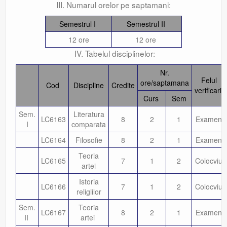
III. Numarul orelor pe saptamani:
Semestrul I
Semestrul II
12 ore
12 ore
IV. Tabelul disciplinelor:
Nr.
Felul
ore/saptamana
Cod
Discipline
Credite
verificarii
Curs
Sem
Sem.
Literatura
LC6163
8
2
1
Examen
I
comparata
LC6164
Filosofie
8
2
1
Examen
Teoria
LC6165
7
1
2
Colocviu
artei
Istoria
LC6166
7
1
2
Colocviu
religiilor
Sem.
Teoria
LC6167
8
2
1
Examen
II
artei