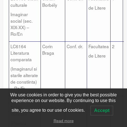
culturale
Borbély
de Litere
Imaginar
social (sec.
XIX-XX) –
Ro/En
LC6164
Corin
Conf. dr.
Facultatea
2
1
Literatura
Braga
de Litere
comparata
(Imaginarul si
starile alterate
de constiinta)
– Ro/Fr
We use cookies in order to give you the best possible
LC6165
Sanda
Lector dr.
Facultatea
1
2
experience on our website. By continuing to use this
Teoria
Cordos
de Litere
site, you agree to our use of cookies.
Accept
literaturii
Read more
(Poetica