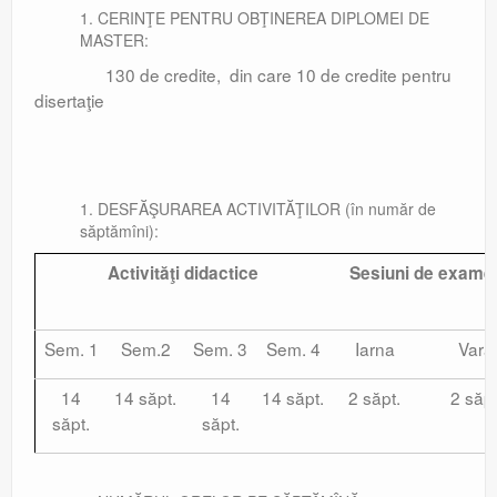
CERINŢE PENTRU OBŢINEREA DIPLOMEI DE
MASTER:
130 de credite, din care 10 de credite pentru
disertaţie
DESFĂŞURAREA ACTIVITĂŢILOR (în număr de
săptămîni):
Activităţi didactice
Sesiuni de exame
Sem. 1
Sem.2
Sem. 3
Sem. 4
Iarna
Vara
14
14 săpt.
14
14 săpt.
2 săpt.
2 săpt
săpt.
săpt.