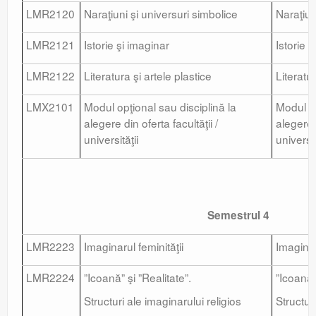
LMR2120
Naraţiuni şi universuri simbolice
Naraţiun
LMR2121
Istorie şi imaginar
Istorie 
LMR2122
Literatura şi artele plastice
Literatur
LMX2101
Modul opţional sau disciplină la
Modul op
alegere din oferta facultăţii /
alegere d
universităţii
universit
Semestrul 4
LMR2223
Imaginarul feminităţii
Imaginar
LMR2224
”Icoană” şi ”Realitate”.
”Icoană” 
Structuri ale imaginarului religios
Structur