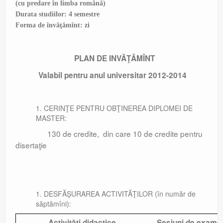
(cu predare în limba română)
Durata studiilor: 4 semestre
Forma de învăţămînt: zi
PLAN DE INVĂŢĂMÎNT
Valabil pentru anul universitar 2012-2014
CERINŢE PENTRU OBŢINEREA DIPLOMEI DE
MASTER:
130 de credite, din care 10 de credite pentru
disertaţie
DESFĂŞURAREA ACTIVITĂŢILOR (în număr de
săptămîni):
Activităţi didactice
Sesiuni de exame