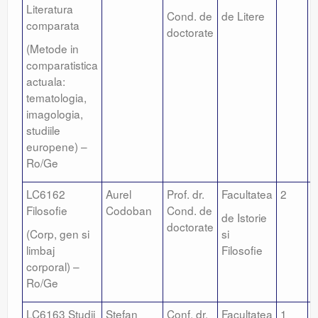
Literatura
Cond. de
de Litere
comparata
doctorate
(Metode in
comparatistica
actuala:
tematologia,
imagologia,
studiile
europene) –
Ro/Ge
LC6162
Aurel
Prof. dr.
Facultatea
2
1
Filosofie
Codoban
Cond. de
de Istorie
doctorate
(Corp, gen si
si
limbaj
Filosofie
corporal) –
Ro/Ge
LC6163 Studii
Stefan
Conf. dr.
Facultatea
1
2