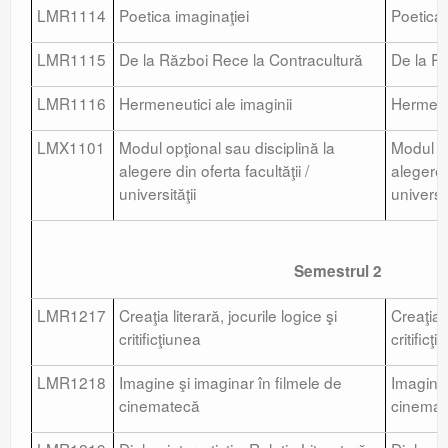
LMR1114
Poetica imaginaţiei
Poetica 
LMR1115
De la Război Rece la Contracultură
De la R
LMR1116
Hermeneutici ale imaginii
Hermeneu
LMX1101
Modul opţional sau disciplină la
Modul op
alegere din oferta facultăţii /
alegere d
universităţii
universit
Semestrul 2
LMR1217
Creaţia literară, jocurile logice şi
Creaţia l
critificţiunea
critificţ
LMR1218
Imagine şi imaginar în filmele de
Imagine 
cinematecă
cinemat