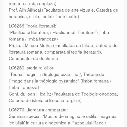
romana / limba engleza)
Prof. Alin Ailincai (Facultatea de arte vizuale, Catedra de
ceramica, sticla, metal si arte textile)
LC6268 Teoria literaturii:
“Plastica si literatura; / Plastique et littérature” (limba
romana / limba franceza)
Prof. dr. Mircea Muthu (Facultatea de Litere, Catedra de
literatura romana, comparata si teoria literaturii).
Conducator de doctorate
LC6269 Istoria religiilor:
“Teoria imaginii in teologia bizantina /; Théorie de
l’image dans la théologie byzantine” (limba romana /
limba franceza)
Conf. dr. Ioan I. Ica jr.; (Facultatea de Teologie ortodoxa,
Catedra de istoria si filosofia religiilor)
LC6270 Literatura comparata:
Seminar special: “Mostre de imaginatie ostila: imaginea
‘celuilalt’ in cultura dihotomica a Razboiului Rece /