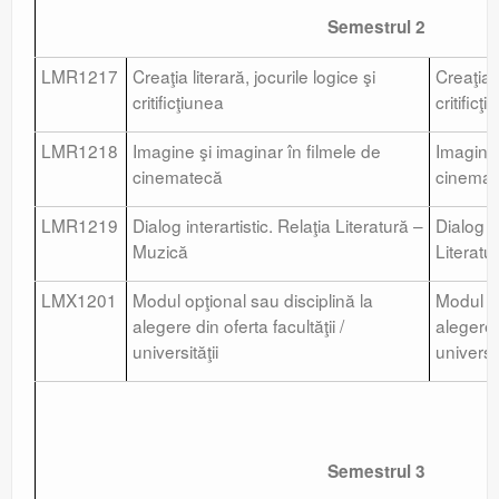
Semestrul 2
LMR1217
Creaţia literară, jocurile logice şi
Creaţia l
critificţiunea
critificţ
LMR1218
Imagine şi imaginar în filmele de
Imagine 
cinematecă
cinemat
LMR1219
Dialog interartistic. Relaţia Literatură –
Dialog in
Muzică
Literatu
LMX1201
Modul opţional sau disciplină la
Modul op
alegere din oferta facultăţii /
alegere d
universităţii
universit
Semestrul 3