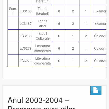
literaturii
Sem.
Teoria
LC6166
6
2
1
Examen
II
literaturii
Teoria
LC6167
6
2
1
Examen
artei
Studii
LC6168
6
1
2
Colocviu
Culturale
Literatura
LC6279
6
2
–
Colocviu
comparata
Literatura
LC6270
6
1
2
Colocviu
comparata
Anul 2003-2004 –
Programa cursurilor