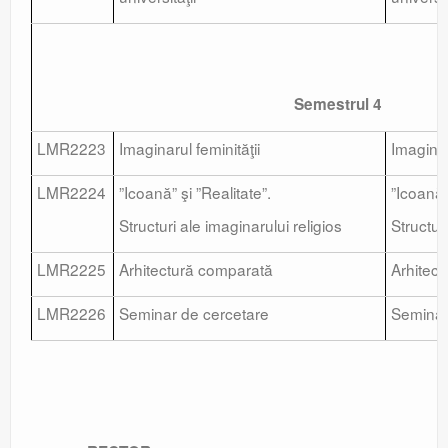
Semestrul 4
LMR2223
Imaginarul feminităţii
Imaginar
LMR2224
”Icoană” şi ”Realitate”.
”Icoană” 
Structuri ale imaginarului religios
Structur
LMR2225
Arhitectură comparată
Arhitec
LMR2226
Seminar de cercetare
Seminar