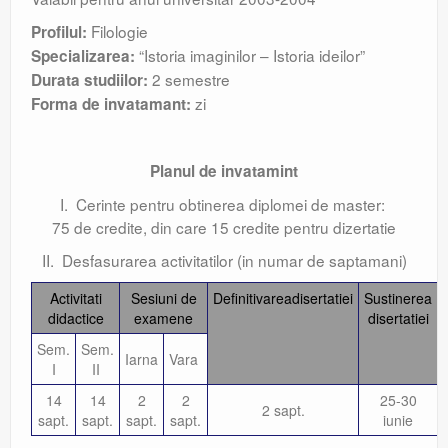
Filologie
Profilul:
“Istoria imaginilor – Istoria ideilor”
Specializarea:
2 semestre
Durata studiilor:
zi
Forma de invatamant:
Planul de invatamint
I. Cerinte pentru obtinerea diplomei de master:
75 de credite, din care 15 credite pentru dizertatie
II. Desfasurarea activitatilor (in numar de saptamani)
Activitati
Sesiuni de
Definitivareadisertatiei
Sustinerea
didactice
examene
disertatiei
Sem.
Sem.
Iarna
Vara
I
II
14
14
2
2
25-30
2 sapt.
sapt.
sapt.
sapt.
sapt.
iunie