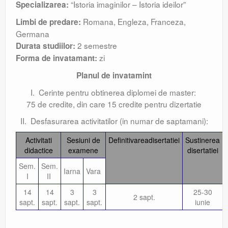
“Istoria imaginilor – Istoria ideilor”
Specializarea:
Romana, Engleza, Franceza,
Limbi de predare:
Germana
2 semestre
Durata studiilor:
zi
Forma de invatamant:
Planul de invatamint
I. Cerinte pentru obtinerea diplomei de master:
75 de credite, din care 15 credite pentru dizertatie
II. Desfasurarea activitatilor (in numar de saptamani):
Activitati
Sesiuni de
Definitivareadisertatiei
Sustinerea
didactice
examene
disertatiei
Sem.
Sem.
Iarna
Vara
I
II
14
14
3
3
25-30
2 sapt.
sapt.
sapt.
sapt.
sapt.
iunie