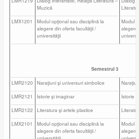
LMR1219
Dialog interartistic. Relaţia Literatură –
Dialog in
Muzică
Literatu
LMX1201
Modul opţional sau disciplină la
Modul op
alegere din oferta facultăţii /
alegere d
universităţii
universit
Semestrul 3
LMR2120
Naraţiuni şi universuri simbolice
Naraţiun
LMR2121
Istorie şi imaginar
Istorie 
LMR2122
Literatura şi artele plastice
Literatur
LMX2101
Modul opţional sau disciplină la
Modul op
alegere din oferta facultăţii /
alegere d
universităţii
universit