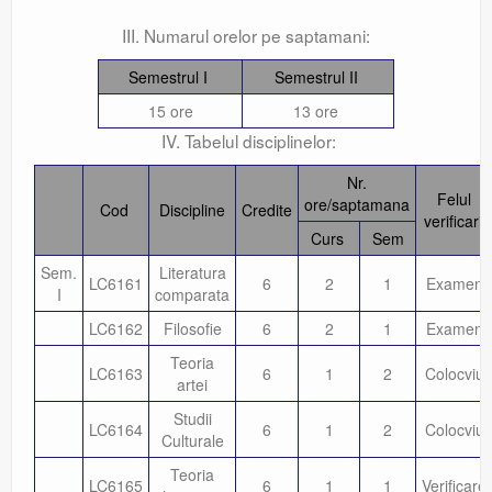
III. Numarul orelor pe saptamani:
Semestrul I
Semestrul II
15 ore
13 ore
IV. Tabelul disciplinelor:
Nr.
Felul
ore/saptamana
Cod
Discipline
Credite
verificarii
Curs
Sem
Sem.
Literatura
LC6161
6
2
1
Examen
I
comparata
LC6162
Filosofie
6
2
1
Examen
Teoria
LC6163
6
1
2
Colocviu
artei
Studii
LC6164
6
1
2
Colocviu
Culturale
Teoria
LC6165
6
1
1
Verificare