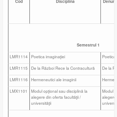
Cod
Disciplina
Denumir
Semestrul 1
LMR1114
Poetica imaginaţiei
Poetica 
LMR1115
De la Război Rece la Contracultură
De la R
LMR1116
Hermeneutici ale imaginii
Hermeneu
LMX1101
Modul opţional sau disciplină la
Modul op
alegere din oferta facultăţii /
alegere d
universităţii
universit