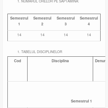
NUMĂRUL ORELOR PE SĂPTĂMÎNĂ:
Semestrul
Semestrul
Semestrul
Semestrul
1
2
3
4
14
14
14
14
TABELUL DISCIPLINELOR
Cod
Disciplina
Denumir
Semestrul 1