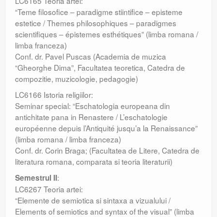
LC6165 Teoria artei:
“Teme filosofice – paradigme stiintifice – episteme
estetice / Themes philosophiques – paradigmes
scientifiques – épistemes esthétiques” (limba romana /
limba franceza)
Conf. dr. Pavel Puscas (Academia de muzica
“Gheorghe Dima”, Facultatea teoretica, Catedra de
compozitie, muzicologie, pedagogie)
LC6166 Istoria religiilor:
Seminar special: “Eschatologia europeana din
antichitate pana in Renastere / L’eschatologie
européenne depuis l’Antiquité jusqu’a la Renaissance”
(limba romana / limba franceza)
Conf. dr. Corin Braga; (Facultatea de Litere, Catedra de
literatura romana, comparata si teoria literaturii)
:
Semestrul II
LC6267 Teoria artei:
“Elemente de semiotica si sintaxa a vizualului /
Elements of semiotics and syntax of the visual” (limba