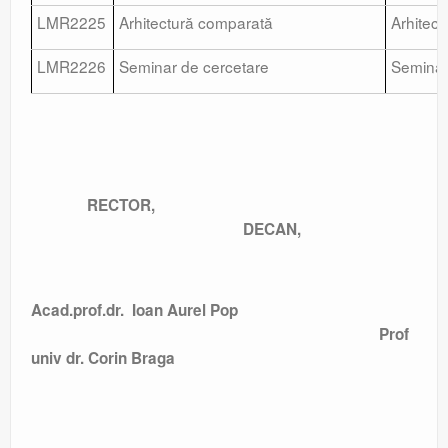
LMR2225
Arhitectură comparată
Arhitec
LMR2226
Seminar de cercetare
Seminar
RECTOR,
DECAN,
Acad.prof.dr. Ioan Aurel Pop
Prof
univ dr. Corin Braga