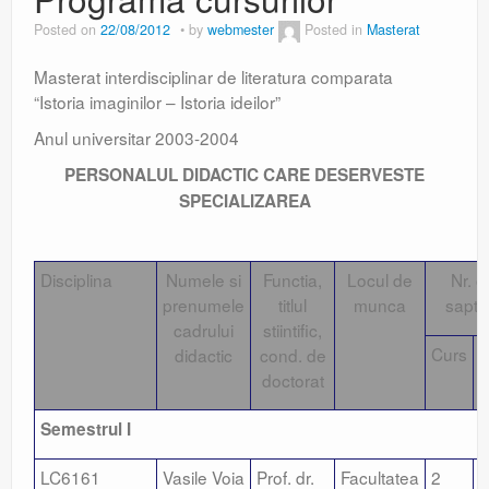
Posted on
22/08/2012
by
webmester
Posted in
Masterat
Masterat interdisciplinar de literatura comparata
“Istoria imaginilor – Istoria ideilor”
Anul universitar 2003-2004
PERSONALUL DIDACTIC CARE DESERVESTE
SPECIALIZAREA
Disciplina
Numele si
Functia,
Locul de
Nr. o
prenumele
titlul
munca
sapt
cadrului
stiintific,
Curs
S
didactic
cond. de
doctorat
Semestrul I
LC6161
Vasile Voia
Prof. dr.
Facultatea
2
1