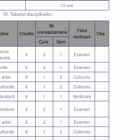
13 ore
IV. Tabelul disciplinelor:
Nr.
Felul
ore/saptamana
pline
Credite
Obs.
verificarii
Curs
Sem
atura
6
2
1
Examen
arata
sofie
6
2
1
Examen
 artei
6
1
2
Colocviu
ulturale
6
1
2
Colocviu
teraturii
6
1
1
Verificare
teraturii
6
2
1
Examen
 artei
6
2
1
Examen
ulturale
6
1
2
Colocviu