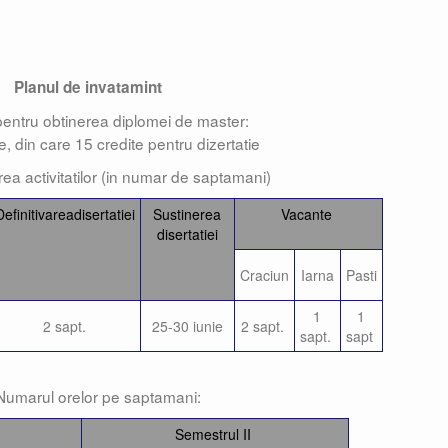
Planul de invatamint
 pentru obtinerea diplomei de master:
e, din care 15 credite pentru dizertatie
rea activitatilor (in numar de saptamani)
Definitivareadisertatiei
Sustinerea
Vacante
disertatiei
Craciun
Iarna
Pasti
1
1
2 sapt.
25-30 iunie
2 sapt.
sapt.
sapt
. Numarul orelor pe saptamani:
Semestrul II