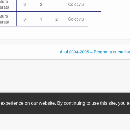
atura
6
2
–
Colocviu
arata
atura
6
1
2
Colocviu
arata
Anul 2004-2005 – Programa cursurilo
experience on our website. By continuing to use this site, you a