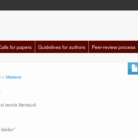
Calls for papers
Guidelines for authors
Peer-review process
d in
Masterat
a
 teoria literaturii
 ideilor”