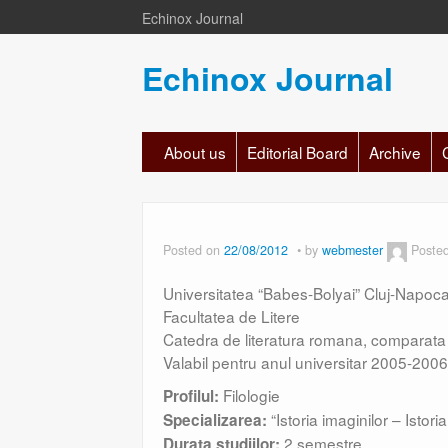
Echinox Journal
Echinox Journal
About us
Editorial Board
Archive
Posted on
22/08/2012
by
webmester
Poste
Universitatea “Babes-Bolyai” Cluj-Napoc
Facultatea de Litere
Catedra de literatura romana, comparata si
Valabil pentru anul universitar 2005-2006
Filologie
Profilul:
“Istoria imaginilor – Istoria
Specializarea:
2 semestre
Durata studiilor: