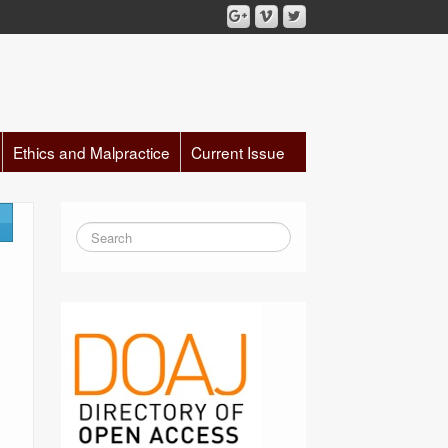
Ethics and Malpractice
Current Issue