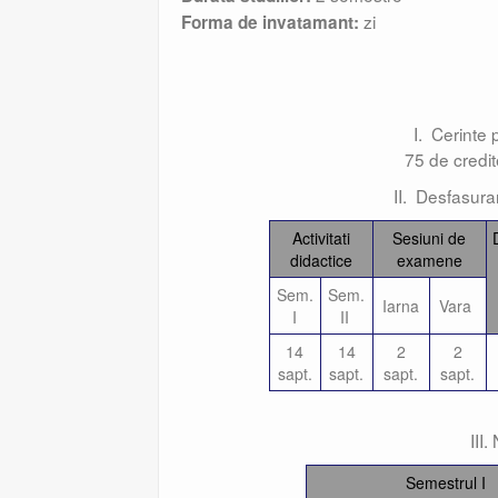
zi
Forma de invatamant:
I. Cerinte
75 de credit
II. Desfasura
Activitati
Sesiuni de
didactice
examene
Sem.
Sem.
Iarna
Vara
I
II
14
14
2
2
sapt.
sapt.
sapt.
sapt.
III
Semestrul I