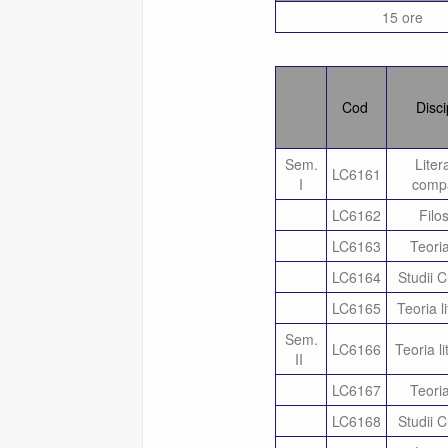
15 ore
Cod
Disci
Sem.
Liter
LC6161
I
comp
LC6162
Filo
LC6163
Teoria
LC6164
Studii C
LC6165
Teoria li
Sem.
LC6166
Teoria li
II
LC6167
Teoria
LC6168
Studii C