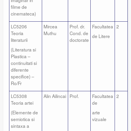
imaginar in
filme de
cinemateca)
LC5206
Mircea
Prof. dr.
Facultatea
2
Teoria
Muthu
Cond. de
de Litere
literaturii
doctorate
(Literatura si
Plastica –
continuitati si
diferente
specifice) –
Ro/Fr
LC5308
Alin Ailincai
Prof.
Facultatea
2
Teoria artei
de
(Elemente de
arte
semiotica si
vizuale
sintaxa a