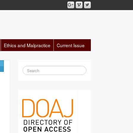
Ethics and Malpractice
Current Issue