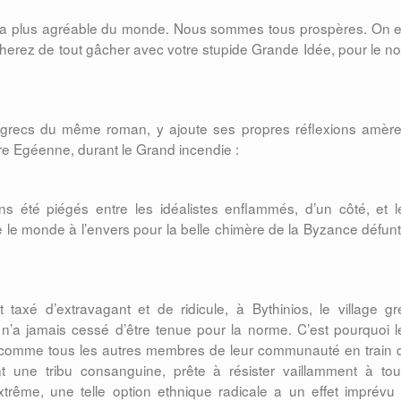
le la plus agréable du monde. Nous sommes tous prospères. On e
cherez de tout gâcher avec votre stupide Grande Idée, pour le n
grecs du même roman, y ajoute ses propres réflexions amère
ère Egéenne, durant le Grand incendie :
s été piégés entre les idéalistes enflammés, d’un côté, et l
re le monde à l’envers pour la belle chimère de la Byzance défunt
axé d’extravagant et de ridicule, à Bythinios, le village gr
n’a jamais cessé d’être tenue pour la norme. C’est pourquoi l
e, comme tous les autres membres de leur communauté en train 
nt une tribu consanguine, prête à résister vaillamment à tou
extrême, une telle option ethnique radicale a un effet imprévu 