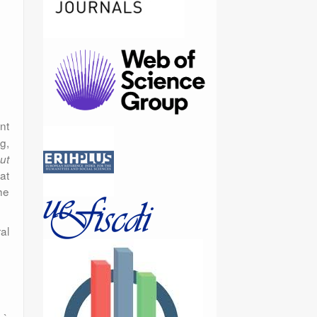
nt
g,
ut
at
he
al