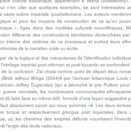
space culturel balkanique, appartenant à Vesna Goldsworthy
1
,
our n’en citer que quelques exemples, se sont intéressées a
a vaste scène impériale (post)ottomane. Les auteurs mentionn
ogique et pour les moyens de construction de ce qu’on pourra
érique », figée dans
des modèles culturels monolithiques. M
ion différente des constructions identitaires déclenchées par 
on interne des victimes de ce processus et surtout leurs effor
’entremise de la narration orale ou écrite.
er de la logique et des mécanismes de l’identification individuel
 l’héritage impérial post-ottoman et post-byzantin se confondent 
 et de la confusion. J’ai choisi comme point de départ deux roma
(2004)
4
par l’écrivain britannique Louis 
 (Birds without Wings
éricain Jeffrey Eugenides (qui a décroché le prix Pulitzer pour 
ière guerre mondiale, les nombreuses communautés ethniqueme
t dû faire face au même défi, formulé
d’une façon suggestive
p
s faut absolument savoir qui nous sommes »
6
. Les deux écrivai
taire turque et respectivement grecque post impériales, dans 
que, où les chimères des empires défunts nourrissent
l’invent
e l’engin des récits nationaux.