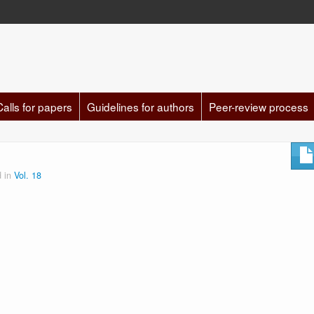
Calls for papers
Guidelines for authors
Peer-review process
d in
Vol. 18