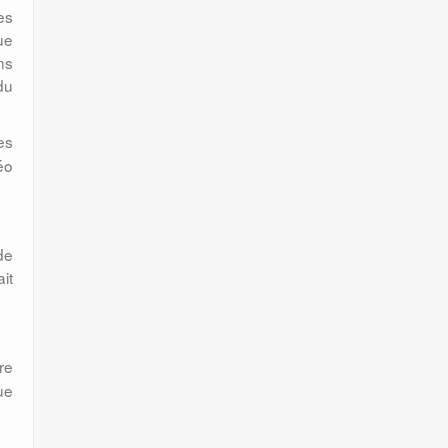
es
ue
ns
du
es
éo
de
it
re
ue