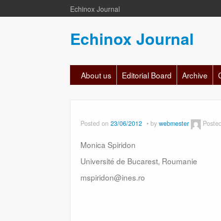
Echinox Journal
Echinox Journal
About us
Editorial Board
Archive
Posted on
23/06/2012
by
webmester
Poste
Monica Spiridon
Université de Bucarest, Roumanie
mspiridon@ines.ro