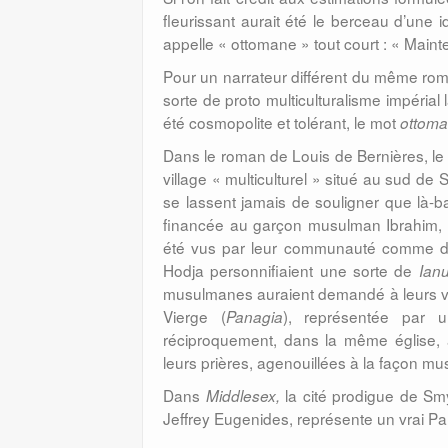
fleurissant aurait été le berceau d’une 
appelle « ottomane » tout court : « Ma
Pour un narrateur différent du même rom
sorte de proto multiculturalisme impéria
été cosmopolite et tolérant, le mot
ottom
Dans le roman de Louis de Bernières, le 
village « multiculturel » situé au sud de
se lassent jamais de souligner que là-ba
financée au garçon musulman Ibrahim, 
été vus par leur communauté comme des
Hodja personnifiaient une sorte de
Ian
musulmanes auraient demandé à leurs vois
Vierge (
), représentée par u
Panagia
réciproquement, dans la même église, a
leurs prières, agenouillées à la façon m
Dans
la cité prodigue de Sm
Middlesex,
Jeffrey Eugenides, représente un vrai Par