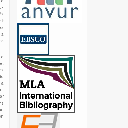
 à
ux
és
it
es
la
ts
le
et
ns
de
la
nt
ar
ns
un
ion