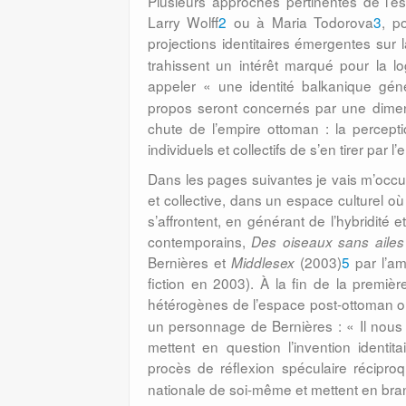
Plusieurs approches pertinentes de l’e
Larry Wolff
2
ou à Maria Todorova
3
, p
projections identitaires
émergentes sur l
trahissent un intérêt marqué pour la l
appeler « une identité balkanique gén
propos seront concernés par une dimens
chute de l’empire ottoman : la percepti
individuels et collectifs de s’en tirer par l
Dans les pages suivantes je vais m’occup
et collective, dans un espace culturel où
s’affrontent, en générant de l’hybridité
contemporains,
Des oiseaux sans ailes
Bernières et
(2003)
5
par l’am
Middlesex
fiction en 2003). À la fin de la prem
hétérogènes de l’espace post-ottoman on
un personnage de Bernières : « Il nou
mettent en question l’invention identi
procès de réflexion spéculaire récipro
nationale de soi-même et mettent en branl