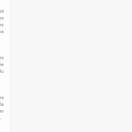
it
es
es
us
rs
ie
du
es
la
er
.