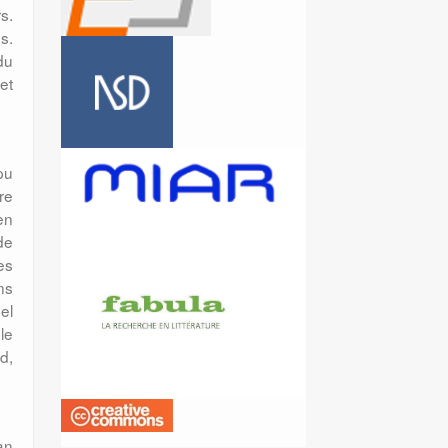
s.
s.
du
et
pu
ire
en
de
es
ns
el
le
d,
an