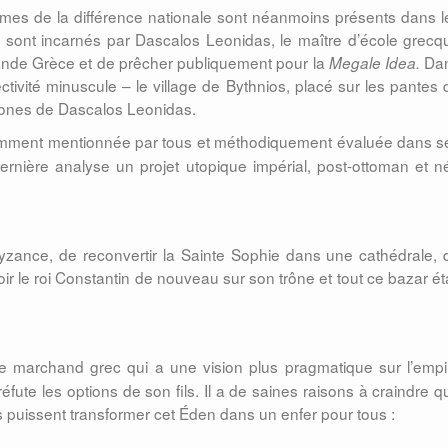
rmes de la différence nationale sont néanmoins présents dans l
ls sont incarnés par Dascalos Leonidas, le maître d’école grecq
rande Grèce et de prêcher publiquement pour la
Da
Megale Idea.
ctivité minuscule – le village de Bythnios, placé sur les pantes 
lones de Dascalos Leonidas.
emment mentionnée par tous et méthodiquement évaluée
dans s
nière analyse un projet utopique impérial, post-ottoman et n
a Byzance, de reconvertir la Sainte Sophie dans une cathédrale, 
oir le roi Constantin de nouveau sur son trône et tout ce bazar éta
e marchand grec qui a une vision plus pragmatique sur l’empi
éfute les options de son fils. Il a de saines raisons à craindre q
s puissent transformer cet Éden dans un enfer pour tous :