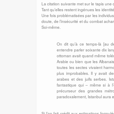
La citation suivante met sur le tapis un
Tant qu’elles restent ingénues les ident
Une fois problématisées par les individus
doute, de l’insécurité et du combat achar
Soi-même.
On dit qu’à ce temps-là [au dé
entendre parler soixante dix langu
ottoman avait quand même toléré
Arabie ou bien que les Albanai
toutes les sectes vivaient har
plus improbables. Il y avait 
arabes et des juifs serbes. I
fantastique qui – même si à l
précurseur des grandes métrop
paradoxalement, Istanbul aura e
Si l’on fait crédit aux estimations formu