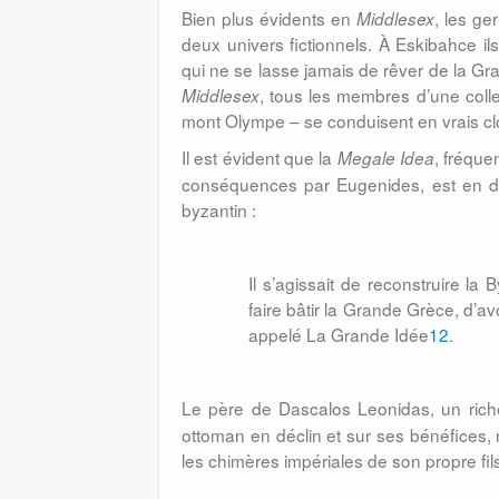
Bien plus évidents en
, les ge
Middlesex
deux univers fictionnels. À Eskibahce i
qui ne se lasse jamais de rêver de la G
, tous les membres d’une colle
Middlesex
mont Olympe – se conduisent en vrais c
Il est évident que la
, fréqu
Megale Idea
conséquences par Eugenides, est en der
byzantin
:
Il s’agissait de reconstruire l
faire bâtir la Grande Grèce, d’av
appelé La Grande Idée
12
.
Le père de
Dascalos Leonidas, un rich
ottoman en déclin et sur ses bénéfices, r
les chimères impériales de son propre fil