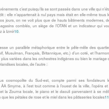
vénements c’est puisqu’ils se sont passés dans une ville qui n’éta
it : elle n’appartenait à nul pays mais était en elle-même tous l
 nos jours, on ne voit plus que de hauts bâtiments modernes, d
gasins comblés, un siège de l’OTAN et un indicateur qui vo
 à Izmir
10
.
dresse un parallèle métaphorique entre le pêle-mêle des quartie
if, Musulman, Français, Britannique, etc.) d’un coté, et l’harmon
s plus variées dans les orchestres indigènes ou bien le mariage 
iandises locales, de l’autre :
us cosmopolite du Sud-est, compte parmi ses fondateurs l
A Smyrne, à l’est tout comme à l’ouest de la ville, l’opéra et 
et la Zourna locale, le piano et le daouli parvenaient à se mêl
que les pétales de rose et le miel dans les pâtisseries locales
11