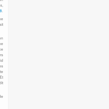
s,
8
.
ne
it
un
ne
ce
rs
id
es
te
Et
it
de