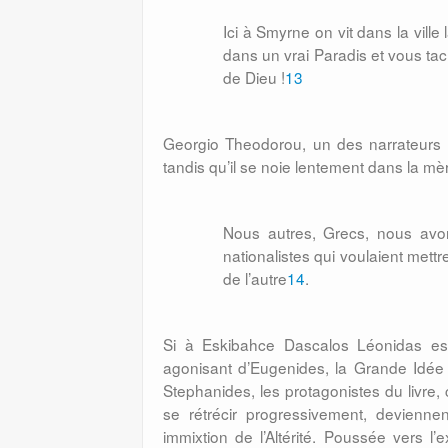
Ici à Smyrne on vit dans la vil
dans un vrai Paradis et vous ta
de Dieu !
13
Georgio Theodorou, un des narrateurs 
tandis qu’il se noie lentement dans la m
Nous autres, Grecs, nous avon
nationalistes qui voulaient mett
de l’autre
14
.
Si à Eskibahce Dascalos Léonidas est t
agonisant d’Eugenides, la Grande Idée 
Stephanides, les protagonistes du livr
se rétrécir progressivement, devienne
immixtion de l’Altérité. Poussée vers l’