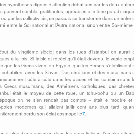
e des hypothèses dignes d’attention débattues par les deux auteur
ités peuvent sembler gratifiantes, agréables et même paradisiaque
 ou par les collectivités, ce paradis se transforme dans un enfer 
né entre le Soi national et l’Autre national sinon entre Soi-même 
but du vingtième siècle] dans les rues d’Istanbul on aurait 
es à la fois. Si faible et rétréci qu’il était devenu, le vaste emp
 que les Grecs vivent en Egypte, que les Perses s’établissent 
s cohabitent avec les Slaves. Des chrétiens et des musulmans 
monieusement côte à côte dans les places et les combinaisons l
des Grecs musulmans, des Arméniens catholiques, des chrétie
stanbul était le moyeu de cette roue, un tohu-bohu ou un Bab
’époque on ne s’en rendait pas compte – était le modèle et 
oles modernes qui allaient jaillir cent ans plus tard, quan
ntièrement perdu son éclat cosmopolite
7
.
lées à plus d’une occasion dans les deux fictions, l’empire ottom