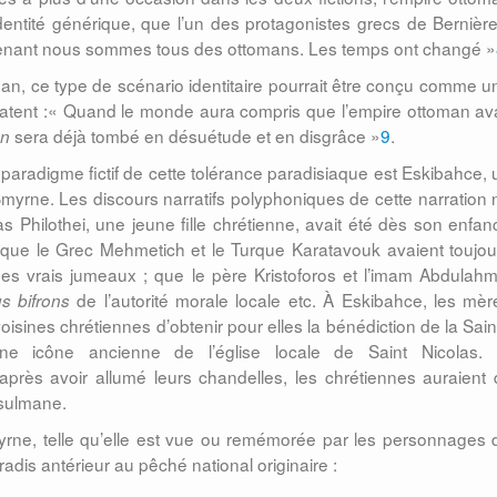
identité générique, que l’un des protagonistes grecs de Bernière
intenant nous sommes tous des ottomans. Les temps ont changé »
an, ce type de scénario identitaire pourrait être conçu comme u
l latent :« Quand le monde aura compris que l’empire ottoman ava
sera déjà tombé en désuétude et en disgrâce »
9
.
an
paradigme fictif de cette tolérance paradisiaque est Eskibahce, 
 Smyrne. Les discours narratifs polyphoniques de cette narration 
s Philothei, une jeune fille chrétienne, avait été dès son enfan
que le Grec Mehmetich et le Turque Karatavouk avaient toujou
 vrais jumeaux ; que le père Kristoforos et l’imam Abdulahm
de l’autorité morale locale etc. À Eskibahce, les mèr
us bifrons
ines chrétiennes d’obtenir pour elles la bénédiction de la Sain
ne icône ancienne de l’église locale de Saint Nicolas. 
près avoir allumé leurs chandelles, les chrétiennes auraient d
usulmane.
yrne, telle qu’elle est vue ou remémorée par les personnages 
adis antérieur au pêché national originaire :