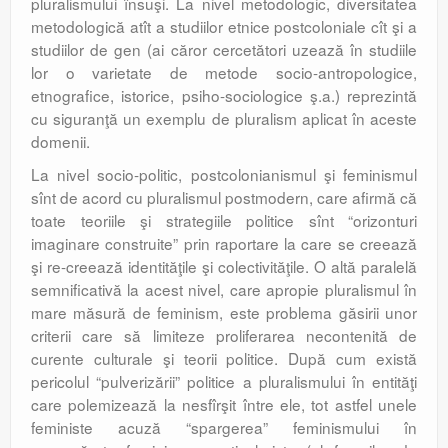
pluralismului însuşi. La nivel metodologic, diversitatea
metodologică atît a studiilor etnice postcoloniale cît şi a
studiilor de gen (ai căror cercetători uzează în studiile
lor o varietate de metode socio-antropologice,
etnografice, istorice, psiho-sociologice ş.a.) reprezintă
cu siguranţă un exemplu de pluralism aplicat în aceste
domenii.
La nivel socio-politic, postcolonianismul şi feminismul
sînt de acord cu pluralismul postmodern, care afirmă că
toate teoriile şi strategiile politice sînt “orizonturi
imaginare construite” prin raportare la care se creează
şi re-creează identităţile şi colectivităţile. O altă paralelă
semnificativă la acest nivel, care apropie pluralismul în
mare măsură de feminism, este problema găsirii unor
criterii care să limiteze proliferarea necontenită de
curente culturale şi teorii politice. După cum există
pericolul “pulverizării” politice a pluralismului în entităţi
care polemizează la nesfîrşit între ele, tot astfel unele
feministe acuză “spargerea” feminismului în