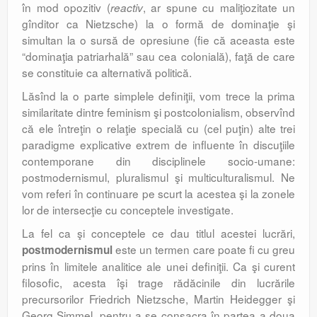
în mod opozitiv (
, ar spune cu maliţiozitate un
reactiv
gînditor ca Nietzsche) la o formă de dominaţie şi
simultan la o sursă de opresiune (fie că aceasta este
“dominaţia patriarhală” sau cea colonială), faţă de care
se constituie ca alternativă politică.
Lăsînd la o parte simplele definiţii, vom trece la prima
similari­tate dintre feminism şi postcolonialism, observînd
că ele întreţin o relaţie specială cu (cel puţin) alte trei
paradigme explicative extrem de influente în discuţiile
contemporane din disciplinele socio-umane:
postmodernismul, pluralismul şi multiculturalismul. Ne
vom referi în continuare pe scurt la acestea şi la zonele
lor de intersecţie cu conceptele investigate.
La fel ca şi conceptele ce dau titlul acestei lucrări,
este un termen care poate fi cu greu
postmodernismul
prins în limitele analitice ale unei definiţii. Ca şi curent
filosofic, acesta îşi trage rădăcinile din lucrările
precursorilor Friedrich Nietzsche, Martin Heidegger şi
Georg Simmel, pentru a se consacra în partea a doua