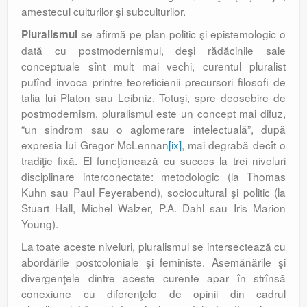
amestecul culturilor şi subculturilor.
se afirmă pe plan politic şi epistemologic o
Pluralismul
dată cu postmodernismul, deşi rădăcinile sale
conceptuale sînt mult mai vechi, curentul pluralist
putînd invoca printre teoreticienii precursori filosofi de
talia lui Platon sau Leibniz. Totuşi, spre deosebire de
postmodernism, pluralismul este un concept mai difuz,
“un sindrom sau o aglomerare intelectuală”, după
expresia lui Gregor McLennan
[ix]
, mai degrabă decît o
tradiţie fixă. El funcţionează cu succes la trei niveluri
disciplinare interconectate: metodologic (la Thomas
Kuhn sau Paul Feyerabend), sociocultural şi politic (la
Stuart Hall, Michel Walzer, P.A. Dahl sau Iris Marion
Young).
La toate aceste niveluri, pluralismul se intersectează cu
abordările postcoloniale şi feministe. Asemănările şi
divergenţele dintre aceste curente apar în strînsă
conexiune cu diferenţele de opinii din cadrul