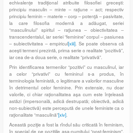
echivalenţe tradiţional atribuite filosofiei greceşti:
principiu masculin – minte – raţiune – act; respectiv
principiu feminin – materie – corp – potenţă – pasivitate,
la care filosofia modernă a adăugat, seriei
“masculinului” spiritul – raţiunea – obiectivitatea –
transcendentalul, iar seriei “feminine” corpul – pasiunea
– subiectivitatea – empiricul
[xiii]
. Se poate observa că
aceşti termeni prezintă, prima serie o realitate “pozitivă”,
iar cea de-a doua serie, o realitate “privativă”.
Prin identificarea termenilor “pozitivi” cu masculinul, iar
a celor “privativi” cu femininul s-a produs, în
terminologia feministă, o legitimare a valorilor masculine
în detrimentul celor feminine. Prin extensie, nu doar
valorile, ci chiar raţionalitatea aşa cum este înţeleasă
astăzi (impersonală, adică destrupată; obiectivă, adică
non-subiectivă) este percepută de unele feministe ca o
raţionalitate “masculină”
[xiv]
.
Această poziţie a fost la rîndul său criticată în feminism,
în special de pe poziţiile aşa-numitului “post-feminism”.