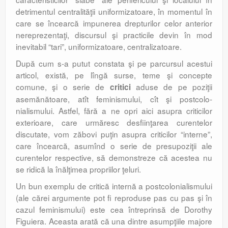
detrimentul centralităţii uniformizatoare, în momentul în
care se încearcă impunerea drepturilor celor anterior
nereprezentaţi, discursul şi practicile devin în mod
inevitabil “tari”, uniformizatoare, centralizatoare.
După cum s-a putut constata şi pe parcursul acestui
articol, există, pe lîngă surse, teme şi concepte
comune, şi o serie de
aduse de pe poziţii
critici
asemănătoare, atît feminismului, cît şi postcolo­
nialismului. Astfel, fără a ne opri aici asupra criticilor
exterioare, care urmăresc desfiinţarea curentelor
discutate, vom zăbovi puţin asupra criticilor “interne”,
care încearcă, asumînd o serie de presupoziţii ale
curentelor respective, să demonstreze că acestea nu
se ridică la înălţimea propriilor ţeluri.
Un bun exemplu de critică internă a postcolonialismului
(ale cărei argumente pot fi reproduse pas cu pas şi în
cazul feminismului) este cea întreprinsă de Dorothy
Figuiera. Aceasta arată că una dintre asumpţiile majore