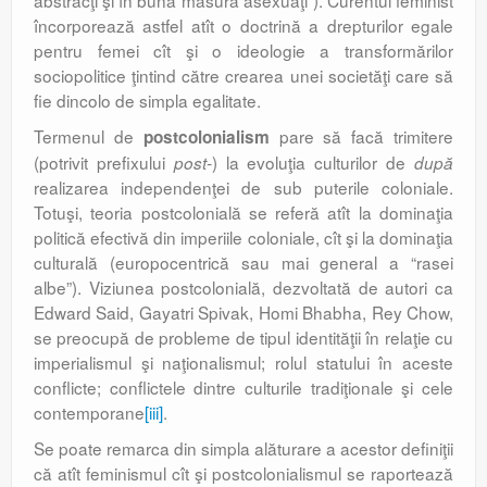
abstracţi şi în bună măsură asexuaţi”). Curentul feminist
încorporează astfel atît o doctrină a drepturilor egale
pentru femei cît şi o ideologie a transformărilor
sociopolitice ţintind către crearea unei societăţi care să
fie dincolo de simpla egalitate.
Termenul de
pare să facă trimitere
postcolonialism
(potrivit prefixului
) la evoluţia culturilor de
post-
după
realizarea independenţei de sub puterile coloniale.
Totuşi, teoria postcolonială se referă atît la dominaţia
politică efectivă din imperiile coloniale, cît şi la dominaţia
culturală (europocentrică sau mai general a “rasei
albe”). Viziunea postcolonială, dezvoltată de autori ca
Edward Said, Gayatri Spivak, Homi Bhabha, Rey Chow,
se preocupă de probleme de tipul identităţii în relaţie cu
imperialismul şi naţionalismul; rolul statului în aceste
conflicte; conflictele dintre culturile tradiţionale şi cele
contem­porane
[iii]
.
Se poate remarca din simpla alăturare a acestor definiţii
că atît feminismul cît şi postcolonialismul se raportează