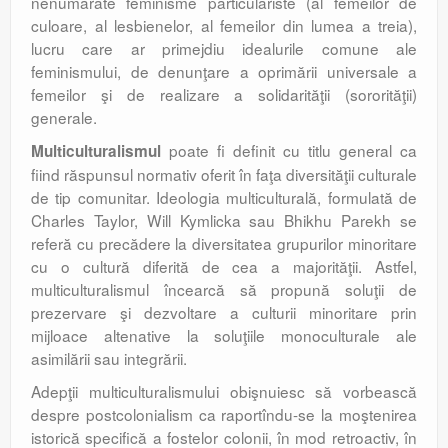
nenumărate feminisme particulariste (al femeilor de
culoare, al lesbienelor, al femeilor din lumea a treia),
lucru care ar primejdiu idealurile comune ale
feminismului, de denunţare a oprimării universale a
femeilor şi de realizare a solidarităţii (sororităţii)
generale.
poate fi definit cu titlu general ca
Multiculturalismul
fiind răspunsul normativ oferit în faţa diversităţii culturale
de tip comunitar. Ideologia multiculturală, formulată de
Charles Taylor, Will Kymlicka sau Bhikhu Parekh se
referă cu precădere la diversitatea grupurilor minoritare
cu o cultură diferită de cea a majorităţii. Astfel,
multiculturalismul încearcă să propună soluţii de
prezervare şi dezvoltare a culturii minoritare prin
mijloace altenative la soluţiile monoculturale ale
asimilării sau integrării.
Adepţii multiculturalismului obişnuiesc să vorbească
despre postcolonialism ca raportîndu-se la moştenirea
istorică specifică a fostelor colonii, în mod retroactiv, în