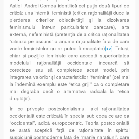
Astfel, Andrei Cornea identifică cel puţin două tipuri de
critică: una internă, feministă (critica raţionalităţii duce la
pierderea criteriilor obiectivităţii şi la dizolvarea
feminismului într-un particularism oarecare), alta
externă, nefeministă (pretenţia de a critica raţionalitatea
“citează pe ascuns” o anume raţionalitate fără de care
vocile feministelor nu ar putea fi receptate)
[xv]
. Totuşi,
chiar şi poziţiile feministe care acceptă superioritatea
modelului raţionalităţii occidentale încearcă să
corecteze sau să completeze acest model, prin
integrarea valorilor şi caracteristicilor “feminine” (cel mai
la îndemînă exemplu este “etica grijii” ca o completare
mai degrabă decît o alternativă radicală la “etica
dreptăţii”).
În ce priveşte postcolonialismul, aici raţionalitatea
occidentală este criticată în special sub ceea ce are ea
“occidental”, adică europo­centric. Teoria postcolonială
se arată sceptică faţă de raţionalitate în spiritul
suspiciunii postmoderne faţă de “marile naraţiuni”, care