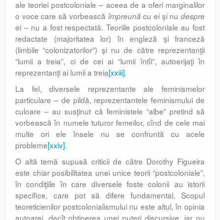
ale teoriei postcoloniale – aceea de a oferi marginalilor
o voce care să vorbească
cu ei şi nu
împreună
despre
ei – nu a fost respectată. Teoriile postcoloniale au fost
redactate (majoritatea lor) în engleză şi franceză
(limbile “colonizatorilor”) şi nu de către reprezentanţii
“lumii a treia”, ci de cei ai “lumii întîi”, autoerijaţi în
reprezentanţi ai lumii a treia
[xxiii]
.
La fel, diversele reprezentante ale feminismelor
particulare – de pildă, reprezentantele feminismului de
culoare – au susţinut că feministele “albe” pretind să
vorbească în numele tuturor femeilor, cînd de cele mai
multe ori ele însele nu se confruntă cu acele
probleme
[xxiv]
.
O altă temă supusă criticii de către Dorothy Figueira
este chiar posibilitatea unei unice teorii “postcoloniale”,
în condiţiile în care diversele foste colonii au istorii
specifice, care pot să difere fundamental. Scopul
teoreticienilor postcolonialismului nu este altul, în opinia
autoarei, decît obţinerea unei puteri discursive, iar nu