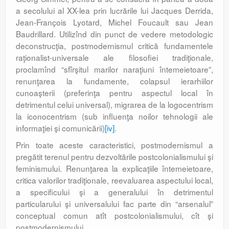
a secolului al XX-lea prin lucrările lui Jacques Derrida,
Jean-François Lyotard, Michel Foucault sau Jean
Baudrillard. Utilizînd din punct de vedere metodologic
deconstrucţia, postmodernismul critică fundamentele
raţionalist-universale ale filosofiei tradiţionale,
proclamînd “sfîrşitul marilor naraţiuni întemeietoare”,
renunţarea la fundamente, colapsul ierarhiilor
cunoaşterii (preferinţa pentru aspectul local în
detrimentul celui universal), migrarea de la logocentrism
la iconocentrism (sub influenţa noilor tehnologii ale
informaţiei şi comunicării)
[iv]
.
Prin toate aceste caracteristici, postmodernismul a
pregătit terenul pentru dezvoltările postcolonialismului şi
feminismului. Renunţarea la explicaţiile întemeietoare,
critica valorilor tradiţionale, reevaluarea aspectului local,
a specificului şi a generalului în detrimentul
particularului şi universalului fac parte din “arsenalul”
conceptual comun atît postcolonialismului, cît şi
postmodernis­mului.