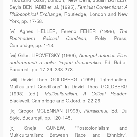
Seyla BENHABIB et. al. (1995),
Feminist Contentions: A
, Routledge, London and New
Philosophical Exchange
York, pp. 17-58.
[vi] Agnes HELLER, Ferenc FEHER (1998),
The
, Polity Press,
Postmodern Political Condition
Cambridge, pp. 1-13.
[vii] Gilles LIPOVETSKY (1996),
Amurgul datoriei. Etica
, Ed. Babel,
nedureroasă a noilor timpuri democratice
Bucureşti, pp. 17-29, 233-273.
[viii] David Theo GOLDBERG (1998), “Introduction:
Multicultural Conditions” În David Theo GOLDBERG
(1998) (ed.),
,
Multiculturalism: A Critical Reader
Blackwell, Cambridge and Oxford, p. 22-26.
[ix] Gregor MCLENNAN (1998),
, Ed. Du
Pluralismul
Style, Bucureşti, pp. 120-145.
[x] Sneja GUNEW, “Postcolonialism and
Multiculturalism: Between Race and Ethnicity”,