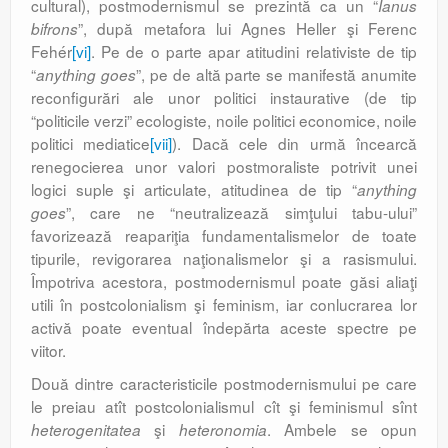
cultural), postmodernismul se prezintă ca un “
Ianus
”, după metafora lui Agnes Heller şi Ferenc
bifrons
Fehér
[vi]
. Pe de o parte apar atitudini relativiste de tip
“
”, pe de altă parte se manifestă anumite
anything goes
reconfigurări ale unor politici instaurative (de tip
“politicile verzi” ecologiste, noile politici economice, noile
politici mediatice
[vii]
). Dacă cele din urmă încearcă
renegocierea unor valori postmoraliste potrivit unei
logici suple şi articulate, atitudinea de tip “
anything
”, care ne “neutralizează simţului tabu-ului”
goes
favorizează reapariţia fundamenta­lis­melor de toate
tipurile, revigorarea naţionalismelor şi a rasismului.
Împotriva acestora, postmodernis­mul poate găsi aliaţi
utili în postcolonialism şi feminism, iar conlucrarea lor
activă poate eventual îndepărta aceste spectre pe
viitor.
Două dintre caracteristicile postmodernismului pe care
le preiau atît postcolonialismul cît şi feminismul sînt
şi
. Ambele se opun
heterogenitatea
heteronomia