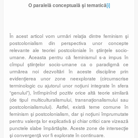
[i]
O paralelă conceptuală şi tematică
În acest articol vom urmări relaţia dintre feminism şi
postcolonialism din perspectiva unor concepte
relevante ale teoriei postcoloniale în ştiinţele socio-
umane. Aceasta pentru că feminismul s-a impus în
cîmpul ştiinţelor socio-umane ca o paradigmă ce
urmărea noi dezvoltări în aceste discipline prin
evidenţierea unor zone neexplorate (circumscrise
terminologic cu ajutorul unor noţiuni integrate în sfera
“genului”), întîmpinînd pozitiv orice altă teorie similară
(de tipul multiculturalismului, transnaţionalismului sau
postcolonialismului). Astfel, există teme comune în
feminism şi postcolonialism, dar şi noţiuni împrumutate
pentru valenţa lor explicativă şi chiar critici care vizează
punctele slabe împărtăşite. Aceste zone de intersecţie
şi convergenţă vor fi explorate în continuare.