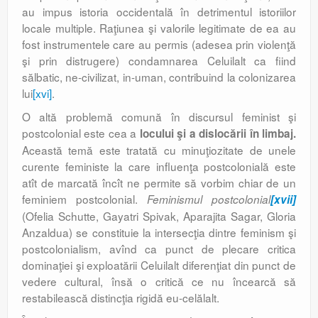
au impus istoria occidentală în detrimentul istoriilor
locale multiple. Raţiunea şi valorile legitimate de ea au
fost instrumentele care au permis (adesea prin violenţă
şi prin distrugere) condamnarea Celuilalt ca fiind
sălbatic, ne-civilizat, in-uman, contribuind la colonizarea
lui
[xvi]
.
O altă problemă comună în discursul feminist şi
postcolonial este cea a
locului şi a dislocării în limbaj.
Această temă este tratată cu minuţiozitate de unele
curente feministe la care influenţa postcolonială este
atît de marcată încît ne permite să vorbim chiar de un
feminiem postcolonial.
Feminismul postcolonial
[xvii]
(Ofelia Schutte, Gayatri Spivak, Aparajita Sagar, Gloria
Anzaldua) se constituie la intersecţia dintre feminism şi
postcolonialism, avînd ca punct de plecare critica
dominaţiei şi exploatării Celuilalt diferenţiat din punct de
vedere cultural, însă o critică ce nu încearcă să
restabilească distincţia rigidă eu-celălalt.