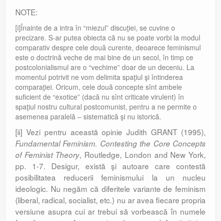
NOTE:
[i]Înainte de a intra în “miezul” discuţiei, se cuvine o
precizare. S-ar putea obiecta că nu se poate vorbi la modul
comparativ despre cele două curente, deoarece feminismul
este o doctrină veche de mai bine de un secol, în timp ce
postcolonialismul are o “vechime” doar de un deceniu. La
momentul potrivit ne vom delimita spaţiul şi întinderea
comparaţiei. Oricum, cele două concepte sînt ambele
suficient de “exotice” (dacă nu sînt criticate virulent) în
spaţiul nostru cultural postcomunist, pentru a ne permite o
asemenea paralelă – sistematică şi nu istorică.
[ii] Vezi pentru această opinie Judith GRANT (1995),
Fundamental Feminism. Contesting the Core Concepts
, Routledge, London and New York,
of Feminist Theory
pp. 1-7. Desigur, există şi autoare care contestă
posibilitatea reducerii feminismului la un nucleu
ideologic. Nu negăm că diferitele variante de feminism
(liberal, radical, socialist, etc.) nu ar avea fiecare propria
versiune asupra cui ar trebui să vorbească în numele