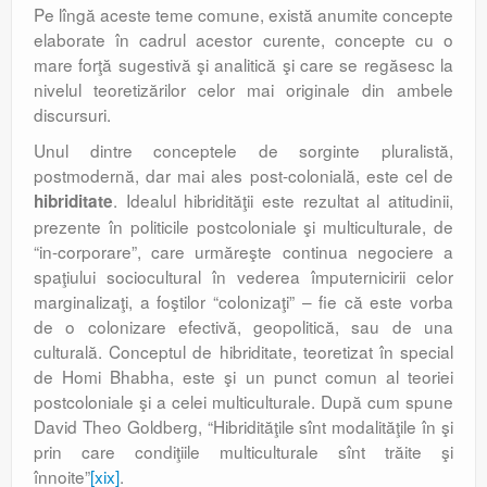
Pe lîngă aceste teme comune, există anumite concepte
elaborate în cadrul acestor curente, concepte cu o
mare forţă sugestivă şi analitică şi care se regăsesc la
nivelul teoretizărilor celor mai originale din ambele
discursuri.
Unul dintre conceptele de sorginte pluralistă,
postmodernă, dar mai ales post-colonială, este cel de
. Idealul hibridităţii este rezultat al atitudinii,
hibriditate
prezente în politicile postcoloniale şi multiculturale, de
“in-corporare”, care urmăreşte continua negociere a
spaţiului sociocultural în vederea împuternicirii celor
marginalizaţi, a foştilor “colonizaţi” – fie că este vorba
de o colonizare efectivă, geopolitică, sau de una
culturală. Conceptul de hibriditate, teoretizat în special
de Homi Bhabha, este şi un punct comun al teoriei
postcoloniale şi a celei multiculturale. După cum spune
David Theo Goldberg, “Hibridităţile sînt modalităţile în şi
prin care condiţiile multiculturale sînt trăite şi
înnoite”
[xix]
.