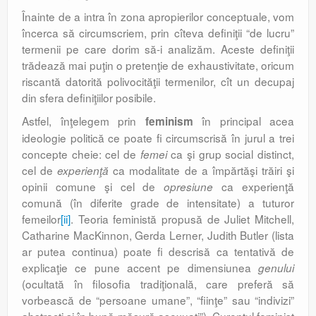
Înainte de a intra în zona apropierilor conceptuale, vom
încerca să circumscriem, prin cîteva definiţii “de lucru”
termenii pe care dorim să-i analizăm. Aceste definiţii
trădează mai puţin o pretenţie de exhaustivitate, oricum
riscantă datorită polivocităţii termenilor, cît un decupaj
din sfera definiţiilor posibile.
Astfel, înţelegem prin
în principal acea
feminism
ideologie politică ce poate fi circumscrisă în jurul a trei
concepte cheie: cel de
ca şi grup social distinct,
femei
cel de
ca modalitate de a împărtăşi trăiri şi
experienţă
opinii comune şi cel de
ca experienţă
opresiune
comună (în diferite grade de intensitate) a tuturor
femeilor
[ii]
. Teoria feministă propusă de Juliet Mitchell,
Catharine MacKinnon, Gerda Lerner, Judith Butler (lista
ar putea continua) poate fi descrisă ca tentativă de
explicaţie ce pune accent pe dimensiunea
genului
(ocultată în filosofia tradiţională, care preferă să
vorbească de “persoane umane”, “fiinţe” sau “indivizi”