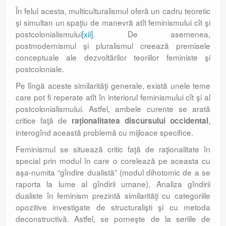
În felul acesta, multiculturalismul oferă un cadru teoretic
şi simultan un spaţiu de manevră atît feminismului cît şi
postcolonialis­mului
[xii]
. De asemenea,
postmodernismul şi pluralismul creează premisele
conceptuale ale dezvoltărilor teoriilor feministe şi
postcoloniale.
Pe lîngă aceste similarităţi generale, există unele teme
care pot fi reperate atît în interiorul feminismului cît şi al
postcolonialismului. Astfel, ambele curente se arată
critice faţă de
,
raţionalitatea discursului occidental
interogînd această problemă cu mijloace specifice.
Feminismul se situează critic faţă de raţionalitate în
special prin modul în care o corelează pe aceasta cu
aşa-numita “gîndire dualistă” (modul dihotomic de a se
raporta la lume al gîndirii umane). Analiza gîndirii
dualiste în feminism prezintă similarităţi cu categoriile
opoziti­ve investigate de structuralişti şi cu metoda
deconstructivă. Astfel, se porneşte de la seriile de