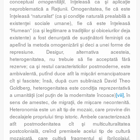
conceptual
, înţeleasă ca şi aplicaţie
omogenităţii
neproblematică a Raţiunii. Omogenitatea, fie că este
înţeleasă “naturalist” (ca şi condiţie naturală prealabilă a
existenţei sociale umane), fie că este înţeleasă
“Humean” (ca şi legitimare a tradiţiilor şi obiceiurilor deja
existente) a fost denunţată de susţinătorii feminişti ca
apelînd la metoda omogenizării şi deci a unei forme de
represiune. Desigur, alternativa acesteia,
heterogenitatea, nu trebuie să fie acceptată fără
rezerve; ca şi restul caracteristicilor postmoderne, este
ambivalentă, putînd duce atît la mişcări emancipatoare
cît şi fasciste; însă, după cum subliniază David Theo
Goldberg, heterogenitatea este condiţia reprezentativă
a umanităţii (cel puţin de la modernitate încoace)
[viii]
, în
sens de amestec, de migraţii, de mişcare necontenită.
Heteronomia este un alt tip de mozaic, care provine din
decalajele propriului timp istoric. Ambele caracterizează
atît postmodenitatea cît şi multiculturalitatea
postcolonială, creînd premisele acelui tip de cultură
mozaicată, care cultivă fragmentul şi (bri)colajul,