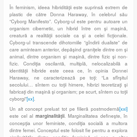
În feminism, ideea hibridităţii este suprinsă extrem de
plastic de către Donna Haraway, în celebrul său
“Cyborg Manifesto”. Cyborg-ul este pentru autoare un
organism cibernetic, un hibrid între om şi maşină,
creatură a realităţii sociale ca şi a celei ficţionale.
Cyborg-ul transcende dihotomiile “gîndirii dualiste” de
care aminteam anterior, depăşind graniţele dintre om şi
animal, dintre organism şi maşină, dintre fizic şi non-
fizic. Condiţia oscilantă, multiplă, nelocalizabilă a
identităţii hibride este ceea ce, în opinia Donnei
Haraway, ne caracterizează pe toţi: “La sfîrşitul
secolului… sîntem cu toţii himere, hibrizi teoretizaţi şi
fabricaţi din maşină şi organism; pe scurt, sîntem cu toţii
cyborgi”
[xx]
.
Un alt concept preluat tot pe filieră postmodernă
[xxi]
este cel al
. Marginalitatea defineşte, în
marginalităţii
concepţia unor feministe, condiţia socială a multora
dintre femei. Conceptul este folosit fie pentru a explora