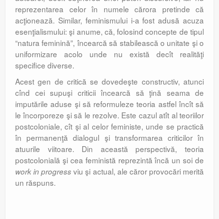
reprezentarea celor în numele cărora pretinde că
acţionează. Similar, feminismului i-a fost adusă acuza
esenţialismului: şi anume, că, folosind concepte de tipul
“natura feminină”, încearcă să stabilească o unitate şi o
uniformizare acolo unde nu există decît realităţi
specifice diverse.
Acest gen de critică se dovedeşte constructiv, atunci
cînd cei supuşi criticii încearcă să ţină seama de
imputările aduse şi să reformuleze teoria astfel încît să
le încorporeze şi să le rezolve. Este cazul atît al teoriilor
postcoloniale, cît şi al celor feministe, unde se practică
în permanenţă dialogul şi transformarea criticilor în
atuurile viitoare. Din această perspectivă, teoria
postcolonială şi cea feministă reprezintă încă un soi de
viu şi actual, ale căror provocări merită
work in progress
un răspuns.