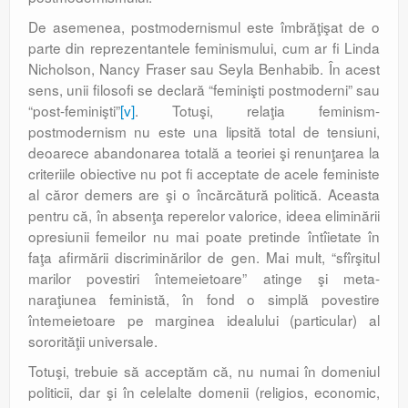
De asemenea, postmodernismul este îmbrăţişat de o
parte din reprezentantele feminismului, cum ar fi Linda
Nicholson, Nancy Fraser sau Seyla Benhabib. În acest
sens, unii filosofi se declară “feminişti postmoderni” sau
“post-feminişti”
[v]
. Totuşi, relaţia feminism-
postmodernism nu este una lipsită total de tensiuni,
deoarece abandonarea totală a teoriei şi renunţarea la
criteriile obiective nu pot fi acceptate de acele feministe
al căror demers are şi o încărcătură politică. Aceasta
pentru că, în absenţa reperelor valorice, ideea eliminării
opresiunii femeilor nu mai poate pretinde întîietate în
faţa afirmării discriminărilor de gen. Mai mult, “sfîrşitul
marilor povestiri întemeietoare” atinge şi meta-
naraţiunea feministă, în fond o simplă povestire
întemeietoare pe marginea idealului (particular) al
sororităţii universale.
Totuşi, trebuie să acceptăm că, nu numai în domeniul
politicii, dar şi în celelalte domenii (religios, economic,