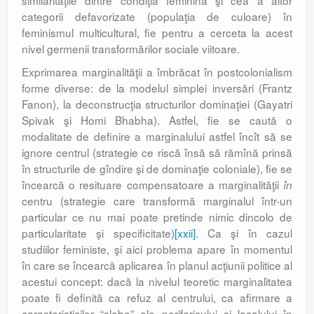
similarităţile dintre condiţia feminină şi cea a altor
categorii defavorizate (populaţia de culoare) în
feminismul multicultural, fie pentru a cerceta la acest
nivel germenii transformă­rilor sociale viitoare.
Exprimarea marginalităţii a îmbrăcat în postcolonia­lism
forme diverse: de la modelul simplei inversări (Frantz
Fanon), la deconstrucţia structurilor dominaţiei (Gayatri
Spivak şi Homi Bhabha). Astfel, fie se caută o
modalitate de definire a marginalului astfel încît să se
ignore centrul (strategie ce riscă însă să rămînă prinsă
în structurile de gîndire şi de dominaţie coloniale), fie se
încearcă o resituare compensatoare a marginalităţii
în
centru (strategie care transformă marginalul într-un
particular ce nu mai poate pretinde nimic dincolo de
particularitate şi specificitate)
[xxii]
. Ca şi în cazul
studiilor feministe, şi aici problema apare în momentul
în care se încearcă aplicarea în planul acţiunii politice al
acestui concept: dacă la nivelul teoretic marginalitatea
poate fi definită ca refuz al centrului, ca afirmare a
caracteristicilor “slabe” ale perifericului şi localului în