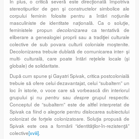
În plus, o critică severă este direcţionată împotriva
stereotipurilor de gen şi constructelor simbolice ale
corpului feminin folosite pentru a întări noţiunile
masculiniste de identitate naţională. Ca o soluţie,
feministele propun
ca tentativă de
decolonizarea
eliberare a genealogiei proprii sau a tradiţiei culturale
colective de sub povara culturii coloniale moştenite.
Decolonizarea trebuie dublată de comunicarea inter- şi
multi- culturală, care poate întări reţelele locale (şi
globale) de solidaritate.
După cum spune şi Gayatri Spivak, critica postcolonială
trebuie să ofere celui dezavantajat, celui “subaltern” un
loc
istorie, o voce care să vorbească din interiorul
în
grupului şi nu
sau
grupul respectiv.
pentru
despre
Conceptul de “subaltern” este de altfel interpretat de
Spivak ca fiind o alegorie pentru dislocarea subiectului
colonizat de forţele colonizatoare. Soluţia propusă de
Spivak este cea a formării “identităţilor-în-rezistenţă”
colective
[xviii]
.