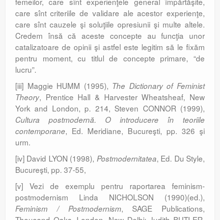
femeilor, care sînt experienţele general împărtăşite,
care sînt criteriile de validare ale acestor experienţe,
care sînt cauzele şi soluţiile opresiunii şi multe altele.
Credem însă că aceste concepte au funcţia unor
catalizatoare de opinii şi astfel este legitim să le fixăm
pentru moment, cu titlul de concepte primare, “de
lucru”.
[iii] Maggie HUMM (1995),
The Dictionary of Feminist
, Prentice Hall & Harvester Wheatsheaf, New
Theory
York and London, p. 214, Steven CONNOR (1999),
Cultura postmodernă. O introducere în teoriile
, Ed. Meridiane, Bucureşti, pp. 326 şi
contemporane
urm.
[iv] David LYON (1998),
, Ed. Du Style,
Postmodernitatea
Bucureşti, pp. 37-55,
[v] Vezi de exemplu pentru raportarea feminism-
postmodernism Linda NICHOLSON (1990)(ed.),
, SAGE Publications,
Feminism / Postmodernism
Thousand Oaks, London, New Delhi; Judith BUTLER,