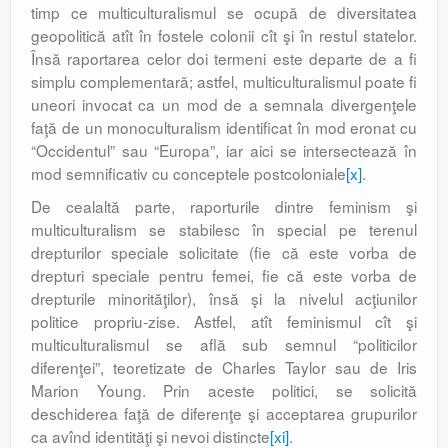
timp ce multiculturalismul se ocupă de diversitatea
geopolitică atît în fostele colonii cît şi în restul statelor.
Însă raportarea celor doi termeni este departe de a fi
simplu complementară; astfel, multiculturalismul poate fi
uneori invocat ca un mod de a semnala divergenţele
faţă de un monoculturalism identificat în mod eronat cu
“Occidentul” sau “Europa”, iar aici se intersectează în
mod semnificativ cu conceptele postcoloniale
[x]
.
De cealaltă parte, raporturile dintre feminism şi
multicultura­lism se stabilesc în special pe terenul
drepturilor speciale solicitate (fie că este vorba de
drepturi speciale pentru femei, fie că este vorba de
drepturile minorităţilor), însă şi la nivelul acţiunilor
politice propriu-zise. Astfel, atît feminismul cît şi
multiculturalismul se află sub semnul “politicilor
diferenţei”, teoretizate de Charles Taylor sau de Iris
Marion Young. Prin aceste politici, se solicită
deschiderea faţă de diferenţe şi acceptarea grupurilor
ca avînd identităţi şi nevoi distincte
[xi]
.