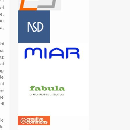
ît
-l
e,
au
ă,
ci
ea
az
ai
eg
de
ui
re
se
ii
ie
r-