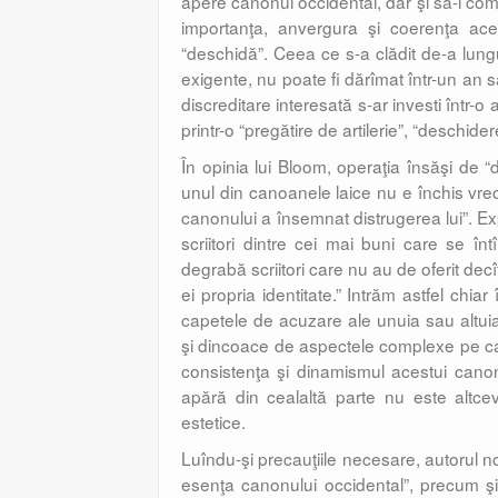
apere canonul occidental, dar şi să-l co
importanţa, anvergura şi coerenţa ace
“deschidă”. Ceea ce s-a clădit de-a lungu
exigente, nu poate fi dărîmat într-un an
discreditare interesată s-ar investi într-
printr-o “pregătire de artilerie”, “deschidere
În opinia lui Bloom, operaţia însăşi de 
unul din canoanele laice nu e închis vreod
canonului a însemnat distrugerea lui”. Expl
scriitori dintre cei mai buni care se înt
degrabă scriitori care nu au de oferit dec
ei propria identitate.” Intrăm astfel chia
capetele de acuzare ale unuia sau altuia
şi dincoace de aspectele complexe pe c
consistenţa şi dinamismul acestui canon
apără din cealaltă parte nu este altce
estetice.
Luîndu-şi precauţiile necesare, autorul no
esenţa canonului occidental”, precum şi f