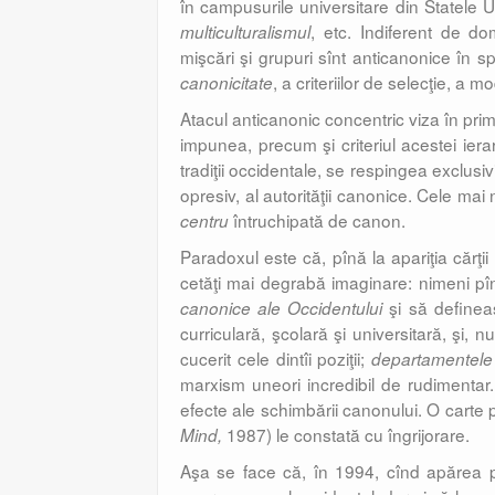
în campusurile universitare din Statele 
, etc. Indiferent de do
multiculturalismul
mişcări şi grupuri sînt anticanonice în spi
, a criteriilor de selecţie, a 
canonicitate
Atacul anticanonic concentric viza în prim
impunea, precum şi criteriul acestei iera
tradiţii occidentale, se respingea exclusivis
opresiv, al autorităţii canonice. Cele ma
întruchipată de canon.
centru
Paradoxul este că, pînă la apariţia cărţi
cetăţi mai degrabă imaginare: nimeni p
şi să defineas
canonice ale Occidentului
curriculară, şcolară şi universitară, şi, nu 
cucerit cele dintîi poziţii;
departamentele 
marxism uneori incredibil de rudimentar
efecte ale schimbării canonului. O cart
1987) le constată cu îngrijorare.
Mind,
Aşa se face că, în 1994, cînd apărea p