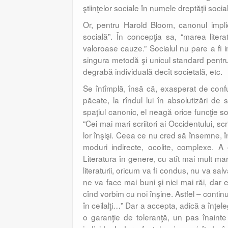
ştiinţelor sociale în numele dreptăţii social
Or, pentru Harold Bloom, canonul impli
socială”. În concepţia sa, “marea liter
valoroase cauze.” Socialul nu pare a fi imp
singura metodă şi unicul standard pentru 
degrabă individuală decît societală, etc.
Se întîmplă, însă că, exasperat de confu
păcate, la rîndul lui în absolutizări de 
spaţiul canonic, el neagă orice funcţie so
“Cei mai mari scriitori ai Occidentului, scri
lor înşişi. Ceea ce nu cred să însemne, în
moduri indirecte, ocolite, complexe.
Literatura în genere, cu atît mai mult mare
literaturii, oricum va fi condus, nu va sa
ne va face mai buni şi nici mai răi, dar
cînd vorbim cu noi înşine. Astfel – cont
în ceilalţi…” Dar a accepta, adică a înţele
o garanţie de toleranţă, un pas înainte 