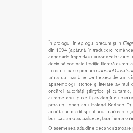
În prologul, în epilogul precum şi în
Eleg
din 1994 (apărută în traducere româneas
canonade împotriva tuturor acelor care, di
decis să conteste tradiţia literară euroatla
în care o carte precum
Canonul Occident
urmă cu mai bine de treizeci de ani cîn
apistemologii istorice şi literare avîntul 
oricărei autorităţi ştiinţifice şi cultural
curente erau puse în evidenţă cu pasiune 
precum Lacan sau Roland Barthes, în co
acorda un credit sporit unui marxism înţel
bun caz să o actualizeze, fără însă a o re
O asemenea atitudine decanonizatoare prin