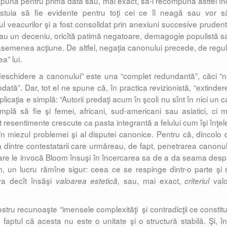
mpună pentru prima dată sau, mai exact, să-l recompună astfel înc
stuia să fie evidente pentru toţi cei ce îl neagă sau vor să
l veacurilor şi a fost consolidat prin anexiuni succesive prudent
 sau un deceniu, oricîtă patimă negatoare, demagogie populistă s
o asemenea acţiune. De altfel, negaţia canonului precede, de regul
a” lui.
“deschidere a canonului” este una “complet redundantă”, căci “ni
ată”. Dar, tot el ne spune că, în practica revizionistă, “extinder
icaţia e simplă: “Autorii predaţi acum în şcoli nu sînt în nici un c
împlă să fie şi femei, africani, sud-americani sau asiatici, ci m
ît resentimente crescute ca pasta integrantă a felului cum îşi înţel
r în miezul problemei şi al disputei canonice. Pentru că, dincolo 
 dintre contestatarii care urmăreau, de fapt, penetrarea canonul
are le invocă Bloom însuşi în încercarea sa de a da seama desp
, un lucru rămîne sigur: ceea ce se respinge dintr-o parte şi 
va decît însăşi
sau, mai exact,
valor
valoarea estetică,
criteriul
stru recunoaşte “imensele complexităţi şi contradicţii ce constitu
aptul că acesta nu este o unitate şi o structură stabilă. Şi, înt