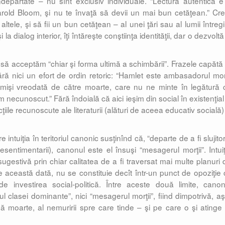
 îndepărtate – nu sînt exclusiv individuale. “Lectura autentică e
arold Bloom, şi nu te învaţă să devii un mai bun cetăţean.” Cre
 altele, şi să fii un bun cetăţean – al unei ţări sau al lumii întreg
 la dialog interior, îţi întăreşte conştiinţa identităţii, dar o dezvoltă
ă acceptăm “chiar şi forma ultimă a schimbării”. Frazele capătă 
ă nici un efort de ordin retoric: “Hamlet este ambasadorul morţ
trimişi vreodată de către moarte, care nu ne minte în legătură 
îm necunoscut.” Fără îndoială că aici ieşim din social în existenţial
iile recunoscute ale literaturii (alături de aceea educativ socială)
intuiţia în teritoriul canonic susţinînd că, “departe de a fi slujito
sentimentarii), canonul este el însuşi “mesagerul morţii”. Intuiţ
ugestivă prin chiar calitatea de a fi traversat mai multe planuri 
e această dată, nu se constituie decît într-un punct de opoziţie c
 investirea social-politică. Între aceste două limite, canon
orul clasei dominante”, nici “mesagerul morţii”, fiind dimpotrivă, aş
ă moarte, al nemuririi spre care tinde – şi pe care o şi atinge 