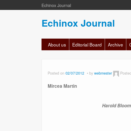
Echinox Journal
Echinox Journal
About us
Editorial Board
Archive
Posted on
02/07/2012
by
webmester
Poste
Mircea Martin
Harold Bloom