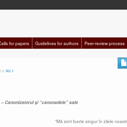
Calls for papers
Guidelines for authors
Peer-review process
d in
Vol 1
 – Canonizatorul şi “canonadele” sale
“Mă simt foarte singur în zilele noast