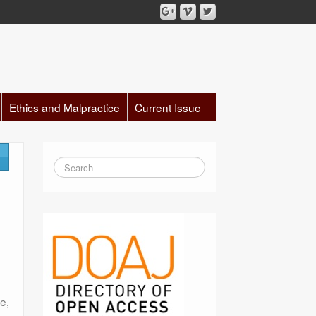
Ethics and Malpractice
Current Issue
re,