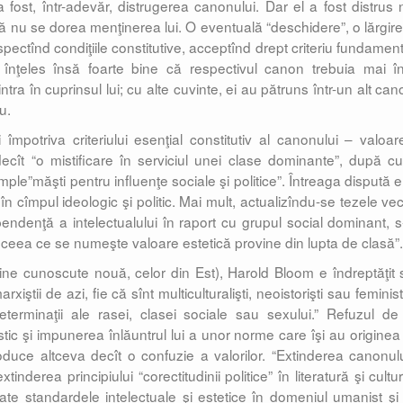
 fost, într-adevăr, distrugerea canonului. Dar el a fost distrus 
că nu se dorea menţinerea lui. O eventuală “deschidere”, o lărgire
spectînd condiţiile constitutive, acceptînd drept criteriu fundament
 înţeles însă foarte bine că respectivul canon trebuia mai înt
ntra în cuprinsul lui; cu alte cuvinte, ei au pătruns într-un alt ca
u.
mpotriva criteriului esenţial constitutiv al canonului – valoar
ecît “o mistificare în serviciul unei clase dominante”, după c
imple”măşti pentru influenţe sociale şi politice”. Întreaga dispută 
c în cîmpul ideologic şi politic. Mai mult, actualizîndu-se tezele ve
ependenţă a intelectualului în raport cu grupul social dominant, s
 ceea ce se numeşte valoare estetică provine din lupta de clasă”.
bine cunoscute nouă, celor din Est), Harold Bloom e îndreptăţit 
iştii de azi, fie că sînt multiculturalişti, neoistorişti sau feminis
determinaţii ale rasei, clasei sociale sau sexului.” Refuzul de
tic şi impunerea înlăuntrul lui a unor norme care îşi au originea 
oduce altceva decît o confuzie a valorilor. “Extinderea canonulu
inderea principiului “corectitudinii politice” în literatură şi cultu
te standardele intelectuale şi estetice în domeniul umanist şi 