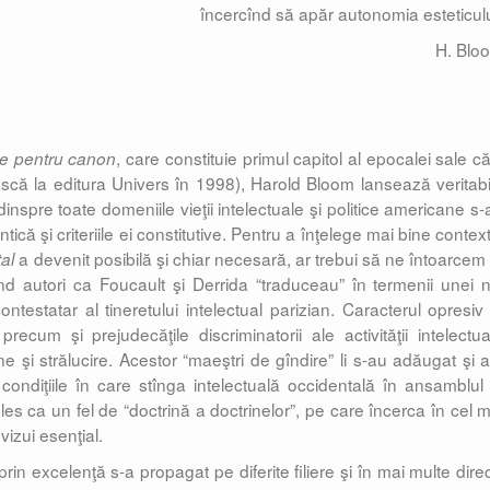
încercînd să apăr autonomia esteticulu
H. Blo
, care constituie primul capitol al epocalei sale că
ie pentru canon
că la editura Univers în 1998), Harold Bloom lansează veritabi
nspre toate domeniile vieţii intelectuale şi politice americane s-
ntică şi criteriile ei constitutive. Pentru a înţelege mai bine contex
a devenit posibilă şi chiar necesară, ar trebui să ne întoarcem 
al
d autori ca Foucault şi Derrida “traduceau” în termenii unei n
contestatar al tineretului intelectual parizian. Caracterul opresiv 
e, precum şi prejudecăţile discriminatorii ale activităţii intelectu
şi strălucire. Acestor “maeştri de gîndire” li s-au adăugat şi alţ
ndiţiile în care stînga intelectuală occidentală în ansamblul 
es ca un fel de “doctrină a doctrinelor”, pe care încerca în cel m
vizui esenţial.
 excelenţă s-a propagat pe diferite filiere şi în mai multe direcţ