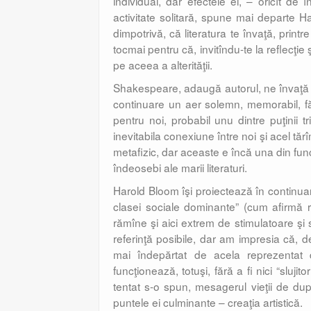
individual, dar efectele ei, – oricît de
activitate solitară, spune mai departe H
dimpotrivă, că literatura te învaţă, printre
tocmai pentru că, invitîndu-te la reflecţie şi
pe aceea a alterităţii.
Shakespeare, adaugă autorul, ne învaţă s
continuare un aer solemn, memorabil, făr
pentru noi, probabil unu dintre puţinii 
inevitabila conexiune între noi şi acel tăr
metafizic, dar aceaste e încă una din funcţ
îndeosebi ale marii literaturi.
Harold Bloom îşi proiectează în continuare 
clasei sociale dominante” (cum afirmă re
rămîne şi aici extrem de stimulatoare şi s
referinţă posibile, dar am impresia că, d
mai îndepărtat de acela reprezentat de
funcţionează, totuşi, fără a fi nici “slujit
tentat s-o spun, mesagerul vieţii de dup
puntele ei culminante – creaţia artistică.