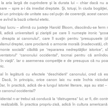
la aria largă de cuprindere şi la durata lui – chiar dacă nu 
e – spre a-i da imediat dreptate. Şi, totuşi, în ciuda bogăţiei,
 aici un principiu de unitate sau cel puţin de coerenţă; acest canon
ive avînd la bază criteriul etetic.
celaşi lucru – afirmă cu justeţe Harold Bloom, disociindu-se ferm 
, adică universitarii şi ziariştii pe care îi numeşte ironic “şcoa
de dreapta ai canonului”, care îl susţin pentru “presupusele (d
dealismul dreptei, care proclamă o armonie morală (inadecvată), cît 
monie socială” clădită pe “repararea nedreptăţilor istorice”, sî
nventatorul” “canonului occidental”, tocmai pentru că amîndo
i în viaţă”. Iar o asemenea competiţie e de presupus că nu poa
ic.
al în legătură cu efectele “deschiderii” canonului, cred că es
Dacă, în principiu, orice canon laic nu este închis niciodat
, în practică, adică de-a lungul istoriei literare, aşa au stat – 
te canonul occidental?
dental n-ar trebui să conducă la “distrugerea” lui; ar fi, din contr
realizabilă. În practica propriu-zisă, adică în cultura americană