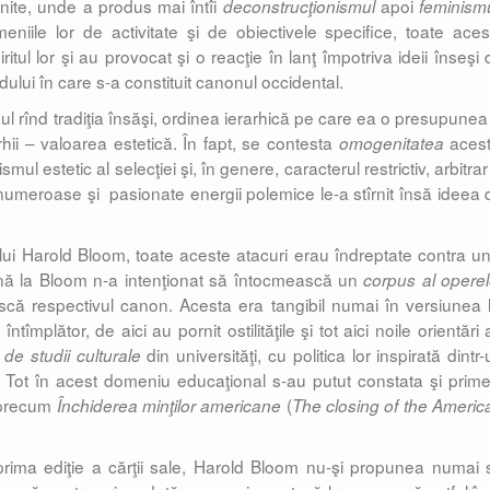
Unite, unde a produs mai întîi
apoi
deconstrucţionismul
feminism
meniile lor de activitate şi de obiectivele specifice, toate aces
ritul lor şi au provocat şi o reacţie în lanţ împotriva ideii înseşi
modului în care s-a constituit canonul occidental.
ul rînd tradiţia însăşi, ordinea ierarhică pe care ea o presupunea 
rhii – valoarea estetică. În fapt, se contesta
acest
omogenitatea
mul estetic al selecţiei şi, în genere, caracterul restrictiv, arbitrar
i numeroase şi pasionate energii polemice le-a stîrnit însă ideea 
i lui Harold Bloom, toate aceste atacuri erau îndreptate contra un
înă la Bloom n-a intenţionat să întocmească un
corpus al operel
că respectivul canon. Acesta era tangibil numai în versiunea l
întîmplător, de aici au pornit ostilităţile şi tot aici noile orientări
din universităţi, cu politica lor inspirată dintr
de studii culturale
. Tot în acest domeniu educaţional s-au putut constata şi prime
e precum
(
Închiderea minţilor americane
The closing of the Americ
rima ediţie a cărţii sale, Harold Bloom nu-şi propunea numai 