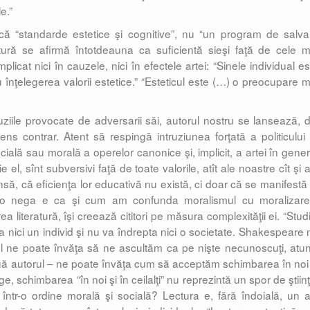
e.”
că “standarde estetice şi cognitive”, nu “un program de salva
atură se afirmă întotdeauna ca suficientă sieşi faţă de cele m
licat nici în cauzele, nici în efectele artei: “Sinele individual es
înţelegerea valorii estetice.” “Esteticul este (…) o preocupare m
ziile provocate de adversarii săi, autorul nostru se lansează, d
sens contrar. Atent să respingă intruziunea forţată a politicului 
cială sau morală a operelor canonice şi, implicit, a artei în gener
e el, sînt subversivi faţă de toate valorile, atît ale noastre cît şi 
să, că eficienţa lor educativă nu există, ci doar că se manifestă 
 A o nega e ca şi cum am confunda moralismul cu moralizare
a literatură, îşi creează cititori pe măsura complexităţii ei. “Stud
lva nici un individ şi nu va îndrepta nici o societate. Shakespeare 
 el ne poate învăţa să ne ascultăm ca pe nişte necunoscuţi, atun
inuă autorul – ne poate învăţa cum să acceptăm schimbarea în noi 
ge, schimbarea “în noi şi în ceilalţi” nu reprezintă un spor de ştiin
într-o ordine morală şi socială? Lectura e, fără îndoială, un a