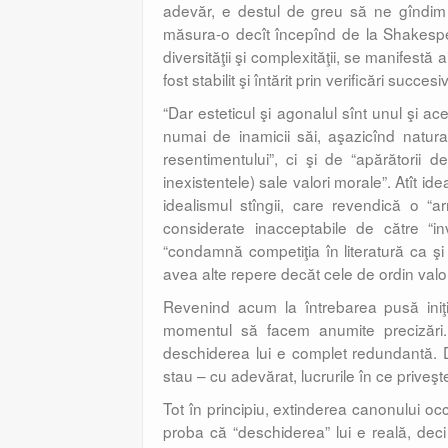
adevăr, e destul de greu să ne gîndim 
măsura-o decît începînd de la Shakespear
diversităţii şi complexităţii, se manifestă
fost stabilit şi întărit prin verificări succes
“Dar esteticul şi agonalul sînt unul şi a
numai de inamicii săi, aşazicînd naturali
resentimentului”, ci şi de “apărătorii 
inexistentele) sale valori morale”. Atît i
idealismul stîngii, care revendică o “ar
considerate inacceptabile de către “i
“condamnă competiţia în literatură ca ş
avea alte repere decăt cele de ordin valor
Revenind acum la întrebarea pusă iniţi
momentul să facem anumite precizări. 
deschiderea lui e complet redundantă. Dar
stau – cu adevărat, lucrurile în ce priveş
Tot în principiu, extinderea canonului occi
proba că “deschiderea” lui e reală, deci 