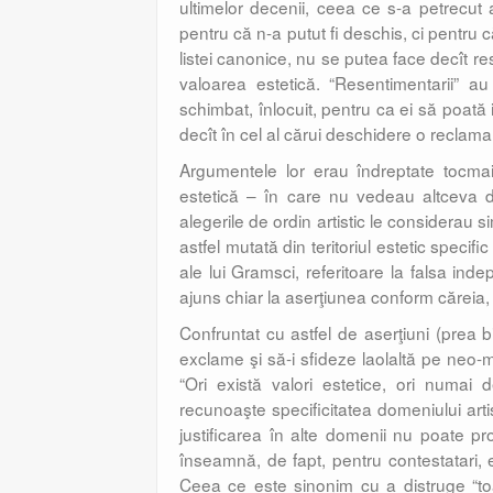
ultimelor decenii, ceea ce s-a petrecut a
pentru că n-a putut fi deschis, ci pentru 
listei canonice, nu se putea face decît re
valoarea estetică. “Resentimentarii” au
schimbat, înlocuit, pentru ca ei să poată i
decît în cel al cărui deschidere o reclama
Argumentele lor erau îndreptate tocmai î
estetică – în care nu vedeau altceva d
alegerile de ordin artistic le considerau s
astfel mutată din teritoriul estetic specifi
ale lui Gramsci, referitoare la falsa ind
ajuns chiar la aserţiunea conform căreia,
Confruntat cu astfel de aserţiuni (prea 
exclame şi să-i sfideze laolaltă pe neo-marx
“Ori există valori estetice, ori numai 
recunoaşte specificitatea domeniului artis
justificarea în alte domenii nu poate pr
înseamnă, de fapt, pentru contestatari, ext
Ceea ce este sinonim cu a distruge “toa