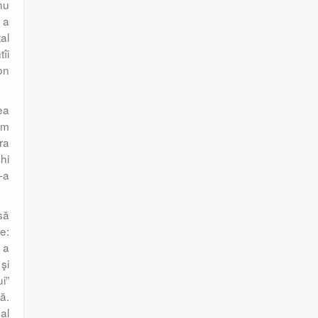
nu
 a
al
îi
non
ea
um
era
chi
-a
să
te:
 a
şi
i”
ră.
al