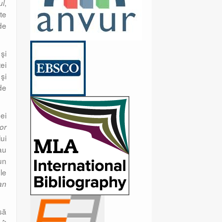
,
ul
te
 de
şi
ei
 şi
de
ei
or
ui
 au
-un
le
an
să