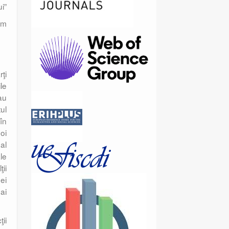
i”
om
rţi
le
au
tul
în
oi
al
ale
ii
ei
ai
ii