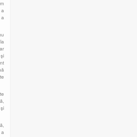
am
 a
 a
nu
la
ar
şi
nt
uă
te
te
ă,
şi
ă,
 a