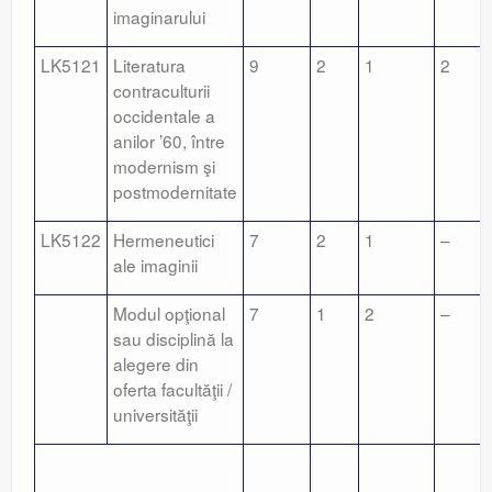
imaginarului
LK5121
Literatura
9
2
1
2
contraculturii
occidentale a
anilor ’60, între
modernism şi
postmodernitate
LK5122
Hermeneutici
7
2
1
–
ale imaginii
Modul opţional
7
1
2
–
sau disciplină la
alegere din
oferta facultăţii /
universităţii