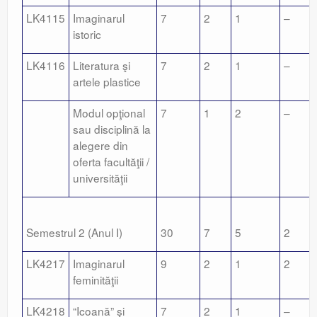
LK4115
Imaginarul
7
2
1
–
istoric
LK4116
Literatura şi
7
2
1
–
artele plastice
Modul opţional
7
1
2
–
sau disciplină la
alegere din
oferta facultăţii /
universităţii
Semestrul 2 (Anul I)
30
7
5
2
LK4217
Imaginarul
9
2
1
2
feminităţii
LK4218
“Icoană” şi
7
2
1
–