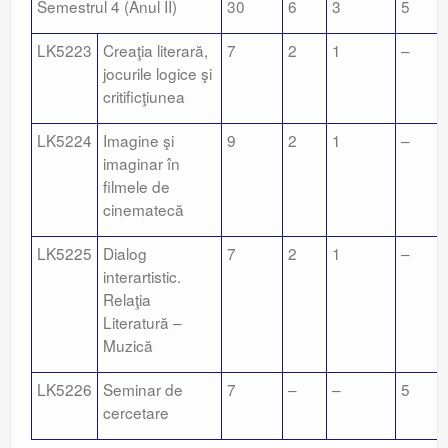
Semestrul 4 (Anul II)
30
6
3
5
LK5223
Creaţia literară,
7
2
1
–
jocurile logice şi
critificţiunea
LK5224
Imagine şi
9
2
1
–
imaginar în
filmele de
cinematecă
LK5225
Dialog
7
2
1
–
interartistic.
Relaţia
Literatură –
Muzică
LK5226
Seminar de
7
–
–
5
cercetare