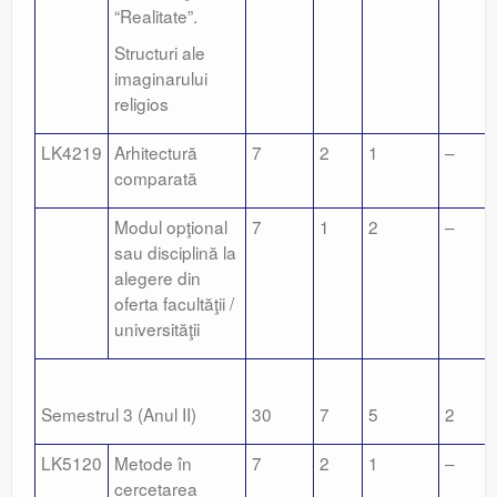
“Realitate”.
Structuri ale
imaginarului
religios
LK4219
Arhitectură
7
2
1
–
comparată
Modul opţional
7
1
2
–
sau disciplină la
alegere din
oferta facultăţii /
universităţii
Semestrul 3 (Anul II)
30
7
5
2
LK5120
Metode în
7
2
1
–
cercetarea