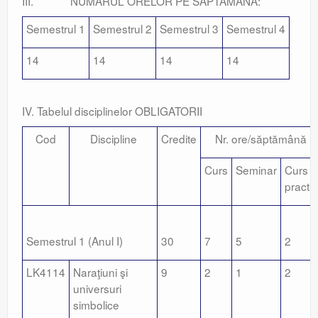
III. NUMĂRUL ORELOR PE SĂPTĂMÂNĂ:
Semestrul 1
Semestrul 2
Semestrul 3
Semestrul 4
14
14
14
14
IV. Tabelul disciplinelor OBLIGATORII
Cod
Discipline
Credite
Nr. ore/săptămână
Curs
Seminar
Curs
practic
Semestrul 1 (Anul I)
30
7
5
2
LK4114
Naraţiuni şi
9
2
1
2
universuri
simbolice