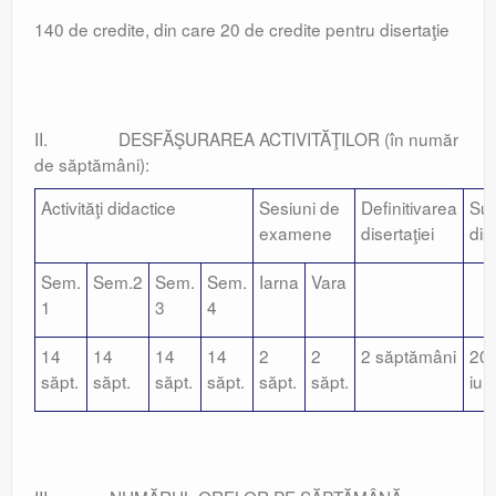
140 de credite, din care 20 de credite pentru disertaţie
II. DESFĂŞURAREA ACTIVITĂŢILOR (în număr
de săptămâni):
Activităţi didactice
Sesiuni de
Definitivarea
Sus
examene
disertaţiei
dise
Sem.
Sem.2
Sem.
Sem.
Iarna
Vara
1
3
4
14
14
14
14
2
2
2 săptămâni
20 
săpt.
săpt.
săpt.
săpt.
săpt.
săpt.
iun