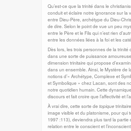
Qu’est-ce que la trinité dans le christia
conduit et éclaire notre ignorance sur la 
entre Dieu-Père, archétype du Dieu-Christ, 
de dire. Selon le point de vue un peu mys
entre le Père et le Fils qui n’est rien d’
entre les données liées à la foi et les ca
Dès lors, les trois personnes de la trini
dans une sorte de puissance amoureuse de
dimension trinitaire qui propose d’exam
dans un ensemble. Ainsi, le Mystère de la Tr
notions d’« Archétype, Complexe et Symb
et Symbolique » chez Lacan, sont des no
notre quotidien humain. Cette dynamique t
discours et fait croire que l’affectivité et
À vrai dire, cette sorte de
trinita
topique
image visible et du platonisme, pour qu
1997 :113), deviendra plus tard la partie
relation entre le conscient et l’inconsci