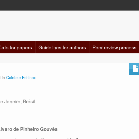
Calls for papers
Guidelines for authors
Peer-review process
d in
Caietele Echinox
e Janeiro, Brésil
lvaro de Pinheiro Gouvêa