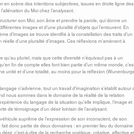
er en scène des intentions subjectives, issues en droite ligne des
l’aliénation du Moi chez l’analysant.
tructurer son Moi, son âme et prendre la parole, qui donne un
 différentes images et d’une pluralité d’objets qui l’entourent. En
ème d’images se trouve identifié à la constellation des traits d’un
on réelle d’une pluralité d’images. Ces réflexions m’amènent à
qu’au pluriel, mais que cette diversité n’équivaut pas à un
qu’en fin de compte elles font bien partie d’un même monde, c’es
ne unité et d’une totalité, au moins pour la réflexion (Wunenburge
langage n’advienne, tout un travail d’imagination s’établit autour 
nd nous sommes dans le domaine de la réalité de la relation
l’expérience du langage de la situation qu’elle implique, l’image et
orte de témoignage d’un désir lointain de l’analysant.
 véhicule suprême de l’expression de son inconscient, de son
e fait donc partie de deux domaines : en premier lieu du domaine
du désir, c’est-à-dire de la recherche poétique, créative, affective e