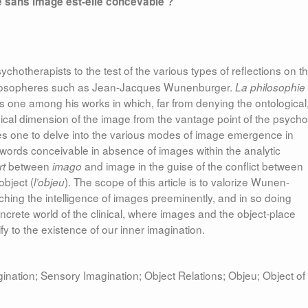
e sans image est-elle concevable ?
cho­the­rapists to the test of the various types of reflections on t
hi­losopheres such as Jean-Jacques Wunenburger.
La philosophie
 is one among his works in which, far from denying the ontological
gical dimension of the image from the vantage point of the psycho
ges one to delve into the va­rious modes of image emergence in
 words conceivable in absence of images within the analytic
between
and image in the guise of the conflict between
rt
imago
object (
). The scope of this article is to valorize Wu­nen­
l’ob­jeu
aching the intelligence of images preeminently, and in so doing
n­crete world of the clinical, where images and the object-place
fy to the existence of our inner imagination.
ation; Sensory Imagination; Object Relations; Objeu; Object of