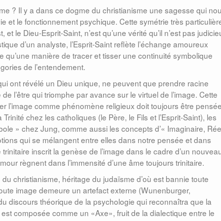
nisme ? Il y a dans ce dogme du christianisme une sagesse qui no
vie et le fonctionnement psychique. Cette symétrie très particulièr
et le Dieu-Esprit-Saint, n’est qu’une vérité qu’il n’est pas judicie
tique d’un analyste, l’Esprit-Saint reflète l’échange amoureux
autre qu’une manière de tracer et tisser une continuité symbolique
tégories de l’entendement.
té qui ont révélé un Dieu unique, ne peuvent que prendre racine
 l’être qui triomphe par avance sur le virtuel de l’image. Cette
iner l’image comme phénomène religieux doit toujours être pensé
inité chez les catholiques (le Père, le Fils et l’Esprit-Saint), les
ole » chez Jung, comme aussi les concepts d’« Imaginaire, Rée
tions qui se mélangent entre elles dans notre pensée et dans
rinitaire inscrit la genèse de l’image dans le cadre d’un nouvea
 l’amour règnent dans l’immensité d’une âme toujours trinitaire.
ire du christianisme, héritage du judaïsme d’où est bannie toute
i toute image demeure un artefact externe (Wunenburger,
 du discours théorique de la psychologie qui reconnaîtra que la
ent est composée comme un «Axe», fruit de la dialectique entre le