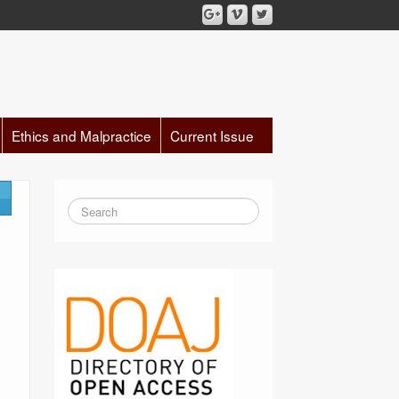
Ethics and Malpractice
Current Issue