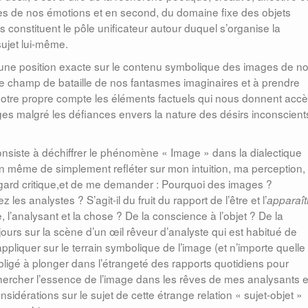
ges de nos émotions et en second, du domaine fixe des objets
onstituent le pôle unificateur autour duquel s’organise la
sujet lui-même.
e une position exacte sur le contenu symbolique des images de n
 le champ de bataille de nos fantasmes imaginaires et à prendre
otre propre compte les éléments factuels qui nous donnent acc
ges malgré les défiances envers la nature des désirs inconscient
 consiste à déchiffrer le phénomène « Image » dans la dialectique
ction même de simplement refléter sur mon intuition, ma perception,
gard critique,et de me demander : Pourquoi des images ?
es analystes ? S’agit-il du fruit du rapport de l’être et l’
apparaît
e, l’analysant et la chose ? De la conscience à l’objet ? De la
oujours sur la scène d’un œil rêveur d’analyste qui est habitué de
ppliquer sur le terrain symbolique de l’image (et n’importe quelle
bligé à plonger dans l’étrangeté des rapports quotidiens pour
 chercher l’essence de l’image dans les rêves de mes analysants e
dérations sur le sujet de cette étrange relation « sujet-objet »