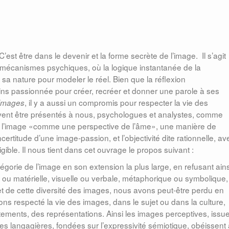
’est être dans le devenir et la forme secrète de l’image. Il s’agit
es mécanismes psychiques, où la logique instantanée de la
 sa nature pour modeler le réel. Bien que la réflexion
ns passionnée pour créer, recréer et donner une parole à ses
, il y a aussi un compromis pour respecter la vie des
 Images
ent être présentés à nous, psychologues et analystes, comme
 l’image «comme une perspective de l’âme», une manière de
 l’incertitude d’une image-passion, et l’objectivité dite rationnelle, av
lligible. Il nous tient dans cet ouvrage le propos suivant :
égorie de l’image en son extension la plus large, en refusant ains
le ou matérielle, visuelle ou verbale, métaphorique ou symbolique,
é et de cette diversité des images, nous avons peut-être perdu en
ns respecté la vie des images, dans le sujet ou dans la culture,
tements, des représentations. Ainsi les images perceptives, issu
es langagières, fondées sur l’expressivité sémiotique, obéissent