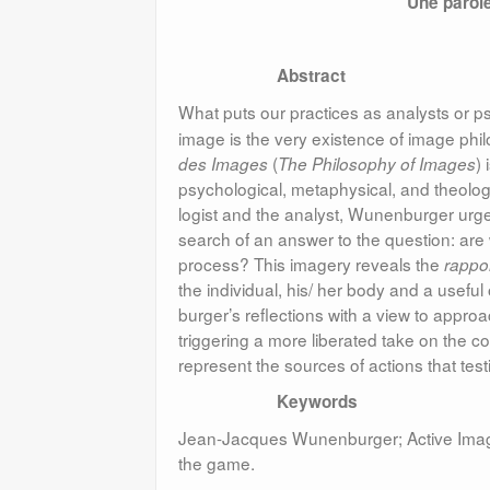
Une parol
Abstract
What puts our practices as analysts or psy­
image is the very existence of image p
(
)
des Images
The Philosophy of Ima­ges
psychological, meta­phy­sical, and theolo
lo­gist and the ana­lyst, Wunenburger ur
search of an answer to the question: are
process? This imagery reveals the
rappo
the individual, his/ her body and a useful 
burger’s reflections with a view to appro
triggering a more liberated take on the co
represent the sources of actions that testi
Keywords
Jean-Jacques Wunenburger; Active Imagin
the game.