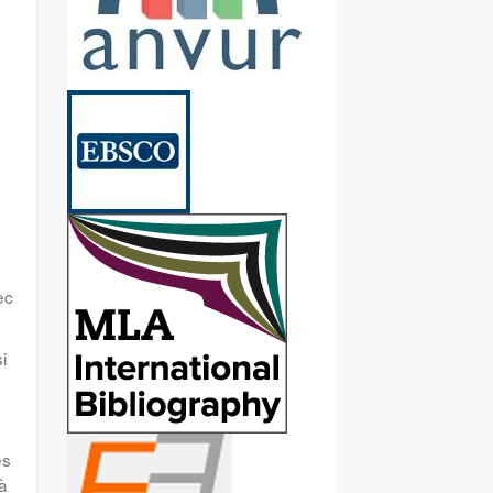
ec
i
es
 à