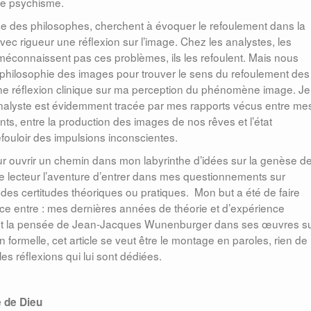
tre psychisme.
ce des philosophes, cherchent à évoquer le refoulement dans la
ec rigueur une réflexion sur l’image. Chez les analystes, les
 méconnaissent pas ces problèmes, ils les refoulent. Mais nous
 philosophie des images pour trouver le sens du refoulement des
e réflexion clinique sur ma perception du phénomène image. Je
nalyste est évidemment tracée par mes rapports vécus entre me
ts, entre la production des images de nos rêves et l’état
éfouloir des impulsions inconscientes.
our ouvrir un chemin dans mon labyrinthe d’idées sur la genèse d
e lecteur l’aventure d’entrer dans mes questionnements sur
 des certitudes théoriques ou pratiques. Mon but a été de faire
trice entre : mes dernières années de théorie et d’expérience
et la pensée de Jean-Jacques Wunenburger dans ses œuvres s
 formelle, cet article se veut être le montage en paroles, rien de
les réflexions qui lui sont dédiées.
e de Dieu