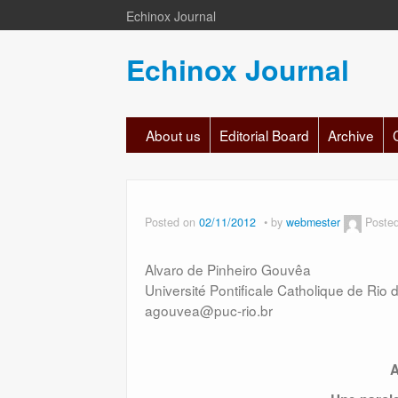
Echinox Journal
Echinox Journal
About us
Editorial Board
Archive
Posted on
02/11/2012
by
webmester
Poste
Alvaro de Pinheiro Gouvêa
Université Pontificale Catholique de Rio d
agouvea@puc-rio.br
A