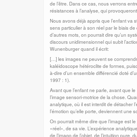
de l’être. Dans ce cas, nous verrons entr
résistances à l’analyse, qui provoqueront 
Nous avons déjà appris que l’enfant va s
sens particulier à son réel par le biais de
d’autres mots, on pourrait dire qu’un syst
discours unidimensionnel qui subit l’acti
Wunenburger quand il écrit:
[…] les images ne peuvent se comprendre 
kaléidoscope hétéroclite de formes, puis
à-dire d’un ensemble différencié doté d’u
1997 : 1).
Avant que l’enfant ne parle, avant que le 
l’image sensori-motrice de la chose. Qua
analytique, où il est interdit de détacher 
l’émotion qu’elle porte, deviennent une s
On pourrait même dire que l’image est le
«réel», de sa vie. L’expérience analytiqu
de l’imago de l’objet, de l’intuition pure, 