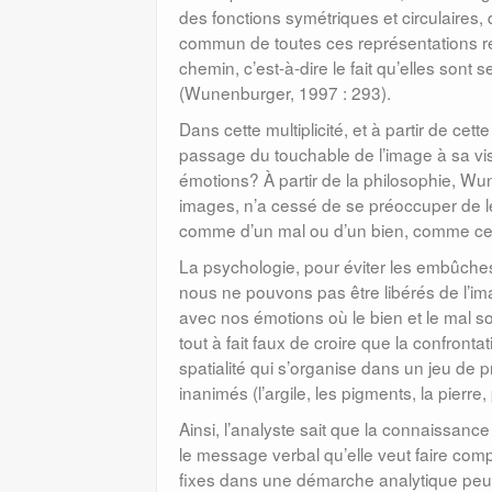
des fonctions symétriques et circulaires
commun de toutes ces représentations rest
chemin, c’est-à-dire le fait qu’elles sont 
(Wunenburger, 1997 : 293).
Dans cette multiplicité, et à partir de cet
passage du touchable de l’image à sa visib
émotions? À partir de la philosophie, Wune
images, n’a cessé de se préoccuper de leu
comme d’un mal ou d’un bien, comme ce qu
La psychologie, pour éviter les embûches
nous ne pouvons pas être libérés de l’i
avec nos émotions où le bien et le mal sont
tout à fait faux de croire que la confronta
spatialité qui s’organise dans un jeu de 
inanimés (l’argile, les pigments, la pierre
Ainsi, l’analyste sait que la connaissance q
le message verbal qu’elle veut faire co
fixes dans une démarche analytique peut 