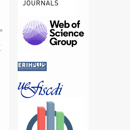
he
,
­