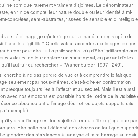
, qui ne sont que rarement vraiment disjointes. Le dénominateur
e, en fin de compte, leur nature double ou leur identité à mi-
semi-concrètes, semi-abstraites, tissées de sensible et d’intelligible
te diversité d’image, je m’interroge sur la manière dont s’opère le
ilité et intelligibilité? Quelle valeur accorder aux images de nos
nburger peut dire : « La philosophie, loin d’être indifférente aux
rs valeurs, de leur conférer un statut moral, en parlant d’elles
’il faut fuir ou rechercher »
(Wunenburger, 1997 : 249).
, cherche à ne pas perdre de vue et à comprendre le fait que
mage seulement par nous-mêmes, c’est-à-dire en confrontation
 presque toujours liés à l’affectif et au sexuel. Mais il est aussi
tion avec nos émotions est possible hors de l’ordre de la visibilité 
présence-absence entre l’image-désir et les objets supports dits
, par exemple).
u’il y a sur l’image est fort sujette à l’erreur s’il n’en juge que par
mprendre. Être nettement détaché des choses en tant que support
engendrer des résistances à l’analyse et faire barrage au désir