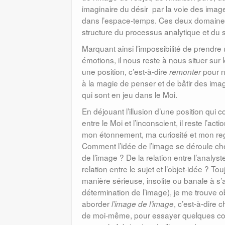
imaginaire du désir par la voie des ima
dans l’espace-temps. Ces deux domaines c
structure du processus analytique et du 
Marquant ainsi l’impossibilité de prendr
émotions, il nous reste à nous situer sur
une position, c’est-à-dire
pour n
remonter
à la magie de penser et de bâtir des ima
qui sont en jeu dans le Moi.
En déjouant l’illusion d’une position qui
entre le Moi et l’inconscient, il reste l’a
mon étonnement, ma curiosité et mon re
Comment l’idée de l’image se déroule chez l
de l’image ? De la relation entre l’analyst
relation entre le sujet et l’objet-idée ? T
manière sérieuse, insolite ou banale à s’a
détermination de l’image), je me trouve o
aborder
, c’est-à-dire
l’image de l’image
de moi-même, pour essayer quelques consi