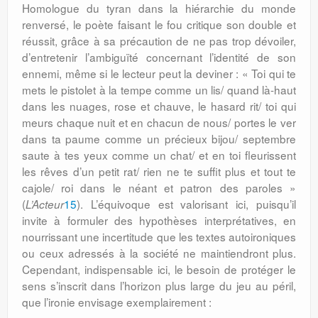
Homologue du tyran dans la hiérarchie du monde
renversé, le poète faisant le fou critique son double et
réussit, grâce à sa précaution de ne pas trop dévoiler,
d’entretenir l’ambiguïté concernant l’identité de son
ennemi, même si le lecteur peut la deviner : « Toi qui te
mets le pistolet à la tempe comme un lis/ quand là-haut
dans les nuages, rose et chauve, le hasard rit/ toi qui
meurs chaque nuit et en chacun de nous/ portes le ver
dans ta paume comme un précieux bijou/ septembre
saute à tes yeux comme un chat/ et en toi fleurissent
les rêves d’un petit rat/ rien ne te suffit plus et tout te
cajole/ roi dans le néant et patron des paroles »
(
15
). L’équivoque est valorisant ici, puisqu’il
L’Acteur
invite à formuler des hypothèses interprétatives, en
nourrissant une incertitude que les textes autoironiques
ou ceux adressés à la société ne maintiendront plus.
Cependant, indispensable ici, le besoin de protéger le
sens s’inscrit dans l’horizon plus large du jeu au péril,
que l’ironie envisage exemplairement :