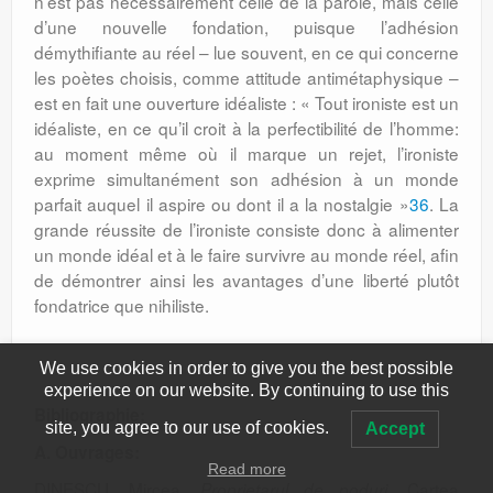
n’est pas nécessairement celle de la parole, mais celle
d’une nouvelle fondation, puisque l’adhésion
démythifiante au réel – lue souvent, en ce qui concerne
les poètes choisis, comme attitude antimétaphysique –
est en fait une ouverture idéaliste : « Tout ironiste est un
idéaliste, en ce qu’il croit à la perfectibilité de l’homme:
au moment même où il marque un rejet, l’ironiste
exprime simultanément son adhésion à un monde
parfait auquel il aspire ou dont il a la nostalgie »
36
. La
grande réussite de l’ironiste consiste donc à alimenter
un monde idéal et à le faire survivre au monde réel, afin
de démontrer ainsi les avantages d’une liberté plutôt
fondatrice que nihiliste.
We use cookies in order to give you the best possible
experience on our website. By continuing to use this
Bibliographie:
site, you agree to our use of cookies.
Accept
A.
Ouvrages:
Read more
DINESCU, Mircea,
Cartea
Proprietarul de poduri,