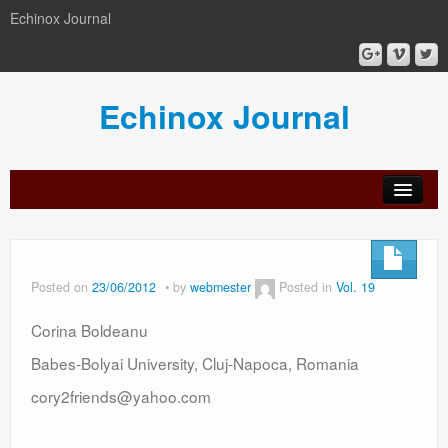
Echinox Journal
Echinox Journal
orial
Archive
Calls
Guidelines
Peer-
Ethics a
ard
for
for
review
Malpract
papers
authors
process
Posted on
23/06/2012
by
webmester
Posted in
Vol. 19
Corina Boldeanu
Babes-Bolyai University, Cluj-Napoca, Romania
cory2friends@yahoo.com