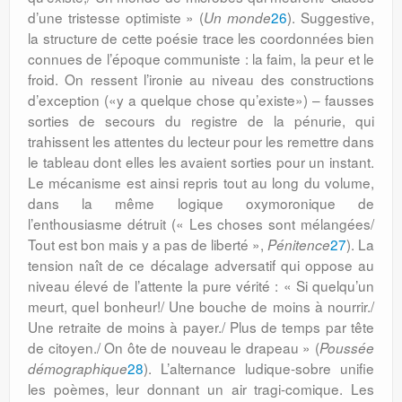
d’une tristesse optimiste » (
26
). Suggestive,
Un monde
la structure de cette poésie trace les coordonnées bien
connues de l’époque communiste : la faim, la peur et le
froid. On ressent l’ironie au niveau des constructions
d’exception («y a quelque chose qu’existe») – fausses
sorties de secours du registre de la pénurie, qui
trahissent les attentes du lecteur pour les remettre dans
le tableau dont elles les avaient sorties pour un instant.
Le mécanisme est ainsi repris tout au long du volume,
dans la même logique oxymoronique de
l’enthousiasme détruit (« Les choses sont mélangées/
Tout est bon mais y a pas de liberté »,
27
). La
Pénitence
tension naît de ce décalage adversatif qui oppose au
niveau élevé de l’attente la pure vérité : « Si quelqu’un
meurt, quel bonheur!/ Une bouche de moins à nourrir./
Une retraite de moins à payer./ Plus de temps par tête
de citoyen./ On ôte de nouveau le drapeau » (
Poussée
28
). L’alternance ludique-sobre unifie
démographique
les poèmes, leur donnant un air tragi-comique. Les