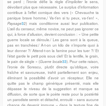
se perd ; l’ironie défie la règle d’
le sens,
impliciter
dévoilant plus que nécessaire. Le surplus d’information
contribue à l’effet comique des vers (« Chevauche ta
panique brave homme,/ Va-t’en si tu peux, va-t’en! »,
3
2) mais conditionne aussi leur publication.
Paysage
L’œil du censeur, même novice, ne peut pas ignorer ce
qui, à force d’allusion, devient conclusion : « Une petite
guerre locale se déroule./ Les gens sont à la queue,
pas en tranchées:/ A-t-on un kilo de n’importe quoi à
leur donner ?/ Attend-t-on la famine pour les tuer ?/ Et
l’état garde le petit pois sous clef/ Et la lentille, le grain,
le pain de siègle » (
33
). Pour cette raison,
Guerre locale
l’ironie de Sorescu, plutôt directe qu’oblique, voire
fraîche et savoureuse, trahit partiellement son enjeu,
éliminant la possibilité d’avoir un récepteur. Elle ne
quitte pas le champ générique présenté, mais elle
dépasse le niveau de la suggestion et manque sa
diffusion, de sorte que le poète reste pour la postérité
un parodiste serein et détaché, enroulé – sans aucune
chance de devenir immune – dans la texture fine de