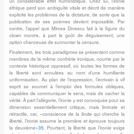
un considérable effet humoristique. Chez lui, l’ironie
éthique perd son ambiguïté vitale et décrit de manière
explicite les problèmes de la dictature, de sorte que la
publication de ses poèmes devient impossible. Par
contre, l’appel que Mircea Dinescu fait à la figure du
clown montre, à part le goût de déguisement, une
option chanceuse de surmonter la censure.
Finalement, les trois paradigmes se présentent comme
membres de la même confrérie ironique, nourrie par le
contexte historique oppressif, où toutes les formes de
la liberté sont annulées au nom d’une humiliante
uniformisation. Au plan de l’expression, l’écrivain à vif
esprit se soumet à l’emploi des formules obliques,
capables de communiquer le sens, mais de cacher la
vérité. À part l’allégorie, l’ironie y est convoquée pour sa
dimension essentiellement critique, mais liminale et
rétractile, car, «conscience de la
qui cherche la
limite
, l’ironie assume la première et éprouve toujours
liberté
la deuxième»
35
. Pourtant, la liberté que l’ironie exige