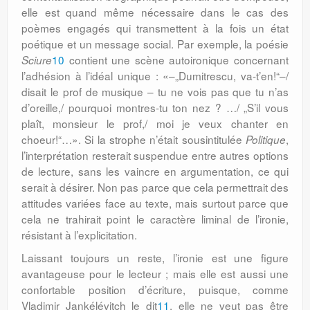
elle est quand même nécessaire dans le cas des
poèmes engagés qui transmettent à la fois un état
poétique et un message social. Par exemple, la poésie
10
contient une scène autoironique concernant
Sciure
l’adhésion à l’idéal unique : «–„Dumitrescu, va-t’en!“–/
disait le prof de musique – tu ne vois pas que tu n’as
d’oreille,/ pourquoi montres-tu ton nez ? …/ „S’il vous
plaît, monsieur le prof,/ moi je veux chanter en
choeur!“…». Si la strophe n’était sousintitulée
,
Politique
l’interprétation resterait suspendue entre autres options
de lecture, sans les vaincre en argumentation, ce qui
serait à désirer. Non pas parce que cela permettrait des
attitudes variées face au texte, mais surtout parce que
cela ne trahirait point le caractère liminal de l’ironie,
résistant à l’explicitation.
Laissant toujours un reste, l’ironie est une figure
avantageuse pour le lecteur ; mais elle est aussi une
confortable position d’écriture, puisque, comme
Vladimir Jankélévitch le dit
11
, elle ne veut pas être