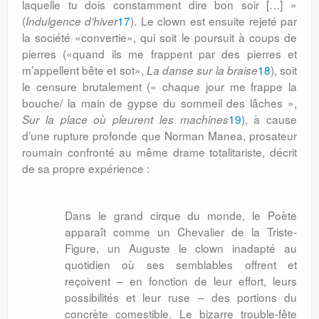
laquelle tu dois constamment dire bon soir […] »
(
17
). Le clown est ensuite rejeté par
Indulgence d’hiver
la société «convertie», qui soit le poursuit à coups de
pierres («quand ils me frappent par des pierres et
m’appellent bête et sot»,
18
), soit
La danse sur la braise
le censure brutalement (« chaque jour me frappe la
bouche/ la main de gypse du sommeil des lâches »,
19
), à cause
Sur la place où pleurent les machines
d’une rupture profonde que Norman Manea, prosateur
roumain confronté au même drame totalitariste, décrit
de sa propre expérience :
Dans le grand cirque du monde, le Poète
apparaît comme un Chevalier de la Triste-
Figure, un Auguste le clown inadapté au
quotidien où ses semblables offrent et
reçoivent – en fonction de leur effort, leurs
possibilités et leur ruse – des portions du
concrète comestible. Le bizarre trouble-fête