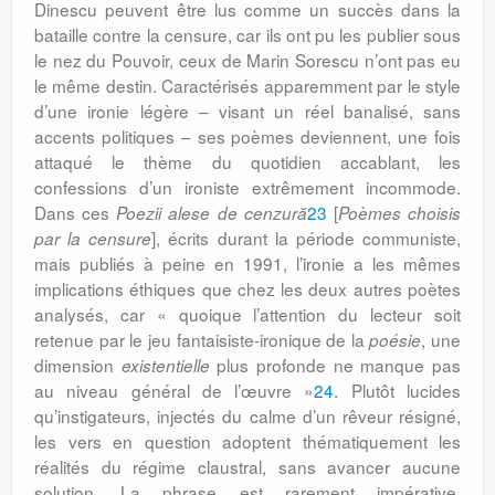
Dinescu peuvent être lus comme un succès dans la
bataille contre la censure, car ils ont pu les publier sous
le nez du Pouvoir, ceux de Marin Sorescu n’ont pas eu
le même destin. Caractérisés apparemment par le style
d’une ironie légère – visant un réel banalisé, sans
accents politiques – ses poèmes deviennent, une fois
attaqué le thème du quotidien accablant, les
confessions d’un ironiste extrêmement incommode.
Dans ces
23
[
Poezii alese de cenzură
Poèmes choisis
], écrits durant la période communiste,
par la censure
mais publiés à peine en 1991, l’ironie a les mêmes
implications éthiques que chez les deux autres poètes
analysés, car « quoique l’attention du lecteur soit
retenue par le jeu fantaisiste-ironique de la
, une
poésie
dimension
plus profonde ne manque pas
existentielle
au niveau général de l’œuvre »
24
. Plutôt lucides
qu’instigateurs, injectés du calme d’un rêveur résigné,
les vers en question adoptent thématiquement les
réalités du régime claustral, sans avancer aucune
solution. La phrase est rarement impérative,