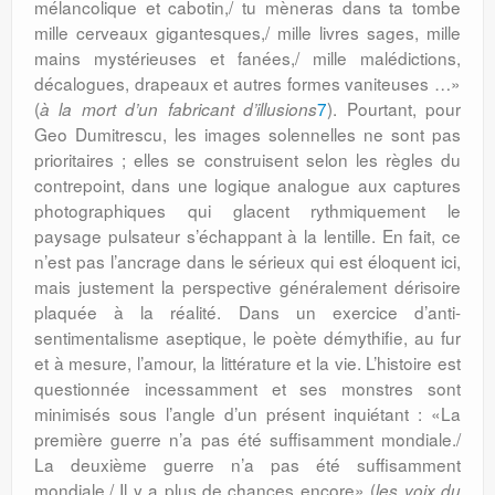
mélancolique et cabotin,/ tu mèneras dans ta tombe
mille cerveaux gigantesques,/ mille livres sages, mille
mains mystérieuses et fanées,/ mille malédictions,
décalogues, drapeaux et autres formes vaniteuses …»
(
7
). Pourtant, pour
à la mort d’un fabricant d’illusions
Geo Dumitrescu, les images solennelles ne sont pas
prioritaires ; elles se construisent selon les règles du
contrepoint, dans une logique analogue aux captures
photographiques qui glacent rythmiquement le
paysage pulsateur s’échappant à la lentille. En fait, ce
n’est pas l’ancrage dans le sérieux qui est éloquent ici,
mais justement la perspective généralement dérisoire
plaquée à la réalité. Dans un exercice d’anti-
sentimentalisme aseptique, le poète démythifie, au fur
et à mesure, l’amour, la littérature et la vie. L’histoire est
questionnée incessamment et ses monstres sont
minimisés sous l’angle d’un présent inquiétant : «La
première guerre n’a pas été suffisamment mondiale./
La deuxième guerre n’a pas été suffisamment
mondiale./ Il y a plus de chances encore» (
les voix du