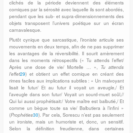
clichés de la période deviennent des éléments
comiques par la sérosité avec laquelle ils sont abordés,
pendant que les sub- et supra-dimensionnements des
objets transposent l’univers poétique sur un écran
carnavalesque.
Plutôt cynique que sarcastique, l’ironiste articule ses
mouvements en deux temps, afin de ne pas supprimer
les avantages de la réversibilité. Il sourit amèrement
dans les moments rétrospectifs (« Tu attends l’effet/
Après une dose de vie/ Mortelle … »,
Tu attends
29
) et obtient un effet comique en créant des
l’effet
rimes faciles aux implications subtiles : « Un malvoyant
lisait le futur/ Et au futur il voyait un aveugle,/ Et
l’aveugle dans son futur/ Voyait un sourd-muet soûl,//
Qui lui aussi prophétisait:/ Votre maître est balbutié,/ Et
comme un bègue toute sa vie/ Balbutiera à l’infini »
(
30
). Par cela, Sorescu n’est pas seulement
Prophéties
un ironiste, mais un humoriste et, donc, un sensitif.
Selon la définition freudienne, dans certaines