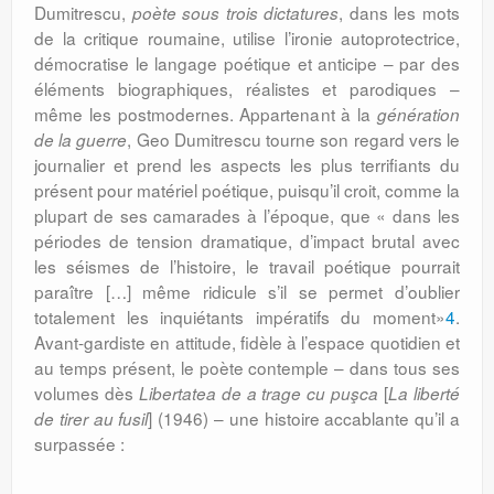
Dumitrescu,
, dans les mots
poète sous trois dictatures
de la critique roumaine, utilise l’ironie autoprotectrice,
démocratise le langage poétique et anticipe – par des
éléments biographiques, réalistes et parodiques –
même les postmodernes. Appartenant à la
génération
, Geo Dumitrescu tourne son regard vers le
de la guerre
journalier et prend les aspects les plus terrifiants du
présent pour matériel poétique, puisqu’il croit, comme la
plupart de ses camarades à l’époque, que « dans les
périodes de tension dramatique, d’impact brutal avec
les séismes de l’histoire, le travail poétique pourrait
paraître […] même ridicule s’il se permet d’oublier
totalement les inquiétants impératifs du moment»
4
.
Avant-gardiste en attitude, fidèle à l’espace quotidien et
au temps présent, le poète contemple – dans tous ses
volumes dès
[
Libertatea de a trage cu puşca
La liberté
] (1946) – une histoire accablante qu’il a
de tirer au fusil
surpassée :