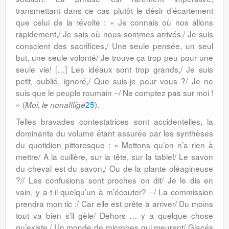
transmettant dans ce cas plutôt le désir d’écartement
que celui de la révolte : « Je connais où nos allons
rapidement,/ Je sais où nous sommes arrivés,/ Je suis
conscient des sacrifices,/ Une seule pensée, un seul
but, une seule volonté/ Je trouve ça trop peu pour une
seule vie! […] Les idéaux sont trop grands,/ Je suis
petit, oublié, ignoré,/ Que suis-je pour vous ?/ Je ne
suis que le peuple roumain –/ Ne comptez pas sur moi !
» (
25
).
Moi, le nonaffligé
Telles bravades contestatrices sont accidentelles, la
dominante du volume étant assurée par les synthèses
du quotidien pittoresque : « Mettons qu’on n’a rien à
mettre/ A la cuillère, sur la tête, sur la table!/ Le savon
du cheval est du savon,/ Ou de la plante oléagineuse
?// Les confusions sont proches on dit/ Je le dis en
vain, y a-t-il quelqu’un à m’écouter? –/ La commission
prendra mon tic :/ Car elle est prête à arriver/ Du moins
tout va bien s’il gèle/ Dehors … y a quelque chose
qu’existe,/ Un monde de microbes qui meurent/ Glacés