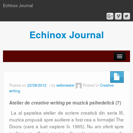
Echinox Journal
Echinox Journal
orial
Archive
Calls
Guidelines
Peer-
Ethics a
ard
for
for
review
Malpract
papers
authors
process
Posted on
22/08/2012
by
webmester
Posted in
Creative
writing
Atelier de
creative writing
pe muzică psihedelică (7)
La al şaptelea atelier de scriere creativă din seria III,
muzica propusă spre audiere a fost cea a formaţiei The
Doors (care a luat naştere în 1965). Nu am oferit spre