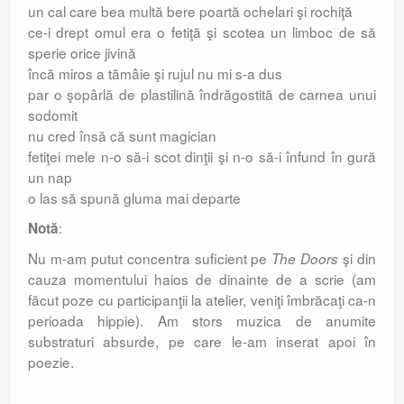
un cal care bea multă bere poartă ochelari şi rochiţă
ce-i drept omul era o fetiţă şi scotea un limboc de să
sperie orice jivină
încă miros a tămâie şi rujul nu mi s-a dus
par o şopârlă de plastilină îndrăgostită de carnea unui
sodomit
nu cred însă că sunt magician
fetiţei mele n-o să-i scot dinţii şi n-o să-i înfund în gură
un nap
o las să spună gluma mai departe
:
Notă
Nu m-am putut concentra suficient pe
şi din
The Doors
cauza momentului haios de dinainte de a scrie (am
făcut poze cu participanţii la atelier, veniţi îmbrăcaţi ca-n
perioada hippie). Am stors muzica de anumite
substraturi absurde, pe care le-am inserat apoi în
poezie.