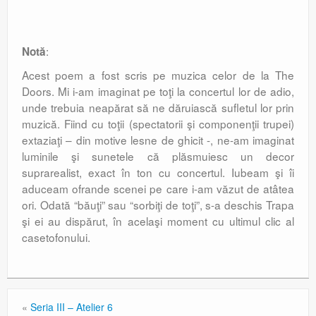
:
Notă
Acest poem a fost scris pe muzica celor de la The
Doors. Mi i-am imaginat pe toţi la concertul lor de adio,
unde trebuia neapărat să ne dăruiască sufletul lor prin
muzică. Fiind cu toţii (spectatorii şi componenţii trupei)
extaziaţi – din motive lesne de ghicit -, ne-am imaginat
luminile şi sunetele că plăsmuiesc un decor
suprarealist, exact în ton cu concertul. Iubeam şi îi
aduceam ofrande scenei pe care i-am văzut de atâtea
ori. Odată “băuţi” sau “sorbiţi de toţi”, s-a deschis Trapa
şi ei au dispărut, în acelaşi moment cu ultimul clic al
casetofonului.
«
Seria III – Atelier 6