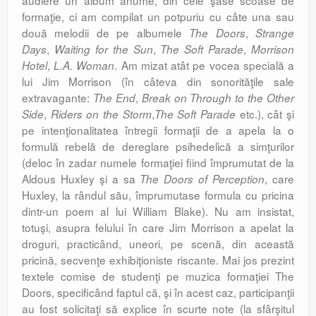
audiere un album anume, din cele şase scoase de
formaţie, ci am compilat un potpuriu cu câte una sau
două melodii de pe albumele
,
The Doors
Strange
,
,
,
Days
Waiting for the Sun
The Soft Parade
Morrison
,
. Am mizat atât pe vocea specială a
Hotel
L.A. Woman
lui Jim Morrison (în câteva din sonorităţile sale
extravagante:
,
The End
Break on Through to the Other
,
,
etc.), cât şi
Side
Riders on the Storm
The Soft
Parade
pe intenţionalitatea întregii formaţii de a apela la o
formulă rebelă de dereglare psihedelică a simţurilor
(deloc în zadar numele formaţiei fiind împrumutat de la
Aldous Huxley şi a sa
, care
The
Doors of Perception
Huxley, la rândul său, împrumutase formula cu pricina
dintr-un poem al lui William Blake). Nu am insistat,
totuşi, asupra felului în care Jim Morrison a apelat la
droguri, practicând, uneori, pe scenă, din această
pricină, secvenţe exhibiţioniste riscante. Mai jos prezint
textele comise de studenţi pe muzica formaţiei The
Doors, specificând faptul că, şi în acest caz, participanţii
au fost solicitaţi să explice în scurte note (la sfârşitul