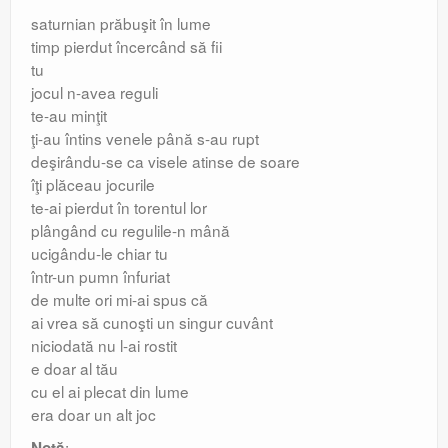
saturnian prăbuşit în lume
timp pierdut încercând să fii
tu
jocul n-avea reguli
te-au minţit
ţi-au întins venele până s-au rupt
deşirându-se ca visele atinse de soare
îţi plăceau jocurile
te-ai pierdut în torentul lor
plângând cu regulile-n mână
ucigându-le chiar tu
într-un pumn înfuriat
de multe ori mi-ai spus că
ai vrea să cunoşti un singur cuvânt
niciodată nu l-ai rostit
e doar al tău
cu el ai plecat din lume
era doar un alt joc
:
Notă