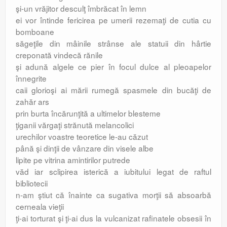
şi-un vrăjitor desculţ îmbrăcat în lemn
ei vor întinde fericirea pe umerii rezemaţi de cutia cu
bomboane
săgeţile din mâinile strânse ale statuii din hârtie
creponată vindecă rănile
şi adună algele ce pier în focul dulce al pleoapelor
înnegrite
caii glorioşi ai mării rumegă spasmele din bucăţi de
zahăr ars
prin burta încărunţită a ultimelor blesteme
ţiganii vărgaţi strănută melancolici
urechilor voastre teoretice le-au căzut
până şi dinţii de vânzare din visele albe
lipite pe vitrina amintirilor putrede
văd iar sclipirea isterică a iubitului legat de raftul
bibliotecii
n-am ştiut că înainte ca sugativa morţii să absoarbă
cerneala vieţii
ţi-ai torturat şi ţi-ai dus la vulcanizat rafinatele obsesii în