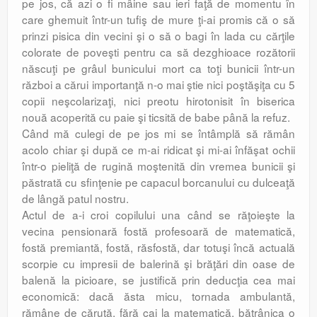
pe jos, că azi o fi mâine sau ieri faţă de momentu în
care ghemuit într-un tufiş de mure ţi-ai promis că o să
prinzi pisica din vecini şi o să o bagi în lada cu cărţile
colorate de poveşti pentru ca să dezghioace rozătorii
născuţi pe grâul bunicului mort ca toţi bunicii într-un
război a cărui importanţă n-o mai ştie nici poştăşiţa cu 5
copii neşcolarizaţi, nici preotu hirotonisit în biserica
nouă acoperită cu paie şi ticsită de babe până la refuz.
Când mă culegi de pe jos mi se întâmplă să rămân
acolo chiar şi după ce m-ai ridicat şi mi-ai înfăşat ochii
într-o pieliţă de rugină moştenită din vremea bunicii şi
păstrată cu sfinţenie pe capacul borcanului cu dulceaţă
de lângă patul nostru.
Actul de a-i croi copilului una când se răţoieşte la
vecina pensionară fostă profesoară de matematică,
fostă premiantă, fostă, răsfostă, dar totuşi încă actuală
scorpie cu impresii de balerină şi brăţări din oase de
balenă la picioare, se justifică prin deducţia cea mai
economică: dacă ăsta micu, tornada ambulantă,
rămâne de căruţă, fără cai la matematică, bătrânica o