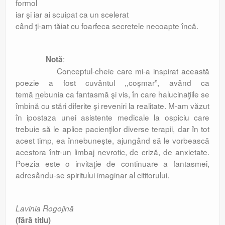
formol
iar şi iar ai scuipat ca un scelerat
când ţi-am tăiat cu foarfeca secretele necoapte încă.
:
Notă
Conceptul-cheie care mi-a inspirat această
poezie a fost cuvântul ,,coşmar”, având ca
temă
n
ebunia ca fantasmă şi vis, în care halucinaţiile se
îmbină cu stări diferite şi reveniri la realitate. M-am văzut
în ipostaza unei asistente medicale la ospiciu care
trebuie să le aplice pacienţilor diverse terapii, dar în tot
acest timp, ea înnebuneşte, ajungând să le vorbească
acestora într-un limbaj nevrotic, de criză, de anxietate.
Poezia este o invitaţie de continuare a fantasmei,
adresându-se spiritului imaginar al cititorului.
Lavinia Rogojină
(fără titlu)