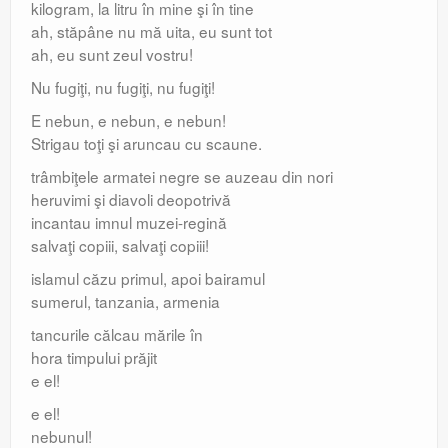
kilogram, la litru în mine şi în tine
ah, stăpâne nu mă uita, eu sunt tot
ah, eu sunt zeul vostru!
Nu fugiţi, nu fugiţi, nu fugiţi!
E nebun, e nebun, e nebun!
Strigau toţi şi aruncau cu scaune.
trâmbiţele armatei negre se auzeau din nori
heruvimi şi diavoli deopotrivă
incantau imnul muzei-regină
salvaţi copiii, salvaţi copiii!
islamul căzu primul, apoi bairamul
sumerul, tanzania, armenia
tancurile călcau mările în
hora timpului prăjit
e el!
e el!
nebunul!