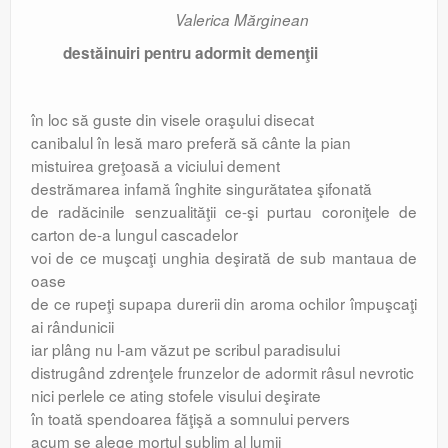
Valerica Mărginean
destăinuiri pentru adormit demenţii
în loc să guste din visele oraşului disecat
canibalul în lesă maro preferă să cânte la pian
mistuirea greţoasă a viciului dement
destrămarea infamă înghite singurătatea şifonată
de radăcinile senzualităţii ce-şi purtau coroniţele de
carton de-a lungul cascadelor
voi de ce muşcaţi unghia deşirată de sub mantaua de
oase
de ce rupeţi supapa durerii din aroma ochilor împuşcaţi
ai rândunicii
iar plâng nu l-am văzut pe scribul paradisului
distrugând zdrenţele frunzelor de adormit râsul nevrotic
nici perlele ce ating stofele visului deşirate
în toată spendoarea făţişă a somnului pervers
acum se alege mortul sublim al lumii