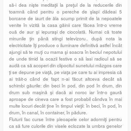
să-i dea nişte meditaţii la preţul de la reducerile din
toamnă când pentru o pereche de şlapi dădeai 5
borcane de iaurt de ăla scump primit de la nepoatele
venite în vizită la casa găinii care făcea într-o vreme
ouă de aur şi iepuraşi de ciocolată. Numai că toate
minunile ţin până stingi televizoru.. după nota la
electricitate îţi produce o iluminare definitivă astfel încât
ajungi să te muţi cu mama şi soacra în beciul nepotului
de unde timid la ocazii festive o să lasi radioul să se
audă ca să acoperi din clipocitul sunetului mâzgos care
ţi se depune pe viaţă, pe viaţa pe care tu ai impresia că
ai trăit-o când de fapt n-ai făcut altceva decât să
schimbi găurile: din beci în pod, din pod în drum, din
drum sub maşină şi dacă ai noroc iar într-o gaură
aproape de cineva care a fost probabil cândva în mai
multe locuri decât ţine în timpul vieţii: în beci, în pod, în
drum, în canal, în container, în pădure.
Fluturii fac curse între pleoapele celor adormiţi pentru
ca să fure culorile din visele eclozate la umbra genelor