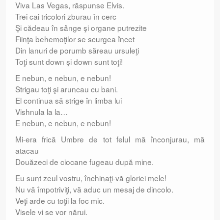
Viva Las Vegas, răspunse Elvis.
Trei cai tricolori zburau în cerc
Şi cădeau în sânge şi organe putrezite
Fiinţa behemoţilor se scurgea încet
Din lanuri de porumb săreau ursuleţi
Toţi sunt down şi down sunt toţi!
E nebun, e nebun, e nebun!
Strigau toţi şi aruncau cu bani.
El continua să strige în limba lui
Vishnula la la…
E nebun, e nebun, e nebun!
Mi-era frică Umbre de tot felul mă înconjurau, mă
atacau
Douăzeci de ciocane fugeau după mine.
Eu sunt zeul vostru, închinaţi-vă gloriei mele!
Nu vă împotriviţi, vă aduc un mesaj de dincolo.
Veţi arde cu toţii la foc mic.
Visele vi se vor nărui.