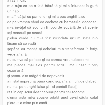
m-a rujat ca pe-o fată bătrână şi mi-a înfundat în gură
un nap
m-a încălţat cu pantofiori şi mi-a pus unghii false
de pe vremea când ea cocheta cu bărbatul ei decedat
m-a învăţat să scot un limboc de şopârlă de să sperie
toţi masculii pe stradă
pielea verde nu mi-a fost niciodată nici mustaţa n-o
lăsam să se vadă
şopârla cu rochiţă şi ochelari m-a transformat în fetiţă
vegetariană
nu cumva să poftesc şi eu carnea vreunui sodomit
mă plăcea mai ales pentru scrisul meu născut prin
cezariană
şi pentru alte măgării de nepovestit
am stat împreună până când şopârla a murit de diabet
nu mai port unghii false şi nici pantofi lăcuiţi
ras în cap scriu doar nebunii pentru cei sodomiţi
gluma asta mi-a spus-o odată unul ce-şi căuta calul
pierdut la mine prin casă