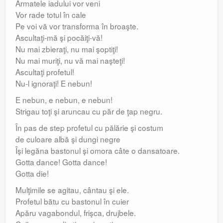
Armatele iadului vor veni
Vor rade totul în cale
Pe voi vă vor transforma în broaşte.
Ascultaţi-mă şi pocăiţi-vă!
Nu mai zbieraţi, nu mai şoptiţi!
Nu mai muriţi, nu vă mai naşteţi!
Ascultaţi profetul!
Nu-l ignoraţi! E nebun!
E nebun, e nebun, e nebun!
Strigau toţi şi aruncau cu păr de ţap negru.
În pas de step profetul cu pălărie şi costum
de culoare albă şi dungi negre
Îşi legăna bastonul şi omora câte o dansatoare.
Gotta dance! Gotta dance!
Gotta die!
Mulţimile se agitau, cântau şi ele.
Profetul bătu cu bastonul în cuier
Apăru vagabondul, frişca, drujbele.