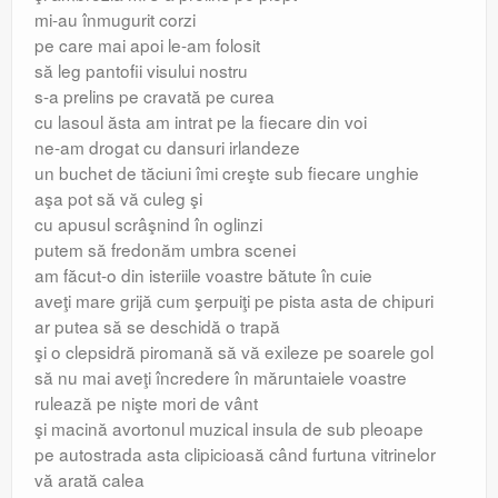
mi-au înmugurit corzi
pe care mai apoi le-am folosit
să leg pantofii visului nostru
s-a prelins pe cravată pe curea
cu lasoul ăsta am intrat pe la fiecare din voi
ne-am drogat cu dansuri irlandeze
un buchet de tăciuni îmi creşte sub fiecare unghie
aşa pot să vă culeg şi
cu apusul scrâşnind în oglinzi
putem să fredonăm umbra scenei
am făcut-o din isteriile voastre bătute în cuie
aveţi mare grijă cum şerpuiţi pe pista asta de chipuri
ar putea să se deschidă o trapă
şi o clepsidră piromană să vă exileze pe soarele gol
să nu mai aveţi încredere în măruntaiele voastre
rulează pe nişte mori de vânt
şi macină avortonul muzical insula de sub pleoape
pe autostrada asta clipicioasă când furtuna vitrinelor
vă arată calea