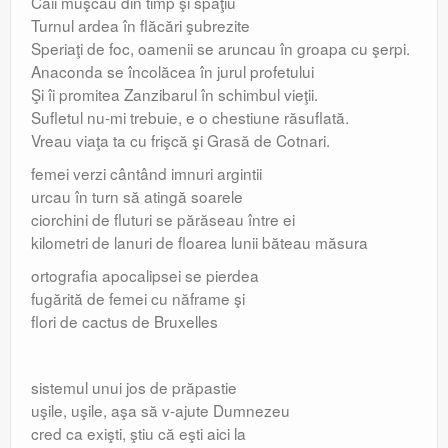
Caii muşcau din timp şi spaţiu
Turnul ardea în flăcări şubrezite
Speriaţi de foc, oamenii se aruncau în groapa cu şerpi.
Anaconda se încolăcea în jurul profetului
Şi îi promitea Zanzibarul în schimbul vieţii.
Sufletul nu-mi trebuie, e o chestiune răsuflată.
Vreau viaţa ta cu frişcă şi Grasă de Cotnari.
femei verzi cântând imnuri argintii
urcau în turn să atingă soarele
ciorchini de fluturi se părăseau între ei
kilometri de lanuri de floarea lunii băteau măsura
ortografia apocalipsei se pierdea
fugărită de femei cu năframe şi
flori de cactus de Bruxelles
sistemul unui jos de prăpastie
uşile, uşile, aşa să v-ajute Dumnezeu
cred ca exişti, ştiu că eşti aici la