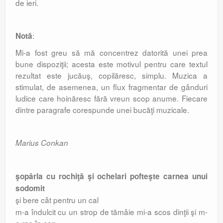
de ieri.
:
Notă
Mi-a fost greu să mă concentrez datorită unei prea
bune dispoziţii; acesta este motivul pentru care textul
rezultat este jucăuş, copilăresc, simplu. Muzica a
stimulat, de asemenea, un flux fragmentar de gânduri
ludice care hoinăresc fără vreun scop anume. Fiecare
dintre paragrafe corespunde unei bucăţi muzicale.
Marius Conkan
şopârla cu rochiţă şi ochelari pofteşte carnea unui
sodomit
şi bere cât pentru un cal
m-a îndulcit cu un strop de tămâie mi-a scos dinţii şi m-
a ras în cap