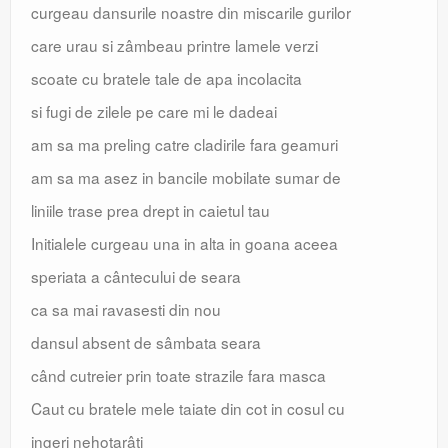
curgeau dansurile noastre din miscarile gurilor
care urau si zâmbeau printre lamele verzi
scoate cu bratele tale de apa incolacita
si fugi de zilele pe care mi le dadeai
am sa ma preling catre cladirile fara geamuri
am sa ma asez in bancile mobilate sumar de
liniile trase prea drept in caietul tau
Initialele curgeau una in alta in goana aceea
speriata a cântecului de seara
ca sa mai ravasesti din nou
dansul absent de sâmbata seara
când cutreier prin toate strazile fara masca
Caut cu bratele mele taiate din cot in cosul cu
ingeri nehotarâti