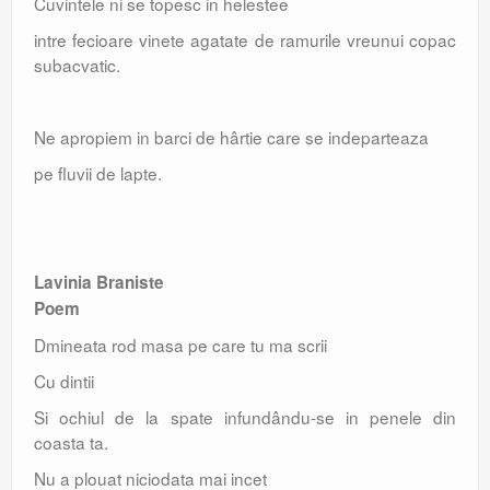
Cuvintele ni se topesc in helestee
intre fecioare vinete agatate de ramurile vreunui copac
subacvatic.
Ne apropiem in barci de hârtie care se indeparteaza
pe fluvii de lapte.
Lavinia Braniste
Poem
Dmineata rod masa pe care tu ma scrii
Cu dintii
Si ochiul de la spate infundându-se in penele din
coasta ta.
Nu a plouat niciodata mai incet