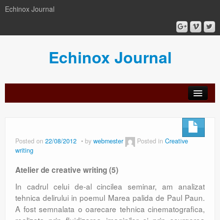
Echinox Journal
Echinox Journal
orial
Archive
Calls
Guidelines
Peer-
Ethics a
ard
for
for
review
Malpract
papers
authors
process
Posted on
22/08/2012
by
webmester
Posted in
Creative
writing
Atelier de creative writing (5)
In cadrul celui de-al cincilea seminar, am analizat
tehnica delirului in poemul Marea palida de Paul Paun.
A fost semnalata o oarecare tehnica cinematografica,