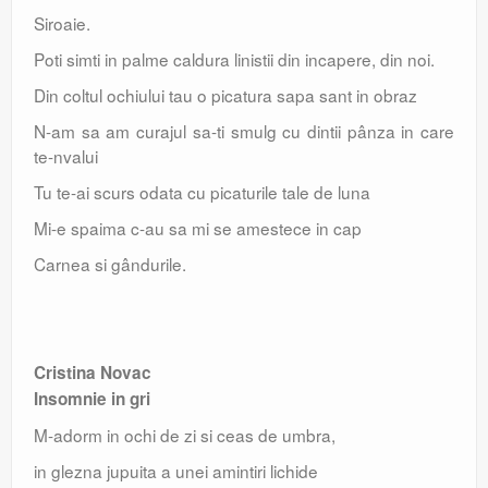
Siroaie.
Poti simti in palme caldura linistii din incapere, din noi.
Din coltul ochiului tau o picatura sapa sant in obraz
N-am sa am curajul sa-ti smulg cu dintii pânza in care
te-nvalui
Tu te-ai scurs odata cu picaturile tale de luna
Mi-e spaima c-au sa mi se amestece in cap
Carnea si gândurile.
Cristina Novac
Insomnie in gri
M-adorm in ochi de zi si ceas de umbra,
in glezna jupuita a unei amintiri lichide