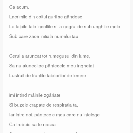
Ca acum.
Lacrimile din coltul gurii se gândesc
La talpile tale incoltite si la negrul de sub unghiile mele
Sub care zace initiala numelui tau.
Cerul a aruncat tot rumegusul din lume,
Sa nu aluneci pe pântecele meu inghetat
Lustruit de fruntile taietorilor de lemne
imi intind mâinile zgâriate
Si buzele crapate de respiratia ta,
Iar intre noi, pântecele meu care nu intelege
Ca trebuie sa te nasca