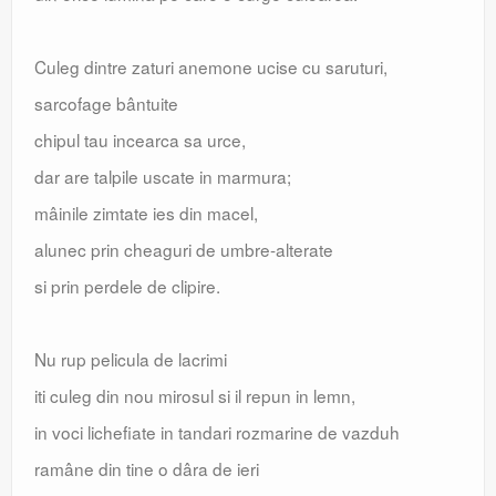
Culeg dintre zaturi anemone ucise cu saruturi,
sarcofage bântuite
chipul tau incearca sa urce,
dar are talpile uscate in marmura;
mâinile zimtate ies din macel,
alunec prin cheaguri de umbre-alterate
si prin perdele de clipire.
Nu rup pelicula de lacrimi
iti culeg din nou mirosul si il repun in lemn,
in voci lichefiate in tandari rozmarine de vazduh
ramâne din tine o dâra de ieri