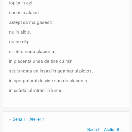
topita in azi
sau in alataieri
astept sa ma gasesti:
nu in albie,
nu pe dig,
ci intr-o noua placenta,
in placenta unsa de tine cu mir,
scufundata ea insasi in geamanul pletos,
in spargatorul de vise sau de placente,
in scârtâitul intrarii in lume
«
Seria I – Atelier 4
Seria I – Atelier 6
»