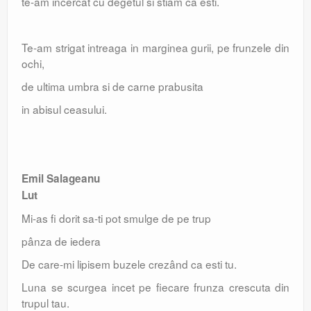
te-am incercat cu degetul si stiam ca esti.
Te-am strigat intreaga in marginea gurii, pe frunzele din
ochi,
de ultima umbra si de carne prabusita
in abisul ceasului.
Emil Salageanu
Lut
Mi-as fi dorit sa-ti pot smulge de pe trup
pânza de iedera
De care-mi lipisem buzele crezând ca esti tu.
Luna se scurgea incet pe fiecare frunza crescuta din
trupul tau.