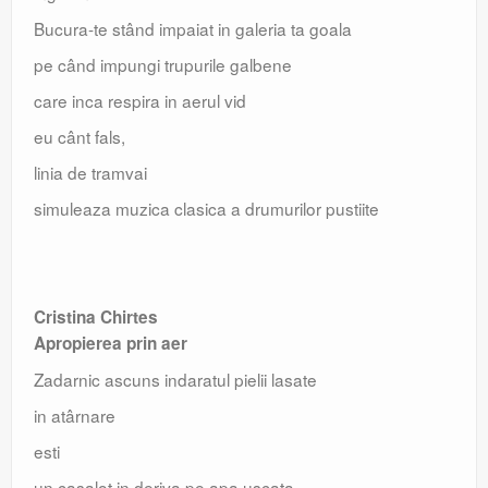
Bucura-te stând impaiat in galeria ta goala
pe când impungi trupurile galbene
care inca respira in aerul vid
eu cânt fals,
linia de tramvai
simuleaza muzica clasica a drumurilor pustiite
Cristina Chirtes
Apropierea prin aer
Zadarnic ascuns indaratul pielii lasate
in atârnare
esti
un casalot in deriva pe apa uscata.