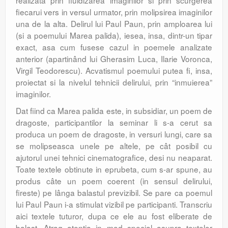
realizata prin fluidizarea imaginilor si prin scurgerea
fiecarui vers in versul urmator, prin molipsirea imaginilor
una de la alta. Delirul lui Paul Paun, prin amploarea lui
(si a poemului Marea palida), iesea, insa, dintr-un tipar
exact, asa cum fusese cazul in poemele analizate
anterior (apartinând lui Gherasim Luca, Ilarie Voronca,
Virgil Teodorescu). Acvatismul poemului putea fi, insa,
proiectat si la nivelul tehnicii delirului, prin “inmuierea”
imaginilor.
Dat fiind ca Marea palida este, in subsidiar, un poem de
dragoste, participantilor la seminar li s-a cerut sa
produca un poem de dragoste, in versuri lungi, care sa
se molipseasca unele pe altele, pe cât posibil cu
ajutorul unei tehnici cinematografice, desi nu neaparat.
Toate textele obtinute in eprubeta, cum s-ar spune, au
produs câte un poem coerent (in sensul delirului,
fireste) pe lânga balastul previzibil. Se pare ca poemul
lui Paul Paun i-a stimulat vizibil pe participanti. Transcriu
aici textele tuturor, dupa ce ele au fost eliberate de
balast. Atrag atentia in mod special asupra textelor