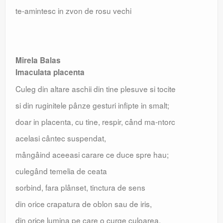
te-amintesc in zvon de rosu vechi
Mirela Balas
Imaculata placenta
Culeg din altare aschii din tine plesuve si tocite
si din ruginitele pânze gesturi infipte in smalt;
doar in placenta, cu tine, respir, când ma-ntorc
acelasi cântec suspendat,
mângâind aceeasi carare ce duce spre hau;
culegând temelia de ceata
sorbind, fara plânset, tinctura de sens
din orice crapatura de oblon sau de iris,
din orice lumina pe care o curge culoarea.