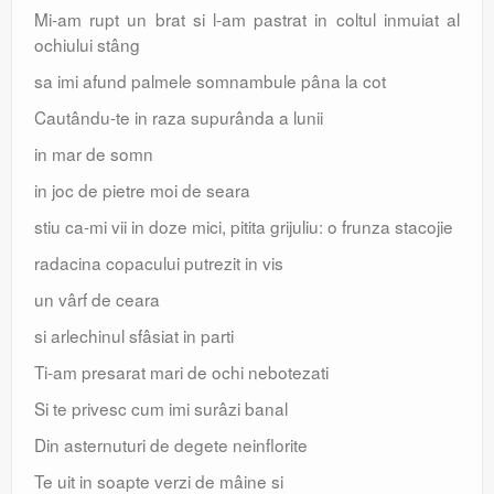
Mi-am rupt un brat si l-am pastrat in coltul inmuiat al
ochiului stâng
sa imi afund palmele somnambule pâna la cot
Cautându-te in raza supurânda a lunii
in mar de somn
in joc de pietre moi de seara
stiu ca-mi vii in doze mici, pitita grijuliu: o frunza stacojie
radacina copacului putrezit in vis
un vârf de ceara
si arlechinul sfâsiat in parti
Ti-am presarat mari de ochi nebotezati
Si te privesc cum imi surâzi banal
Din asternuturi de degete neinflorite
Te uit in soapte verzi de mâine si