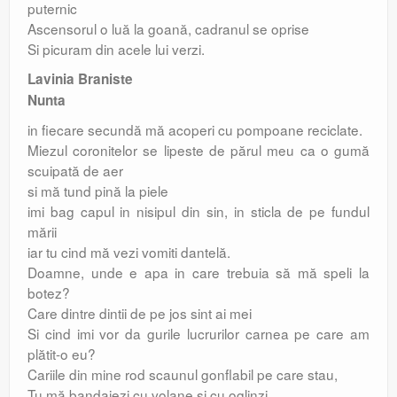
puternic
Ascensorul o luă la goană, cadranul se oprise
Si picuram din acele lui verzi.
Lavinia Braniste
Nunta
in fiecare secundă mă acoperi cu pompoane reciclate.
Miezul coronitelor se lipeste de părul meu ca o gumă
scuipată de aer
si mă tund pină la piele
imi bag capul in nisipul din sin, in sticla de pe fundul
mării
iar tu cind mă vezi vomiti dantelă.
Doamne, unde e apa in care trebuia să mă speli la
botez?
Care dintre dintii de pe jos sint ai mei
Si cind imi vor da gurile lucrurilor carnea pe care am
plătit-o eu?
Cariile din mine rod scaunul gonflabil pe care stau,
Tu mă bandajezi cu volane si cu oglinzi.