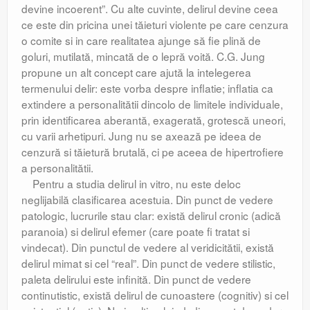
devine incoerent”. Cu alte cuvinte, delirul devine ceea
ce este din pricina unei tăieturi violente pe care cenzura
o comite si in care realitatea ajunge să fie plină de
goluri, mutilată, mincată de o lepră voită. C.G. Jung
propune un alt concept care ajută la intelegerea
termenului delir: este vorba despre inflatie; inflatia ca
extindere a personalitătii dincolo de limitele individuale,
prin identificarea aberantă, exagerată, grotescă uneori,
cu varii arhetipuri. Jung nu se axează pe ideea de
cenzură si tăietură brutală, ci pe aceea de hipertrofiere
a personalitătii.
Pentru a studia delirul in vitro, nu este deloc
neglijabilă clasificarea acestuia. Din punct de vedere
patologic, lucrurile stau clar: există delirul cronic (adică
paranoia) si delirul efemer (care poate fi tratat si
vindecat). Din punctul de vedere al veridicitătii, există
delirul mimat si cel “real”. Din punct de vedere stilistic,
paleta delirului este infinită. Din punct de vedere
continutistic, există delirul de cunoastere (cognitiv) si cel