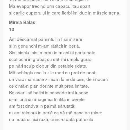
Mă evapor trecind prin capacul tău spart
si cariile cuptorului in care fierbi imi duc in măsele trena.
Mirela Bălas
13
Am descărnat pămintul in fisii mizere
si in genunchi m-am rătăcit in perlă.
Sint cioclu, cint mereu in mlastini parfumate,
scot ochi in grabă; cu sat imi umplu gura:
pe nări scuip cioburi din petalele ridate.
Mă schingiuiesc in zile mari cu pret de post;
un vrac mă naste zilnic in lumi de ciini, de rinoceri
ce cintă-n pian dorinte mult prea imitate.
Bolovani sălbatici in cascade imi tusesc
si-mi urlă iar imaginea trintită in perete
am fost cindva in palmă sărutată:
m-am reintors in perlă ca să mă nasc pe mine:
nu nouă si nici roză, ci inc-o dată putrezită.