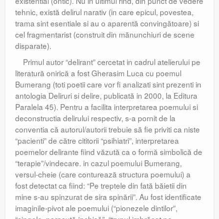
existential (ontic). Nu in ultimul rind, din punct de vedere
tehnic, există delirul narativ (in care epicul, povestea,
trama sint esentiale si au o aparentă convingătoare) si
cel fragmentarist (construit din mănunchiuri de scene
disparate).
Primul autor “delirant” cercetat in cadrul atelierului pe
literatură onirică a fost Gherasim Luca cu poemul
Bumerang (toti poetii care vor fi analizati sint prezenti in
antologia Deliruri si delire, publicată in 2000, la Editura
Paralela 45). Pentru a facilita interpretarea poemului si
deconstructia delirului respectiv, s-a pornit de la
conventia că autorul/autorii trebuie să fie priviti ca niste
“pacienti” de către cititorii “psihiatri”, interpretarea
poemelor delirante fiind văzută ca o formă simbolică de
“terapie”/vindecare. in cazul poemului Bumerang,
versul-cheie (care conturează structura poemului) a
fost detectat ca fiind: “Pe treptele din fată băietii din
mine s-au spinzurat de sira spinării”. Au fost identificate
imaginile-pivot ale poemului (“pionezele dintilor”,