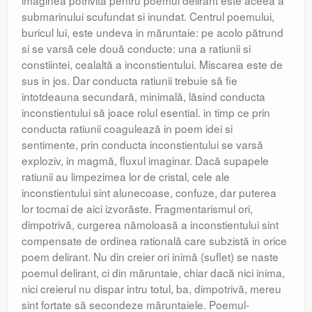
imaginea potrivită pentru poemul delirant este aceea a
submarinului scufundat si inundat. Centrul poemului,
buricul lui, este undeva in măruntaie: pe acolo pătrund
si se varsă cele două conducte: una a ratiunii si
constiintei, cealaltă a inconstientului. Miscarea este de
sus in jos. Dar conducta ratiunii trebuie să fie
intotdeauna secundară, minimală, lăsind conducta
inconstientului să joace rolul esential. in timp ce prin
conducta ratiunii coagulează in poem idei si
sentimente, prin conducta inconstientului se varsă
exploziv, in magmă, fluxul imaginar. Dacă supapele
ratiunii au limpezimea lor de cristal, cele ale
inconstientului sint alunecoase, confuze, dar puterea
lor tocmai de aici izvorăste. Fragmentarismul ori,
dimpotrivă, curgerea nămoloasă a inconstientului sint
compensate de ordinea ratională care subzistă in orice
poem delirant. Nu din creier ori inimă (suflet) se naste
poemul delirant, ci din măruntaie, chiar dacă nici inima,
nici creierul nu dispar intru totul, ba, dimpotrivă, mereu
sint fortate să secondeze măruntaiele. Poemul-