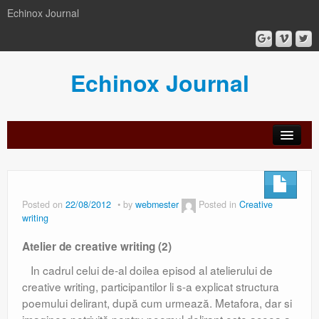
Echinox Journal
Echinox Journal
orial
Archive
Calls
Guidelines
Peer-
Ethics a
ard
for
for
review
Malpract
papers
authors
process
Posted on
22/08/2012
by
webmester
Posted in
Creative
writing
Atelier de creative writing (2)
In cadrul celui de-al doilea episod al atelierului de
creative writing, participantilor li s-a explicat structura
poemului delirant, după cum urmează. Metafora, dar si