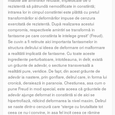
mlădite ale amintirilor refulate, impiedicate de o
rezistentă să pătrundă nemodificate in constiintă;
intrarea lor in cimpul constiintei este plătită cu pretul
transformărilor si deformărilor impuse de cenzura
exercitată de rezistentă. După realizarea acestui
compromis, respectivele amintiri se transformă in
fantasme pe care constiinta le intelege gresit” (Freud).
Se cuvin a fi retinute aici importanta fantasmelor in
structura delirului si ideea de deformare ori malformare
a realitătii implicată de fantasme. Cu toate aceste
ingrediente perturbatoare, intotdeauna, in delir, există
un grăunte de adevăr, o sectiune transversală a
realitătii pure, veridice. De fapt, din acest grăunte de
adevăr ia nastere, prin gonflare, delirul care, in forma lui
cronică, deraiează in paranoia. Chestiunea, asa cum o
pune Freud in mod special, este aceea că grăuntele de
adevăr ajunge deformat in constiintă si de aici se
hipertrofiază, ridicind deformarea la nivel maxim. Delirul
se naste dintr-o cenzură care “sterge cu brutalitate tot
ceea ce nu-i convine, in asa fel incit ceea ce rămine