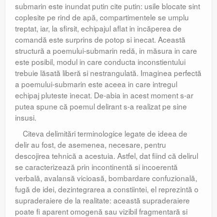
submarin este inundat putin cite putin: usile blocate sint
coplesite pe rind de apă, compartimentele se umplu
treptat, iar, la sfirsit, echipajul aflat in incăperea de
comandă este surprins de potop si inecat. Această
structură a poemului-submarin redă, in măsura in care
este posibil, modul in care conducta inconstientului
trebuie lăsată liberă si nestrangulată. Imaginea perfectă
a poemului-submarin este aceea in care intregul
echipaj pluteste inecat. De-abia in acest moment s-ar
putea spune că poemul delirant s-a realizat pe sine
insusi.
Citeva delimitări terminologice legate de ideea de
delir au fost, de asemenea, necesare, pentru
descojirea tehnică a acestuia. Astfel, dat fiind că delirul
se caracterizează prin incontinentă si incoerentă
verbală, avalansă vicioasă, bombardare confuzională,
fugă de idei, dezintegrarea a constiintei, el reprezintă o
supraderaiere de la realitate: această supraderaiere
poate fi aparent omogenă sau vizibil fragmentară si