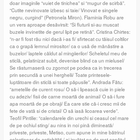
doar imaginile “vuiet de tinichea” si “mugur de scirbă”.
“Cutite nevinovate izbesc si taie/ Vinovat e singele
negru, curgind” (Petronela Miron). Flaminia Robu are
un vers aproape desăvirsit: “Si fluturii si-au muscat
buzele invinetite de gerul lipit pe retină”. Cristina Chirtes:
“n-ar fi fost rău nici dacă i-as fi/ sfirtecat cu tăisul coltilor
ca o grapă lemnul mirositor/ ca o usă de mănăstire a
buzelor/ laptele căldut al mingiierilor/ Scheletul meu de
sticlă, gelatinizat subit, devenise blind ca un mielusel/
Se răsturnaseră cu zgomot pe podea ca in trecerea
prin secundă a unei herghelii/ Toate printesele-
luptătoare din sticlă si toate păpusile”. Andrada Fătu:
“ametelile de curent rosu/ O să-i lipească cuie in piele
cu adeziv/ fisii de carne moartă de animal/ O să-i fure
apa moartă de pe obraji/ Ea care stie că-i cresc mii de
fete de vată si de cristal/ O să iasă licoarea verde”.
Teofil Pintilie: “calendarele din urechi si ceasul cel mare
de pe ochiul sting/ au nins in noi pină dimineată/
priveste, priveste, Metiso, cum apune in mine bătrinul
colectionar de antichităti,/ ai invătat pe de rost capătul