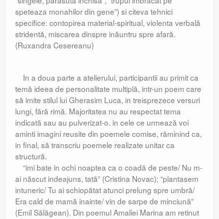
“singele, parasută inchisă”, “trupul imbrăcat pe
speteaza monahilor din gene”) si citeva tehnici
specifice: contopirea material-spiritual, violenta verbală
stridentă, miscarea dinspre inăuntru spre afară.
(Ruxandra Cesereanu)
In a doua parte a atelierului, participantii au primit ca
temă ideea de personalitate multiplă, intr-un poem care
să imite stilul lui Gherasim Luca, in treisprezece versuri
lungi, fără rimă. Majoritatea nu au respectat tema
indicată sau au pulverizat-o. in cele ce urmează voi
aminti imagini reusite din poemele comise, răminind ca,
in final, să transcriu poemele realizate unitar ca
structură.
“imi bate in ochi noaptea ca o coadă de peste/ Nu m-
ai născut indeajuns, tată” (Cristina Novac); “plantasem
intuneric/ Tu ai schiopătat atunci prelung spre umbră/
Era cald de mamă inainte/ vin de sarpe de minciună”
(Emil Sălăgean). Din poemul Amaliei Marina am retinut