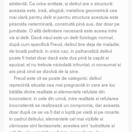
stridentă. Ca orice entitate, si delirul are o structură:
aceasta este, insă, alogică; metafora geometrică cea
mai clară pentru delir si pentru structura acestuia este
piramida neterminată, construită pină sus, dar doar pe
jumătate. O altă delimitare necesară este aceea intre
vis si delir. Dacă visul este un delir fiziologic normal,
după cum specifică Freud, delirul tine deja de maladie,
de boală psihică. in orice caz, in psihanaliză delirul
poate fi tratat doar dacă este dus pină la capăt si
epuizat; el nu trebuie niciodată infruntat, ci consumat si
ars pină cind se dizolvă de la sine.
Freud este cit se poate de categoric: delirul
reprezintă situatia cea mai pregnantă in care are loc
bătălia dintre realitate si elementele refulate din
inconstient. in cele din urmă, intre realitate si refularea
inconstientă se realizează un compromis, dar aceasta
doar după ce se va fi dat o luptă pe viată si pe moarte.
in cadrul delirului, elementele cel mai vizibile si
cărnoase sint fantasmele; acestea sint “substitute si