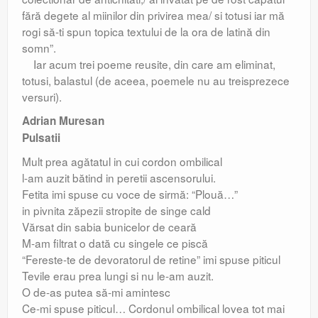
fără degete al miinilor din privirea mea/ si totusi iar mă
rogi să-ti spun topica textului de la ora de latină din
somn”.
Iar acum trei poeme reusite, din care am eliminat,
totusi, balastul (de aceea, poemele nu au treisprezece
versuri).
Adrian Muresan
Pulsatii
Mult prea agătatul in cui cordon ombilical
l-am auzit bătind in peretii ascensorului.
Fetita imi spuse cu voce de sirmă: “Plouă…”
in pivnita zăpezii stropite de singe cald
Vărsat din sabia bunicelor de ceară
M-am filtrat o dată cu singele ce piscă
“Fereste-te de devoratorul de retine” imi spuse piticul
Tevile erau prea lungi si nu le-am auzit.
O de-as putea să-mi amintesc
Ce-mi spuse piticul… Cordonul ombilical lovea tot mai