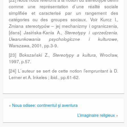
comme une représentation d`une réalité sociale
simplifiée et caracterisé par un rangement des
catégories ou des groupes sociaux. Voir Kurcz I.,
Zmiana stereotypów – jej mechanizmy i ograniczenia,
[dans] Jasińska-Kania A.,
Stereotypy i uprzedzenia.
,
Uwarunkowania psychologiczne i kulturo­we
Warszawa, 2001, pp.3-9.
[23] Bokszański Z.,
, Wrocław,
Stereotypy a kultura
1997, p.57.
[24] L`auteur se sert de cette notion l’em­pruntant à D.
Lerner et A. Inkeles ; ibid., pp.61-62.
«
Noua odisee: continentul şi aventura
L’imaginaire religieux
»