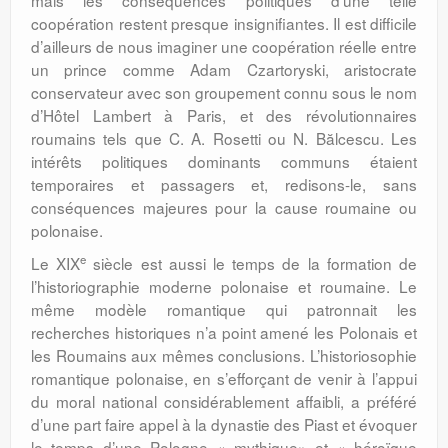
mais les consé­quences politiques d’une telle
coopération restent presque insignifiantes. Il est difficile
d’ailleurs de nous imaginer une coopération réelle entre
un prince comme Adam Czarto­ryski, aristocrate
conservateur avec son groupement connu sous le nom
d’Hôtel Lambert à Paris, et des révolutionnaires
roumains tels que C. A. Rosetti ou N. Bălcescu. Les
intérêts politiques dominants communs étaient
temporaires et passagers et, redisons-le, sans
conséquences majeures pour la cause roumaine ou
polonaise.
e
Le XIX
siècle est aussi le temps de la formation de
l’historiographie moderne polonaise et roumaine. Le
même modèle romantique qui patronnait les
recherches historiques n’a point amené les Polonais et
les Roumains aux mêmes conclusions. L’historiosophie
romantique polonaise, en s’efforçant de venir à l’appui
du moral national considérablement affaibli, a préféré
d’une part faire appel à la dynastie des Piast et évoquer
le temps d’une Pologne « mythique» et « héroïque