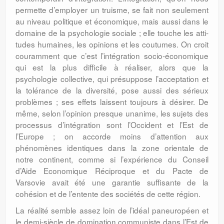
permette d’employer un truisme, se fait non seulement
au niveau politique et écono­mique, mais aussi dans le
domaine de la psychologie sociale ; elle touche les atti­
tudes humaines, les opinions et les cou­tumes. On croit
couramment que c’est l’in­té­gration socio-économique
qui est la plus difficile à réaliser, alors que la
psychologie collective, qui présuppose l’acceptation et
la tolérance de la diversité, pose aussi des sérieux
problèmes ; ses effets laissent toujours à désirer. De
même, selon l’opinion presque unanime, les sujets des
processus d’intégration sont l’Occident et l’Est de
l’Europe ; on accorde moins d’attention aux
phénomènes identiques dans la zone orien­tale de
notre continent, comme si l’expé­rience du Conseil
d’Aide Economique Réci­proque et du Pacte de
Varsovie avait été une garantie suffisante de la
cohésion et de l’entente des sociétés de cette région.
La réalité semble assez loin de l’i­déal paneuropéen et
le demi-siècle de domi­nation communiste dans l’Est de