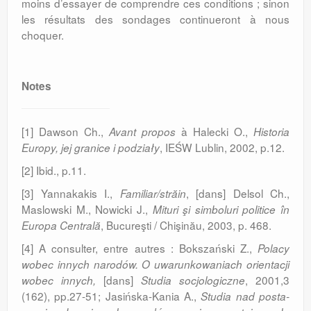
moins d’essa­yer de comprendre ces con­di­tions ; sinon
les résultats des sondages continueront à nous
choquer.
Notes
[1] Dawson Ch.,
à Halecki O.,
Avant propos
Historia
, IEŚW Lublin, 2002, p.12.
Europy, jej granice i podziały
[2] Ibid., p.11.
[3] Yannakakis I.,
, [dans] Delsol Ch.,
Familiar/străin
Maslowski M., Nowicki J.,
Mituri şi simboluri politice în
, Bucureşti / Chişinău, 2003, p. 468.
Europa Cen­trală
[4] A consulter, entre autres : Bokszański Z.,
Polacy
wobec innych narodów. O uwa­runko­waniach orientacji
[dans]
, 2001,3
wobec innych,
St
udia socjologiczne
(162), pp.27-51; Jasińska-Kania A.,
Studia nad posta­