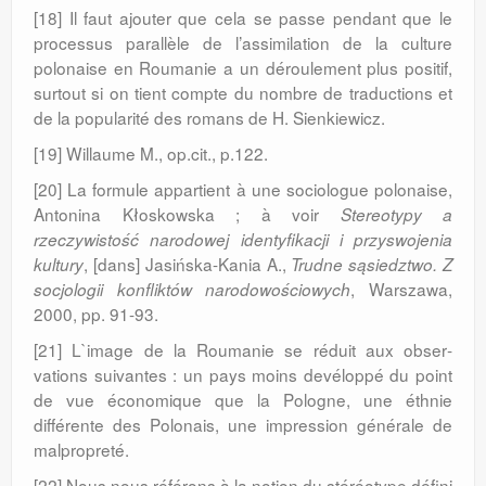
[18] Il faut ajouter que cela se passe pendant que le
processus parallèle de l’assimilation de la culture
polonaise en Roumanie a un déroulement plus positif,
surtout si on tient compte du nombre de traductions et
de la popularité des romans de H. Sienkiewicz.
[19] Willaume M., op.cit., p.122.
[20] La formule appartient à une sociologue polonaise,
Antonina Kłoskowska ; à voir
Stereotypy a
rzeczywistość narodowej iden­ty­fikacji i przyswojenia
, [dans] Ja­sińska-Kania A.,
kultury
Trudne sąsiedztwo. Z
, Warszawa,
socjologii konfliktów narodowościowych
2000, pp. 91-93.
[21] L`image de la Roumanie se réduit aux ob­ser­
vations suivantes : un pays moins de­véloppé du point
de vue économique que la Pologne, une éthnie
différente des Polonais, une impression générale de
malpropreté.
[22] Nous nous référons à la notion du stéréo­type défini