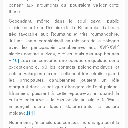
pensait aux arguments qui pourraient valider cette
thèse.
Cependant, même dans le seul travail publié
officiellement sur l’histoire de la Roumanie, d’ailleurs
très favorable aux Roumains et très roumanophile,
Juliusz Demel carac­térisait les relations de la Pologne
e
e
avec les principautés danubiennes aux XVI
-XVII
siècles comme « vives, étroites, mais pas trop bonnes
»
[10]
L’opinion concerne une époque en quelque sorte
exceptionnelle, où les contacts polono-moldaves et
polono-valaques étaient réelle­ment très étroits, quand
les principautés danubiennes jouaient un rôle
marquant dans la politique étrangère de l’état polono-
lithuanien, puissant à cette époque-là, et quand la
culture polonaise – le bastion de la latinité à l’Est –
influençait d’une façon déterminante la culture
moldave.
[11]
Néanmoins, l’intensité des contacts ne change point le