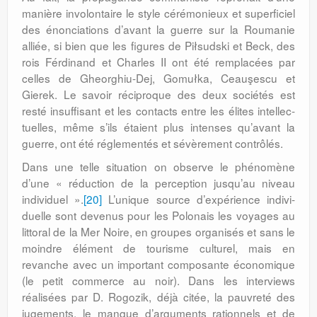
manière involontaire le style cérémonieux et superficiel
des énon­ciations d’avant la guerre sur la Roumanie
alliée, si bien que les figures de Piłsudski et Beck, des
rois Férdinand et Charles II ont été remplacées par
celles de Gheorghiu-Dej, Gomułka, Ceauşescu et
Gierek. Le savoir réciproque des deux sociétés est
resté insuf­fisant et les contacts entre les élites intellec­
tuelles, même s’ils étaient plus intenses qu’avant la
guerre, ont été réglementés et sévèrement contrôlés.
Dans une telle situation on observe le phénomène
d’une « réduction de la per­ception jusqu’au niveau
individuel ».
[20]
L’unique source d’expérience indivi­
duelle sont devenus pour les Polonais les voyages au
littoral de la Mer Noire, en groupes organisés et sans le
moindre élément de tourisme culturel, mais en
revanche avec un important composante économique
(le petit commerce au noir). Dans les interviews
réalisées par D. Rogozik, déjà citée, la pauvreté des
jugements, le manque d’argu­ments rationnels et de