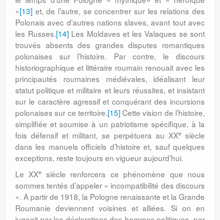
»
[13]
et, de l’autre, se concentrer sur les relations des
Polonais avec d’autres nations slaves, avant tout avec
les Russes.
[14]
Les Moldaves et les Valaques se sont
trouvés absents des grandes disputes romantiques
polonaises sur l’histoire. Par contre, le discours
historiographique et littéraire roumain renouait avec les
princi­pautés roumaines médiévales, idéalisant leur
statut politique et militaire et leurs réussites, et insistant
sur le caractère agressif et conquérant des incursions
polonaises sur ce territoire.
[15]
Cette vision de l’histoire,
sim­plifiée et soumise à un patriotisme spéci­fique, à la
e
fois défensif et militant, se perpétuera au XX
siècle
dans les manuels officiels d’histoire et, sauf quelques
excep­tions, reste toujours en vigueur aujourd’hui.
e
Le XX
siècle renforcera ce phéno­mène que nous
sommes tentés d’appeler « incompatibilité des discours
». A partir de 1918, la Pologne renaissante et la Grande
Roumanie deviennent voisines et alliées. Si on en
jugeait par les déclarations des hommes politiques, par