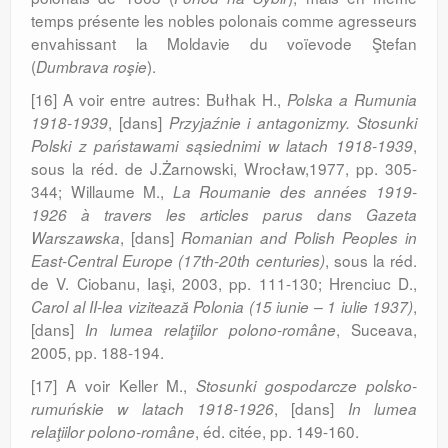
temps présente les nobles polonais comme agresseurs
envahissant la Moldavie du voïevode Ştefan
(
).
Dumbrava roşie
[16] A voir entre autres: Bułhak H.,
Polska a Rumunia
, [dans]
1918-1939
Przyjaźnie i antagonizmy. Stosunki
,
Polski z państawami sąsiednimi w latach 1918-1939
sous la réd. de J.Żarnowski, Wrocław,1977, pp. 305-
344; Willaume M.,
La Roumanie des années 1919-
1926 à travers les articles parus dans Gazeta
, [dans]
Warszawska
Romanian and Polish Peoples in
, sous la réd.
East-Central Europe (17th-20th centuries)
de V. Ciobanu, Iaşi, 2003, pp. 111-130; Hrenciuc D.,
,
Carol al II-lea vizitează Polonia (15 iunie – 1 iulie 1937)
[dans]
, Suceava,
In lumea rela­ţiilor polono-române
2005, pp. 188-194.
[17] A voir Keller M.,
Stosunki gospodarcze polsko-
, [dans]
rumuńskie w latach 1918-1926
In lumea
, éd. citée, pp. 149-160.
relaţiilor polono-române