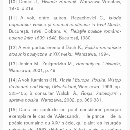
[10] Demel J.,
Warszawa-Wrocław,
Historia Rumunii,
1970, p.219.
[11] A voir, entre autres, Rezachevici C.,
Isto­ria
popoarelor vecine şi neamul românesc în Evul Mediu,
Bucureşti, 1998; Ciobanu V.,
Relaţiile politice româno-
Bucuresti, 1980.
polone între 1699-1848,
[12] A voir particulièrement Dach K.,
Polsko-rumuńskie
Warszawa, 1994.
stosunki polityczne w XIX wieku,
[13] Janion M., Żmigrodzka M.,
,
Romantyzm i historia
Warszawa, 2001, p. 49.
[14] A voir Kamieński H.,
Rosja i Europa. Polska. Wstęp
, Warszawa, 1999, pp.
do badań nad Rosją i Moska­lami
325-405; à con­sulter Walicki A.,
Rosja, katolicyzm i
, Warszawa, 2002, pp. 366-381.
sprawa polska
[15] Dans ce contexte on peut considérer presque
exemplaire le cas de V.Alecsandri, « le prince » de la
e
poésie roumaine du XIX
siècle, qui plaint les insurgés
polonais de 1863 (
), mais en même
Pohod na Sybir