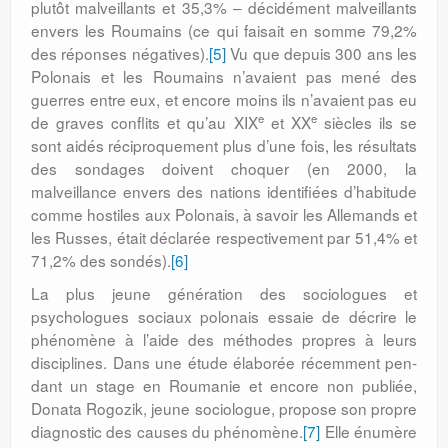
plutôt malveillants et 35,3% – décidément mal­veillants
envers les Roumains (ce qui faisait en somme 79,2%
des réponses négatives).
[5]
Vu que depuis 300 ans les
Polonais et les Roumains n’avaient pas mené des
guerres entre eux, et encore moins ils n’avaient pas eu
e
e
de graves conflits et qu’au XIX
et XX
siècles ils se
sont aidés réciproquement plus d’une fois, les résultats
des sondages doivent choquer (en 2000, la
malveillance envers des nations identifiées d’habitude
comme hostiles aux Polonais, à savoir les Allemands et
les Russes, était déclarée respectivement par 51,4% et
71,2% des sondés).
[6]
La plus jeune génération des socio­logues et
psychologues sociaux polonais essaie de décrire le
phénomène à l’aide des méthodes propres à leurs
disciplines. Dans une étude élaborée récemment pen­
dant un stage en Roumanie et encore non publiée,
Donata Rogozik, jeune sociologue, propose son propre
diagnostic des causes du phénomène.
[7]
Elle énumère