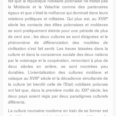
fait que la république nobiliaire polonaise ne traitait pas
la Mol­davie et la Valachie comme des partenaires
égaux et que c’était la méfiance qui dominait dans leurs
e
relations politiques et militaires. Qui plus est, au XVIII
siècle les contacts des élites polonaises et moldaves
se sont pratiquement éteints pour une période de plus
de cent ans ; les deux cultures se sont éloignées et le
phénomène de différen­ciation des modèles de
civilisation s’est fait sentir. Les traces laissées dans la
culture et dans la conscience sociale des deux nations
par le voisinage et la coopération, remontant à plus de
deux siècles en arrière, se sont montrées peu
durables. L’orientalisation des cultures moldave et
e
valaque au XVIII
siècle et la décadence simultanée de
la culture (et bientôt celle de l’Etat) nobiliaire polonais
e
ont fait que, dans la première moitié du XIX
siècle, les
deux pays soient régis par deux paradigmes culturels
diffé­rents.
La culture roumaine moderne en train de se former est