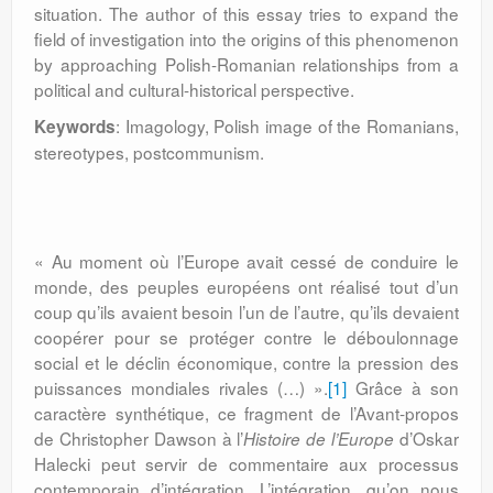
situation. The author of this essay tries to expand the
field of investigation into the origins of this phenomenon
by approaching Polish-Romanian relationships from a
political and cultural-historical perspective.
: Imagology, Polish image of the Romanians,
Keywords
stereotypes, postcommunism.
« Au moment où l’Europe avait cessé de conduire le
monde, des peuples européens ont réalisé tout d’un
coup qu’ils avaient besoin l’un de l’autre, qu’ils de­vaient
coopérer pour se protéger contre le déboulonnage
social et le déclin écono­mique, contre la pression des
puissances mondiales rivales (…) ».
[1]
Grâce à son
carac­tère synthétique, ce fragment de l’Avant-propos
de Christopher Dawson à l’
d’Oskar
His­toire de l’Europe
Halecki peut ser­vir de commentaire aux processus
con­tem­porain d’intégration. L’intégration, qu’on nous