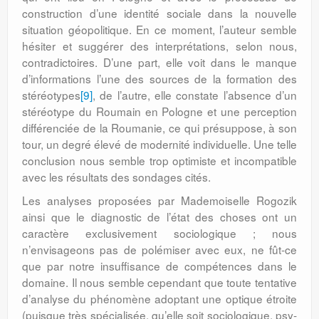
construction d’une identité sociale dans la nouvelle
situation géopo­litique. En ce moment, l’auteur semble
hésiter et suggérer des interprétations, selon nous,
contradictoires. D’une part, elle voit dans le manque
d’informations l’une des sources de la formation des
stéréotypes
[9]
, de l’autre, elle constate l’absence d’un
stéréo­type du Roumain en Pologne et une perception
différenciée de la Roumanie, ce qui présuppose, à son
tour, un degré élevé de modernité individuelle. Une telle
con­clusion nous semble trop optimiste et in­com­patible
avec les résultats des sondages cités.
Les analyses proposées par Made­moiselle Rogozik
ainsi que le diagnostic de l’état des choses ont un
caractère exclusive­ment sociologique ; nous
n’envisageons pas de polémiser avec eux, ne fût-ce
que par notre insuffisance de compétences dans le
domaine. Il nous semble cependant que toute tentative
d’analyse du phénomène adoptant une optique étroite
(puisque très spécialisée, qu’elle soit sociologique, psy­