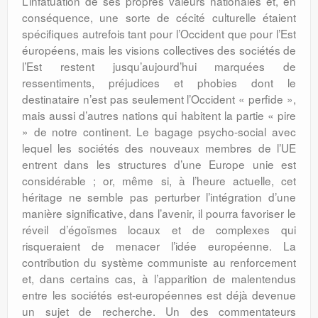
L’infatuation de ses propres valeurs nationales et, en
conséquence, une sorte de cécité culturelle étaient
spécifiques autrefois tant pour l’Occident que pour l’Est
éuro­péens, mais les visions collectives des so­ciétés de
l’Est restent jusqu’aujourd’hui mar­quées de
ressentiments, préjudices et phobies dont le
destinataire n’est pas seule­ment l’Occident « perfide »,
mais aussi d’autres nations qui habitent la partie « pire
» de notre continent. Le bagage psy­cho-social avec
lequel les sociétés des nou­veaux membres de l’UE
entrent dans les struc­tures d’une Europe unie est
considé­rable ; or, même si, à l’heure actuelle, cet
héritage ne semble pas perturber l’intégra­tion d’une
manière significative, dans l’ave­nir, il pourra favoriser le
réveil d’égoïsmes locaux et de complexes qui
risqueraient de menacer l’idée européenne. La
contribution du système communiste au renforcement
et, dans certains cas, à l’apparition de malen­tendus
entre les sociétés est-européennes est déjà devenue
un sujet de recherche. Un des commentateurs