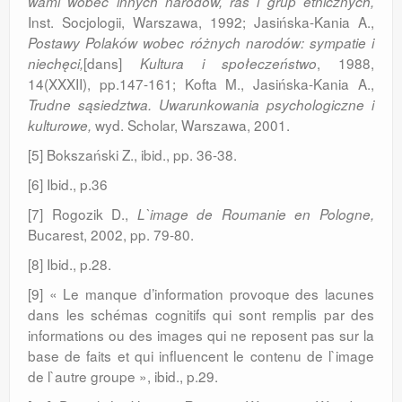
wami wobec innych narodów, ras i grup etnicznych,
Inst. Socjologii, War­szawa, 1992; Jasińska-Kania A.,
Postawy Polaków wobec różnych narodów: sympatie i
[dans]
, 1988,
niechęci,
Kultura i społeczeństwo
14(XXXII), pp.147-161; Kofta M., Jasińska-Kania A.,
Trudne sąsiedztwa. Uwa­runkowania psychologiczne i
wyd. Scholar, Warszawa, 2001.
kultu­rowe,
[5] Bokszański Z., ibid., pp. 36-38.
[6] Ibid., p.36
[7] Rogozik D.,
L`image de Roumanie en Po­logne,
Bucarest, 2002, pp. 79-80.
[8] Ibid., p.28.
[9] « Le manque d’information provoque des lacunes
dans les schémas cognitifs qui sont remplis par des
informations ou des images qui ne reposent pas sur la
base de faits et qui influencent le contenu de l`image
de l`autre groupe », ibid., p.29.