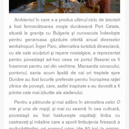
Ambientul în care s-a produs ultimul ciclu de istorisiri
a fost fermecătoarea moşie dunăreană Port Cetate,
situată la graniţa cu Bulgaria şi cunoscuta îndeobşte
pentru generoasa găzduire oferită anual diverselor
workshopuri. Înger Parc, alternativa turistică dinesciană,
cu ale sale sculpturi şi repere nostalgice, a reprezentat
pentru povestaşii ad-hoc ceea ce portul Bassrei va fi
însemnat pentru cei din vechime. Mansarda conacului,
pontonul, sania acum lipsită de cai ori treptele spre
Dunăre au fost locurile preferate pentru încropirea raţiei
zilnice de poveşti, care, astfel inspirate s-au dovedit a fi
printre cele mai izbutite ale atelierului.
Pentru a pătrunde şi mai adânc în atmosfera celor
O
, şi mai cu seamă în cea culinară,
mie
ş
i una de nop
ţ
i
povestaşii au fost haiduceşte ospătaţi: limba cu
castraveţi şi măsline care a sporit limbuţenia firească a
mult-cârtitorilor, ori somnul uriaş (de 60 kg) la proţap,