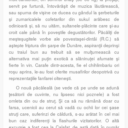
servit pe furtună, întovărăşit de muzica lăutărească,
sau spuma de vişine ce ducea cu gândul la şerbeturile
şi zumaricalele cofetarilor din sukul arăbesc de
odinioară şi, să nu uităm, sultanele-plăcinte care şi-au
croit cale până în poveştile degustătorilor. Păcăliţi de
meşteşugitele vorbe ale povestaşei-dintâi (R.C.) să
aştepte friptura din şarpe de Dunăre, aspiranţii deprinşi
cu traiul bun au trebuit să se mulţumească cu
alternativa mai puţin exotică a slăninuţei afumate şi
fierte în vin. Carafe dintr-acesta, fie el chihlimbariu ori
roşu aprins, le-au fost oferite musafirilor deopotrivă cu
reprezentaţiile fanfarei olteneşti.
O nouă păcăleală (se vede că pe unde se adună
ţesătorii de cuvinte, nu lipsesc nici poznele) a fost
omleta din ou de struţ. Şi ca să nu rămână doar cu
farsa, ucenicii au cerut să vadă cu ochii lor cei şase
struţi care, suferinzi de căldură, s-au arătat în cel mai
bun caz indiferenţi la flashurile vizitatorilor. O altă
excursie a fost cea la Calafat, de astă dată în număr