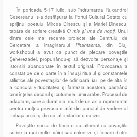
În perioada 5-17 iulie, sub îndrumarea Ruxandrei
Cesereanu, s-a desfăşurat la Portul Cultural Cetate cu
sprijinul poetului Mircea Dinescu şi a Mariei Dinescu,
tabăra de scriere creativă
Unul
O mie
ş
i una de nop
ţ
i.
dintre cele mai recente proiecte ale Centrului de
Cercetare a Imaginarului
, din Cluj,
Phantasma
workshopul a avut ca punct de plecare poveştile
Şeherezadei, propunându-şi să dezvolte personaje şi
istorisiri abandonate în textul original. Provocarea a
constat pe de o parte în a însuşi ritualul şi constantele
stilistice ale povestaşilor de odinioară, iar pe de alta în
a concura virtuozitatea şi fantezia acestora, păstrând
bineînţeles decorul şi cutumele lumii arabe. Procesul de
adaptare, care a durat mai mult de un an a reprezentat
pentru mulţi o provocare atât din punctul de vedere al
limbajului cât şi din cel al limitărilor creative.
Poveştile scrise de fiecare au alternat cu poveştile
scrise la mai multe mâini sau colective şi fiecare dintre