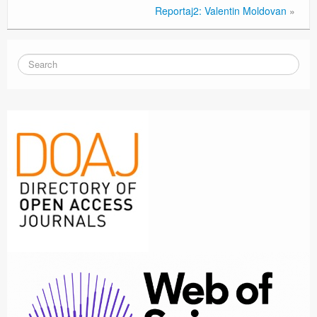
Reportaj2: Valentin Moldovan
»