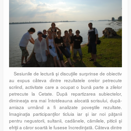
Sesiunile de lectură şi discuţiile surprinse de obiectiv
au expus câteva dintre rezultatele orelor petrecute
scriind, activitate care a ocupat o bună parte a zilelor
petrecute la Cetate. După repartizarea subiectelor,
dimineaţa era mai întotdeauna alocată scrisului, după-
amiaza urmând a fi analizate poveştile rezultate.
Imaginaţia participanţilor ticluia iar şi iar noi păţanii
pentru negustorii, sultanii, cadânele, cămilele, piticii şi
efriţii a căror soartă le fusese încredinţată. Câteva dintre