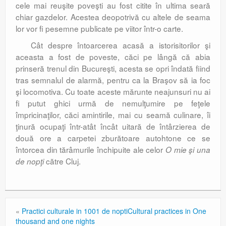
cele mai reuşite poveşti au fost citite în ultima seară
chiar gazdelor. Acestea deopotrivă cu altele de seama
lor vor fi pesemne publicate pe viitor într-o carte.
Cât despre întoarcerea acasă a istorisitorilor şi
aceasta a fost de poveste, căci pe lângă că abia
prinseră trenul din Bucureşti, acesta se opri îndată fiind
tras semnalul de alarmă, pentru ca la Braşov să ia foc
şi locomotiva. Cu toate aceste mărunte neajunsuri nu ai
fi putut ghici urmă de nemulţumire pe feţele
împricinaţilor, căci amintirile, mai cu seamă culinare, îi
ţinură ocupaţi într-atât încât uitară de întârzierea de
două ore a carpetei zburătoare autohtone ce se
întorcea din tărâmurile închipuite ale celor
O mie
ş
i una
către Cluj.
de nop
ţ
i
«
Practici culturale in 1001 de nopti
Cultural practices in One
thousand and one nights