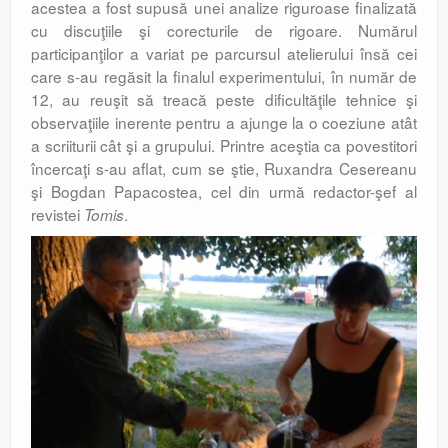
acestea a fost supusă unei analize riguroase finalizată
cu discuţiile şi corecturile de rigoare. Numărul
participanţilor a variat pe parcursul atelierului însă cei
care s-au regăsit la finalul experimentului, în număr de
12, au reuşit să treacă peste dificultăţile tehnice şi
observaţiile inerente pentru a ajunge la o coeziune atât
a scriiturii cât şi a grupului. Printre aceştia ca povestitori
încercaţi s-au aflat, cum se ştie, Ruxandra Cesereanu
şi Bogdan Papacostea, cel din urmă redactor-şef al
revistei
.
Tomis