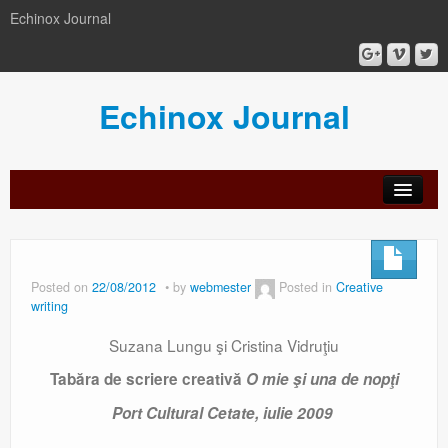
Echinox Journal
Echinox Journal
orial
Archive
Calls
Guidelines
Peer-
Ethics a
ard
for
for
review
Malpract
papers
authors
process
Posted on
22/08/2012
by
webmester
Posted in
Creative
writing
Suzana Lungu şi Cristina Vidruţiu
Tabăra de scriere creativă
O mie şi una de nopţi
Port Cultural Cetate, iulie 2009