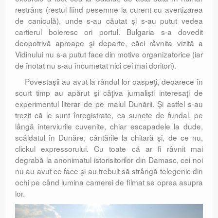
restrâns (restul fiind pesemne la curent cu avertizarea
de caniculă), unde s-au căutat şi s-au putut vedea
cartierul boieresc ori portul. Bulgaria s-a dovedit
deopotrivă aproape şi departe, căci râvnita vizită a
Vidinului nu s-a putut face din motive organizatorice (iar
de înotat nu s-au încumetat nici cei mai doritori).
Povestaşii au avut la rândul lor oaspeţi, deoarece în
scurt timp au apărut şi câţiva jurnalişti interesaţi de
experimentul literar de pe malul Dunării. Şi astfel s-au
trezit că le sunt înregistrate, ca sunete de fundal, pe
lângă interviurile cuvenite, chiar escapadele la dude,
scăldatul în Dunăre, cântările la chitară şi, de ce nu,
clickul expressorului. Cu toate că ar fi râvnit mai
degrabă la anonimatul istorisitorilor din Damasc, cei noi
nu au avut ce face şi au trebuit să strângă telegenic din
ochi pe când lumina camerei de filmat se oprea asupra
lor.