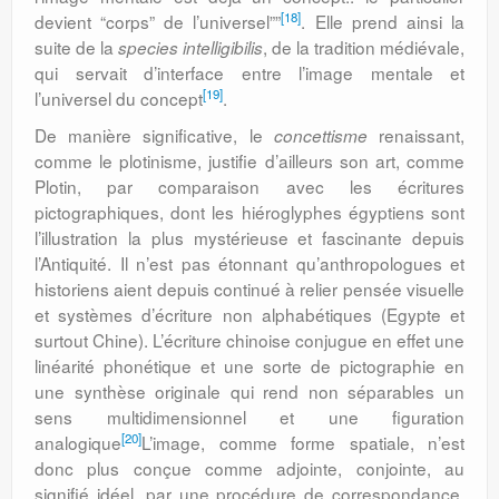
[18]
devient “corps” de l’universel””
. Elle prend ainsi la
suite de la
, de la tradition médiévale,
species intelligibilis
qui servait d’interface entre l’image mentale et
[19]
l’universel du concept
.
De manière significative, le
renaissant,
concettisme
comme le plotinisme, justifie d’ailleurs son art, comme
Plotin, par comparaison avec les écritures
pictographiques, dont les hiéroglyphes égyptiens sont
l’illustration la plus mystérieuse et fascinante depuis
l’Antiquité. Il n’est pas étonnant qu’anthropologues et
historiens aient depuis continué à relier pensée visuelle
et systèmes d’écriture non alphabétiques (Egypte et
surtout Chine). L’écriture chinoise conjugue en effet une
linéarité phonétique et une sorte de pictographie en
une synthèse originale qui rend non séparables un
sens multidimensionnel et une figuration
[20]
analogique
L’image, comme forme spatiale, n’est
donc plus conçue comme adjointe, conjointe, au
signifié idéel, par une procédure de correspondance,