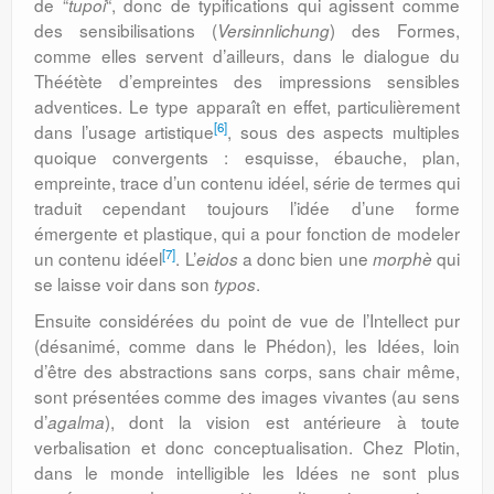
de “
“, donc de typifications qui agissent comme
tupoi
des sensibilisations (
) des Formes,
Versinnlichung
comme elles servent d’ailleurs, dans le dialogue du
Théétète d’empreintes des impressions sensibles
adventices. Le type apparaît en effet, particulièrement
[6]
dans l’usage artistique
, sous des aspects multiples
quoique convergents : esquisse, ébauche, plan,
empreinte, trace d’un contenu idéel, série de termes qui
traduit cependant toujours l’idée d’une forme
émergente et plastique, qui a pour fonction de modeler
[7]
un contenu idéel
. L’
a donc bien une
qui
eidos
morphè
se laisse voir dans son
.
typos
Ensuite considérées du point de vue de l’Intellect pur
(désanimé, comme dans le Phédon), les Idées, loin
d’être des abstractions sans corps, sans chair même,
sont présentées comme des images vivantes (au sens
d’
), dont la vision est antérieure à toute
agalma
verbalisation et donc conceptualisation. Chez Plotin,
dans le monde intelligible les Idées ne sont plus