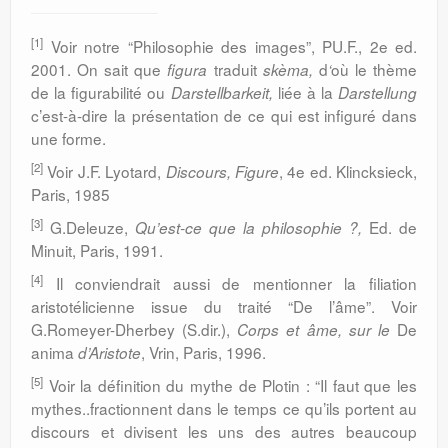
[1]
Voir notre “Philosophie des images”, PU.F., 2e ed.
2001. On sait que
traduit
d
où le thème
figura
skèma,
‘
de la figurabilité ou
liée à la
Darstellbarkeit,
Darstellung
c’est-à-dire la présentation de ce qui est infiguré dans
une forme.
[2]
Voir J.F. Lyotard,
, 4e ed. Klincksieck,
Discours, Figure
Paris, 1985
[3]
G.Deleuze,
Ed. de
Qu’est-ce que la philosophie ?,
Minuit, Paris, 1991.
[4]
Il conviendrait aussi de mentionner la filiation
aristotélicienne issue du traité “De l’âme”. Voir
G.Romeyer-Dherbey (S.dir.),
De
Corps et âme, sur le
anima
, Vrin, Paris, 1996.
d’Aristote
[5]
Voir la définition du mythe de Plotin : “Il faut que les
mythes..fractionnent dans le temps ce qu’ils portent au
discours et divisent les uns des autres beaucoup