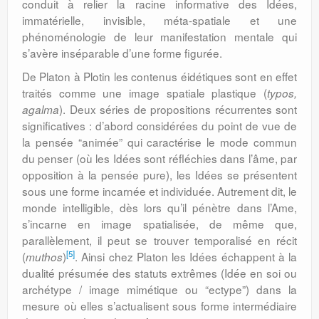
conduit à relier la racine informative des Idées,
immatérielle, invisible, méta-spatiale et une
phénoménologie de leur manifestation mentale qui
s’avère inséparable d’une forme figurée.
De Platon à Plotin les contenus éidétiques sont en effet
traités comme une image spatiale plastique (
typos,
). Deux séries de propositions récurrentes sont
agalma
significatives : d’abord considérées du point de vue de
la pensée “animée” qui caractérise le mode commun
du penser (où les Idées sont réfléchies dans l’âme, par
opposition à la pensée pure), les Idées se présentent
sous une forme incarnée et individuée. Autrement dit, le
monde intelligible, dès lors qu’il pénètre dans l’Ame,
s’incarne en image spatialisée, de même que,
parallèlement, il peut se trouver temporalisé en récit
[5]
(
)
. Ainsi chez Platon les Idées échappent à la
muthos
dualité présumée des statuts extrêmes (Idée en soi ou
archétype / image mimétique ou “ectype”) dans la
mesure où elles s’actualisent sous forme intermédiaire