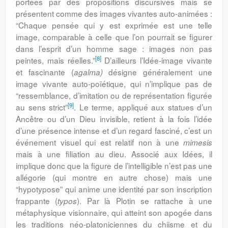
portées par des propositions discursives mais se
présentent comme des images vivantes auto-animées :
“Chaque pensée qui y est exprimée est une telle
image, comparable à celle que l’on pourrait se figurer
dans l’esprit d’un homme sage : images non pas
[8]
peintes, mais réelles.”
D’ailleurs l’Idée-image vivante
et fascinante (
désigne généralement une
agalma)
image vivante auto-poïétique, qui n’implique pas de
“ressemblance, d’imitation ou de représentation figurée
[9]
au sens strict”
. Le terme, appliqué aux statues d’un
Ancêtre ou d’un Dieu invisible, retient à la fois l’idée
d’une présence intense et d’un regard fasciné, c’est un
événement visuel qui est relatif non à une
mimesis
mais à une filiation au dieu. Associé aux Idées, il
implique donc que la figure de l’intelligible n’est pas une
allégorie (qui montre en autre chose) mais une
“hypotypose” qui anime une identité par son inscription
frappante (
). Par là Plotin se rattache à une
typos
métaphysique visionnaire, qui atteint son apogée dans
les traditions néo-platoniciennes du chiisme et du