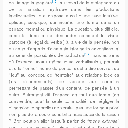
[15]
de l’image langagière
, au travail de la métaphore ou
de la narration mythique dans les productions
intellectuelles, elle dispose aussi d’une face intuitive,
optique, scopique, qui incarne une forme dans un
espace mental ou physique. La question, plus difficile,
consiste donc à se demander comment le visuel
participe (à l’égal du verbal) à la vie de la pensée, non
au sens d’apports d’éléments informatifs adventices, ni
[16]
au sens de possibilités de traduction
mais au sens
où l’espace, avant même toute verbalisation, pourrait
être la “forme” même du pensé, c’est-à-dire servirait de
“lieu” au concept, de “territoire” aux relations idéelles
(les raisonnements), de vecteur aux chemins
permettant de passer d’un contenu de pensée à un
autre. Autrement dit, l’espace en tant que forme (on
conviendra, pour la seule commodité, de négliger la
dimension temporelle) ne serait-il pas une forme a priori
non plus de la seule sensibilité mais aussi de la raison
? Bref peut-on aller jusqu’à parler de “
”
mens extensa
pour la “
“, faisant ainsi entrer l’extériorité
res cogitans