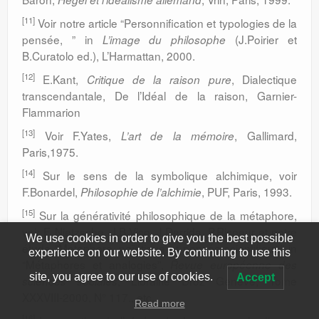
[11]
Voir notre article “Personnification et typologies de la
pensée, ” in
(J.Poirier et
L’image du philosophe
B.Curatolo ed.), L’Harmattan, 2000.
[12]
E.Kant,
, Dialectique
Critique de la raison pure
transcendantale, De l’Idéal de la raison, Garnier-
Flammarion
[13]
Voir F.Yates,
, Gallimard,
L’art de la mémoire
Paris,1975.
[14]
Sur le sens de la symbolique alchimique, voir
F.Bonardel,
, PUF, Paris, 1993.
Philosophie de l’alchimie
[15]
Sur la générativité philosophique de la métaphore,
voir F. Nietzsche, J.B.Vico, J.Derrida, P.Ricoeur et notre
We use cookies in order to give you the best possible
étude “Métaphore, poïétique et pensée scientifique” in
experience on our website. By continuing to use this
“Métaphores et analogies”,
Revue européenne des
site, you agree to our use of cookies.
Accept
, Librairie Droz Genève, Tome
sciences sociales
XXXVIII-2000, N° 117., etc.
Read more
[16]