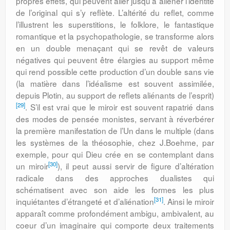
propres effets, qui peuvent aller jusqu’à aliéner l’identité
de l’original qui s’y reflète. L’altérité du reflet, comme
l’illustrent les superstitions, le folklore, le fantastique
romantique et la psychopathologie, se transforme alors
en un double menaçant qui se revêt de valeurs
négatives qui peuvent être élargies au support même
qui rend possible cette production d’un double sans vie
(la matière dans l’idéalisme est souvent assimilée,
depuis Plotin, au support de reflets aliénants de l’esprit)
[29]
. S’il est vrai que le miroir est souvent rapatrié dans
des modes de pensée monistes, servant à réverbérer
la première manifestation de l’Un dans le multiple (dans
les systèmes de la théosophie, chez J.Boehme, par
exemple, pour qui Dieu crée en se contemplant dans
[30]
un miroir
), il peut aussi servir de figure d’altération
radicale dans des approches dualistes qui
schématisent avec son aide les formes les plus
[31]
inquiétantes d’étrangeté et d’aliénation
. Ainsi le miroir
apparaît comme profondément ambigu, ambivalent, au
coeur d’un imaginaire qui comporte deux traitements