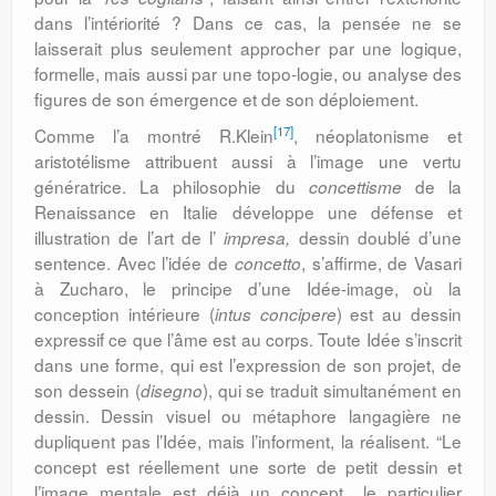
dans l’intériorité ? Dans ce cas, la pensée ne se
laisserait plus seulement approcher par une logique,
formelle, mais aussi par une topo-logie, ou analyse des
figures de son émergence et de son déploiement.
[17]
Comme l’a montré R.Klein
, néoplatonisme et
aristotélisme attribuent aussi à l’image une vertu
génératrice. La philosophie du
de la
concettisme
Renaissance en Italie développe une défense et
illustration de l’art de l’
dessin doublé d’une
impresa,
sentence. Avec l’idée de
, s’affirme, de Vasari
concetto
à Zucharo, le principe d’une Idée-image, où la
conception intérieure (
) est au dessin
intus concipere
expressif ce que l’âme est au corps. Toute Idée s’inscrit
dans une forme, qui est l’expression de son projet, de
son dessein (
), qui se traduit simultanément en
disegno
dessin. Dessin visuel ou métaphore langagière ne
dupliquent pas l’Idée, mais l’informent, la réalisent. “Le
concept est réellement une sorte de petit dessin et
l’image mentale est déjà un concept.. le particulier