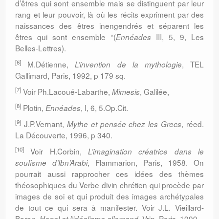
d’êtres qui sont ensemble mais se distinguent par leur
rang et leur pouvoir, là où les récits expriment par des
naissances des êtres inengendrés et séparent les
êtres qui sont ensemble “(
III, 5, 9, Les
Ennéades
Belles-Lettres).
[6]
M.Détienne,
, TEL
L’invention de la mythologie
Gallimard, Paris, 1992, p 179 sq.
[7]
Voir Ph.Lacoué-Labarthe,
, Galilée,
Mimesis
[8]
Plotin,
, I, 6, 5.Op.Cit.
Ennéades
[9]
J.P.Vernant,
, réed.
Mythe et pensée chez les Grecs
La Découverte, 1996, p 340.
[10]
Voir H.Corbin,
L’imagination créatrice dans le
, Flammarion, Paris, 1958. On
soufisme d’Ibn’Arabi
pourrait aussi rapprocher ces idées des thèmes
théosophiques du Verbe divin chrétien qui procède par
images de soi et qui produit des images archétypales
de tout ce qui sera à manifester. Voir J.L. Vieillard-
Baron,
, Vrin, Paris, 1999.
Hegel et l’idéalisme allemand