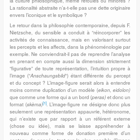
la culture philosophique, même refoulés ou minorés ?
La rationalité abstraite n’a-t-elle pas une dette originaire
envers l’iconique et le symbolique ?
Le retour dans la philosophie contemporaine, depuis F.
Nietzsche, du sensible a conduit à “réincorporer” les
activités de connaissance, mais en valorisant surtout
les percepts et les affects, dans la phénoménologie par
exemple. Ne conviendrait-il pas de reprendre l’analyse
en prenant en compte aussi la dimension strictement
“figurative” de toute représentation, l’intuition propre à
l’image (“
“) étant différente du percept
Anschaungsbild
et du concept ? L’image-figure serait alors à entendre
moins comme duplication d’un modèle (
eikon, eidolon)
que comme une forme qui a un bord (
et donc un
peras)
[1]
format (
L’image-figure ne désigne donc plus
skèma)
.
seulement une représentation appauvrie, hétéronome,
qui n’existe que par rapport à un référent externe
(chose ou idée), mais se laisse appréhender à
nouveau comme forme de donation première d’un