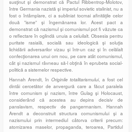
susţinut şi demonstrat că Pactul Ribbentrop-Molotov,
între Germania nazistă şi imperiul sovietic stalinist, nu a
fost o întâmplare, ci a subliniat tocmai afinităţile celor
două ”isme” şi îngemănarea lor. Acest pact a
demonstrat că nazismul şi comunismul pot fi văzute ca
o reflectare în oglindă unuia a celuilalt. Obsesia pentru
puritate rasială, socială sau ideologică şi soluţia
lichidării adversarilor vizau şi într-un caz şi în celălalt
confecţionarea unui om nou, pe care atât comunismul,
cât şi nazismul râvneau să-l obţină în eprubeta social-
politică a sistemelor respective.
Hannah Arendt, în
, a fost cel
Originile totalitarismului
dintâi cercetător de anvergură care a făcut paralela
între comunism şi nazism, între Gulag şi Holocaust,
considerând că acestea au depins decisiv de
panslavism, respectiv de pangermanism. Hannah
Arendt a deconstruit structura comunismului şi a
nazismului prin intermediul câtorva criterii precum:
atomizarea maselor, propaganda, teroarea, Partidul