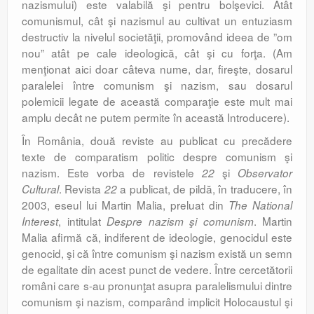
nazismului) este valabilă şi pentru bolşevici. Atât
comunismul, cât şi nazismul au cultivat un entuziasm
destructiv la nivelul societăţii, promovând ideea de ”om
nou” atât pe cale ideologică, cât şi cu forţa. (Am
menţionat aici doar câteva nume, dar, fireşte, dosarul
paralelei între comunism şi nazism, sau dosarul
polemicii legate de această comparaţie este mult mai
amplu decât ne putem permite în această Introducere).
În România, două reviste au publicat cu precădere
texte de comparatism politic despre comunism şi
nazism. Este vorba de revistele
şi
22
Observator
. Revista
a publicat, de pildă, în traducere, în
Cultural
22
2003, eseul lui Martin Malia, preluat din
The National
, intitulat
. Martin
Interest
Despre nazism şi comunism
Malia afirmă că, indiferent de ideologie, genocidul este
genocid, şi că între comunism şi nazism există un semn
de egalitate din acest punct de vedere. Între cercetătorii
români care s-au pronunţat asupra paralelismului dintre
comunism şi nazism, comparând implicit Holocaustul şi