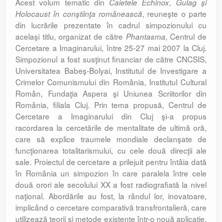
Acest volum tematic din
,
Caietele Echinox
Gulag şi
, reuneşte o parte
Holocaust în conştiinţa românească
din lucrările prezentate în cadrul simpozionului cu
acelaşi titlu, organizat de către
, Centrul de
Phantasma
Cercetare a Imaginarului, între 25-27 mai 2007 la Cluj.
Simpozionul a fost susţinut financiar de către CNCSIS,
Universitatea Babeş-Bolyai, Institutul de Investigare a
Crimelor Comunismului din România, Institutul Cultural
Român, Fundaţia Aspera şi Uniunea Scriitorilor din
România, filiala Cluj. Prin tema propusă, Centrul de
Cercetare a Imaginarului din Cluj şi-a propus
racordarea la cercetările de mentalitate de ultimă oră,
care să explice traumele mondiale declanşate de
funcţionarea totalitarismului, cu cele două direcţii ale
sale. Proiectul de cercetare a prilejuit pentru întâia dată
în România un simpozion în care paralela între cele
două orori ale secolului XX a fost radiografiată la nivel
naţional. Abordările au fost, la rândul lor, inovatoare,
implicând o cercetare comparativă transfrontalieră, care
utilizează teorii şi metode existente într-o nouă aplicaţie.