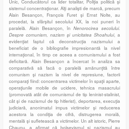
Unic, Conducătorul ca lider totalitar, Poliţia politică şi
sistemul concentraţionar. Alţi analişti de marcă, precum
Alain Besançon, François Furet şi Ernst Nolte, au
procedat, la sfârşitul secolului XX, la noi puneri în
paralelă. Alain Besançon, în
Nenorocirea secolului.
, a
Despre comunism, nazism şi unicitatea Shoahului
evidenţiat faptul că deconstrucţia nazismului a
beneficiat de o bibliografie impresionantă la nivel
internaţional, în timp ce aceea a comunismului a fost
deficitară. Alain Besançon a încercat în analiza sa
comparativă să facă o paralelă amănunţită între
comunism şi nazism la nivel de represiune, factorii
comparaţi fiind: concentrarea victimelor în spaţii aparte,
operaţiunile mobile de ucidere, tehnica masacrului
(promovată atât de comunismul de tip leninist-stalinist,
cât şi de nazismul de tip hitlerist), deportarea, execuţia
judiciară, anonimatul impus victimelor şi reducerea
acestora la condiţia de cifră, distrugerea morală,
mentală şi sufletească a victimelor. Un alt istoric, Pierre
Chaunu, a afirmat că bolşevismul şi nazismul au