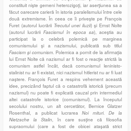
constituit nişte gemeni heterozigoţi, iar aserţiunea sa a
făcut oarecare carieră în istoria paralelismului între cele
două extremisme. În ceea ce îi priveşte pe François
Furet (autorul lucrării
) şi Ernst Nolte
Trecutul unei iluzii
(autorul lucrării
), aceştia au
Fascismul în epoca sa
participat la o celebră polemică pe marginea
comunismului şi a nazismului, publicată sub titlul
. Polemica a pornit de la afirmaţia
Fascism şi comunism
lui Ernst Nolte că nazismul ar fi fost o reacţie strictă la
comunism astfel încât, dacă comunismul leninisto-
stalinist nu ar fi existat, nici nazismul hitlerist nu ar fi luat
naştere. François Furet a respins vehement această
idee, precizând faptul că o catastrofă istorică (precum
nazismul) nu poate fi explicată cauzal prin intermediul
altei catastrofe istorice (comunismul). La începutul
secolului nostru, un alt cercetător, Bernice Glatzer
Rosenthal, a publicat lucrarea
Noi mituri. De la
, în care susţine că filosofia
Nietzsche la Stalin
supraomului (care a fost de obicei ataşată strict