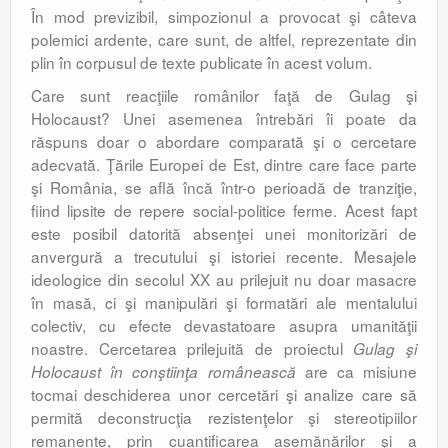
În mod previzibil, simpozionul a provocat şi câteva
polemici ardente, care sunt, de altfel, reprezentate din
plin în corpusul de texte publicate în acest volum.
Care sunt reacţiile românilor faţă de Gulag şi
Holocaust? Unei asemenea întrebări îi poate da
răspuns doar o abordare comparată şi o cercetare
adecvată. Ţările Europei de Est, dintre care face parte
şi România, se află încă într-o perioadă de tranziţie,
fiind lipsite de repere social-politice ferme. Acest fapt
este posibil datorită absenţei unei monitorizări de
anvergură a trecutului şi istoriei recente. Mesajele
ideologice din secolul XX au prilejuit nu doar masacre
în masă, ci şi manipulări şi formatări ale mentalului
colectiv, cu efecte devastatoare asupra umanităţii
noastre. Cercetarea prilejuită de proiectul
Gulag şi
are ca misiune
Holocaust în conştiinţa românească
tocmai deschiderea unor cercetări şi analize care să
permită deconstrucţia rezistenţelor şi stereotipiilor
remanente, prin cuantificarea asemănărilor şi a