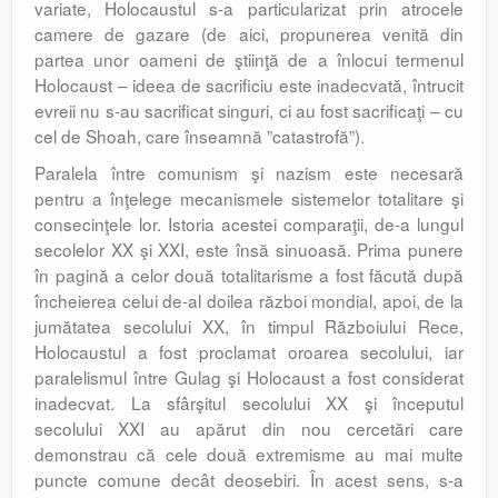
variate, Holocaustul s-a particularizat prin atrocele
camere de gazare (de aici, propunerea venită din
partea unor oameni de ştiinţă de a înlocui termenul
Holocaust – ideea de sacrificiu este inadecvată, întrucit
evreii nu s-au sacrificat singuri, ci au fost sacrificaţi – cu
cel de Shoah, care înseamnă ”catastrofă”).
Paralela între comunism şi nazism este necesară
pentru a înţelege mecanismele sistemelor totalitare şi
consecinţele lor. Istoria acestei comparaţii, de-a lungul
secolelor XX şi XXI, este însă sinuoasă. Prima punere
în pagină a celor două totalitarisme a fost făcută după
încheierea celui de-al doilea război mondial, apoi, de la
jumătatea secolului XX, în timpul Războiului Rece,
Holocaustul a fost proclamat oroarea secolului, iar
paralelismul între Gulag şi Holocaust a fost considerat
inadecvat. La sfârşitul secolului XX şi începutul
secolului XXI au apărut din nou cercetări care
demonstrau că cele două extremisme au mai multe
puncte comune decât deosebiri. În acest sens, s-a