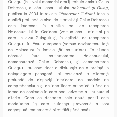
Gulagul (la nivelul memoriei ororii) trebuie amintit Caius
Dobrescu, al cărui eseu intitulat
,
Holocaust şi Gulag
publicat în 2004 în revista
, face o
Observator Cultural
analiză profundă la nivel de mentalităţi. Caius Dobrescu
este interesat, în analiza sa, de receptarea
Holocaustului în Occident (versus ecoul minimal pe
care l-a avut Gulagul) şi, în oglindă, de receptarea
Gulagului în Estul european (versus dezinteresul faţă
de Holocaust în fostele ţări comuniste). Tensiunea
născută între comemorarea Holocaustului,
demonstrează Caius Dobrescu, şi comemorarea
Gulagului nu este doar o disfuncţie de suprafaţă, o
neînţelegere pasageră, ci revelează o diferenţă
profundă de dispoziţii interioare, de modele de
comprehensiune şi de identificare empatică ţinând de
forme de societate în care secularizarea a luat cursuri
diferite. Ceea ce desparte cele două poziţii este
modalitatea în care suferinţa provocată a fost
concepută, rememorată şi retrăită până astăzi.