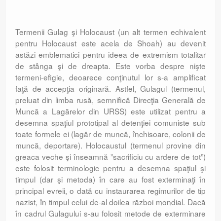
Termenii Gulag şi Holocaust (un alt termen echivalent
pentru Holocaust este acela de Shoah) au devenit
astăzi emblematici pentru ideea de extremism totalitar
de stânga şi de dreapta. Este vorba despre nişte
termeni-efigie, deoarece conţinutul lor s-a amplificat
faţă de accepţia originară. Astfel, Gulagul (termenul,
preluat din limba rusă, semnifică Direcţia Generală de
Muncă a Lagărelor din URSS) este utilizat pentru a
desemna spaţiul prototipal al detenţiei comuniste sub
toate formele ei (lagăr de muncă, închisoare, colonii de
muncă, deportare). Holocaustul (termenul provine din
greaca veche şi înseamnă ”sacrificiu cu ardere de tot”)
este folosit terminologic pentru a desemna spaţiul şi
timpul (dar şi metoda) în care au fost exterminaţi în
principal evreii, o dată cu instaurarea regimurilor de tip
nazist, în timpul celui de-al doilea război mondial. Dacă
în cadrul Gulagului s-au folosit metode de exterminare