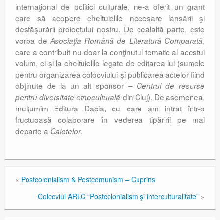
internaţional de politici culturale, ne-a oferit un grant
care să acopere cheltuielile necesare lansării şi
desfăşurării proiectului nostru. De cealaltă parte, este
vorba de
,
Asociaţia Română de Literatură Comparată
care a contribuit nu doar la conţinutul tematic al acestui
volum, ci şi la cheltuielile legate de editarea lui (sumele
pentru organizarea colocviului şi publicarea actelor fiind
obţinute de la un alt sponsor –
Centrul de resurse
din Cluj). De asemenea,
pentru diversitate etnoculturală
mulţumim Editura Dacia, cu care am intrat într-o
fructuoasă colaborare în vederea tipăririi pe mai
departe a
.
Caietelor
«
Postcolonialism & Postcomunism – Cuprins
Colcoviul ARLC “Postcolonialism şi interculturalitate”
»