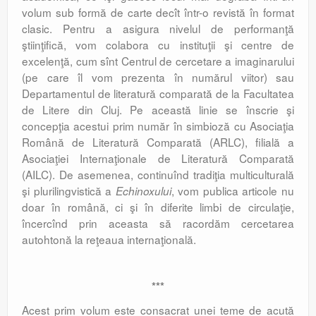
volum sub formă de carte decît într-o revistă în format
clasic. Pentru a asigura nivelul de performanţă
ştiinţifică, vom colabora cu instituţii şi centre de
excelenţă, cum sînt Centrul de cercetare a imaginarului
(pe care îl vom prezenta în numărul viitor) sau
Departamentul de literatură comparată de la Facultatea
de Litere din Cluj. Pe această linie se înscrie şi
concepţia acestui prim număr în simbioză cu Asociaţia
Română de Literatură Comparată (ARLC), filială a
Asociaţiei Internaţionale de Literatură Comparată
(AILC). De asemenea, continuînd tradiţia multiculturală
şi plurilingvistică a
, vom publica articole nu
Echinoxului
doar în română, ci şi în diferite limbi de circulaţie,
încercînd prin aceasta să racordăm cercetarea
autohtonă la reţeaua internaţională.
***
Acest prim volum este consacrat unei teme de acută