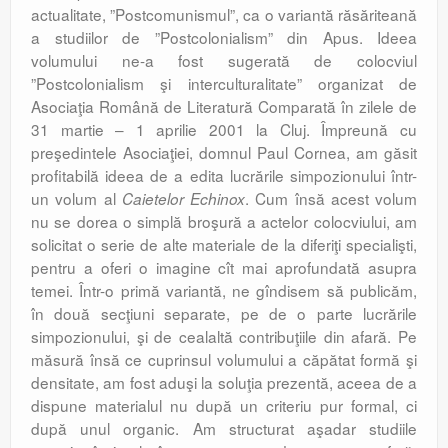
actualitate, ”Postcomunismul”, ca o variantă răsăriteană
a studiilor de ”Postcolonialism” din Apus. Ideea
volumului ne-a fost sugerată de colocviul
”Postcolonialism şi interculturalitate” organizat de
Asociaţia Română de Literatură Comparată în zilele de
31 martie – 1 aprilie 2001 la Cluj. Împreună cu
preşedintele Asociaţiei, domnul Paul Cornea, am găsit
profitabilă ideea de a edita lucrările simpozionului într-
un volum al
. Cum însă acest volum
Caietelor Echinox
nu se dorea o simplă broşură a actelor colocviului, am
solicitat o serie de alte materiale de la diferiţi specialişti,
pentru a oferi o imagine cît mai aprofundată asupra
temei. Într-o primă variantă, ne gîndisem să publicăm,
în două secţiuni separate, pe de o parte lucrările
simpozionului, şi de cealaltă contribuţiile din afară. Pe
măsură însă ce cuprinsul volumului a căpătat formă şi
densitate, am fost aduşi la soluţia prezentă, aceea de a
dispune materialul nu după un criteriu pur formal, ci
după unul organic. Am structurat aşadar studiile