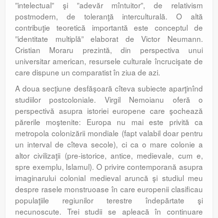
”intelectual” şi ”adevăr mîntuitor”, de relativism
postmodern, de toleranţă interculturală. O altă
contribuţie teoretică importantă este conceptul de
”identitate multiplă” elaborat de Victor Neumann.
Cristian Moraru prezintă, din perspectiva unui
universitar american, resursele culturale încrucişate de
care dispune un comparatist în ziua de azi.
A doua secţiune desfăşoară cîteva subiecte aparţinînd
studiilor postcoloniale. Virgil Nemoianu oferă o
perspectivă asupra istoriei europene care şochează
părerile moştenite: Europa nu mai este privită ca
metropola colonizării mondiale (fapt valabil doar pentru
un interval de cîteva secole), ci ca o mare colonie a
altor civilizaţii (pre-istorice, antice, medievale, cum e,
spre exemplu, Islamul). O privire contemporană asupra
imaginarului colonial medieval aruncă şi studiul meu
despre rasele monstruoase în care europenii clasificau
populaţiile regiunilor terestre îndepărtate şi
necunoscute. Trei studii se apleacă în continuare