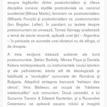
asupra legăturilor dintre postcolonialism şi cîteva
discipline conexe: studiile postcoloniale
canonul
vs.
occidental (Mircea Martin), feminism
postcolonialism
vs.
(Mihaela Frunză) şi postcolonialism
postcomunism
vs.
(Ion Bogdan Lefter). În pandant cu textele despre
postcomunism ce urmează, Tomas Varnagy analizează
o temă de istorie recentă, aplicată unei ţări – Argentina
­– în perioada ce succede unei dictaturi nu de stînga, ci
de dreapta.
A treia secţiune tratează subiecte ale lumii
postcomuniste. Ştefan Borbély, Mircea Popa şi Daniela
Koleva reinterpretează, cu instrumentele noului istorism
şi ale psihoistoriei, istoria atît de ideologizată şi
falsificată a ”revoluţiilor” comuniste din România şi
Bulgaria. Adaptînd sintagma franceză ”trahison des
clercs”, Irina Bădescu se ocupă de ”trădarea
intelectualilor” sub comunism. Două cercetări, a lui
Suzanne Travers & Edward Kanterian, şi a Ruxandrei
Cesereanu se apleacă asupra rolului şi imaginii