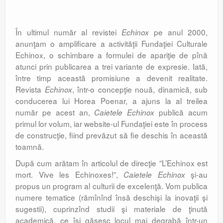
În ultimul număr al revistei
pe anul 2000,
Echinox
anunţam o amplificare a activităţii Fundaţiei Culturale
Echinox, o schimbare a formulei de apariţie de pînă
atunci prin publicarea a trei variante de expresie. Iată,
între timp această promisiune a devenit realitate.
Revista
, într-o concepţie nouă, dinamică, sub
Echinox
conducerea lui Horea Poenar, a ajuns la al treilea
număr pe acest an,
publică acum
Caietele Echinox
primul lor volum, iar website-ul Fundaţiei este în process
de construcţie, fiind prevăzut să fie deschis în această
toamnă.
După cum arătam în articolul de direcţie ”L’Echinox est
mort. Vive les Echinoxes!”,
şi-au
Caietele Echinox
propus un program al culturii de excelenţă. Vom publica
numere tematice (rămînînd însă deschişi la inovaţii şi
sugestii), cuprinzînd studii şi materiale de ţinută
academică, ce îşi găsesc locul mai degrabă într-un