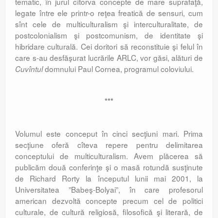
tematic, în jurul cîtorva concepte de mare suprafaţă,
legate între ele printr-o reţea freatică de sensuri, cum
sînt cele de multiculturalism şi interculturalitate, de
postcolonialism şi postcomunism, de identitate şi
hibridare culturală. Cei doritori să reconstituie şi felul în
care s-au desfăşurat lucrările ARLC, vor găsi, alături de
domnului Paul Cornea, programul coloviului.
Cuvîntul
***
Volumul este conceput în cinci secţiuni mari. Prima
secţiune oferă cîteva repere pentru delimitarea
conceptului de multiculturalism. Avem plăcerea să
publicăm două conferinţe şi o masă rotundă susţinute
de Richard Rorty la începutul lunii mai 2001, la
Universitatea ”Babeş-Bolyai”, în care profesorul
american dezvoltă concepte precum cel de politici
culturale, de cultură religiosă, filosofică şi literară, de