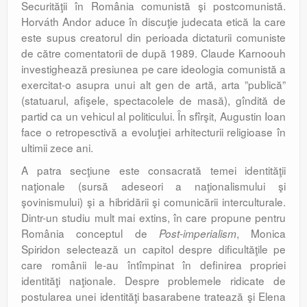
Securităţii în România comunistă şi postcomunistă.
Horváth Andor aduce în discuţie judecata etică la care
este supus creatorul din perioada dictaturii comuniste
de către comentatorii de după 1989. Claude Karnoouh
investighează presiunea pe care ideologia comunistă a
exercitat-o asupra unui alt gen de artă, arta ”publică”
(statuarul, afişele, spectacolele de masă), gîndită de
partid ca un vehicul al politicului. În sfîrşit, Augustin Ioan
face o retropesctivă a evoluţiei arhitecturii religioase în
ultimii zece ani.
A patra secţiune este consacrată temei identităţii
naţionale (sursă adeseori a naţionalismului şi
şovinismului) şi a hibridării şi comunicării interculturale.
Dintr-un studiu mult mai extins, în care propune pentru
România conceptul de
, Monica
Post-imperialism
Spiridon selectează un capitol despre dificultăţile pe
care românii le-au întîmpinat în definirea propriei
identităţi naţionale. Despre problemele ridicate de
postularea unei identităţi basarabene tratează şi Elena