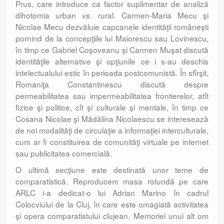
Prus, care introduce ca factor suplimentar de analiză
dihotomia urban
. rural. Carmen-Maria Mecu şi
vs
Nicolae Mecu dezvăluie capcanele identităţii româneşti
pornind de la concepţiile lui Maiorescu sau Lovinescu,
în timp ce Gabriel Coşoveanu şi Carmen Muşat discută
identităţile alternative şi opţiunile ce i s-au deschis
intelectualului estic în perioada postcomunistă. În sfîrşit,
Romaniţa Constantinescu discută despre
permeabilitatea sau impermeabilitatea frontierelor, atît
fizice şi politice, cît şi culturale şi mentale, în timp ce
Cosana Nicolae şi Mădălina Nicolaescu se interesează
de noi modalităţi de circulaţie a informaţiei interculturale,
cum ar fi constituirea de comunităţi virtuale pe internet
sau publicitatea comercială.
O ultimă secţiune este destinată unor teme de
comparatistică. Reproducem masa rotundă pe care
ARLC i-a dedicat-o lui Adrian Marino în cadrul
Colocviului de la Cluj, în care este omagiată activitatea
şi opera comparatistului clujean. Memoriei unui alt om