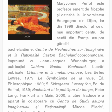
Maryvonne Perrot este
profesor emerit de filozofie
şi estetică la Universitatea
Bourgogne din Dijon, iar
din 1999 director al celui
mai important centru de
studii din Franţa asupra
gândirii
bachelardiene,
Centre de Recherches sur l’Imaginaire
,coordonatoare,
et la Rationalité Gaston Bachelard
împreună cu Jean-Jacques Wunenburger, a
publicaţiei
Lucrări
Cahiers Gaston Bachelard.
publicate:
, Les Belles
L’Homme et la métamorphose
Lettres, 1979;
, Ed.
Le Symbolisme de la roue
Philosophique, 1980;
, Ed. du
S. Kirkegaard. L’exception
Beffroi, 1989;
, Peter
Bachelard et la poétique du temps
Lang, Frankfurt am Main, 2000, a cărei traducere a
apărut în colaborare cu
Centru de Studii asupra
“Mircea Eliade”,
Imaginarului
şi Raţionalitaţii