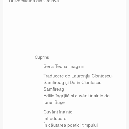
Universitatea din Craiova.
Cuprins
Seria Teoria imaginii
Traducere de Laurenţiu Ciontescu-
Samfireag şi Dorin Ciontescu-
Samfireag
Editie îngrijită şi cuvânt înainte de
Ionel Buşe
Cuvânt înainte
Introducere
În căutarea poeticii timpului