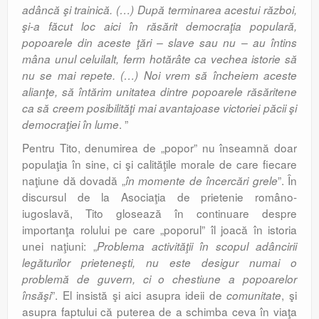
adâncă şi trainică. (…) După terminarea acestui război,
şi-a făcut loc aici în răsărit democraţia populară,
popoarele din aceste ţări – slave sau nu – au întins
mâna unul celuilalt, ferm hotărâte ca vechea istorie să
nu se mai repete. (…) Noi vrem să încheiem aceste
alianţe, să întărim unitatea dintre popoarele răsăritene
ca să creem posibilităţi mai avantajoase victoriei păcii şi
. ”
democraţiei în lume
Pentru Tito, denumirea de „popor” nu înseamnă doar
populaţia în sine, ci şi calităţile morale de care fiecare
naţiune dă dovadă „
”. În
în momente de încercări grele
discursul de la Asociaţia de prietenie româno-
iugoslavă, Tito glosează în continuare despre
importanţa rolului pe care „poporul” îl joacă în istoria
unei naţiuni: „
Problema activităţii în scopul adâncirii
legăturilor prieteneşti, nu este desigur numai o
problemă de guvern, ci o chestiune a popoarelor
”. El insistă şi aici asupra ideii de
, şi
însăşi
comunitate
asupra faptului că puterea de a schimba ceva în viaţa