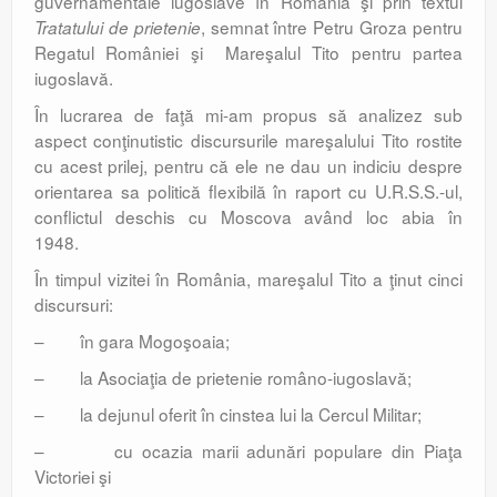
guvernamentale iugoslave în România şi prin textul
, semnat între Petru Groza pentru
Tratatului de prietenie
Regatul României şi Mareşalul Tito pentru partea
iugoslavă.
În lucrarea de faţă mi-am propus să analizez sub
aspect conţinutistic discursurile mareşalului Tito rostite
cu acest prilej, pentru că ele ne dau un indiciu despre
orientarea sa politică flexibilă în raport cu U.R.S.S.-ul,
conflictul deschis cu Moscova având loc abia în
1948.
În timpul vizitei în România, mareşalul Tito a ţinut cinci
discursuri:
– în gara Mogoşoaia;
– la Asociaţia de prietenie româno-iugoslavă;
– la dejunul oferit în cinstea lui la Cercul Militar;
– cu ocazia marii adunări populare din Piaţa
Victoriei şi