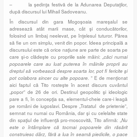
– la şedinţa festivă de la Adunarea Deputaţilor,
după discursul lui Mihail Sadoveanu.
În discursul din gara Mogoşoaia mareşalul se
adresează atât marii mase, cât şi conducătorilor,
folosind un limbaj neelevat, pe înţelesul tuturor. Părea
să fie un om simplu, venit din popor. Ideea principală a
discursului este că orice naţiune are parte de soarta pe
care şi-o clădeşte cu propriile sale mâini: „
căci numai
popoarele care au luat puterea în mâinile proprii au
dreptul să vorbească despre soarta lor, pot fi fericite şi
” E de menţionat
pot colabora sincer cu alte popoare.
aici faptul că Tito rosteşte în acest discurs cuvântul
„popor” de 26 de ori. Destinul geopolitic şi ideologic
pare a fi, în concepţia sa, elementul-cheie care-i leagă
pe români de iugoslavi. Despre „Tratatul de prietenie”,
semnat nu numai cu România, dar şi cu celelalte state
din spaţiul de influenţă pro-moscovită, Tito afirmă: „
Nu
este o întâmplare că tocmai popoarele din răsărit
construiesc dârz, fără a lua în seamă piedicile, o pace