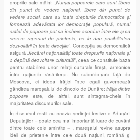
propriile sale mâini: „
Numai popoarele care sunt libere
din punct de vedere naţional, libere din punct de
vedere social, care au toate drepturile democratice şi
formează adevărata lor democraţie populară, numai
astfel de popoare pot să încheie acorduri între ele şi să
creeze raporturi de prietenie, ce le dau posibilitatea
”. Concepţia sa democratică
dezvoltării în toate direcţiile
asigură „
fiecărei naţionalităţi toate drepturile naţionale şi
”, ceea ce constituie baza
o deplină dezvoltare culturală
pentru stabilirea unor relaţii culturale fireşti, armonice
între naţiunile răsăritene. Nu subordonare faţă de
Moscova, ci ideea frăţiei între egali guvernează
gândirea mareşalului de dincolo de Dunăre:
frăţia dintre
este, de altfel, sunt sintagma-cheie în
popoare
majoritatea discursurilor sale.
În discursul rostit cu ocazia şedinţei festive a Adunării
Deputaţilor – poate cea mai importantă luare de cuvânt
dintre toate cele amintite – , mareşalul revine asupra
ideii de prietenie între cele două naţiuni, română şi