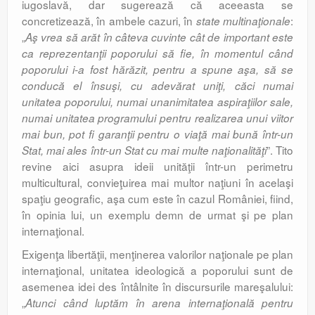
iugoslavă, dar sugerează că aceeasta se
concretizează, în ambele cazuri, în
:
state multinaţionale
„
Aş vrea să arăt în câteva cuvinte cât de important este
ca reprezentanţii poporului să fie, în momentul când
poporului i-a fost hărăzit, pentru a spune aşa, să se
conducă el însuşi, cu adevărat uniţi, căci numai
unitatea poporului, numai unanimitatea aspiraţiilor sale,
numai unitatea programului pentru realizarea unui viitor
mai bun, pot fi garanţii pentru o viaţă mai bună într-un
”. Tito
Stat, mai ales într-un Stat cu mai multe naţionalităţi
revine aici asupra ideii unităţii într-un perimetru
multicultural, convieţuirea mai multor naţiuni în acelaşi
spaţiu geografic, aşa cum este în cazul României, fiind,
în opinia lui, un exemplu demn de urmat şi pe plan
internaţional.
Exigenţa libertăţii, menţinerea valorilor naţionale pe plan
internaţional, unitatea ideologică a poporului sunt de
asemenea idei des întâlnite în discursurile mareşalului:
„
Atunci când luptăm în arena internaţională pentru