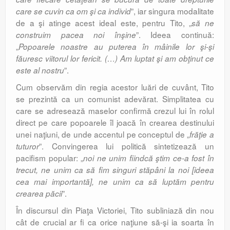
”, iar singura modalitate
care se cuvin ca om şi ca individ
de a şi atinge acest ideal este, pentru Tito, „
să ne
”. Ideea continuă:
construim pacea noi înşine
„
Popoarele noastre au puterea în mâinile lor şi-şi
făuresc viitorul lor fericit. (…) Am luptat şi am obţinut ce
”.
este al nostru
Cum observăm din regia acestor luări de cuvânt, Tito
se prezintă ca un comunist adevărat. Simplitatea cu
care se adresează maselor confirmă crezul lui în rolul
direct pe care popoarele îl joacă în crearea destinului
unei naţiuni, de unde accentul pe conceptul de „
frăţie a
”. Convingerea lui politică sintetizează un
tuturor
pacifism popular: „
noi ne unim fiindcă ştim ce-a fost în
trecut, ne unim ca să fim singuri stăpâni la noi [ideea
cea mai importantă], ne unim ca să luptăm pentru
”.
crearea păcii
În discursul din Piaţa Victoriei, Tito subliniază din nou
cât de crucial ar fi ca orice naţiune să-şi ia soarta în