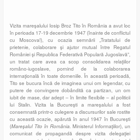
Vizita mareşalului Iosip Broz Tito în România a avut loc
în perioada 17-19 decembrie 1947 (înainte de conflictul
cu Moscova!), cu ocazia semnării „Tratatului de
prietenie, colaborare şi ajutor mutual între Regatul
României şi Republica Federativă Populară Jugoslavă”,
un tratat care avea ca scop consolidarea relaţiilor
româno-iugoslave, pornind de la colaborarea
internaţională în toate domeniile. În această perioadă,
Tito se bucura încă de imaginea unui om legendar, cu
putere de convingere dobândită ca partizan, un om
iubit de mase, dar adept – în limite flexibile – al politicii
lui Stalin. Vizita la Bucureşti a mareşalului a fost
consemnată printr-o culegere a discursurilor sale rostite
cu această ocazie, apărută în anul 1947 în Bucureşti
(
Ministerul Informaţiilor), un
Mareşalul Tito în România.
comunicat de propagandă despre vizita delegaţiei