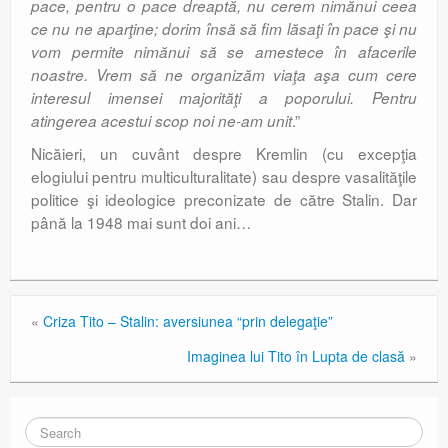
pace, pentru o pace dreaptă, nu cerem nimănui ceea
ce nu ne aparţine; dorim însă să fim lăsaţi în pace şi nu
vom permite nimănui să se amestece în afacerile
noastre. Vrem să ne organizăm viaţa aşa cum cere
interesul imensei majorităţi a poporului. Pentru
.”
atingerea acestui scop noi ne-am unit
Nicăieri, un cuvânt despre Kremlin (cu excepţia
elogiului pentru multiculturalitate) sau despre vasalităţile
politice şi ideologice preconizate de către Stalin. Dar
până la 1948 mai sunt doi ani…
«
Criza Tito – Stalin: aversiunea “prin delegaţie”
Imaginea lui Tito în Lupta de clasă
»