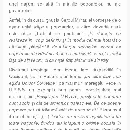
unei naţiuni se află în mâinile popoarelor, nu ale
guvernelor.
Astfel, în discursul ţinut la Cercul Militar, el vorbeşte de o
aşa-numită
a popoarelor, a cărei dovadă clară
frăţie
este chiar „Tratatul de prietenie”: „
El doreşte să
realizeze în chip definitiv şi în modul cel mai hotărât o
năzuinţă plămădită de-a-lungul secolelor: aceea ca
popoarele din Răsărit să nu se mai simtă ca nişte vecini
”.
faţă de alţi vecini, ci ca nişte fraţi alături de alţi fraţi
Discursul respinge ferm ideea, larg răspândită în
Occident, că în Răsărit s-ar forma „
un bloc slav sub
“, ba mai mult, mareşalul vede în
egida Uniunii Sovietice
U.R.S.S. un exemplu bun pentru convieţuirea mai
multor etnii: „
Priviţi spre U.R.S.S., priviţi câte popoare
sunt acolo şi cât de armonios trăiesc ele. De ce aceste
Răspunsul
popoare pot să trăiască atât de armonios?”
îl dă el însuşi: „(…)
fiindcă au realizat egalitatea între
toate naţiunile, fiindcă au înfăptuit o ordine socială în
care fiecare cetăţean se bucură de toate drepturile