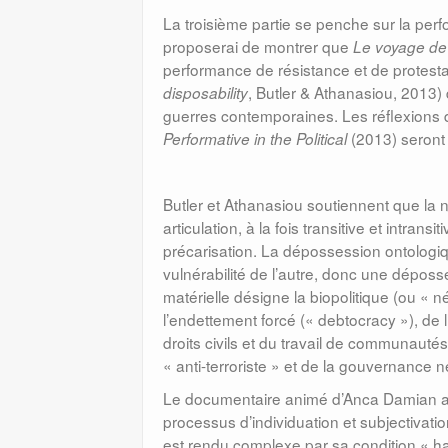
La troisième partie se penche sur la perf
proposerai de montrer que
Le voyage de
performance de résistance et de protestat
, Butler & Athanasiou, 2013) d
disposability
guerres contemporaines. Les réflexions 
(2013) seront 
Performative in the Political
Butler et Athanasiou soutiennent que la
articulation, à la fois transitive et intra
précarisation. La dépossession ontologiq
vulnérabilité de l’autre, donc une dépo
matérielle désigne la biopolitique (ou « 
l’endettement forcé (« debtocracy »), de 
droits civils et du travail de communautés
« anti-terroriste » et de la gouvernance 
Le documentaire animé d’Anca Damian art
processus d’individuation et subjectivat
est rendu complexe par sa condition « h