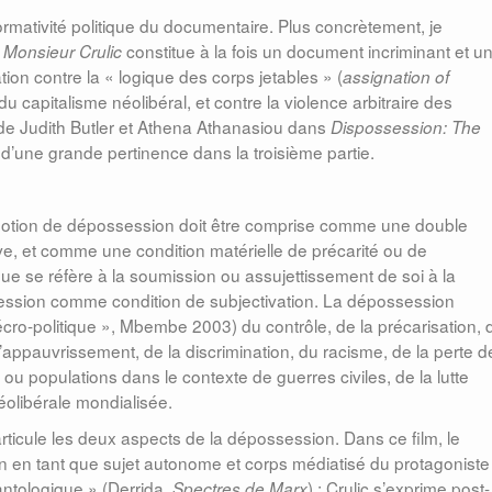
ormativité politique du documentaire. Plus concrètement, je
constitue à la fois un document incriminant et u
 Monsieur Crulic
ion contre la « logique des corps jetables » (
assignation of
u capitalisme néolibéral, et contre la violence arbitraire des
de Judith Butler et Athena Athanasiou dans
Dispossession: The
d’une grande pertinence dans la troisième partie.
 notion de dépossession doit être comprise comme une double
nsitive, et comme une condition matérielle de précarité ou de
ue se réfère à la soumission ou assujettissement de soi à la
ssession comme condition de subjectivation. La dépossession
nécro-politique », Mbembe 2003) du contrôle, de la précarisation, 
l’appauvrissement, de la discrimination, du racisme, de la perte d
 ou populations dans le contexte de guerres civiles, de la lutte
néolibérale mondialisée.
icule les deux aspects de la dépossession. Dans ce film, le
ion en tant que sujet autonome et corps médiatisé du protagoniste
antologique » (Derrida,
) : Crulic s’exprime post-
Spectres de Marx