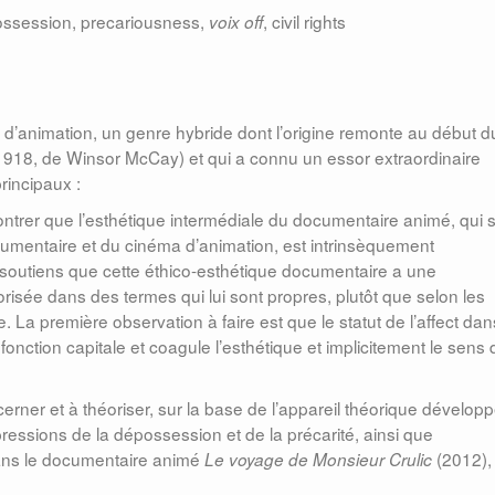
ossession, precariousness,
, civil rights
voix off
d’animation, un genre hybride dont l’origine remonte au début d
 1918, de Winsor McCay) et qui a connu un essor extraordinaire
principaux :
trer que l’esthétique intermédiale du documentaire animé, qui 
ocumentaire et du cinéma d’animation, est intrinsèquement
e soutiens que cette éthico-esthétique documentaire a une
orisée dans des termes qui lui sont propres, plutôt que selon les
 La première observation à faire est que le statut de l’affect dan
onction capitale et coagule l’esthétique et implicitement le sens 
cerner et à théoriser, sur la base de l’appareil théorique dévelop
pressions de la dépossession et de la précarité, ainsi que
ns le documentaire animé
(2012),
Le voyage de Monsieur Crulic