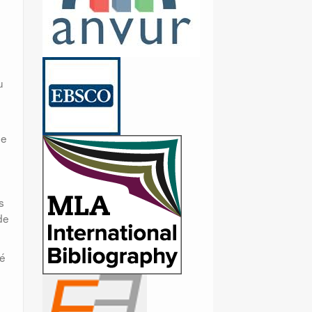
u
se
s
de
pé