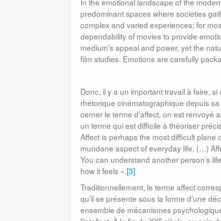
In the emotional landscape of the modern
predominant spaces where societies gath
complex and varied experiences; for most 
dependability of movies to provide emotio
medium’s appeal and power, yet the nature
film studies. Emotions are carefully pack
Donc, il y a un important travail à faire, 
rhétorique cinématographique depuis sa co
cerner le terme d’affect, on est renvoy
un terme qui est difficile à théoriser préc
Affect is perhaps the most difficult plane 
mundane aspect of everyday life. (…) Affect
You can understand another person’s lif
how it feels ».
[3]
Traditionnellement, le terme affect corres
qu’il se présente sous la forme d’une dé
ensemble de mécanismes psychologiques 
e