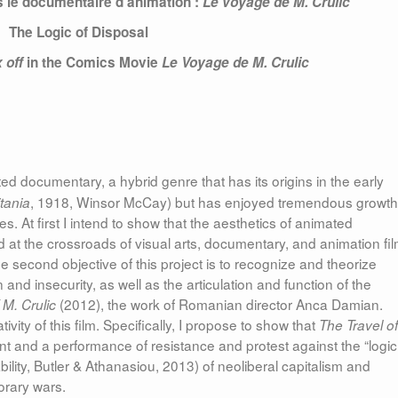
 le documentaire d’animation :
Le voyage de M. Crulic
The Logic of Disposal
 off
in the Comics Movie
Le Voyage de M. Crulic
ed documentary, a hybrid genre that has its origins in the early
, 1918, Winsor McCay) but has enjoyed tremendous growth
tania
es. At first I intend to show that the aesthetics of animated
 at the crossroads of visual arts, documentary, and animation fil
he second objective of this project is to recognize and theorize
nd insecurity, as well as the articulation and function of the
(2012), the work of Romanian director Anca Damian.
 M. Crulic
tivity of this film. Specifically, I propose to show that
The Travel of
t and a performance of resistance and protest against the “logic
lity, Butler & Athanasiou, 2013) of neoliberal capitalism and
orary wars.