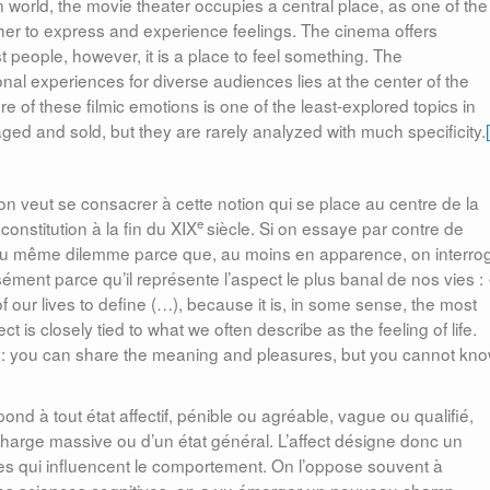
 world, the movie theater occupies a central place, as one of the
er to express and experience feelings. The cinema offers
people, however, it is a place to feel something. The
nal experiences for diverse audiences lies at the center of the
 of these filmic emotions is one of the least-explored topics in
aged and sold, but they are rarely analyzed with much specificity.
si on veut se consacrer à cette notion qui se place au centre de la
e
nstitution à la fin du XIX
siècle. Si on essaye par contre de
é au même dilemme parce que, au moins en apparence, on interro
isément parce qu’il représente l’aspect le plus banal de nos vies :
of our lives to define (…), because it is, in some sense, the most
 is closely tied to what we often describe as the feeling of life.
e: you can share the meaning and pleasures, but you cannot kn
pond à tout état affectif, pénible ou agréable, vague ou qualifié,
charge massive ou d’un état général. L’affect désigne donc un
qui influencent le comportement. On l’oppose souvent à