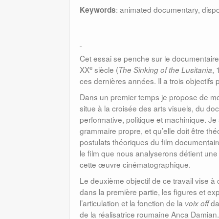
: animated documentary, disp
Keywords
Cet essai se penche sur le documentaire 
e
XX
siècle (
,
The Sinking of the Lusitania
ces dernières années. Il a trois objectifs 
Dans un premier temps je propose de mon
situe à la croisée des arts visuels, du d
performative, politique et machinique. J
grammaire propre, et qu’elle doit être thé
postulats théoriques du film documentaire.
le film que nous analyserons détient une f
cette œuvre cinématographique.
Le deuxième objectif de ce travail vise à 
dans la première partie, les figures et ex
l’articulation et la fonction de la
da
voix off
de la réalisatrice roumaine Anca Damian.