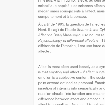
l’intellect. À la fin du XX
siècle, au sein 
scientifique baptisé «les sciences affectiv
mécanismes sous-jacents à l’affect, mais
comportement et à la pensée.
À partir de 1995, la question de l’affect
Nord. Il s’agit de l’étude
Shame in the Cyb
de Brian Massumi qui se nourrissen
Affect
en 19
Psychobiology of differential affects
différencie de l’émotion, il est une force 
affecté :
Affect is most often used loosely as a syn
is that emotion and affect – if affect is int
emotion is a subjective content, the sociol
point onward defined as personal. Emotion
insertion of intensity into semantically an
reaction circuits, into function and meanin
difference between affect and emotion. I
affect is unqualified. As such, it is not ow