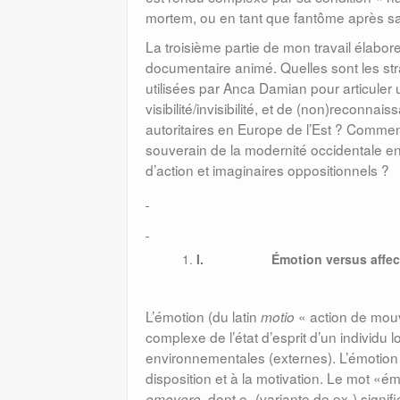
mortem, ou en tant que fantôme après sa
La troisième partie de mon travail élabore
documentaire animé. Quelles sont les str
utilisées par Anca Damian pour articuler une
visibilité/invisibilité, et de (non)reconn
autoritaires en Europe de l’Est ? Comment
souverain de la modernité occidentale en 
d’action et imaginaires oppositionnels ?
I.
Émotion versus affec
L’émotion (du latin
« action de mou
motio
complexe de l’état d’esprit d’un individu l
environnementales (externes). L’émotion 
disposition et à la motivation. Le mot «ém
, dont e- (variante de ex-) signi
emovere