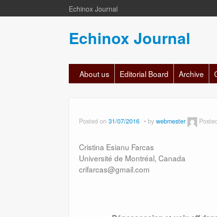
Echinox Journal
Echinox Journal
About us
Editorial Board
Archive
Posted on
31/07/2016
by
webmester
Poste
Cristina Esianu Farcas
Université de Montréal, Canada
crifarcas@gmail.com