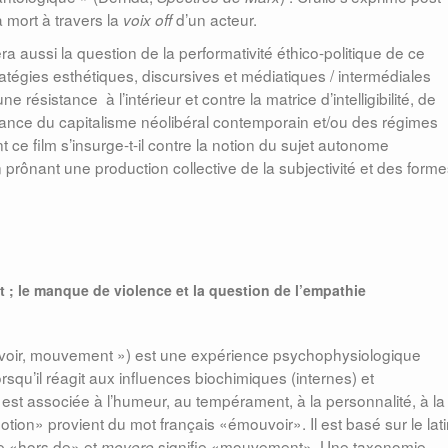
 mort à travers la
d’un acteur.
voix off
ra aussi la question de la performativité éthico-politique de ce
atégies esthétiques, discursives et médiatiques / intermédiales
 résistance à l’intérieur et contre la matrice d’intelligibilité, de
aissance du capitalisme néolibéral contemporain et/ou des régimes
 ce film s’insurge-t-il contre la notion du sujet autonome
prônant une production collective de la subjectivité et des form
t ; le manque de violence et la question de l’empathie
voir, mouvement ») est une expérience psychophysiologique
orsqu’il réagit aux influences biochimiques (internes) et
est associée à l’humeur, au tempérament, à la personnalité, à la
otion» provient du mot français «émouvoir». Il est basé sur le lat
fie «hors de» et
signifie «mouvement». Une taxonomie
movere