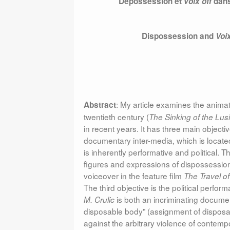
Dépossession et
voix off
dans
Dispossession and
Voix
: My article examines the animat
Abstract
twentieth century (
The Sinking of the Lusi
in recent years. It has three main objectiv
documentary inter-media, which is located
is inherently performative and political. T
figures and expressions of dispossession a
voiceover in the feature film
The Travel of
The third objective is the political performa
is both an incriminating documen
M. Crulic
disposable body” (assignment of disposabi
against the arbitrary violence of contemp