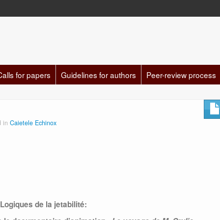
Calls for papers
Guidelines for authors
Peer-review process
d in
Caietele Echinox
Logiques de la jetabilité: