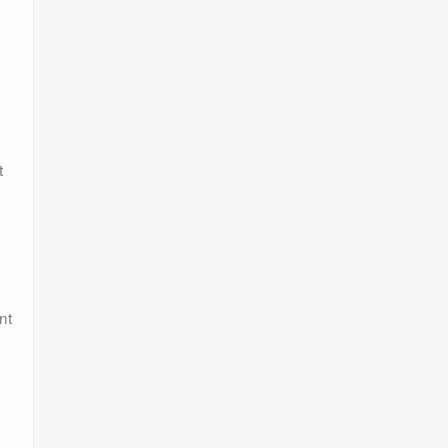
t
,
nt