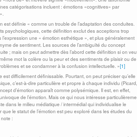
ines catégorisations incluent : émotions «cognitives» par
».
ion est définie « comme un trouble de l’adaptation des conduites.
its psychologiques, cette définition exclut des acceptions trop
l’expression une « émotion esthétique », et plus généralement
nyme de sentiment. Les sources de l’ambiguïté du concept
ite ; mais on peut admettre dès l’abord cette définition si on veu
ême mot la colère ou la peur et des sentiments de plaisir ou de
problèmes et se condamner à la confusion intellectuelle. »
[1]
le est difficilement définissable. Pourtant, on peut préciser qu’elle
sique, c’est-à-dire particulière et propre à chaque individu (Picard
oncept d’émotion apparaît comme polysémique. Il est, en effet,
et univoque de l’émotion. Mais ce qui nous intéresse particulièreme
 dans le milieu médiatique / intermédial qui individualise le
r que le statut de l’émotion est peu exploré dans les études du
 note :