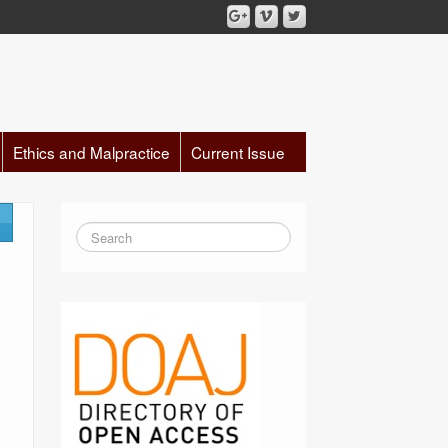
Ethics and Malpractice
Current Issue