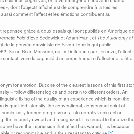
des sciences cognitives, on a vu émerger un nouveau champ
es», dont l’objectif affiché est de comprendre à la fois les
 aussi comment l’affect et les émotions contribuent au
 est repensée grâce à deux essais qui sont publiés en Amérique d
d’Eve Sedgwick et Adam Frank et
ernetic Fold
The Autonomy of
t de la pensée darwiniste de Silvan Tomkin qui publie
62. Selon Brian Massumi, qui est influencé par Deleuze, l’affect 
de contact, voire la capacité d’un corps humain d’affecter et d’être
onym for emotion. But one of the clearest lessons of this first sto
ensity – follow different logics and pertain to different orders. An
inguistic fixing of the quality of an experience which is from the
 is qualified intensity, the conventional, consensual point of
d semiotically formed progressions, into narrativizable action-
g. It is intensity owned and recognized. It is crucial to theorize th
f some have the impression that affect has waned, it is because
nable or recognizable and is thus resistant to critique.
[4]