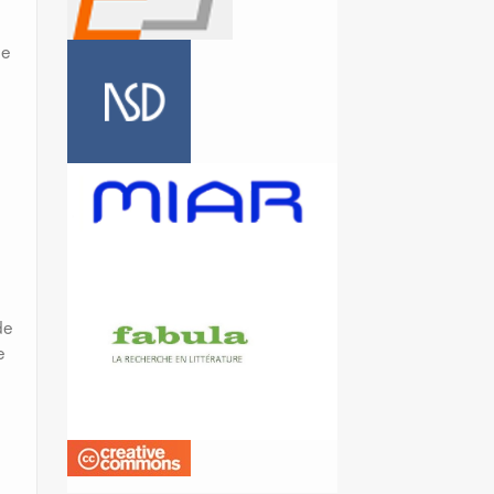
ne
de
e