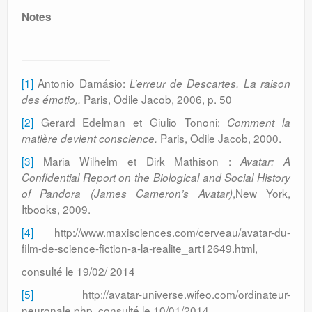
Notes
[1]
Antonio Damásio:
L’erreur de Descartes.
La raison
Paris, Odile Jacob, 2006, p. 50
des émotio,.
[2]
Gerard Edelman et Giulio Tononi:
Comment la
Paris, Odile Jacob, 2000.
matière devient conscience.
[3]
Maria Wilhelm et Dirk Mathison :
Avatar: A
Confidential Report on the Biological and Social History
,New York,
of Pandora (James Cameron’s Avatar)
Itbooks, 2009.
[4]
http://www.maxisciences.com/cerveau/avatar-du-
film-de-science-fiction-a-la-realite_art12649.html,
consulté le 19/02/ 2014
[5]
http://avatar-universe.wifeo.com/ordinateur-
neuronale.php, consulté le 10/01/2014