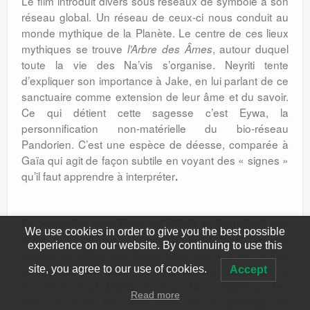
Le film introduit divers sous réseaux de symbole à son
réseau global. Un réseau de ceux-ci nous conduit au
monde mythique de la Planète. Le centre de ces lieux
mythiques se trouve
, autour duquel
l’Arbre des Âmes
toute la vie des Na’vis s’organise. Neyriti tente
d’expliquer son importance à Jake, en lui parlant de ce
sanctuaire comme extension de leur âme et du savoir.
Ce qui détient cette sagesse c’est Eywa, la
personnification non-matérielle du bio-réseau
Pandorien. C’est une espèce de déesse, comparée à
Gaïa qui agit de façon subtile en voyant des « signes »
qu’il faut apprendre à interpréter
.
La connexion avec Eywa est établie en branchant une
We use cookies in order to give you the best possible
prise que les Na’vis possèdent au bout de leur
experience on our website. By continuing to use this
crinière sur
. Cette même prise qui leur
l’Arbre des Âmes
permet, à eux aussi, de domestiquer les
et
Ikran
site, you agree to our use of cookies.
Accept
monter le
Pour un Na’vi, établir un lien
Toruk Makto.
Read more
avec un Ikran fait partie d’un rite de passage du