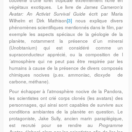
couverte d’une forêt tropicale extrêmement riche en
végétaux exotiques. Le livre de
James Cameron’s
écrit par Maria
Avatar: An Activist Survival Guide
Wilhelm et Dirk Mathison
[3]
nous explique divers
phénomènes scientifiques mentionnés dans le film, par
exemple les aspects spéciaux de la géologie de la
planète, notamment la présence d´un minerai
(Unobtanium) qui est considéré comme un
supraconducteur apprécié, ou la composition de l
´atmosphère qui ne peut pas être respirée par les
humains à cause de la présence de divers composés
chimiques nocives (p.ex. ammoniac, dioxyde de
carbone, méthane).
Pour échapper à l’atmosphère nocive de la Pandora,
les scientistes ont crié corps clonés (les avatars) des
personnages, qui ainsi sont capables de survivre aux
conditions ambiantes de la planète en question. Le
protagoniste, Jake Sully, ancien marin paraplégique,
est recruté pour se rendre
au
Programme
, élaboré alors par les scientistes afin de lier les
Avatar