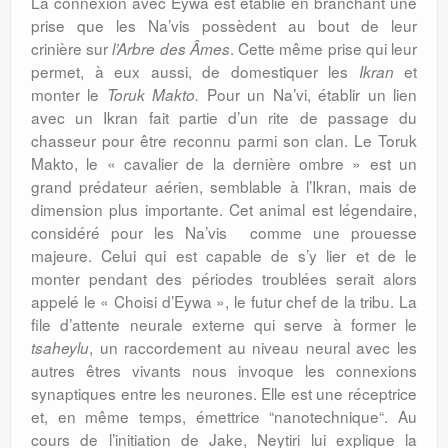
La connexion avec Eywa est établie en branchant une
prise que les Na’vis possèdent au bout de leur
crinière sur
. Cette même prise qui leur
l’Arbre des Âmes
permet, à eux aussi, de domestiquer les
et
Ikran
monter le
Pour un Na’vi, établir un lien
Toruk Makto.
avec un Ikran fait partie d’un rite de passage du
chasseur pour être reconnu parmi son clan. Le Toruk
Makto, le « cavalier de la dernière ombre » est un
grand prédateur aérien, semblable à l’Ikran, mais de
dimension plus importante. Cet animal est légendaire,
considéré pour les Na’vis comme une prouesse
majeure. Celui qui est capable de s’y lier et de le
monter pendant des périodes troublées serait alors
appelé le « Choisi d’Eywa », le futur chef de la tribu. La
file d’attente neurale externe qui serve à former le
, un raccordement au niveau neural avec les
tsaheylu
autres êtres vivants nous invoque les connexions
synaptiques entre les neurones. Elle est une réceptrice
et, en même temps, émettrice “nanotechnique“. Au
cours de l’initiation de Jake, Neytiri lui explique la