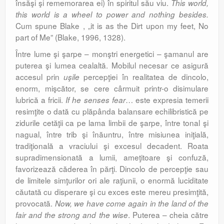
însăşi şi rememorarea ei) în spiritul său viu.
This world,
this world is a wheel to power and nothing besides.
Cum spune Blake , „it is as the Dirt upon my feet, No
part of Me” (Blake, 1996, 1328).
Între lume şi şarpe – monştri energetici – şamanul are
puterea şi lumea cealaltă. Mo­bi­lul necesar ce asigură
accesul prin
percepţiei în realitatea de dincolo,
uşile
enorm, mişcător, se cere cârmuit printr-o disimulare
lubrică a fricii.
… este ex­presia temerii
If he senses fear
resimţite o dată cu plăpânda balansare echilibristică pe
zidurile cetăţii ca pe lama limbii de şarpe, între tonal şi
na­gual, între trib şi înăuntru, între misiunea iniţială,
tradiţională a vraciului şi excesul decadent. Roata
supradimensionată a lumii, ameţitoare şi confuză,
favorizează căderea în părţi. Dincolo de percepţie sau
de limitele simţurilor ori ale raţiunii, o enormă lucidi­tate
căutată cu disperare şi cu exces este mereu presimţită,
provocată.
Now, we have come again in the land of the
. Puterea – cheia către
fair and the strong and the wise