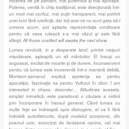
moartea de pe pământ, mai puter­nică şi mai aproape.
Puterea, venită în chip tradiţional, este direcţionată într-
un mod mai confuz, mai puţin transparent, mai po­trivit
unei lumi fără credinţă, dar toţi acei ce nu sunt gata să-
l
urmeze acum, pot aştepta reprezentaţia următoare
pentru că ceea ru­lea­ză s-a mai văzut şi este fără
sfârşit.
.
All those unsitted will awake the next show
Lumea revolută,
, printre nisipuri
in a desperate land
mişcătoare, aşteaptă un alt mântuitor. El însuşi un
angoasat, excitat de moarte şi de durere, inconsecvent
pentru că lumea este incoerentă într-o manieră debilă,
Morrison-şamanul explică apetenţa sa pen­tru
apocalips, fascinaţia sa pentru Vulturul în zbor:
I am
Atitudinea aceasta,
interested in chaos, desorder…
simplist mimetică, este paradoxal o căutare a ordinii
prin încorpo­rare în haosul general. Când lumea cu
multe feţe se îndreaptă spre distrugere,
va fi fără
el
îndoială autodistructiv, după modelul scor­pio­nic, din
poemul unic, exorcizat de fan­tasme canine, cel mai