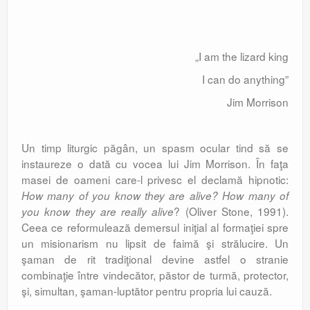
„I am the lizard king
I can do anything”
Jim Morrison
Un timp liturgic păgân, un spasm ocular tind să se
instaureze o dată cu vocea lui Jim Morrison. În faţa
masei de oameni care-l privesc el declamă hipnotic:
How many of you know they are alive? How many of
? (Oliver Stone, 1991).
you know they are really alive
Ceea ce reformulează demersul iniţ­ial al formaţiei spre
un misionarism nu lipsit de faimă şi strălucire. Un
şaman de rit tradiţ­­ional devine astfel o stranie
combinaţie între vindecător, păstor de turmă, protector,
şi, simultan, şaman-luptător pentru propria lui cauză.