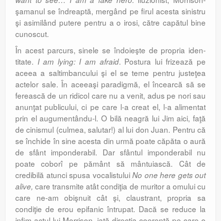
şamanul se îndreaptă, mergând pe firul acesta sinistru
şi asimilând putere pentru a o irosi, către capătul bine
cunoscut.
În acest parcurs, sinele se îndoieşte de propria iden­
titate.
. Postura lui frizează pe
I am lying: I am afraid
aceea a saltimban­cului şi el se teme pentru justeţea
actelor sale. În aceeaşi paradigmă, el încearcă să se
ferească de un ridicol care nu a venit, adus pe nori sau
anunţat publicului, ci pe care l-a creat el, l-a alimentat
prin el augumentându-l. O bilă neagră lui Jim aici, faţă
de cinismul (culmea, salutar!) al lui don Juan. Pentru că
se închide în sine acesta din urmă poate căpăta o aură
de sfânt imponderabil. Dar sfântul imponderabil nu
poate coborî pe pământ să mântuiască. Cât de
credibilă atunci spusa vocalistului
No one here gets out
care transmite atât condiţia de muritor a omului cu
alive,
care ne-am obişnuit cât şi, claustrant, propria sa
condiţie de erou epifanic întrupat. Dacă se reduce la
infim actul lui Morrison, iată direcţia coerentă pe care o