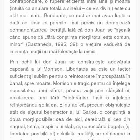
contrapondere, o rupere eficientă între sine şi moarte
(intuită ca anulare totală a sinelui – ce vis divin!) este cu
atât mai mare. Bunăoară, ce rost ar mai avea lupta o
dată ce lipsa ei permite, mai precis nu deranjează
permanentizarea libertăţii. Iată că don Juan se înşeală
când spune că „fără conştiinţa morţii totul este comun,
minor” (Castaneda, 1995, 39): o vieţuire văduvită de
iminenţa morţii nu mai foloseşte la nimic.
Prin ochii lui don Juan se con­struieşte adevărata
capcană a lui Morrison. Libertatea sa este un factor
suficient şi sublim pentru o reîntoarcere împrospătată în
banal, spre moarte. Morrison e tragic pentru că înţelege
necesitatea unui sfârşit, prisma vieţii prin sfârşitul ei,
aplatizarea lumii fără îmbătrânire. Însă o înţelege
reîntorcându-se la ea. El nu aplică, precum obişnuieşte
atât de sigurul benefactor al lui Carlos, o con­ştiinţă a
două morţi posibile: cea de aici, cere­brală şi cea din
nagual, totală, a spiri­tului slab, ci, cunoscând bogăţia (şi
liber­tatea posibilă a!) celeilalte realităţi, se reîn­toarce la