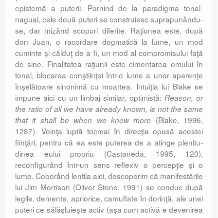
epistemă a puterii. Pornind de la paradigma tonal-
nagual, cele două puteri se construiesc suprapunându-
se, dar mizând scopuri dife­rite. Raţiunea este, după
don Juan, o racor­dare dogmatică la lume, un mod
cuminte şi călduţ de a fi, un mod al compromisului faţă
de sine. Finalitatea raţiunii este cimentarea omului în
tonal, blocarea conştiinţei într-o lume a unor aparenţe
înşelătoare sinonimă cu moartea. Intuiţia lui Blake se
impune aici cu un limbaj similar, optimistă:
Reason, or
the ratio of all we have already known, is not the same
(Blake, 1996,
that it shall be when we know more
1287). Voinţa luptă tocmai în direcţia opusă acestei
fiinţări, pentru că ea este puterea de a atinge plenitu­
dinea eului propriu (Castaneda, 1995, 120),
reconfigurând într-un sens reflexiv o per­cep­ţie şi o
lume. Coborând lentila aici, des­co­perim că manifestările
lui Jim Morrison (Oliver Stone, 1991) se conduc după
legile, demente, apriorice, camuflate în dorinţă, ale unei
puteri ce sălăşluieşte activ (aşa cum activă e devenirea