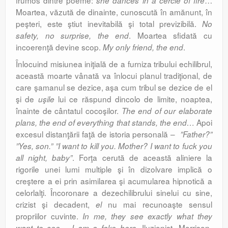
frumos dintre poeme:
…
she dances in a cercle of fire
Moartea, văzută de dinainte, cunoscută în amănunt, în
peşteri, este ştiut inevitabilă şi total previzi­bilă.
No
. Moar­tea sfidată cu
safety, no surprise, the end
incoerenţă devine scop.
.
My only friend, the end
Înlocuind misiunea iniţială de a furniza tribului echilibrul,
aceas­tă moarte vânată va înlocui planul tradiţional, de
care şamanul se dezice, aşa cum tribul se dezice de el
şi de
lui ce răspund dincolo de limite, noaptea,
uşile
înainte de cântatul cocoşilor.
The end of our elaborate
Apoi
plans, the end of every
thing that stands, the end…
excesul distanţării faţă de istoria personală –
”Father?”
”Yes, son.” ”I want to kill you. Mother? I want to fuck you
. Forţa cerută de această aliniere la
all night, baby”
rigorile unei lumi multiple şi în dizolvare implică o
creştere a ei prin asimilarea şi acumularea hipnotică a
celorlalţi. Încoronare a dezechi­librului sinelui cu sine,
crizist şi decadent,
nu mai recunoaşte sensul
el
propriilor cuvinte.
In me, they see ex
actly what they
Iluzionist, Morrison-
want to see…
I am a fake hero.