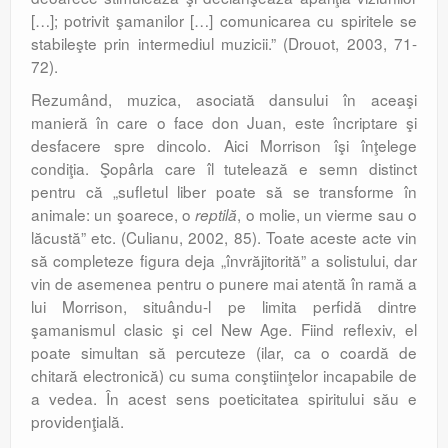
[…]; potrivit şamanilor […] comu­ni­carea cu spiritele se
stabileşte prin inter­mediul muzicii.” (Drouot, 2003, 71-
72).
Rezumând, muzica, asociată dansului în aceaşi
manieră în care o face don Juan, este încriptare şi
desfacere spre dincolo. Aici Morrison îşi înţelege
condiţia. Şopârla care îl tutelează e semn distinct
pentru că „sufle­tul liber poate să se transforme în
animale: un şoarece, o
, o molie, un vierme sau o
reptilă
lăcustă” etc. (Culianu, 2002, 85). Toate aceste acte vin
să completeze figura deja „învrăjitorită” a solistului, dar
vin de aseme­nea pentru o punere mai atentă în ramă a
lui Morrison, situându-l pe limita perfidă dintre
şamanismul clasic şi cel New Age. Fiind reflexiv, el
poate simultan să percuteze (ilar, ca o coardă de
chitară electronică) cu suma conştiinţelor incapabile de
a vedea. În acest sens poeticitatea spiritului său e
providenţială.