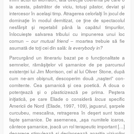
ia acesta, păstrător de viciu, totuşi păstor, deviat şi
intercesor în acelaşi timp. Atragerea celorlalţi în jocul de
dominaţie în modul demitizat, ce ţine de spectacolul
nesfârşit şi repetabil până la capătul timpu­rilor,
înlocuieşte salvarea tribului cu impu­nerea unui loc
comun –
– moartea trebuie să fie
our mutual friend
asumată de toţi cei din sală:
Is everybody in?
Parcurgând un itinerariu bazat pe o func­ţionalitate a
semnelor, rămăşiţelor vii şama­nice de pe parcursul
existenţei lui Jim Mor­ri­son, cel al lui Oliver Stone, după
cum ne-am obişnuit, descoperim două „naşteri” con­
comitente. Cea şamanică şi cea poetică. A doua o
potenţează şi o plasticizează pe pri­ma. Peştera
iniţiatică, pe care Eliade o consideră
specific
locus
Americii de Nord (Eliade, 1997, 109), jaguarul, şarpele
curcubeu, mescalina, retragerea în deşert sunt toate
fapte şamanice. De asemenea, „aşa numitele icaros,
cântece şamanice, joacă un rol terapeutic important […]
deoa­rece stimulează şi declanşează apariţia vizi­unilor