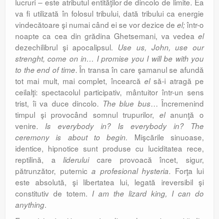
lucruri – este atributul entităţilor de dincolo de limite. Ea
va fi utilizată în folosul tribului, dată tribului ca energie
vindecătoare şi numai când ei se vor dezice de
într-o
el;
noapte ca cea din grădina Ghetsemani, va vedea
el
dezechilibrul şi apocalipsul.
Use us, John, use our
strenght, come on in… I promise you I will be with you
. În transa în care şamanul se afundă
to the end of time
tot mai mult, mai complet, încearcă
să-i atragă pe
el
ceilalţi: spectacolul participativ, mântuitor într-un sens
trist, îi va duce dincolo.
… Încremenind
The blue bus
timpul şi provocând somnul trupurilor,
anunţă o
el
venire.
Is everybody in? Is everybody in? The
Mişcările sinuoase,
ceremony is about to begin.
identice, hipnotice sunt produse cu luciditatea rece,
reptilină, a
care provoacă încet, sigur,
liderului
pătrunzător, puternic
. Forţa lui
a profesional hysteria
este abso­lută, şi libertatea lui, legată ireversibil şi
constitutiv de totem.
I am the lizard king, I can do
.
anything