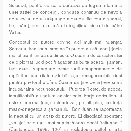
Soledad, pentru că se arborează pe logica internă a
unei astfel de concepţii, condusă continuu de nevoia
de a evita, de a străpunge moartea, fie cea din tonal,
fie, măreţ, cea rezultată din înghiţirea sinelui de către
Vultur.
Conceptul de putere devine aici mult mai nuanţat.
Şamanul tradiţional creştea în putere cu cât cont(r)acta
mai eficient lumea de dincolo. O seamă de caracteristici
de di­plo­mat lucid pot fi aşadar atribuite acestui şaman,
fapt care-l suprapune peste varii com­por­tamente de
regăsit în banalitatea zil­nică, uşor recognoscibile deci
pentru privi­torul profan. Soarta sa ţine de iniţiere şi nu
incubă taina necunoscutului. Puterea îi este, de aceea,
identificabilă cu natura actelor sale. Forţa agricultorului
este sinonimă (deşi, într-adevăr, pe alt plan) cu forţa
mistic-cinegetică a şamanului. Don Juan se raportează
la nagual cu un alt tip de putere. El diso­ciază spontan:
„‘voinţa’ este mult mai cuprinzătoare decât ‘raţiunea’ ”
(Casta­neda, 1995, 120) şi reclădeşte astfel o altă