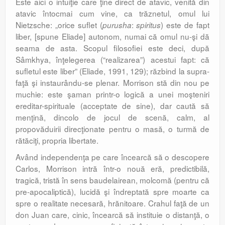
Este aici o intuiţie care ţine direct de atavic, venită din
atavic întocmai cum vine, ca trăznetul, omul lui
Nietzsche: „orice suflet (
:
) este de fapt
purusha
spiritus
liber, [spune Eliade] autonom, numai că omul nu-şi dă
seama de asta. Scopul filoso­fiei este deci, după
Sâmkhya, înţelegerea (“realiza­rea”) acestui fapt: că
sufletul este liber” (Eliade, 1991, 129); răzbind la supra­
faţă şi instaurându-se plenar. Morrison stă din nou pe
muchie: este şaman printr-o logică a unei moşteniri
ereditar-spirituale (acceptate de sine), dar caută să
menţină, dincolo de jocul de scenă, calm, al
propovăduirii direcţionate pentru o masă, o turmă de
rătăciţi, propria li­ber­tate.
Având independenţa pe care în­cear­că să o descopere
Carlos, Morrison intră într-o nouă eră, predictibilă,
tragică, tristă în sens baudelairean, molcomă (pentru că
pre-apo­ca­liptică), lucidă şi îndreptată spre moarte ca
spre o realitate necesară, hrănitoare. Cra­hul faţă de un
don Juan care, ci­nic, încearcă să instituie o dis­tan­ţă, o