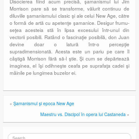
Disocierea fiind acum precisă, şamanis­mul lui Jim
Morrison pare să se transforme, vălurit continuu de
diluviile şamanismului clasic şi ale celui New Age, către
o formă de artă cu apetenţe şamanice. Desigur fru­mu­
seţea acesteia stă în lipsa excesului într-unul din
vectorii posibili. Ratând o fasci­naţie posibilă, don Juan
devine doar o latură într-o percepţie
supradimensionată. Acesta este un pariu pe care îl
câştigă Morrison fără să-l ştie. Şi cum se depărtează
imaginea, el îşi odihneşte ceafa pe suprafaţa cadei şi
mâinile pe lungimea buzelor ei.
«
Şamanismul şi epoca New Age
Maestru vs. Discipol în opera lui Castaneda
»