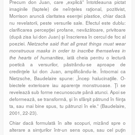
Precum don Juan, care „expli­că” întotdeauna pictat
imaginile (faptele) de neînţeles raţional, pozitivist,
Morrison arun­că claritatea esenţei plastice, chiar dacă
nu revelatorii, peste versurile sale. Efectul este dublu:
clarificarea percepţiei profane, nevă­ză­toare, privitoare
(după zisa lui don Juan) şi înscrierea în cercul de foc al
poeziei.
Nietzsche said that all great things must wear
monstruous masks in order to inscribe themselves in
, iată cheia pentru o lectură
the hearts of humanities
poetică a versurilor, păstrându-se aproape de
credinţele lui don Juan, amplificându-le. Întocmai ca
Nietzsche, Baudelaire spune: „Încep halucinaţiile. O­
biec­tele exterioare iau aparenţe monstruoa­se. Ţi se
revelează sub forme necunoscute până atunci. Apoi se
deformează, se trans­formă, şi în sfârşit pătrund în fiinţa
ta, sau mai bine spus, tu pătrunzi în ele.” (Baude­laire,
2001, 22-23).
Chiar dacă formulată în alte scopuri, mizând spre o
alterare a simţurilor într-un sens opus, sau cel puţin