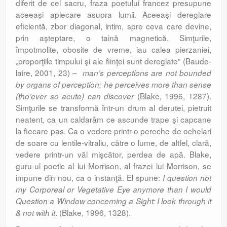
diferit de cel sacru, fraza poetului francez presupune
aceeaşi aplecare asupra lumii. Aceeaşi dereglare
eficientă, zbor diagonal, intim, spre ceva care devine,
prin aşteptare, o taină magne­tică. Simţurile,
împotmolite, obosite de vre­me, iau calea pierzaniei,
„proporţiile tim­pului şi ale fiinţei sunt dereglate” (Baude­
laire, 2001, 23) –
man’s perceptions are not bounded
by organs of perception; he perceives more than sense
(Blake, 1996, 1287).
(tho’ever so acute) can discover
Simţurile se transformă într-un drum al derutei, pietruit
neatent, ca un caldarâm ce ascunde trape şi capcane
la fiecare pas. Ca o vedere printr-o pereche de oche­lari
de soare cu lentile-vitraliu, către o lume, de altfel, clară,
ve­dere printr-un văl mişcător, perdea de apă. Blake,
guru-ul poetic al lui Morrison, al frazei lui Morri­son, se
impune din nou, ca o instanţă. El spune:
I question not
my Corporeal or Vegetative Eye anymore than I would
Question a Window concerning a Sight: I look through it
. (Blake, 1996, 1328).
& not with it