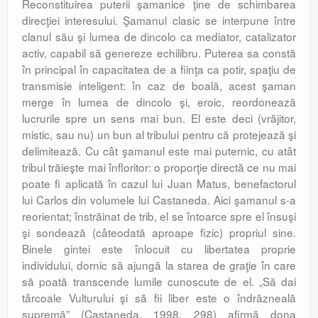
Reconstituirea puterii şamanice ţine de schimbarea
direcţiei interesului. Şamanul clasic se interpune între
clanul său şi lumea de dincolo ca mediator, catalizator
activ, capabil să genereze echilibru. Puterea sa constă
în principal în capacitatea de a fiinţa ca potir, spaţiu de
transmisie inteligent: în caz de boală, acest şaman
merge în lumea de dincolo şi, eroic, reordonează
lucrurile spre un sens mai bun. El este deci (vrăjitor,
mistic, sau nu) un bun al tribului pentru că protejează şi
delimitează. Cu cât şamanul este mai puternic, cu atât
tribul trăieşte mai înfloritor: o proporţie directă ce nu mai
poate fi aplicată în cazul lui Juan Matus, benefactorul
lui Carlos din volumele lui Castaneda. Aici şamanul s-a
reorientat; înstrăinat de trib, el se întoarce spre el însuşi
şi sondează (câteodată aproape fizic) pro­priul sine.
Binele gintei este înlocuit cu libertatea proprie
individului, dornic să ajungă la starea de graţie în care
să poată transcende lumile cunoscute de el. „Să dai
târcoale Vulturului şi să fii liber este o îndrăzneală
supremă” (Castaneda, 1998, 298) afirmă dona