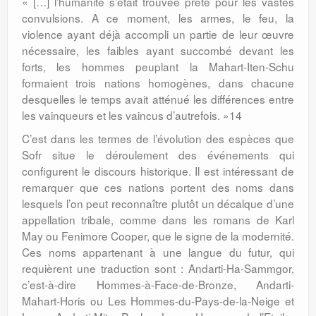
« […] l’humanité s’était trouvée prête pour les vastes
convulsions. A ce moment, les armes, le feu, la
violence ayant déjà accompli un partie de leur œuvre
nécessaire, les faibles ayant succombé devant les
forts, les hommes peuplant la Mahart-Iten-Schu
formaient trois nations homogènes, dans chacune
desquelles le temps avait atténué les différences entre
les vainqueurs et les vaincus d’autrefois. »14
C’est dans les termes de l’évolution des espèces que
Sofr situe le déroulement des événements qui
configurent le discours historique. Il est intéressant de
remarquer que ces nations portent des noms dans
lesquels l’on peut reconnaître plutôt un décalque d’une
appellation tribale, comme dans les romans de Karl
May ou Fenimore Cooper, que le signe de la modernité.
Ces noms appartenant à une langue du futur, qui
requièrent une traduction sont : Andarti-Ha-Sammgor,
c’est-à-dire Hommes-à-Face-de-Bronze, Andarti-
Mahart-Horis ou Les Hommes-du-Pays-de-la-Neige et