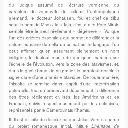
du ludique assumé de l’écriture vernienne, du
caractère de vaudeville de celle-ci. L’anthropologue
allemand, le docteur Johausen, fou et chef de tribu
sous le nom de Msélo-Tala-Tala, c’est-à-dire Père Miroir,
semble être le seul réellement « dégénéré ». Vu que
l’un des critères essentiels qui permet de différencier la
nature humaine de celle du primat est le langage, l’on
peut affirmer qu’en assumant pleinement un nom
indigène, le docteur recule de quelques marches sur
l’échelle de l’évolution, vers la zone des atavismes, et,
dans le geste banal de se gratter, le narrateur décèle le
signe carié d’une amnésie atavique. De toute manière,
l’histoire se termine dans l’esprit d’une fraternisation
paternelle, tout en préservant décemment la différence
des êtres réellement civilisés, les Américains et les
Français, suivis respectueusement par les colonisés,
représentés par le Camerounais Khamis.
II. Il est difficile de déceler ce que Jules Verne a gardé
du projet romanesque initial, intitulé
L’héritage de