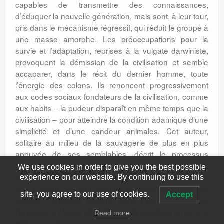
capables de transmettre des connaissances,
d’éduquer la nouvelle génération, mais sont, à leur tour,
pris dans le mécanisme régressif, qui réduit le groupe à
une masse amorphe. Les préoccupations pour la
survie et l’adaptation, reprises à la vulgate darwiniste,
provoquent la démission de la civilisation et semble
accaparer, dans le récit du dernier homme, toute
l’énergie des colons. Ils renoncent progressivement
aux codes sociaux fondateurs de la civilisation, comme
aux habits – la pudeur disparaît en même temps que la
civilisation – pour atteindre la condition adamique d’une
simplicité et d’une candeur animales. Cet auteur,
solitaire au milieu de la sauvagerie de plus en plus
appuyée de ses semblables, décrit le processus
régressif, dégénérationniste. Sofr trouve ici les
We use cookies in order to give you the best possible
arguments pour une théorie cyclique de l’humanité,
experience on our website. By continuing to use this
don il exclut pourtant, comme chaînon manquant, les
site, you agree to our use of cookies.
Accept
primats ; Francois Gaillard, dans
L’éternel Adam ou
, arrive à la
l’évolution à l’heure de la Thermodynamique
Read more
même conclusion :