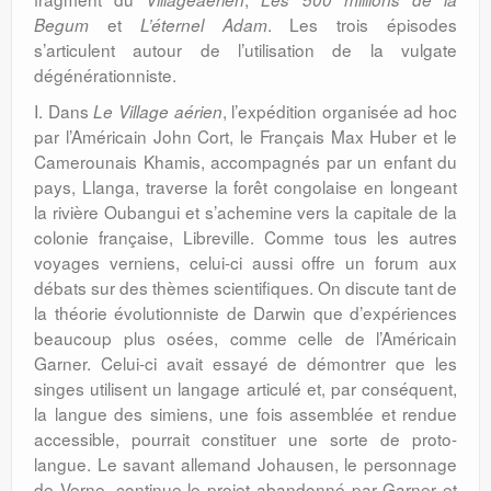
et
. Les trois épisodes
Begum
L’éternel Adam
s’articulent autour de l’utilisation de la vulgate
dégénérationniste.
I. Dans
, l’expédition organisée ad hoc
Le Village aérien
par l’Américain John Cort, le Français Max Huber et le
Camerounais Khamis, accompagnés par un enfant du
pays, Llanga, traverse la forêt congolaise en longeant
la rivière Oubangui et s’achemine vers la capitale de la
colonie française, Libreville. Comme tous les autres
voyages verniens, celui-ci aussi offre un forum aux
débats sur des thèmes scientifiques. On discute tant de
la théorie évolutionniste de Darwin que d’expériences
beaucoup plus osées, comme celle de l’Américain
Garner. Celui-ci avait essayé de démontrer que les
singes utilisent un langage articulé et, par conséquent,
la langue des simiens, une fois assemblée et rendue
accessible, pourrait constituer une sorte de proto-
langue. Le savant allemand Johausen, le personnage
de Verne, continue le projet abandonné par Garner et