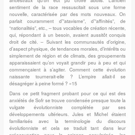
ancestraux qu’on eût pu croire abolis. L’ancien
sentiment de la race ressuscitait sous une forme
nouvelle, caractérisée par des mots nouveaux. On
parlait couramment d’”atavisme”, d’”affinités”, de
“nationalités”, etc., – tous vocables de création récente,
qui, répondant à un besoin, avaient aussitôt conquis
droit de cité. – Suivant les communautés d’origine,
d’aspect physique, de tendances morales, d’intérêts ou
simplement de région et de climats, des groupements
apparaissaient qu’on voyait grandir peu à peu et qui
commençaient à s’agiter. Comment cette évolution
naissante tournerait-elle ? L’empire allait-il se
désagréger à peine formé ? »15
Dans ce petit fragment probant pour ce qui est des
anxiétés de Sofr se trouve condensée presque toute la
vulgate évolutionniste complétée par ses
développements ultérieurs. Jules et Michel étaient
familiarisés avec la terminologie du discours
évolutionniste et cela se traduit tant dans leur
préoccupation pour la science popularisée, les