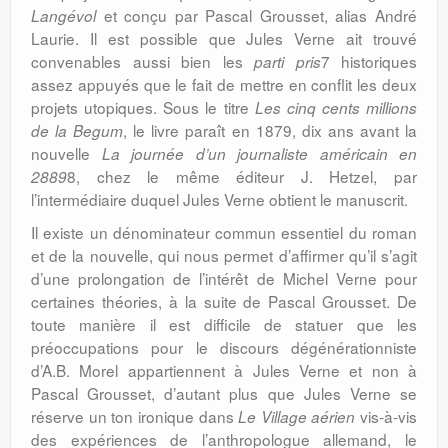
et conçu par Pascal Grousset, alias André
Langévol
Laurie. Il est possible que Jules Verne ait trouvé
convenables aussi bien les
7 historiques
parti pris
assez appuyés que le fait de mettre en conflit les deux
projets utopiques. Sous le titre
Les cinq cents millions
, le livre paraît en 1879, dix ans avant la
de la Begum
nouvelle
La journée d’un journaliste américain en
8, chez le même éditeur J. Hetzel, par
2889
l’intermédiaire duquel Jules Verne obtient le manuscrit.
Il existe un dénominateur commun essentiel du roman
et de la nouvelle, qui nous permet d’affirmer qu’il s’agit
d’une prolongation de l’intérêt de Michel Verne pour
certaines théories, à la suite de Pascal Grousset. De
toute manière il est difficile de statuer que les
préoccupations pour le discours dégénérationniste
d’A.B. Morel appartiennent à Jules Verne et non à
Pascal Grousset, d’autant plus que Jules Verne se
réserve un ton ironique dans
vis-à-vis
Le Village aérien
des expériences de l’anthropologue allemand, le