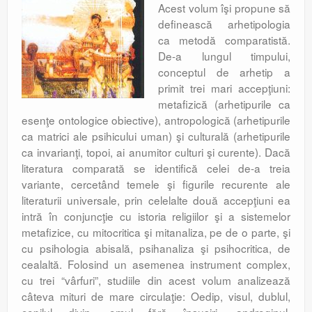
Acest volum îşi propune să
definească arhetipologia
ca metodă comparatistă.
De-a lungul timpului,
conceptul de arhetip a
primit trei mari accepţiuni:
metafizică (arhetipurile ca
esenţe ontologice obiective), antropologică (arhetipurile
ca matrici ale psihicului uman) şi culturală (arhetipurile
ca invarianţi, topoi, ai anumitor culturi şi curente). Dacă
literatura comparată se identifică celei de-a treia
variante, cercetând temele şi figurile recurente ale
literaturii universale, prin celelalte două accepţiuni ea
intră în conjuncţie cu istoria religiilor şi a sistemelor
metafizice, cu mitocritica şi mitanaliza, pe de o parte, şi
cu psihologia abisală, psihanaliza şi psihocritica, de
cealaltă. Folosind un asemenea instrument complex,
cu trei “vârfuri”, studiile din acest volum analizează
câteva mituri de mare circulaţie: Oedip, visul, dublul,