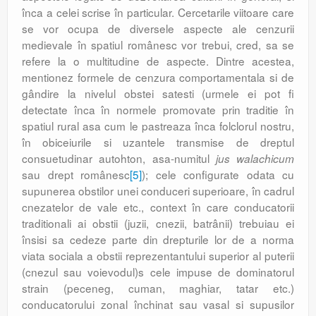
înca a celei scrise în particular. Cercetarile viitoare care
se vor ocupa de diversele aspecte ale cenzurii
medievale în spatiul românesc vor trebui, cred, sa se
refere la o multitudine de aspecte. Dintre acestea,
mentionez formele de cenzura comportamentala si de
gândire la nivelul obstei satesti (urmele ei pot fi
detectate înca în normele promovate prin traditie în
spatiul rural asa cum le pastreaza înca folclorul nostru,
în obiceiurile si uzantele transmise de dreptul
consuetudinar autohton, asa-numitul
jus walachicum
sau drept românesc
[5]
); cele configurate odata cu
supunerea obstilor unei conduceri superioare, în cadrul
cnezatelor de vale etc., context în care conducatorii
traditionali ai obstii (juzii, cnezii, batrânii) trebuiau ei
însisi sa cedeze parte din drepturile lor de a norma
viata sociala a obstii reprezentantului superior al puterii
(cnezul sau voievodul)s cele impuse de dominatorul
strain (peceneg, cuman, maghiar, tatar etc.)
conducatorului zonal închinat sau vasal si supusilor