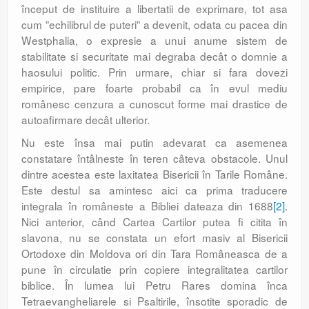
început de instituire a libertatii de exprimare, tot asa
cum ”echilibrul de puteri” a devenit, odata cu pacea din
Westphalia, o expresie a unui anume sistem de
stabilitate si securitate mai degraba decât o domnie a
haosului politic. Prin urmare, chiar si fara dovezi
empirice, pare foarte probabil ca în evul mediu
românesc cenzura a cunoscut forme mai drastice de
autoafirmare decât ulterior.
Nu este însa mai putin adevarat ca asemenea
constatare întâlneste în teren câteva obstacole. Unul
dintre acestea este laxitatea Bisericii în Tarile Române.
Este destul sa amintesc aici ca prima traducere
integrala în româneste a Bibliei dateaza din 1688
[2]
.
Nici anterior, când Cartea Cartilor putea fi citita în
slavona, nu se constata un efort masiv al Bisericii
Ortodoxe din Moldova ori din Tara Româneasca de a
pune în circulatie prin copiere integralitatea cartilor
biblice. În lumea lui Petru Rares domina înca
Tetraevangheliarele si Psaltirile, însotite sporadic de