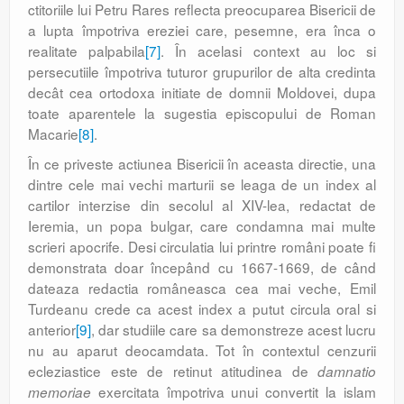
ctitoriile lui Petru Rares reflecta preocuparea Bisericii de
a lupta împotriva ereziei care, pesemne, era înca o
realitate palpabila
[7]
. În acelasi context au loc si
persecutiile împotriva tuturor grupurilor de alta credinta
decât cea ortodoxa initiate de domnii Moldovei, dupa
toate aparentele la sugestia episcopului de Roman
Macarie
[8]
.
În ce priveste actiunea Bisericii în aceasta directie, una
dintre cele mai vechi marturii se leaga de un index al
cartilor interzise din secolul al XIV-lea, redactat de
Ieremia, un popa bulgar, care condamna mai multe
scrieri apocrife. Desi circulatia lui printre români poate fi
demonstrata doar începând cu 1667-1669, de când
dateaza redactia româneasca cea mai veche, Emil
Turdeanu crede ca acest index a putut circula oral si
anterior
[9]
, dar studiile care sa demonstreze acest lucru
nu au aparut deocamdata. Tot în contextul cenzurii
ecleziastice este de retinut atitudinea de
damnatio
exercitata împotriva unui convertit la islam
memoriae