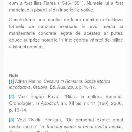
cum a fost Ilias Rares (1546-1551). Numele lui a fost
martelat din pisanii si din inscriptiile votive.
Deschiderea unui santier de lucru menit sa elucideze
formele de cenzura exersate în evul mediu si
manifestarile concrete legate de acestea ar putea
aduce surprize notabile în întelegerea vârstei de mijloc
a istoriei noastre.
Note
[1]
Adrian Marino,
Cenzura in Romania. Schita istorica
introductiva
, Craiova, Ed. Aius, 2000, p. 16-17.
[2]
Vezi Eugen Pavel, “Biblia in cultura romana.
Cronologie”, in
, an. XII bis, nr. 11 (150), 2000,
Apostrof
p. 13-14.
[3]
Vezi Ovidiu Pecican, “Un personaj exotic: omul
evului mediu”, in
,
Trecutul istoric si omul evului mediu