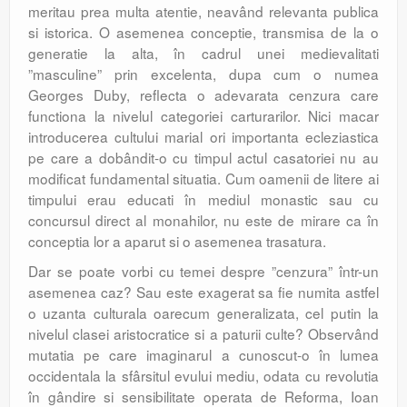
meritau prea multa atentie, neavând relevanta publica
si istorica. O asemenea conceptie, transmisa de la o
generatie la alta, în cadrul unei medievalitati
”masculine” prin excelenta, dupa cum o numea
Georges Duby, reflecta o adevarata cenzura care
functiona la nivelul categoriei carturarilor. Nici macar
introducerea cultului marial ori importanta ecleziastica
pe care a dobândit-o cu timpul actul casatoriei nu au
modificat fundamental situatia. Cum oamenii de litere ai
timpului erau educati în mediul monastic sau cu
concursul direct al monahilor, nu este de mirare ca în
conceptia lor a aparut si o asemenea trasatura.
Dar se poate vorbi cu temei despre ”cenzura” într-un
asemenea caz? Sau este exagerat sa fie numita astfel
o uzanta culturala oarecum generalizata, cel putin la
nivelul clasei aristocratice si a paturii culte? Observând
mutatia pe care imaginarul a cunoscut-o în lumea
occidentala la sfârsitul evului mediu, odata cu revolutia
în gândire si sensibilitate operata de Reforma, Ioan