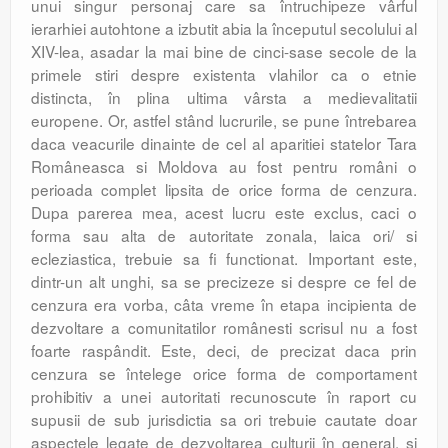
unui singur personaj care sa întruchipeze vârful
ierarhiei autohtone a izbutit abia la începutul secolului al
XIV-lea, asadar la mai bine de cinci-sase secole de la
primele stiri despre existenta vlahilor ca o etnie
distincta, în plina ultima vârsta a medievalitatii
europene. Or, astfel stând lucrurile, se pune întrebarea
daca veacurile dinainte de cel al aparitiei statelor Tara
Româneasca si Moldova au fost pentru români o
perioada complet lipsita de orice forma de cenzura.
Dupa parerea mea, acest lucru este exclus, caci o
forma sau alta de autoritate zonala, laica ori/ si
ecleziastica, trebuie sa fi functionat. Important este,
dintr-un alt unghi, sa se precizeze si despre ce fel de
cenzura era vorba, câta vreme în etapa incipienta de
dezvoltare a comunitatilor românesti scrisul nu a fost
foarte raspândit. Este, deci, de precizat daca prin
cenzura se întelege orice forma de comportament
prohibitiv a unei autoritati recunoscute în raport cu
supusii de sub jurisdictia sa ori trebuie cautate doar
aspectele legate de dezvoltarea culturii în general, si