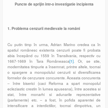
Puncte de sprijin într-o investigatie incipienta
1. Problema cenzurii medievale la români
Cu putin timp în urma, Adrian Marino credea ca în
spatiul românesc existenta cenzurii poate fi probata
abia începând cu 1559 în Transilvania, respectiv cu
1667-1669 în Tara Româneasca
[1]
. Or, se stie,
modernitatea timpurie a însemnat, printre altele, tocmai
o spargere a monopolului cenzurii si diversificarea
formelor de cenzurare concurente. Aceasta concurenta
– între biserici (caci Reforma a spart monopolul
ecleziastic crestin în lumea apuseana), între acestea si
stat, între monarhi si adunarile reprezentative
(parlamente) etc. – a fost, în pofida aparentei de
intensificare a interdictiilor, tocmai dimpotriva, un