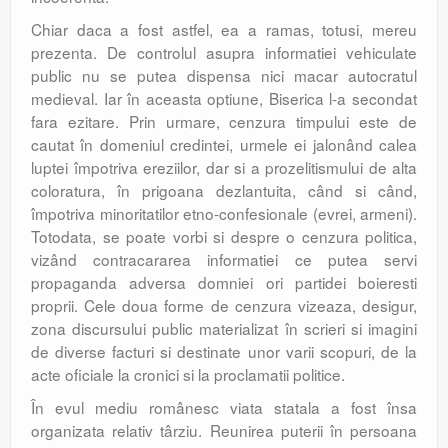
Chiar daca a fost astfel, ea a ramas, totusi, mereu
prezenta. De controlul asupra informatiei vehiculate
public nu se putea dispensa nici macar autocratul
medieval. Iar în aceasta optiune, Biserica l-a secondat
fara ezitare. Prin urmare, cenzura timpului este de
cautat în domeniul credintei, urmele ei jalonând calea
luptei împotriva ereziilor, dar si a prozelitismului de alta
coloratura, în prigoana dezlantuita, când si când,
împotriva minoritatilor etno-confesionale (evrei, armeni).
Totodata, se poate vorbi si despre o cenzura politica,
vizând contracararea informatiei ce putea servi
propaganda adversa domniei ori partidei boieresti
proprii. Cele doua forme de cenzura vizeaza, desigur,
zona discursului public materializat în scrieri si imagini
de diverse facturi si destinate unor varii scopuri, de la
acte oficiale la cronici si la proclamatii politice.
În evul mediu românesc viata statala a fost însa
organizata relativ târziu. Reunirea puterii în persoana