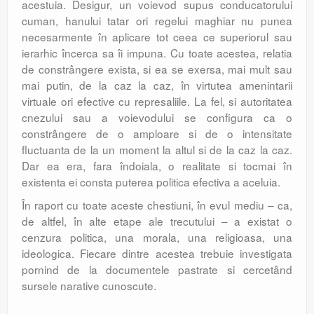
acestuia. Desigur, un voievod supus conducatorului
cuman, hanului tatar ori regelui maghiar nu punea
necesarmente în aplicare tot ceea ce superiorul sau
ierarhic încerca sa îi impuna. Cu toate acestea, relatia
de constrângere exista, si ea se exersa, mai mult sau
mai putin, de la caz la caz, în virtutea amenintarii
virtuale ori efective cu represaliile. La fel, si autoritatea
cnezului sau a voievodului se configura ca o
constrângere de o amploare si de o intensitate
fluctuanta de la un moment la altul si de la caz la caz.
Dar ea era, fara îndoiala, o realitate si tocmai în
existenta ei consta puterea politica efectiva a aceluia.
În raport cu toate aceste chestiuni, în evul mediu – ca,
de altfel, în alte etape ale trecutului – a existat o
cenzura politica, una morala, una religioasa, una
ideologica. Fiecare dintre acestea trebuie investigata
pornind de la documentele pastrate si cercetând
sursele narative cunoscute.