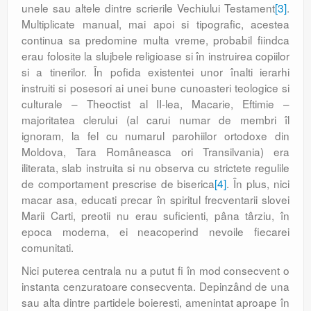
unele sau altele dintre scrierile Vechiului Testament
[3]
.
Multiplicate manual, mai apoi si tipografic, acestea
continua sa predomine multa vreme, probabil fiindca
erau folosite la slujbele religioase si în instruirea copiilor
si a tinerilor. În pofida existentei unor înalti ierarhi
instruiti si posesori ai unei bune cunoasteri teologice si
culturale – Theoctist al II-lea, Macarie, Eftimie –
majoritatea clerului (al carui numar de membri îl
ignoram, la fel cu numarul parohiilor ortodoxe din
Moldova, Tara Româneasca ori Transilvania) era
iliterata, slab instruita si nu observa cu strictete regulile
de comportament prescrise de biserica
[4]
. În plus, nici
macar asa, educati precar în spiritul frecventarii slovei
Marii Carti, preotii nu erau suficienti, pâna târziu, în
epoca moderna, ei neacoperind nevoile fiecarei
comunitati.
Nici puterea centrala nu a putut fi în mod consecvent o
instanta cenzuratoare consecventa. Depinzând de una
sau alta dintre partidele boieresti, amenintat aproape în