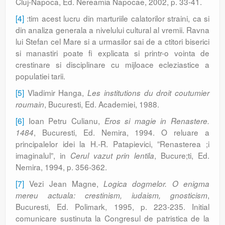
Cluj-Napoca, Ed. Nereamia Napocae, 2002, p. 33-41.
[4]
:tim acest lucru din marturiile calatorilor straini, ca si
din analiza generala a nivelului cultural al vremii. Ravna
lui Stefan cel Mare si a urmasilor sai de a ctitori biserici
si manastiri poate fi explicata si printr-o vointa de
crestinare si disciplinare cu mijloace ecleziastice a
populatiei tarii.
[5]
Vladimir Hanga,
Les institutions du droit coutumier
, Bucuresti, Ed. Academiei, 1988.
roumain
[6]
Ioan Petru Culianu,
Eros si magie in Renastere.
, Bucuresti, Ed. Nemira, 1994. O reluare a
1484
principalelor idei la H.-R. Patapievici, ”Renasterea ;i
imaginalul”, in
, Bucure;ti, Ed.
Cerul vazut prin lentila
Nemira, 1994, p. 356-362.
[7]
Vezi Jean Magne,
Logica dogmelor. O enigma
,
mereu actuala: crestinism, iudaism, gnosticism
Bucuresti, Ed. Polimark, 1995, p. 223-235. Initial
comunicare sustinuta la Congresul de patristica de la