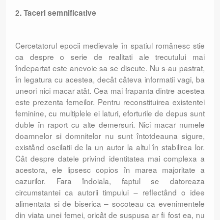
2. Taceri semnificative
Cercetatorul epocii medievale în spatiul românesc stie
ca despre o serie de realitati ale trecutului mai
îndepartat este anevoie sa se discute. Nu s-au pastrat,
în legatura cu acestea, decât câteva informatii vagi, ba
uneori nici macar atât. Cea mai frapanta dintre acestea
este prezenta femeilor. Pentru reconstituirea existentei
feminine, cu multiplele ei laturi, eforturile de depus sunt
duble în raport cu alte demersuri. Nici macar numele
doamnelor si domnitelor nu sunt întotdeauna sigure,
existând oscilatii de la un autor la altul în stabilirea lor.
Cât despre datele privind identitatea mai complexa a
acestora, ele lipsesc copios în marea majoritate a
cazurilor. Fara îndoiala, faptul se datoreaza
circumstantei ca autorii timpului – reflectând o idee
alimentata si de biserica – socoteau ca evenimentele
din viata unei femei, oricât de suspusa ar fi fost ea, nu