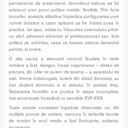
permanenta de pretendenti, domnitorul trebuia sa fie
artizanul unor jocuri politice mobile, flexibile. Prin forta
lucrurilor, aceasta atitudine împiedica configurarea unor
norme drastice a caror aplicare sa fie îndata pusa în
practica. Iar apoi, odata cu înlocuirea voievodului printr-
un altul, adeseori adversar al predecesorului sau, linia
politica se schimba, ceea ce fusese interzis devenind
permis, si invers.
O alta cauza a atenuarii cenzurii feudale în tarile
române a fost, desigur, însasi organizarea – destul de
precara, din câte ne putem da seama – a aparatului de
stat. Vreme îndelungata, boierii din sfatul domnesc au
fost slujitorii domnului si ai statului, în acelasi timp.
Separarea functiilor s-a produs în etape incomplete,
mai accentuate începând cu secolele XVII-XVIII.
Toate aceste constatari îngaduie observatia ca, din
multiple puncte de vedere, cenzura în teritoriile locuite
de români în evul mediu a fost fluctuanta, ezitanta,
incoerenta.