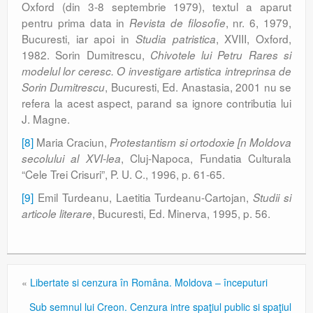
Oxford (din 3-8 septembrie 1979), textul a aparut
pentru prima data in
, nr. 6, 1979,
Revista de filosofie
Bucuresti, iar apoi in
, XVIII, Oxford,
Studia patristica
1982. Sorin Dumitrescu,
Chivotele lui Petru Rares si
modelul lor ceresc. O investigare artistica intreprinsa de
, Bucuresti, Ed. Anastasia, 2001 nu se
Sorin Dumitrescu
refera la acest aspect, parand sa ignore contributia lui
J. Magne.
[8]
Maria Craciun,
Protestantism si ortodoxie [n Moldova
, Cluj-Napoca, Fundatia Culturala
secolului al XVI-lea
“Cele Trei Crisuri”, P. U. C., 1996, p. 61-65.
[9]
Emil Turdeanu, Laetitia Turdeanu-Cartojan,
Studii si
, Bucuresti, Ed. Minerva, 1995, p. 56.
articole literare
«
Libertate si cenzura în Româna. Moldova – începuturi
Sub semnul lui Creon. Cenzura intre spaţiul public si spaţiul