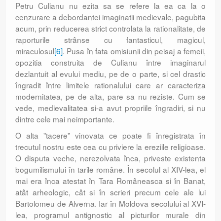
Petru Culianu nu ezita sa se refere la ea ca la o
cenzurare a debordantei imaginatii medievale, pagubita
acum, prin reducerea strict controlata la rationalitate, de
raporturile strânse cu fantasticul, magicul,
miraculosul
[6]
. Pusa în fata omisiunii din peisaj a femeii,
opozitia construita de Culianu între imaginarul
dezlantuit al evului mediu, pe de o parte, si cel drastic
îngradit între limitele rationalului care ar caracteriza
modernitatea, pe de alta, pare sa nu reziste. Cum se
vede, medievalitatea si-a avut propriile îngradiri, si nu
dintre cele mai neimportante.
O alta ”tacere” vinovata ce poate fi înregistrata în
trecutul nostru este cea cu priviere la ereziile religioase.
O disputa veche, nerezolvata înca, priveste existenta
bogumilismului în tarile române. În secolul al XIV-lea, el
mai era înca atestat în Tara Româneasca si în Banat,
atât arheologic, cât si în scrieri precum cele ale lui
Bartolomeu de Alverna. Iar în Moldova secolului al XVI-
lea, programul antignostic al picturilor murale din