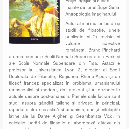
Ediţie îngrijită şi cuvânt
înainte de Ionel Buşe Seria
Antropologia imaginarului
Autor al mai multor lucrări şi
studii de filosofie, unele
publicate şi în reviste şi
volume colective
româneşti, Bruno Pinchard
a urmat cursurile Şcolii Normale Superioare din Paris şi
ale Scolii Normale Superioare din Pisa. Astăzi e
profesor la Universitatea Lyon 3, director al Şcolii
Doctorale de Filosofie, Regiunea Rhône-Alpes şi un
filosof francez specializat în problema umanismului
renascentist şi modern, dar prezent şi în dezbaterile
actuale despre post-umanism. Primele sale lucrări sunt
studii asupra gândirii italiene şi privesc, în principal,
raportul dintre scolastică şi umanism, dar şi mitologiile
latine ale lui Dante Aligheri şi Geambatista Vico. În
celelalte lucrări de filosofie el abordează câteva din