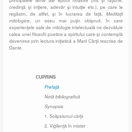
principalele teme ale epocii noastre (mit şi raţiune,
credinţă şi iniţiere, adevăr şi intuiţie etc.), pe care le
regăsim, de altfel, şi în lucrarea de faţă,
Meditaţii
, un eseu mai puţin obişnuit, în care
mitologice
experienţele sale de mitologie intelectuală ne dezvăluie
calea unei filosofii poetice a spiritului care-şi contemplă
devenirea prin lectura iniţiatică a Marii Cărţii rescrise de
Dante.
CUPRINS
Prefaţă
Notă bibliografică
Synopsis
1. Solipsismul cărţii
2. Vigilenţă în mister