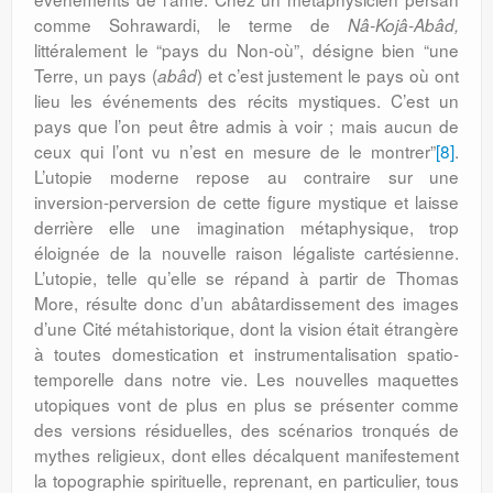
comme Sohrawardi, le terme de
Nâ-Kojâ-Abâd,
littéralement le “pays du Non-où”, désigne bien “une
Terre, un pays (
) et c’est justement le pays où ont
abâd
lieu les événements des récits mystiques. C’est un
pays que l’on peut être admis à voir ; mais aucun de
ceux qui l’ont vu n’est en mesure de le montrer”
[8]
.
L’utopie moderne repose au contraire sur une
inversion-perversion de cette figure mystique et laisse
derrière elle une imagination métaphysique, trop
éloignée de la nouvelle raison légaliste cartésienne.
L’utopie, telle qu’elle se répand à partir de Thomas
More, résulte donc d’un abâtardissement des images
d’une Cité métahistorique, dont la vision était étrangère
à toutes domestication et instrumentalisation spatio-
temporelle dans notre vie. Les nouvelles maquettes
utopiques vont de plus en plus se présenter comme
des versions résiduelles, des scénarios tronqués de
mythes religieux, dont elles décalquent manifestement
la topographie spirituelle, reprenant, en particulier, tous