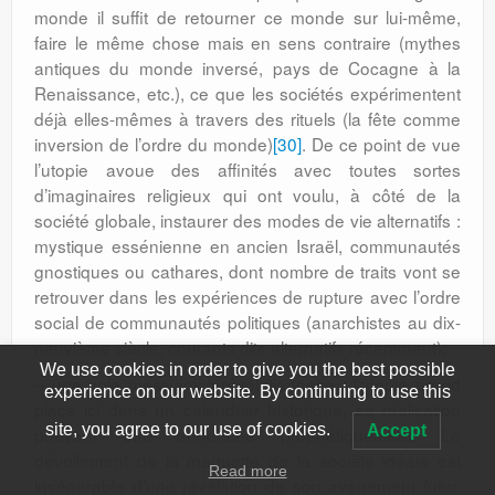
monde il suffit de retourner ce monde sur lui-même,
faire le même chose mais en sens contraire (mythes
antiques du monde inversé, pays de Cocagne à la
Renaissance, etc.), ce que les sociétés expérimentent
déjà elles-mêmes à travers des rituels (la fête comme
inversion de l’ordre du monde)
[30]
. De ce point de vue
l’utopie avoue des affinités avec toutes sortes
d’imaginaires religieux qui ont voulu, à côté de la
société globale, instaurer des modes de vie alternatifs :
mystique essénienne en ancien Israël, communautés
gnostiques ou cathares, dont nombre de traits vont se
retrouver dans les expériences de rupture avec l’ordre
social de communautés politiques (anarchistes au dix-
neuvième siècle, courants dits alternatifs récemment);
We use cookies in order to give you the best possible
– une voie messianico-révolutionnaire : l’utopie prend
experience on our website. By continuing to use this
place ici dans un calendrier historique, sa réalisation
site, you agree to our use of cookies.
Accept
pouvant être annoncée prophétiquement. Le
dévoilement de la maquette de la société idéale est
Read more
inséparable d’une révélation de son avènement futur.