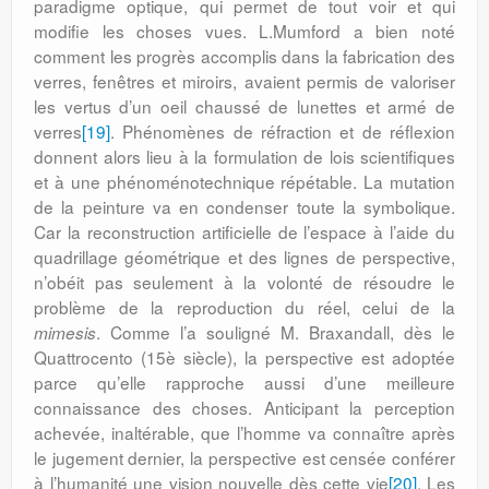
paradigme optique, qui permet de tout voir et qui
modifie les choses vues. L.Mumford a bien noté
comment les progrès accomplis dans la fabrication des
verres, fenêtres et miroirs, avaient permis de valoriser
les vertus d’un oeil chaussé de lunettes et armé de
verres
[19]
. Phénomènes de réfraction et de réflexion
donnent alors lieu à la formulation de lois scientifiques
et à une phénoménotechnique répétable. La mutation
de la peinture va en condenser toute la symbolique.
Car la reconstruction artificielle de l’espace à l’aide du
quadrillage géométrique et des lignes de perspective,
n’obéit pas seulement à la volonté de résoudre le
problème de la reproduction du réel, celui de la
. Comme l’a souligné M. Braxandall, dès le
mimesis
Quattrocento (15è siècle), la perspective est adoptée
parce qu’elle rapproche aussi d’une meilleure
connaissance des choses. Anticipant la perception
achevée, inaltérable, que l’homme va connaître après
le jugement dernier, la perspective est censée conférer
à l’humanité une vision nouvelle dès cette vie
[20]
. Les