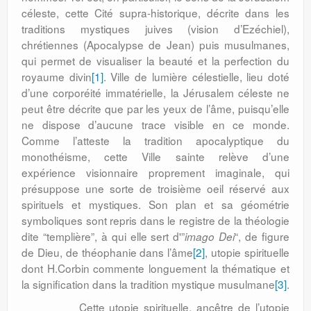
céleste, cette Cité supra-historique, décrite dans les
traditions mystiques juives (vision d’Ezéchiel),
chrétiennes (Apocalypse de Jean) puis musulmanes,
qui permet de visualiser la beauté et la perfection du
royaume divin
[1]
. Ville de lumière célestielle, lieu doté
d’une corporéité immatérielle, la Jérusalem céleste ne
peut être décrite que par les yeux de l’âme, puisqu’elle
ne dispose d’aucune trace visible en ce monde.
Comme l’atteste la tradition apocalyptique du
monothéisme, cette Ville sainte relève d’une
expérience visionnaire proprement imaginale, qui
présuppose une sorte de troisième oeil réservé aux
spirituels et mystiques. Son plan et sa géométrie
symboliques sont repris dans le registre de la théologie
dite “templière”, à qui elle sert d'”
“, de figure
imago Dei
de Dieu, de théophanie dans l’âme
[2]
, utopie spirituelle
dont H.Corbin commente longuement la thématique et
la signification dans la tradition mystique musulmane
[3]
.
Cette utopie spirituelle, ancêtre de l’utopie