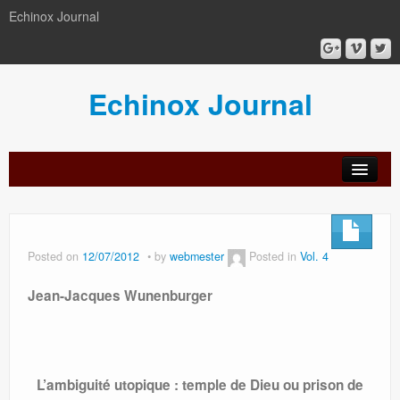
Echinox Journal
Echinox Journal
orial
Archive
Calls
Guidelines
Peer-
Ethics a
ard
for
for
review
Malpract
papers
authors
process
Posted on
12/07/2012
by
webmester
Posted in
Vol. 4
Jean-Jacques Wunenburger
L’ambiguité utopique : temple de Dieu ou prison de