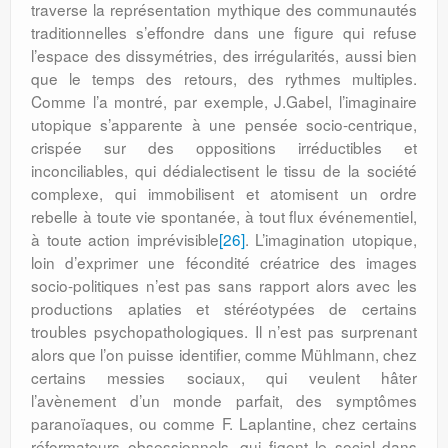
traverse la représentation mythique des communautés
traditionnelles s’effondre dans une figure qui refuse
l’espace des dissymétries, des irrégularités, aussi bien
que le temps des retours, des rythmes multiples.
Comme l’a montré, par exemple, J.Gabel, l’imaginaire
utopique s’apparente à une pensée socio-centrique,
crispée sur des oppositions irréductibles et
inconciliables, qui dédialectisent le tissu de la société
complexe, qui immobilisent et atomisent un ordre
rebelle à toute vie spontanée, à tout flux événementiel,
à toute action imprévisible
[26]
. L’imagination utopique,
loin d’exprimer une fécondité créatrice des images
socio-politiques n’est pas sans rapport alors avec les
productions aplaties et stéréotypées de certains
troubles psychopathologiques. Il n’est pas surprenant
alors que l’on puisse identifier, comme Mühlmann, chez
certains messies sociaux, qui veulent hâter
l’avènement d’un monde parfait, des symptômes
paranoïaques, ou comme F. Laplantine, chez certains
réformateurs obsessionnels, qui figent le social dans