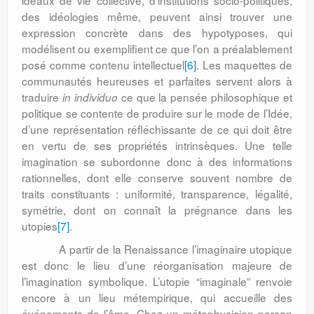
idéaux de vie collective, d’institutions socio-politiques,
des idéologies même, peuvent ainsi trouver une
expression concrète dans des hypotyposes, qui
modélisent ou exemplifient ce que l’on a préalablement
posé comme contenu intellectuel
[6]
. Les maquettes de
communautés heureuses et parfaites servent alors à
traduire
ce que la pensée philosophique et
in individuo
politique se contente de produire sur le mode de l’Idée,
d’une représentation réfléchissante de ce qui doit être
en vertu de ses propriétés intrinsèques. Une telle
imagination se subordonne donc à des informations
rationnelles, dont elle conserve souvent nombre de
traits constituants : uniformité, transparence, légalité,
symétrie, dont on connaît la prégnance dans les
utopies
[7]
.
A partir de la Renaissance l’imaginaire utopique
est donc le lieu d’une réorganisation majeure de
l’imagination symbolique. L’utopie “imaginale” renvoie
encore à un lieu métempirique, qui accueille des
événements de l’âme. Chez un métaphysicien persan