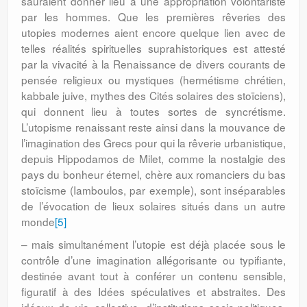
sauraient donner lieu à une appropriation volontariste
par les hommes. Que les premières rêveries des
utopies modernes aient encore quelque lien avec de
telles réalités spirituelles suprahistoriques est attesté
par la vivacité à la Renaissance de divers courants de
pensée religieux ou mystiques (hermétisme chrétien,
kabbale juive, mythes des Cités solaires des stoïciens),
qui donnent lieu à toutes sortes de syncrétisme.
L’utopisme renaissant reste ainsi dans la mouvance de
l’imagination des Grecs pour qui la rêverie urbanistique,
depuis Hippodamos de Milet, comme la nostalgie des
pays du bonheur éternel, chère aux romanciers du bas
stoïcisme (Iamboulos, par exemple), sont inséparables
de l’évocation de lieux solaires situés dans un autre
monde
[5]
– mais simultanément l’utopie est déjà placée sous le
contrôle d’une imagination allégorisante ou typifiante,
destinée avant tout à conférer un contenu sensible,
figuratif à des Idées spéculatives et abstraites. Des