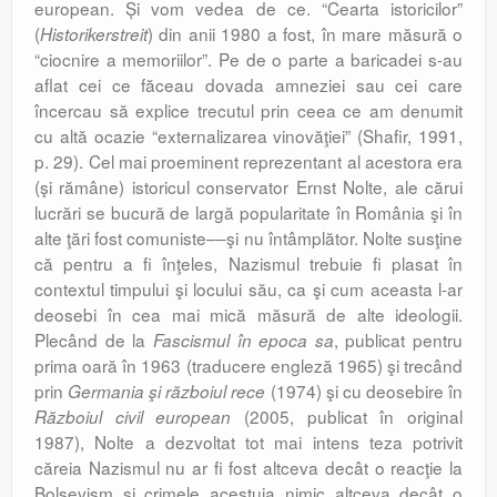
european. Și vom vedea de ce. “Cearta istoricilor”
(
) din anii 1980 a fost, în mare măsură o
Historikerstreit
“ciocnire a memoriilor”. Pe de o parte a baricadei s-au
aflat cei ce făceau dovada amneziei sau cei care
încercau să explice trecutul prin ceea ce am denumit
cu altă ocazie “externalizarea vinovăţiei” (Shafir, 1991,
p. 29). Cel mai proeminent reprezentant al acestora era
(şi rămâne) istoricul conservator Ernst Nolte, ale cărui
lucrări se bucură de largă popularitate în România şi în
alte ţări fost comuniste––şi nu întâmplător. Nolte susţine
că pentru a fi înţeles, Nazismul trebuie fi plasat în
contextul timpului şi locului său, ca şi cum aceasta l-ar
deosebi în cea mai mică măsură de alte ideologii.
Plecând de la
, publicat pentru
Fascismul în epoca sa
prima oară în 1963 (traducere engleză 1965) şi trecând
prin
(1974) şi cu deosebire în
Germania şi războiul rece
(2005, publicat în original
Războiul civil european
1987), Nolte a dezvoltat tot mai intens teza potrivit
căreia Nazismul nu ar fi fost altceva decât o reacţie la
Bolşevism şi crimele acestuia nimic altceva decât o