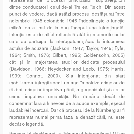
dintre conducătorii celui de-al Treilea Reich. Din acest
punct de vedere, dacă astăzi procesul desfăşurat între
noiembrie 1945-octombrie 1946 îndeplineşte o funcţie
mitică, ea a fost de la bun început una intenţionată.
Intenţia este de altfel reflectată atât în memoriile celor
care au participat la interogatorii şi/sau la întocmirea
actului de acuzare (Jackson, 1947; Taylor, 1949; Fyfe,
1964; Smith, 1976; Gilbert, 1995; Goldensohn, 2005)
cât şi în majoritatea studiilor dedicate procesului
(Davidson, 1966; Heydecker and Leeb, 1975; Harris,
1999; Connot, 2000). S-a intenţionat din start
mobilizarea întregii specii umane împotriva crimelor de
război, crimelor împotriva păcii, a genocidului şi a altor
crime împotriva umanităţii. Nu rămâne decât de
consemnat fără a fi nevoie de a aduce exemple, eşecul
lăudabilei încercări. Dar că procesul de la Nürnberg ar fi
reprezentat numai prima fază a denazificării, nu este
decât o legendă.
Procesului desfăşurat la Tribunalul Internaţional Militar