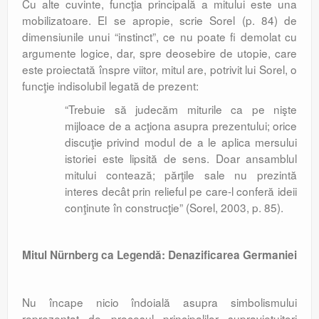
Cu alte cuvinte, funcţia principală a mitului este una
mobilizatoare. El se apropie, scrie Sorel (p. 84) de
dimensiunile unui “instinct”, ce nu poate fi demolat cu
argumente logice, dar, spre deosebire de utopie, care
este proiectată înspre viitor, mitul are, potrivit lui Sorel, o
funcţie indisolubil legată de prezent:
“Trebuie să judecăm miturile ca pe nişte
mijloace de a acţiona asupra prezentului; orice
discuţie privind modul de a le aplica mersului
istoriei este lipsită de sens. Doar ansamblul
mitului contează; părţile sale nu prezintă
interes decât prin relieful pe care-l conferă ideii
conţinute în construcţie” (Sorel, 2003, p. 85).
Mitul Nürnberg ca Legendă: Denazificarea Germaniei
Nu încape nicio îndoială asupra simbolismului
reprezentat de procesul principalilor supravieţuitori