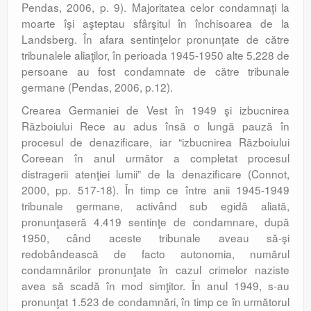
Pendas, 2006, p. 9). Majoritatea celor condamnaţi la
moarte îşi aşteptau sfârşitul în închisoarea de la
Landsberg. În afara sentinţelor pronunţate de către
tribunalele aliaţilor, în perioada 1945-1950 alte 5.228 de
persoane au fost condamnate de către tribunale
germane (Pendas, 2006, p.12).
Crearea Germaniei de Vest în 1949 şi izbucnirea
Războiului Rece au adus însă o lungă pauză în
procesul de denazificare, iar “izbucnirea Războiului
Coreean în anul următor a completat procesul
distragerii atenţiei lumii” de la denazificare (Connot,
2000, pp. 517-18). În timp ce între anii 1945-1949
tribunale germane, activând sub egidă aliată,
pronunţaseră 4.419 sentinţe de condamnare, după
1950, când aceste tribunale aveau să-şi
redobândească de facto autonomia, numărul
condamnărilor pronunţate în cazul crimelor naziste
avea să scadă în mod simţitor. În anul 1949, s-au
pronunţat 1.523 de condamnări, în timp ce în următorul