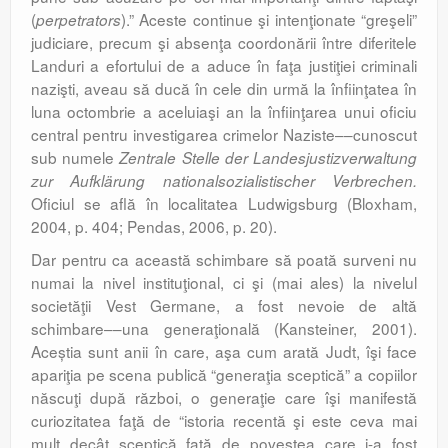
(
).” Aceste continue şi intenţionate “greşeli”
perpetrators
judiciare, precum şi absenţa coordonării între diferitele
Landuri a efortului de a aduce în faţa justiţiei criminali
nazişti, aveau să ducă în cele din urmă la înfiinţatea în
luna octombrie a aceluiaşi an la înfiinţarea unui oficiu
central pentru investigarea crimelor Naziste––cunoscut
sub numele
Zentrale Stelle der Landesjustizverwaltung
zur Aufklärung nationalsozialistischer Verbrechen.
Oficiul se află în localitatea Ludwigsburg (Bloxham,
2004, p. 404; Pendas, 2006, p. 20).
Dar pentru ca această schimbare să poată surveni nu
numai la nivel instituţional, ci şi (mai ales) la nivelul
societăţii Vest Germane, a fost nevoie de altă
schimbare––una generaţională (Kansteiner, 2001).
Aceștia sunt anii în care, aşa cum arată Judt, îşi face
apariţia pe scena publică “generaţia sceptică” a copiilor
născuţi după război, o generaţie care îşi manifestă
curiozitatea faţă de “istoria recentă şi este ceva mai
mult decât sceptică faţă de povestea care i-a fost