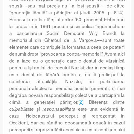
spusă––sau mai precis nu i-a fost spusă–– de către
“generaţia tăcută” a părinţilor ei (Judt, 2005, p. 814).
Procesele de la sfârşitul anilor ’50, procesul Eichmann
la Ierusalim în 1961 precum şi simbolica îngenunchere
a cancelarului Social Democrat Wily Brandt la
memorialul din Ghetoul de la Varşovia––sunt toate
elemente care contribuie la formarea a ceea ce poate fi
denumit drept “provocarea contra-memoriei.” Avem aici
de a face cu o generaţie care e destul de vârstnică
pentru a îşi aminti de trecutul Nazist, dar în acelaşi timp
este destul de tânără pentru a nu fi participat la
comiterea atrocităţilor Naziste; nu participarea
personală afectează memoria acestei generaţii, ci mai
degrabă povara responsbilităţii colective a participării la
crimă a generaţiei părinţilor.
[2]
Diferenţa dintre
şi
este una evidentă în
culpabilitate
responsabilitate
cazul Holocaustului perceput şi reprezentat în
Occident, dar ea rămâne deocamdată opacă în cazul
perceperii şi reprezentării acestuia în estul continentului