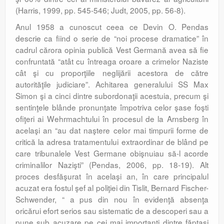
(Harris, 1999, pp. 545-546; Judt, 2005, pp. 56-8).
Anul 1958 a cunoscut ceea ce Devin O. Pendas
descrie ca fiind o serie de “noi procese dramatice” în
cadrul cărora opinia publică Vest Germană avea să fie
confruntată “atât cu întreaga oroare a crimelor Naziste
cât şi cu proporţiile neglijării acestora de către
autorităţile judiciare”. Achitarea generalului SS Max
Simon şi a cinci dintre subordonaţii acestuia, precum şi
sentinţele blânde pronunţate împotriva celor şase foşti
ofiţeri ai Wehrmachtului în procesul de la Arnsberg în
acelaşi an “au dat naştere celor mai timpurii forme de
critică la adresa tratamentului extraordinar de blând pe
care tribunalele Vest Germane obişnuiau să-l acorde
criminalilor Nazişti” (Pendas, 2006, pp. 18-19). Alt
proces desfăşurat în acelaşi an, în care principalul
acuzat era fostul şef al poliţiei din Tislit, Bernard Fischer-
Schwender, “ a pus din nou în evidenţă absenţa
oricărui efort serios sau sistematic de a descoperi sau a
pune sub acuzare pe cei mai importanţi dintre făptaşi