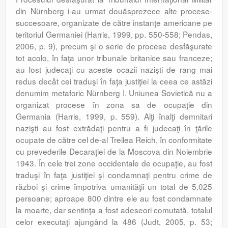
din Nürnberg i-au urmat douăsprezece alte procese-
succesoare, organizate de către instanţe americane pe
teritoriul Germaniei (Harris, 1999, pp. 550-558; Pendas,
2006, p. 9), precum şi o serie de procese desfăşurate
tot acolo, în faţa unor tribunale britanice sau franceze;
au fost judecaţi cu aceste ocazii nazişti de rang mai
redus decât cei traduşi în faţa justiţiei la ceea ce astăzi
denumim metaforic Nürnberg I. Uniunea Sovietică nu a
organizat procese în zona sa de ocupaţie din
Germania (Harris, 1999, p. 559). Alţi înalţi demnitari
nazişti au fost extrădaţi pentru a fi judecaţi în ţările
ocupate de către cel de-al Treilea Reich, în conformitate
cu prevederile Decaraţiei de la Moscova din Noiembrie
1943. În cele trei zone occidentale de ocupaţie, au fost
traduşi în faţa justiţiei şi condamnaţi pentru crime de
război şi crime împotriva umanităţii un total de 5.025
persoane; aproape 800 dintre ele au fost condamnate
la moarte, dar sentinţa a fost adeseori comutată, totalul
celor executaţi ajungând la 486 (Judt, 2005, p. 53;