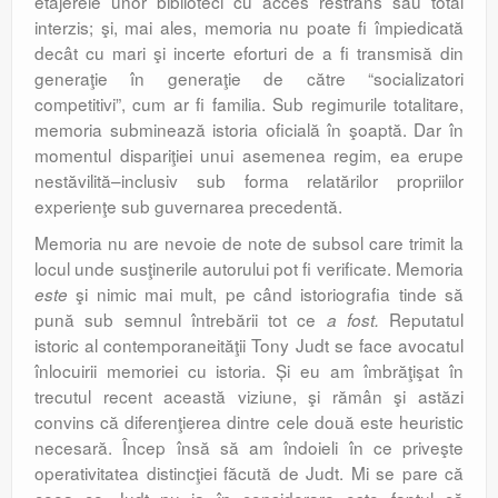
etajerele unor biblioteci cu acces restrâns sau total
interzis; şi, mai ales, memoria nu poate fi împiedicată
decât cu mari şi incerte eforturi de a fi transmisă din
generaţie în generaţie de către “socializatori
competitivi”, cum ar fi familia. Sub regimurile totalitare,
memoria subminează istoria oficială în şoaptă. Dar în
momentul dispariţiei unui asemenea regim, ea erupe
nestăvilită–inclusiv sub forma relatărilor propriilor
experienţe sub guvernarea precedentă.
Memoria nu are nevoie de note de subsol care trimit la
locul unde susţinerile autorului pot fi verificate. Memoria
şi nimic mai mult, pe când istoriografia tinde să
este
pună sub semnul întrebării tot ce
Reputatul
a fost.
istoric al contemporaneităţii Tony Judt se face avocatul
înlocuirii memoriei cu istoria. Și eu am îmbrăţişat în
trecutul recent această viziune, şi rămân şi astăzi
convins că diferenţierea dintre cele două este heuristic
necesară. Încep însă să am îndoieli în ce priveşte
operativitatea distincţiei făcută de Judt. Mi se pare că