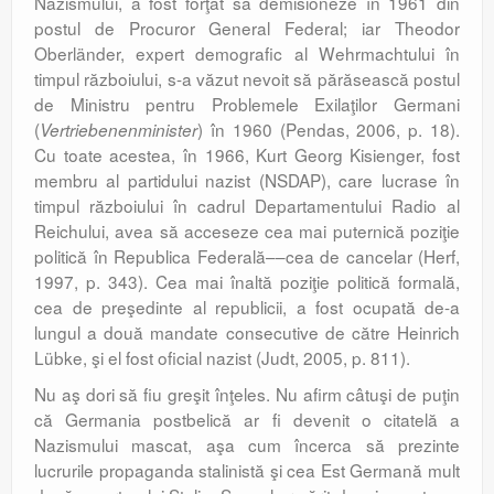
Nazismului, a fost forţat să demisioneze în 1961 din
postul de Procuror General Federal; iar Theodor
Oberländer, expert demografic al Wehrmachtului în
timpul războiului, s-a văzut nevoit să părăsească postul
de Ministru pentru Problemele Exilaţilor Germani
(
) în 1960 (Pendas, 2006, p. 18).
Vertriebenenminister
Cu toate acestea, în 1966, Kurt Georg Kisienger, fost
membru al partidului nazist (NSDAP), care lucrase în
timpul războiului în cadrul Departamentului Radio al
Reichului, avea să acceseze cea mai puternică poziţie
politică în Republica Federală––cea de cancelar (Herf,
1997, p. 343). Cea mai înaltă poziţie politică formală,
cea de preşedinte al republicii, a fost ocupată de-a
lungul a două mandate consecutive de către Heinrich
Lübke, şi el fost oficial nazist (Judt, 2005, p. 811).
Nu aş dori să fiu greşit înţeles. Nu afirm câtuşi de puţin
că Germania postbelică ar fi devenit o citatelă a
Nazismului mascat, aşa cum încerca să prezinte
lucrurile propaganda stalinistă şi cea Est Germană mult