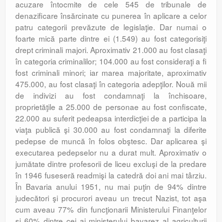
acuzare întocmite de cele 545 de tribunale de
denazificare însărcinate cu punerea în aplicare a celor
patru categorii prevăzute de legislaţie. Dar numai o
foarte mică parte dintre ei (1.549) au fost categorisiţi
drept criminali majori. Aproximativ 21.000 au fost clasaţi
în categoria criminalilor; 104.000 au fost consideraţi a fi
fost criminali minori; iar marea majoritate, aproximativ
475.000, au fost clasaţi în categoria adepţilor. Nouă mii
de indivizi au fost condamnaţi la închisoare,
proprietăţile a 25.000 de personae au fost confiscate,
22.000 au suferit pedeapsa interdicţiei de a participa la
viaţa publică şi 30.000 au fost condamnaţi la diferite
pedepse de muncă în folos obştesc. Dar aplicarea şi
executarea pedepselor nu a durat mult. Aproximativ o
jumătate dintre profesorii de liceu excluşi de la predare
în 1946 fuseseră readmişi la catedră doi ani mai târziu.
În Bavaria anului 1951, nu mai puţin de 94% dintre
judecători şi procurori aveau un trecut Nazist, tot aşa
cum aveau 77% din funcţionarii Ministerului Finanţelor
şi 60% dintre cei ai ministerului bavarez al agriculturii