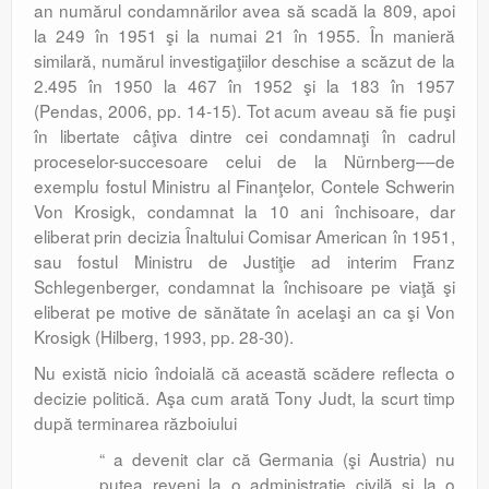
an numărul condamnărilor avea să scadă la 809, apoi
la 249 în 1951 şi la numai 21 în 1955. În manieră
similară, numărul investigaţiilor deschise a scăzut de la
2.495 în 1950 la 467 în 1952 şi la 183 în 1957
(Pendas, 2006, pp. 14-15). Tot acum aveau să fie puşi
în libertate câţiva dintre cei condamnaţi în cadrul
proceselor-succesoare celui de la Nürnberg––de
exemplu fostul Ministru al Finanţelor, Contele Schwerin
Von Krosigk, condamnat la 10 ani închisoare, dar
eliberat prin decizia Înaltului Comisar American în 1951,
sau fostul Ministru de Justiţie ad interim Franz
Schlegenberger, condamnat la închisoare pe viaţă şi
eliberat pe motive de sănătate în acelaşi an ca şi Von
Krosigk (Hilberg, 1993, pp. 28-30).
Nu există nicio îndoială că această scădere reflecta o
decizie politică. Aşa cum arată Tony Judt, la scurt timp
după terminarea războiului
“ a devenit clar că Germania (şi Austria) nu
putea reveni la o administraţie civilă şi la o