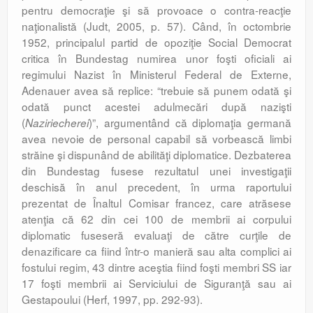
pentru democraţie şi să provoace o contra-reacţie
naţionalistă (Judt, 2005, p. 57). Când, în octombrie
1952, principalul partid de opoziţie Social Democrat
critica în Bundestag numirea unor foşti oficiali ai
regimului Nazist în Ministerul Federal de Externe,
Adenauer avea să replice: “trebuie să punem odată şi
odată punct acestei adulmecări după nazişti
(
)”, argumentând că diplomaţia germană
Naziriecherei
avea nevoie de personal capabil să vorbească limbi
străine şi dispunând de abilităţi diplomatice. Dezbaterea
din Bundestag fusese rezultatul unei investigaţii
deschisă în anul precedent, în urma raportului
prezentat de Înaltul Comisar francez, care atrăsese
atenţia că 62 din cei 100 de membrii ai corpului
diplomatic fuseseră evaluaţi de către curţile de
denazificare ca fiind într-o manieră sau alta complici ai
fostului regim, 43 dintre aceştia fiind foşti membri SS iar
17 foşti membrii ai Serviciului de Siguranţă sau ai
Gestapoului (Herf, 1997, pp. 292-93).