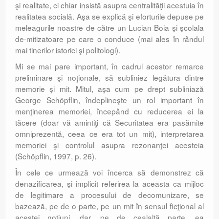
şi realitate, ci chiar insistă asupra centralităţii acestuia în
realitatea socială. Aşa se explică şi eforturile depuse pe
meleagurile noastre de către un Lucian Boia şi şcolala
de-mitizatoare pe care o conduce (mai ales în rândul
mai tinerilor istorici şi politologi).
Mi se mai pare important, în cadrul acestor remarce
preliminare şi noţionale, să subliniez legătura dintre
memorie şi mit. Mitul, aşa cum pe drept subliniază
George Schöpflin, îndeplineşte un rol important în
menţinerea memoriei, începând cu reducerea ei la
tăcere (doar vă amintiţi că Securitatea era pasămite
omniprezentă, ceea ce era tot un mit), interpretarea
memoriei şi controlul asupra rezonanţei acesteia
(Schöpflin, 1997, p. 26).
În cele ce urmează voi încerca să demonstrez că
denazificarea, şi implicit referirea la aceasta ca mijloc
de legitimare a procesului de decomunizare, se
bazează, pe de o parte, pe un mit în sensul ficţional al
acestei noţiuni, dar, pe de cealaltă parte, ea