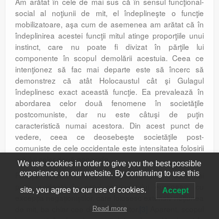
Am arătat în cele de mai sus că în sensul funcţional-
social al noţiunii de mit, el îndeplineşte o funcţie
mobilizatoare, aşa cum de asemenea am arătat că în
îndeplinirea acestei funcţii mitul atinge proporţiile unui
instinct, care nu poate fi divizat în părţile lui
componente în scopul demolării acestuia. Ceea ce
intenţionez să fac mai departe este să încerc să
demonstrez că atât Holocaustul cât şi Gulagul
îndeplinesc exact această funcţie. Ea prevalează în
abordarea celor două fenomene în societăţile
postcomuniste, dar nu este câtuşi de puţin
caracteristică numai acestora. Din acest punct de
vedere, ceea ce deosebeşte societăţile post-
comuniste de cele occidentale este intensitatea folosirii
mitului celor două genocide.
We use cookies in order to give you the best possible
experience on our website. By continuing to use this
Funcţia mobilizatoare a Holocaustului ca mit este mai
puţin evidentă în estul continentului european, cu
site, you agree to our use of cookies.
Accept
excepţia negaţioniştilor, care folosesc extensiv noţiunea
de mit, ba chiar cea de mit-fondator.
[3]
Aparent, scopul
Read more