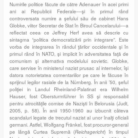
Numirile politice făcute de către Adenauer în acei primi
ani ai Republicii Federale––şi în primul rând
controversata numire a şefului său de cabinet Hans
Globke, viitor Secretar de Stat în Biroul Cancelarului––a
reflectat ceea ce Jeffrey Herf avea să descrie cu
sintagma “politica democratizării prin integrare”. Este
vorba de integrarea în rândul ţărilor occidentale şi în
primul rând în NATO, şi implicit în adversitatea faţă de
comunism şi alternativa modelului sovietic. Globke,
care servise în ministerul nazist prusac al internelor, îşi
datora notorietatea comentariilor pe care le făcuse în
sprijinul legilor rasiale de la Nürnberg. În anii ’50, şeful
poliţiei in Landul Rheinland-Palatinat era Wilhelm
Hauser, fost Obersturmführer în SS şi responsabil
pentru atrocităţile comise de Nazişti în Belorusia (Judt,
2005, p. 58). În anii 1950-1960 au izbucnit câteva
scandaluri legate de trecutul nazist al unor înalţi oficiali
germani. Astfel, Wolfgang Fränkel, fost procuror-general
pe lângă Curtea Supremă (
) în timpul
Reichsgericht