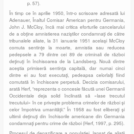
p. 57).
În timp ce în aprilie 1950, într-o scrisoare adresată lui
Adenauer, Înaltul Comisar American pentru Germania,
John J. McCloy, încă mai critica eforturile cancelarului
de a obţine amnistierea naziştilor condamnaţi de către
tribunalele aliate, la 31 ianuarie 1951 acelaşi McCloy
comuta sentinţe la moarte, amnistia sau reducea
pedepsele a 79 dintre cei 89 de criminali de război
deţinuţi în închisoarea de la Landsberg. Nouă dintre
aceştia primiseră sentinţa capitală, dar numai cinci
dintre ei au fost executaţi, pedeapsa celorlalţi fiind
comutată în închisoare perpetuă. Decizia comisarului,
arată Herf, “reprezenta o concesie făcută unei Germanii
Occidentale deja solid înclinată să «lase trecutul
trecutului» în ce priveşte problema crimelor de război şi
celor împotriva umanităţii.” În 1958 au fost eliberaţi şi
ultimii deţinuţi din închisorile americane din Germania
condamnaţi pentru crime de război (Herf, 1997, p. 295).
Procesul de denazificare a populaţiei, lansat de aliaţii