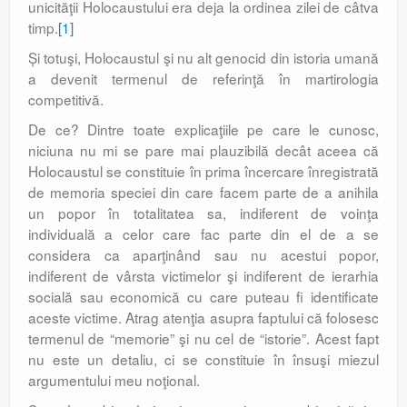
unicităţii Holocaustului era deja la ordinea zilei de câtva
timp.
[1]
Și totuşi, Holocaustul şi nu alt genocid din istoria umană
a devenit termenul de referinţă în martirologia
competitivă.
De ce? Dintre toate explicaţiile pe care le cunosc,
niciuna nu mi se pare mai plauzibilă decât aceea că
Holocaustul se constituie în prima încercare înregistrată
de memoria speciei din care facem parte de a anihila
un popor în totalitatea sa, indiferent de voinţa
individuală a celor care fac parte din el de a se
considera ca aparţinând sau nu acestui popor,
indiferent de vârsta victimelor şi indiferent de ierarhia
socială sau economică cu care puteau fi identificate
aceste victime. Atrag atenţia asupra faptului că folosesc
termenul de “memorie” şi nu cel de “istorie”. Acest fapt
nu este un detaliu, ci se constituie în însuşi miezul
argumentului meu noţional.