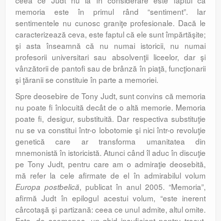
ceea ce Judt nu ia în considerare este faptul că
memoria este în primul rând “sentiment”. Iar
sentimentele nu cunosc graniţe profesionale. Dacă le
caracterizează ceva, este faptul că ele sunt împărtăşite;
şi asta înseamnă că nu numai istoricii, nu numai
profesorii universitari sau absolvenţii liceelor, dar şi
vânzătorii de pantofi sau de brânză în piaţă, funcţionarii
şi ţăranii se constituie în parte a memoriei.
Spre deosebire de Tony Judt, sunt convins că memoria
nu poate fi înlocuită decât de o altă memorie. Memoria
poate fi, desigur, substituită. Dar respectiva substituţie
nu se va constitui într-o lobotomie şi nici într-o revoluţie
genetică care ar transforma umanitatea din
mnemonistă în istoricistă. Atunci când îl aduc în discuţie
pe Tony Judt, pentru care am o admiraţie deosebită,
mă refer la cele afirmate de el în admirabilul volum
, publicat în anul 2005. “Memoria”,
Europa postbelică
afirmă Judt în epilogul acestui volum, “este inerent
cârcotaşă şi partizană: ceea ce unul admite, altul omite.
Este, de asemenea, un ghid insuficient pentru trecut.