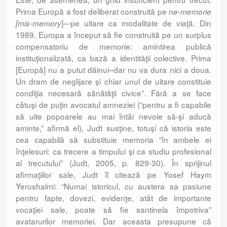
Prima Europă a fost deliberat construită pe
ne-memorie
]–-pe uitare ca modalitate de viaţă. Din
[mis-memory
1989, Europa a început să fie construită pe un surplus
compensatoriu de memorie: amintirea publică
instituţionalizată, ca bază a identităţii colective. Prima
[Europă] nu a putut dăinui–dar nu va dura nici a doua.
Un dram de neglijare şi chiar unul de uitare constituie
condiţia necesară sănătăţii civice”. Fără a se face
câtuşi de puţin avocatul amneziei (“pentru a fi capabile
să uite popoarele au mai întâi nevoie să-şi aducă
aminte,” afirmă el), Judt susţine, totuşi că istoria este
cea capabilă să substituie memoria “în ambele ei
înţelesuri: ca trecere a timpului şi ca studiu profesional
al trecutului” (Judt, 2005, p. 829-30). În sprijinul
afirmaţiilor sale, Judt îl citează pe Yosef Haym
Yerushalmi: “Numai istoricul, cu austera sa pasiune
pentru fapte, dovezi, evidenţe, atât de importante
vocaţiei sale, poate să fie santinela împotriva”
avatarurilor memoriei. Dar aceasta presupune că