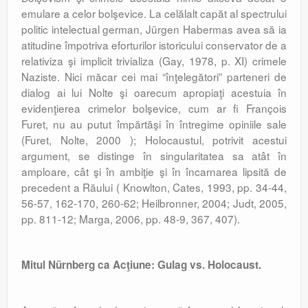
emulare a celor bolşevice. La celălalt capăt al spectrului
politic intelectual german, Jürgen Habermas avea să ia
atitudine împotriva eforturilor istoricului conservator de a
relativiza şi implicit trivializa (Gay, 1978, p. XI) crimele
Naziste. Nici măcar cei mai “înţelegători” parteneri de
dialog ai lui Nolte şi oarecum apropiaţi acestuia în
evidenţierea crimelor bolşevice, cum ar fi François
Furet, nu au putut împărtăşi în întregime opiniile sale
(Furet, Nolte, 2000 ); Holocaustul, potrivit acestui
argument, se distinge în singularitatea sa atât în
amploare, cât şi în ambiţie şi în încarnarea lipsită de
precedent a Răului ( Knowlton, Cates, 1993, pp. 34-44,
56-57, 162-170, 260-62; Heilbronner, 2004; Judt, 2005,
pp. 811-12; Marga, 2006, pp. 48-9, 367, 407).
Mitul Nürnberg ca Acţiune: Gulag vs. Holocaust.