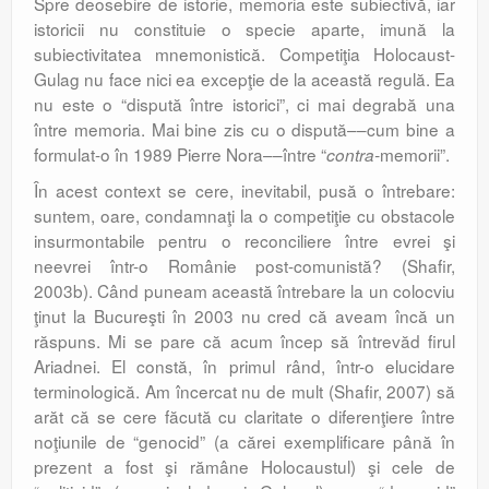
Spre deosebire de istorie, memoria este subiectivă, iar
istoricii nu constituie o specie aparte, imună la
subiectivitatea mnemonistică. Competiţia Holocaust-
Gulag nu face nici ea excepţie de la această regulă. Ea
nu este o “dispută între istorici”, ci mai degrabă una
între memoria. Mai bine zis cu o dispută––cum bine a
formulat-o în 1989 Pierre Nora––între “
memorii”.
contra-
În acest context se cere, inevitabil, pusă o întrebare:
suntem, oare, condamnaţi la o competiţie cu obstacole
insurmontabile pentru o reconciliere între evrei şi
neevrei într-o Românie post-comunistă? (Shafir,
2003b). Când puneam această întrebare la un colocviu
ţinut la Bucureşti în 2003 nu cred că aveam încă un
răspuns. Mi se pare că acum încep să întrevăd firul
Ariadnei. El constă, în primul rând, într-o elucidare
terminologică. Am încercat nu de mult (Shafir, 2007) să
arăt că se cere făcută cu claritate o diferenţiere între
noţiunile de “genocid” (a cărei exemplificare până în
prezent a fost şi rămâne Holocaustul) şi cele de