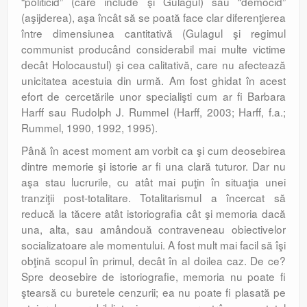
“politicid” (care include şi Gulagul) sau “democid”
(aşijderea), aşa încât să se poată face clar diferenţierea
între dimensiunea cantitativă (Gulagul şi regimul
communist producând considerabil mai multe victime
decât Holocaustul) şi cea calitativă, care nu afectează
unicitatea acestuia din urmă. Am fost ghidat în acest
efort de cercetările unor specialişti cum ar fi Barbara
Harff sau Rudolph J. Rummel (Harff, 2003; Harff, f.a.;
Rummel, 1990, 1992, 1995).
Până în acest moment am vorbit ca şi cum deosebirea
dintre memorie şi istorie ar fi una clară tuturor. Dar nu
aşa stau lucrurile, cu atât mai puţin în situaţia unei
tranziţii post-totalitare. Totalitarismul a încercat să
reducă la tăcere atât istoriografia cât şi memoria dacă
una, alta, sau amândouă contraveneau obiectivelor
socializatoare ale momentului. A fost mult mai facil să îşi
obţină scopul în primul, decât în al doilea caz. De ce?
Spre deosebire de istoriografie, memoria nu poate fi
ştearsă cu buretele cenzurii; ea nu poate fi plasată pe