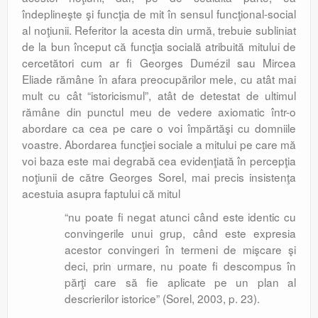
îndeplineşte şi funcţia de mit în sensul funcţional-social
al noţiunii. Referitor la acesta din urmă, trebuie subliniat
de la bun început că funcţia socială atribuită mitului de
cercetători cum ar fi Georges Dumézil sau Mircea
Eliade rămâne în afara preocupărilor mele, cu atât mai
mult cu cât “istoricismul”, atât de detestat de ultimul
rămâne din punctul meu de vedere axiomatic într-o
abordare ca cea pe care o voi împărtăşi cu domniile
voastre. Abordarea funcţiei sociale a mitului pe care mă
voi baza este mai degrabă cea evidenţiată în percepţia
noţiunii de către Georges Sorel, mai precis insistenţa
acestuia asupra faptului că mitul
“nu poate fi negat atunci când este identic cu
convingerile unui grup, când este expresia
acestor convingeri în termeni de mişcare şi
deci, prin urmare, nu poate fi descompus în
părţi care să fie aplicate pe un plan al
descrierilor istorice” (Sorel, 2003, p. 23).