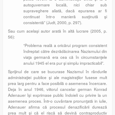
autoguvernare locală, nici chiar sub
supraveghere aliată, dacă epurarea ar fi
continuat într-o manieră susţinută şi
consistentă” (Judt, 2000, p. 297).
Sau cum acelaşi autor arată în altă lucrare (2005, p.
56):
“Problema reală a oricărui program consistent
îndreptat către dezrădăcinarea Nazismului din
viaţa germană era cea că în circumstanţele
anului 1945 el era pur şi simplu impracticabil”.
Sprijinul de care se bucurase Nazismul în rândurile
administraţiei publice şi ale magistraţilor fusese mult
prea larg pentru a face posibilă o asemenea încercare.
Deja în anul 1946, viitorul cancelar german Konrad
Adenauer îşi exprimase public îndoieli cu privire la un
asemenea proces. Într-o cuvântare pronunţată in iulie,
Adenauer afirma că procesul denazificării durează
prea mult şi că el riscă să devină contraproductiv