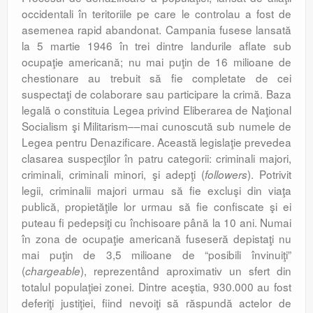
occidentali în teritoriile pe care le controlau a fost de
asemenea rapid abandonat. Campania fusese lansată
la 5 martie 1946 în trei dintre landurile aflate sub
ocupaţie americană; nu mai puţin de 16 milioane de
chestionare au trebuit să fie completate de cei
suspectaţi de colaborare sau participare la crimă. Baza
legală o constituia Legea privind Eliberarea de Naţional
Socialism şi Militarism––mai cunoscută sub numele de
Legea pentru Denazificare. Această legislaţie prevedea
clasarea suspecţilor în patru categorii: criminali majori,
criminali, criminali minori, şi adepţi (
). Potrivit
followers
legii, criminalii majori urmau să fie excluşi din viaţa
publică, propietăţile lor urmau să fie confiscate şi ei
puteau fi pedepsiţi cu închisoare până la 10 ani. Numai
în zona de ocupaţie americană fuseseră depistaţi nu
mai puţin de 3,5 milioane de “posibili învinuiţi”
(
), reprezentând aproximativ un sfert din
chargeable
totalul populaţiei zonei. Dintre aceştia, 930.000 au fost
deferiţi justiţiei, fiind nevoiţi să răspundă actelor de