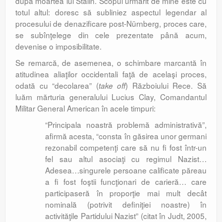
după moartea lui Stalin. Scopul urmărit de mine este cu
totul altul: doresc să subliniez aspectul legendar al
procesului de denazificare post-Nürnberg, proces care,
se subînţelege din cele prezentate până acum,
devenise o imposibilitate.
Se remarcă, de asemenea, o schimbare marcantă în
atitudinea aliaţilor occidentali faţă de acelaşi proces,
odată cu “decolarea” (
) Războiului Rece. Să
take off
luăm mărturia generalului Lucius Clay, Comandantul
Militar General American în acele timpuri:
“Principala noastră problemă administrativă”,
afirmă acesta, “consta în găsirea unor germani
rezonabil competenţi care să nu fi fost într-un
fel sau altul asociaţi cu regimul Nazist…
Adesea…singurele persoane calificate păreau
a fi fost foştii funcţionari de carieră… care
participaseră în proporţie mai mult decât
nominală (potrivit definiţiei noastre) în
activităţile Partidului Nazist” (citat în Judt, 2005,