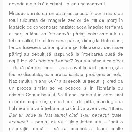
dovada materială a crimei – şi anume cadavrul.
Mi-aduc aminte că lumea a fost şi este în continuare cu
totul tulburată de imaginile zecilor de mii de morţi în
lagărele de concentrare naziste; acea imagine terifiantă
a morţii a făcut ca, într-adevăr, părinţii celor care într-un
fel sau altul, fie că fuseseră părtaşi direcţi la Holocaust,
fie că fuseseră contemporani şi-l toleraseră, deci acei
părinţi au trebuit să răspundă la întrebarea pusă de
copiii lor:
Aşa s-a născut ca efect
Voi unde eraţi atunci?
– după părerea mea –, aşa a avut impact, practic, şi a
fost re-discutată, cu mare seriozitate, problema crimelor
Nazismului în anii ’60-’70 ai secolului trecut, şi cred că
un proces similar se va petrece şi în România cu
crimele Comunismului. Va fi acel moment în care, mai
degrabă copiii noştri, decît noi – de pildă, mai degrabă
fiul meu mă va întreba atunci cînd va avea vreo 18 ani:
Dar tu unde ai fost atunci cînd s-au petrecut toate
pentru că va fi timp îndeajuns, – încă o
acestea? –
generaţie, două –, să se acumuleze foarte multe