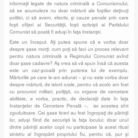
informaţii legate de natura criminală a Comunismului,
să se acumuleze nu doar mărturii ale foştilor deţinuţi
politici, ci să avem, efectiv, şi cauze penale prin care
foşti ofiţeri ai Securităţii, foşti activişti ai Partidului
Comunist să poată fi aduşi în faţa Instanţei.
Este un început. Aţi putea spune că e vorba doar
despre şase morţi: cum poţi să faci un proces relevant
pentru natura criminală a Regimului Comunist avînd
doar şase cadavre? Aş vrea să vă spun însă că acesta
este un
prin puterea lui de exemplu.
caz-şcoală
Mărturiile pe care le-am adunat – şi nu este vorba doar
despre mărturii, de istorii orale, pentru că acolo am fost
cu procurori militari, poliţişti, cu organe de cercetare
abilitate, e vorba, practic, de declaraţii date în faţa
Instanţelor de Cercetare Penală –, iar acestea sînt
zguduitoare. Cei şase tineri au fost îngropaţi de părinţii
lor, aduşi fiind de securişti la faţa locului; doar unul
dintre părinţii acelor copii nu participase la acest ritual
sinistru al îngropării propriului fiu, pentru că, pur şi