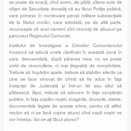
se poate de exacţi, cînd avem, de pildă, cîteva sute de
ofiţeri de Securitate dovediţi că au făcut Poliţie politică,
care primesc în continuare pensii militare substanţiale
de la Statul român, care totodată, pe de altă parte,
recunoaşte că acei oameni sînt vinovaţi de abuzuri pe
parcursul Regimului Comunist.
Institutul de Investigare a Crimelor Comunismului
încearcă să aducă unele clarificări în această zonă în
care, deocamdată, după părerea mea, nu se poate
vorbi de reconciliere, ci mai degrabă de complicitate.
Trebuie să împărţim apele, trebuie să stabilim efectiv ca
cine se face vinovat de crimă să fie adus în faţa
Instanţei de Judecată şi într-un fel sau altul să
plătească. Apoi, trebuie să aducem în faţa conştiinţei
publice, în faţa copiilor noştri, imaginile, dovezile, datele,
documentele legate de aceste crime, pentru că altfel,
riscăm să ni se facă ruşine atunci cînd copiii noştri ne
vor întreba
: Voi ce-aţi făcut atunci?