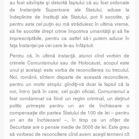
au fost săvîrşite şi datorită faptului că au fost ordonate
de Instanţele Superioare ale Statului, aduse la
îndeplinire de Instituţii ale Statului, pot fi socotite, şi
pentru asta cel puţin eu mă străduiesc în ultima vreme,
să fie socotite drept crime împotriva umanităţii şi să fie
imprescriptibile, pentru ca astfel să-i putem aduce în
faţa Instanţei pe cei care le-au înfăptuit.
Pentru că, în ultimă instanţă, atunci cînd vorbim de
crimele Comunismului sau de Holocaust, scopul este
unul şi acelaşi: este vorba de reconcilierea cu trecutul.
Noi, românii, sîntem departe de această reconciliere,
pentru un motiv simplu: gîndiţi-vă doar la faptul că la
noi, într-o ţară în care, cel puţin oficial, Comunismul a
fost condamnat ca fiind un regim criminal, un deţinut
politic primeşte pentru un an de închisoare o
compensaţie din partea Statului de 100 de lei – pentru
un an de închisoare! –, în timp ce un ofiţer de
Securitate are o pensie medie de 3000 de lei. Este greu
să vorbesc de reconciliere cînd avem aceşti termeni cît