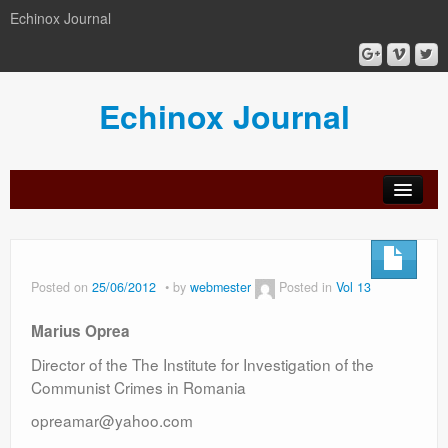
Echinox Journal
Echinox Journal
orial
Archive
Calls
Guidelines
Peer-
Ethics a
ard
for
for
review
Malpract
papers
authors
process
Posted on
25/06/2012
by
webmester
Posted in
Vol 13
Marius Oprea
Director of the The Institute for Investigation of the
Communist Crimes in Romania
opreamar@yahoo.com