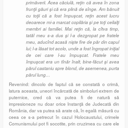
primăverii. Acea căciulă, reţin că avea în zona
frunţii găuri şi că era plină de sînge. Am bănuit
cu toţii că a fost împuşcat, reţin acest lucru
deoarece mi-a marcat copilăria şi pe toţi ceilalţi
membri ai familiei. Mai reţin că, la cîtva timp,
tatăl meu s-a dus şi l-a dezgropat pe fratele
meu, aducînd acasă nişte fire de păr din capul
lui; l-a lăsat tot acolo, unde a fost îngropat iniţial
de cei care l-au împuşcat. Fratele meu
împuşcat era un tînăr înalt, bine-făcut şi avea
părul castaniu spre blond, de asemenea, purta
părul lung…
Revenind: dincolo de faptul că se constată o crimă,
latura aceasta, uneori încărcată de simboluri extrem de
puternice, cred că va putea fi de natură să
impresioneze nu doar orice Instanţă de Judecată din
România, dar va putea să arate că, în egală măsură cu
ceea ce s-a petrecut în cazul Holocaustului, crimele
Comunismului pot fi socotite, prin cruzimea cu care ele