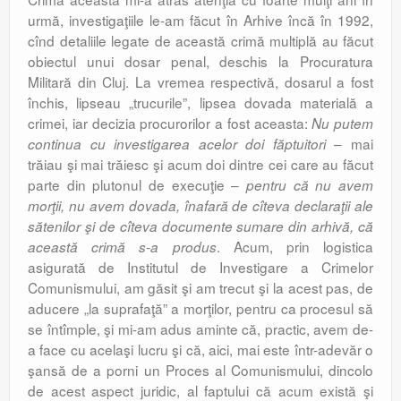
urmă, investigaţiile le-am făcut în Arhive încă în 1992,
cînd detaliile legate de această crimă multiplă au făcut
obiectul unui dosar penal, deschis la Procuratura
Militară din Cluj. La vremea respectivă, dosarul a fost
închis, lipseau „trucurile”, lipsea dovada materială a
crimei, iar decizia procurorilor a fost aceasta:
Nu putem
– mai
continua cu investigarea acelor doi făptuitori
trăiau şi mai trăiesc şi acum doi dintre cei care au făcut
parte din plutonul de execuţie –
pentru că nu avem
morţii, nu avem dovada, înafară de cîteva declaraţii ale
sătenilor şi de cîteva documente sumare din arhivă, că
. Acum, prin logistica
această crimă s-a produs
asigurată de Institutul de Investigare a Crimelor
Comunismului, am găsit şi am trecut şi la acest pas, de
aducere
„la suprafaţă” a morţilor, pentru ca procesul să
se întîmple, şi mi-am adus aminte că, practic, avem de-
a face cu acelaşi lucru şi că, aici, mai este într-adevăr o
şansă de a porni un Proces al Comunismului, dincolo
de acest aspect juridic, al faptului că acum există şi