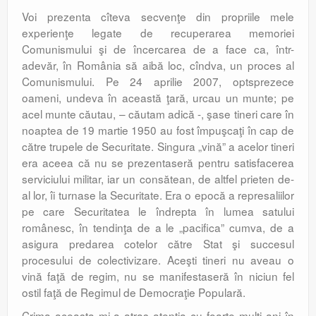
Voi prezenta cîteva secvenţe din propriile mele
experienţe legate de recuperarea memoriei
Comunismului şi de încercarea de a face ca, într-
adevăr, în România să aibă loc, cîndva, un proces al
Comunismului. Pe 24 aprilie 2007, optsprezece
oameni, undeva în această ţară, urcau un munte; pe
acel munte căutau, – căutam adică -, şase tineri care în
noaptea de 19 martie 1950 au fost împuşcaţi în cap de
către trupele de Securitate. Singura „vină” a acelor tineri
era aceea că nu se prezentaseră pentru satisfacerea
serviciului militar, iar un consătean, de altfel prieten de-
al lor, îi turnase la Securitate. Era o epocă a represaliilor
pe care Securitatea le îndrepta în lumea satului
românesc, în tendinţa de a le „pacifica” cumva, de a
asigura predarea cotelor către Stat şi succesul
procesului de colectivizare. Aceşti tineri nu aveau o
vină faţă de regim, nu se manifestaseră în niciun fel
ostil faţă de Regimul de Democraţie Populară.
Crima aceasta mi-a atras atenţia cu foarte mulţi ani în