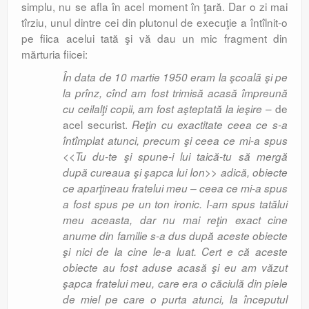
simplu, nu se afla în acel moment în ţară. Dar o zi mai
tîrziu, unul dintre cei din plutonul de execuţie a întîlnit-o
pe fiica acelui tată şi vă dau un mic fragment din
mărturia fiicei:
În data de 10 martie 1950 eram la şcoală şi pe
la prînz, cînd am fost trimisă acasă împreună
– de
cu ceilalţi copii, am fost aşteptată la ieşire
acel securist.
Reţin cu exactitate ceea ce s-a
întîmplat atunci, precum şi ceea ce mi-a spus
<<Tu du-te şi spune-i lui taică-tu să mergă
după cureaua şi şapca lui Ion>> adică, obiecte
ce aparţineau fratelui meu – ceea ce mi-a spus
a fost spus pe un ton ironic. I-am spus tatălui
meu aceasta, dar nu mai reţin exact cine
anume din familie s-a dus după aceste obiecte
şi nici de la cine le-a luat. Cert e că aceste
obiecte au fost aduse acasă şi eu am văzut
şapca fratelui meu, care era o căciulă din piele
de miel pe care o purta atunci, la începutul