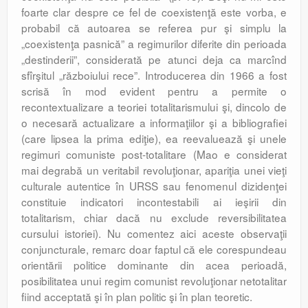
foarte clar despre ce fel de coexistenţă este vorba, e
probabil că autoarea se referea pur şi simplu la
„coexistenţa pasnică” a regimurilor diferite din perioada
„destinderii”, considerată pe atunci deja ca marcînd
sfîrşitul „războiului rece”. Introducerea din 1966 a fost
scrisă în mod evident pentru a permite o
recontextualizare a teoriei totalitarismului şi, dincolo de
o necesară actualizare a informaţiilor şi a bibliografiei
(care lipsea la prima ediţie), ea reevaluează şi unele
regimuri comuniste post-totalitare (Mao e considerat
mai degrabă un veritabil revoluţionar, apariţia unei vieţi
culturale autentice în URSS sau fenomenul dizidenţei
constituie indicatori incontestabili ai ieşirii din
totalitarism, chiar dacă nu exclude reversibilitatea
cursului istoriei). Nu comentez aici aceste observaţii
conjuncturale, remarc doar faptul că ele corespundeau
orientării politice dominante din acea perioadă,
posibilitatea unui regim comunist revoluţionar netotalitar
fiind acceptată şi în plan politic şi în plan teoretic.