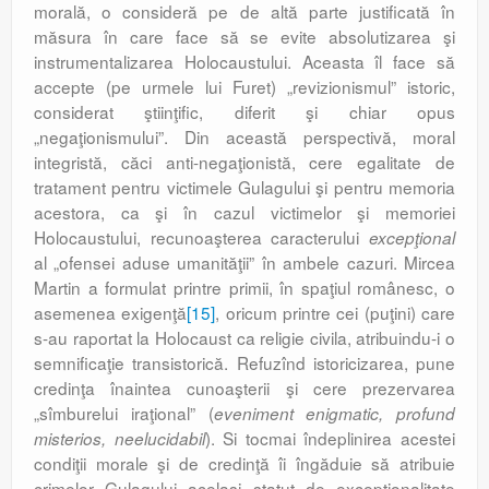
morală, o consideră pe de altă parte justificată în
măsura în care face să se evite absolutizarea şi
instrumentalizarea Holocaustului. Aceasta îl face să
accepte (pe urmele lui Furet) „revizionismul” istoric,
considerat ştiinţific, diferit şi chiar opus
„negaţionismului”. Din această perspectivă, moral
integristă, căci anti-negaţionistă, cere egalitate de
tratament pentru victimele Gulagului şi pentru memoria
acestora, ca şi în cazul victimelor şi memoriei
Holocaustului, recunoaşterea caracterului
excepţional
al „ofensei aduse umanităţii” în ambele cazuri. Mircea
Martin a formulat printre primii, în spaţiul românesc, o
asemenea exigenţă
[15]
, oricum printre cei (puţini) care
s-au raportat la Holocaust ca religie civila, atribuindu-i o
semnificaţie transistorică. Refuzînd istoricizarea, pune
credinţa înaintea cunoaşterii şi cere prezervarea
„sîmburelui iraţional” (
eveniment enigmatic, profund
). Si tocmai îndeplinirea acestei
misterios, neelucidabil
condiţii morale şi de credinţă îi îngăduie să atribuie
crimelor Gulagului acelaşi statut de excepţionalitate