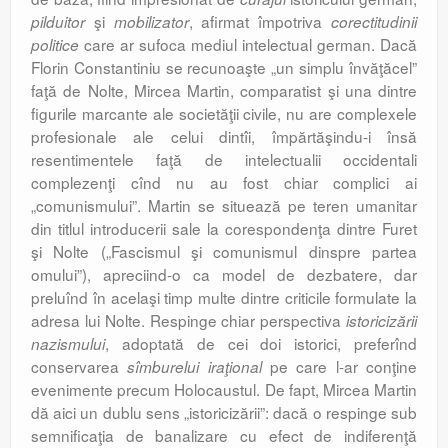
şi
, afirmat împotriva
pilduitor
mobilizator
corectitudinii
care ar sufoca mediul intelectual german. Dacă
politice
Florin Constantiniu se recunoaşte „un simplu învăţăcel”
faţă de Nolte, Mircea Martin, comparatist şi una dintre
figurile marcante ale societăţii civile, nu are complexele
profesionale ale celui dintîi, împărtăşindu-i însă
resentimentele faţă de intelectualii occidentali
complezenţi cînd nu au fost chiar complici ai
„comunismului”. Martin se situează pe teren umanitar
din titlul introducerii sale la corespondenţa dintre Furet
şi Nolte („Fascismul şi comunismul dinspre partea
omului”), apreciind-o ca model de dezbatere, dar
preluînd în acelaşi timp multe dintre criticile formulate la
adresa lui Nolte. Respinge chiar perspectiva
istoricizării
, adoptată de cei doi istorici, preferînd
nazismului
conservarea
pe care l-ar conţine
sîmburelui iraţional
evenimente precum Holocaustul. De fapt, Mircea Martin
dă aici un dublu sens „istoricizării”: dacă o respinge sub
semnificaţia de banalizare cu efect de indiferenţă