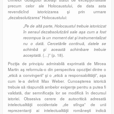
precum celor ale Holocaustului, de data asta
revendicînd istoricizarea şi prin urmare
„dezabsolutizarea” Holocaustului:
„
Pe de altă parte, Holocaustul trebuie istoricizat
în sensul dezabsolutizării sale aşa cum a fost
recompus la un moment dat şi instrumentalizat
nu o dată. Cercetările continuă, datele se
schimbă şi această schimbare trebuie
(…)” (p. 18).
acceptată.
Poziţia de principiu admirabilă exprimată de Mircea
Martin aş reformula-o din perspectiva opoziţiei dintre o
„etică a convingerii” şi o „etică a responsabilităţii”, aşa
cum le-a definit Max Weber. Cunoaşterea istorică
trebuie să răspundă ambelor exigenţe pentru a putea fi
validată, dar semnificaţia lor se modifică în decursul
istoriei. Obsesiva cerere de autocritică adresată
intelectualităţii occidentale „de stînga” de unii
reprezentanţi ai intelectualităţii româneşti indică