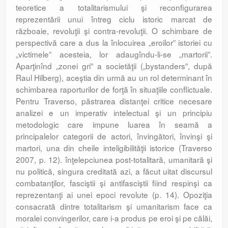
teoretice a totalitarismului şi reconfigurarea
reprezentării unui întreg ciclu istoric marcat de
războaie, revoluţii şi contra-revoluţii. O schimbare de
perspectivă care a dus la înlocuirea „eroilor” istoriei cu
„victimele” acesteia, lor adaugîndu-li-se „martorii”.
Aparţinînd „zonei gri” a societăţii („bystanders”, după
Raul Hilberg), aceştia din urmă au un rol determinant în
schimbarea raporturilor de forţă în situaţiile conflictuale.
Pentru Traverso, păstrarea distanţei critice necesare
analizei e un imperativ intelectual şi un principiu
metodologic care impune luarea în seamă a
principalelor categorii de actori, învingători, învinşi şi
martori, una din cheile inteligibilităţii istorice (Traverso
2007, p. 12). înţelepciunea post-totalitară, umanitară şi
nu politică, singura creditată azi, a făcut uitat discursul
combatanţilor, fasciştii şi antifasciştii fiind respinşi ca
reprezentanţi ai unei epoci revolute (p. 14). Opoziţia
consacrată dintre totalitarism şi umanitarism face ca
moralei convingerilor, care i-a produs pe eroi şi pe călăi,