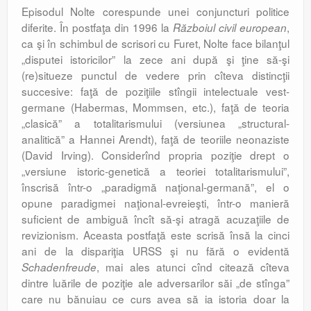
Episodul Nolte corespunde unei conjuncturi politice
diferite. În postfaţa din 1996 la
,
Războiul civil european
ca şi în schimbul de scrisori cu Furet, Nolte face bilanţul
„disputei istoricilor” la zece ani după şi ţine să-şi
(re)situeze punctul de vedere prin cîteva distincţii
succesive: faţă de poziţiile stîngii intelectuale vest-
germane (Habermas, Mommsen, etc.), faţă de teoria
„clasică” a totalitarismului (versiunea „structural-
analitică” a Hannei Arendt), faţă de teoriile neonaziste
(David Irving). Considerînd propria poziţie drept o
„versiune istoric-genetică a teoriei totalitarismului”,
înscrisă într-o „paradigmă naţional-germană”, el o
opune paradigmei naţional-evreieşti, într-o manieră
suficient de ambiguă încît să-şi atragă acuzaţiile de
revizionism. Aceasta postfaţă este scrisă însă la cinci
ani de la dispariţia URSS şi nu fără o evidentă
, mai ales atunci cînd citează cîteva
Schadenfreude
dintre luările de poziţie ale adversarilor săi „de stînga”
care nu bănuiau ce curs avea să ia istoria doar la