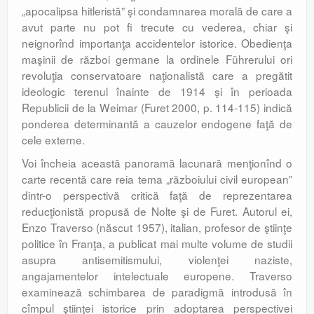
„apocalipsa hitleristă” şi condamnarea morală de care a
avut parte nu pot fi trecute cu vederea, chiar şi
neignorînd importanţa accidentelor istorice. Obedienţa
maşinii de război germane la ordinele Führerului ori
revoluţia conservatoare naţionalistă care a pregătit
ideologic terenul înainte de 1914 şi în perioada
Republicii de la Weimar (Furet 2000, p. 114-115) indică
ponderea determinantă a cauzelor endogene faţă de
cele externe.
Voi încheia această panoramă lacunară menţionînd o
carte recentă care reia tema „războiului civil european”
dintr-o perspectivă critică faţă de reprezentarea
reducţionistă propusă de Nolte şi de Furet. Autorul ei,
Enzo Traverso (născut 1957), italian, profesor de ştiinţe
politice în Franţa, a publicat mai multe volume de studii
asupra antisemitismului, violenţei naziste,
angajamentelor intelectuale europene. Traverso
examinează schimbarea de paradigmă introdusă în
cîmpul ştiinţei istorice prin adoptarea perspectivei