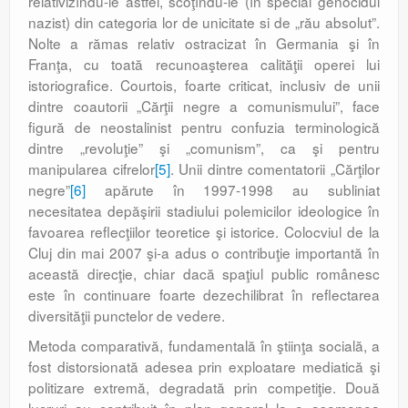
relativizîndu-le astfel, scoţîndu-le (în special genocidul
nazist) din categoria lor de unicitate si de „rău absolut”.
Nolte a rămas relativ ostracizat în Germania şi în
Franţa, cu toată recunoaşterea calităţii operei lui
istoriografice. Courtois, foarte criticat, inclusiv de unii
dintre coautorii „Cărţii negre a comunismului”, face
figură de neostalinist pentru confuzia terminologică
dintre „revoluţie” şi „comunism”, ca şi pentru
manipularea cifrelor
[5]
. Unii dintre comentatorii „Cărţilor
negre”
[6]
apărute în 1997-1998 au subliniat
necesitatea depăşirii stadiului polemicilor ideologice în
favoarea reflecţiilor teoretice şi istorice. Colocviul de la
Cluj din mai 2007 şi-a adus o contribuţie importantă în
această direcţie, chiar dacă spaţiul public românesc
este în continuare foarte dezechilibrat în reflectarea
diversităţii punctelor de vedere.
Metoda comparativă, fundamentală în ştiinţa socială, a
fost distorsionată adesea prin exploatare mediatică şi
politizare extremă, degradată prin competiţie. Două