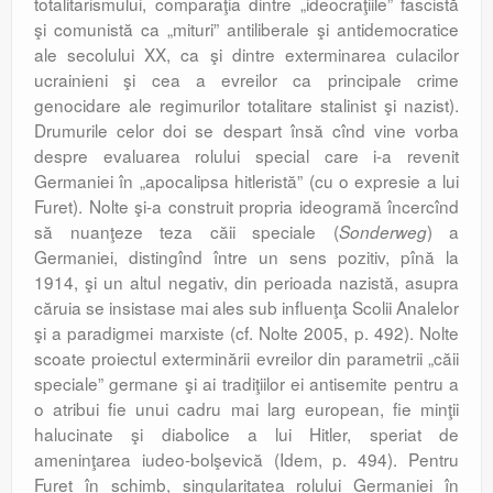
totalitarismului, comparaţia dintre „ideocraţiile” fascistă
şi comunistă ca „mituri” antiliberale şi antidemocratice
ale secolului XX, ca şi dintre exterminarea culacilor
ucrainieni şi cea a evreilor ca principale crime
genocidare ale regimurilor totalitare stalinist şi nazist).
Drumurile celor doi se despart însă cînd vine vorba
despre evaluarea rolului special care i-a revenit
Germaniei în „apocalipsa hitleristă” (cu o expresie a lui
Furet). Nolte şi-a construit propria ideogramă încercînd
să nuanţeze teza căii speciale (
) a
Sonderweg
Germaniei, distingînd între un sens pozitiv, pînă la
1914, şi un altul negativ, din perioada nazistă, asupra
căruia se insistase mai ales sub influenţa Scolii Analelor
şi a paradigmei marxiste (cf. Nolte 2005, p. 492). Nolte
scoate proiectul exterminării evreilor din parametrii „căii
speciale” germane şi ai tradiţiilor ei antisemite pentru a
o atribui fie unui cadru mai larg european, fie minţii
halucinate şi diabolice a lui Hitler, speriat de
ameninţarea iudeo-bolşevică (Idem, p. 494). Pentru
Furet în schimb, singularitatea rolului Germaniei în