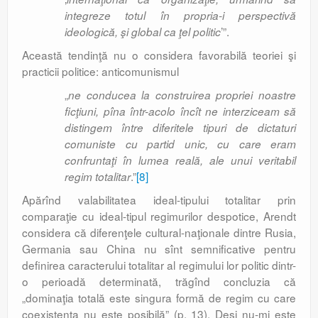
integreze totul în propria-i perspectivă
’”.
ideologică, şi global ca ţel politic
Această tendinţă nu o considera favorabilă teoriei şi
practicii politice: anticomunismul
„
ne conducea la construirea propriei noastre
ficţiuni, pîna într-acolo încît ne interziceam să
distingem între diferitele tipuri de dictaturi
comuniste cu partid unic, cu care eram
confruntaţi în lumea reală, ale unui veritabil
.”
[8]
regim totalitar
Apărînd valabilitatea ideal-tipului totalitar prin
comparaţie cu ideal-tipul regimurilor despotice, Arendt
considera că diferenţele cultural-naţionale dintre Rusia,
Germania sau China nu sînt semnificative pentru
definirea caracterului totalitar al regimului lor politic dintr-
o perioadă determinată, trăgînd concluzia că
„dominaţia totală este singura formă de regim cu care
coexistenţa nu este posibilă” (p. 13). Deşi nu-mi este