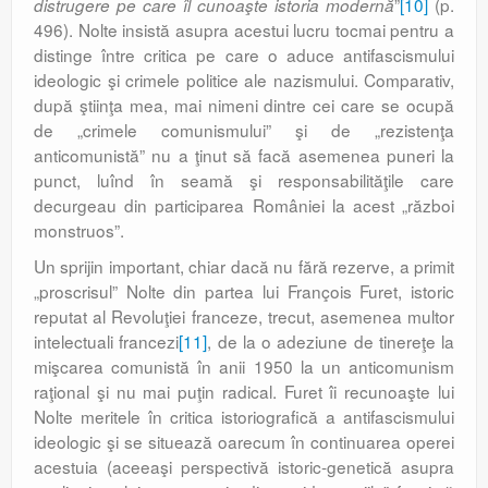
”
[10]
(p.
distrugere pe care îl cunoaşte istoria modernă
496). Nolte insistă asupra acestui lucru tocmai pentru a
distinge între critica pe care o aduce antifascismului
ideologic şi crimele politice ale nazismului. Comparativ,
după ştiinţa mea, mai nimeni dintre cei care se ocupă
de „crimele comunismului” şi de „rezistenţa
anticomunistă” nu a ţinut să facă asemenea puneri la
punct, luînd în seamă şi responsabilităţile care
decurgeau din participarea României la acest „război
monstruos”.
Un sprijin important, chiar dacă nu fără rezerve, a primit
„proscrisul” Nolte din partea lui François Furet, istoric
reputat al Revoluţiei franceze, trecut, asemenea multor
intelectuali francezi
[11]
, de la o adeziune de tinereţe la
mişcarea comunistă în anii 1950 la un anticomunism
raţional şi nu mai puţin radical. Furet îi recunoaşte lui
Nolte meritele în critica istoriografică a antifascismului
ideologic şi se situează oarecum în continuarea operei
acestuia (aceeaşi perspectivă istoric-genetică asupra