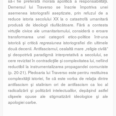
să-i fie preferată morala apolitică a responsabilităţii.
Demersul lui Traverso se înscrie împotriva unei
asemenea istoriografii aseptizate, prin refuzul de a
reduce istoria secolului XX la o catastrofă umanitară
produsă de ideologii răufăcătoare. Fără a contesta
virtuţile civice ale umanitarismului, consideră o eroare
transformarea unei categorii etico-politice într-una
istorică şi critică
istoriografiei din ultimele
regresiunea
două decenii. Antifascismul, cealaltă mare „religie civilă”
şi deopotrivă paradigmă interpretativă a secolului, se
cere revizitat în contradicţiile şi complexitatea lui, nefiind
reductibil la instrumentalizarea propagandei comuniste
(p. 20-21). Pledoaria lui Traverso este pentru restituirea
complexităţii istoriei, fie că este vorba de relaţia dintre
antifascism şi stalinism ori de antifascism ca loc al
radicalizării şi politizării intelectualilor, depăşind astfel
clişeele opuse ale stigmatizării ideologice şi ale
apologiei oarbe.