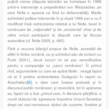
puţină vreme (disputa istoricilor se încheiase în 1988
printr-o intervenţie a preşedintelui von Weizsäcker, pe
care Nolte o aprecia ca fiind lui defavorabilă). Marile
schimbări politice intervenite în şi după 1989 par a nu fi
modificat însă ostracizarea relativă a lui Nolte, taxat în
continuare de „naţionalist” şi de „revizionist” chiar şi de
către unicul participant la dispută care îşi făcuse
autocritica (cf. Nolte 2005, p. 480).
Fără a rezuma bilanţul propus de Nolte, accesibil de
altfel în limba română, ca şi schimbul său de scrisori cu
Furet (2001), două lucruri mi se par semnificative
pentru o comparaţie cu „cazul românesc”. În primul
rînd, argumentele cu care se apără Nolte : neagă faptul
că ar fi pretins anterioritatea Gulagului în raport cu
Auschwitzul
[9]
, o idee care fusese preluată şi în
discursul public românesc; şi revendică, tot în apărarea
sa, faptul că a fost „primul care, în literatura ştiinţifică, a
numit războiul de agresiune împotriva Uniunii Sovietice
drept
cel mai monstruos război de cucerire, înrobire şi