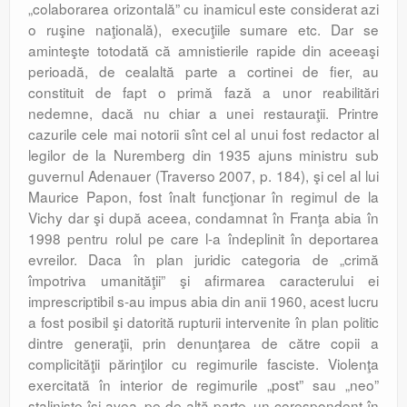
„colaborarea orizontală” cu inamicul este considerat azi
o ruşine naţională), execuţiile sumare etc. Dar se
aminteşte totodată că amnistierile rapide din aceeaşi
perioadă, de cealaltă parte a cortinei de fier, au
constituit de fapt o primă fază a unor reabilitări
nedemne, dacă nu chiar a unei restauraţii. Printre
cazurile cele mai notorii sînt cel al unui fost redactor al
legilor de la Nuremberg din 1935 ajuns ministru sub
guvernul Adenauer (Traverso 2007, p. 184), şi cel al lui
Maurice Papon, fost înalt funcţionar în regimul de la
Vichy dar şi după aceea, condamnat în Franţa abia în
1998 pentru rolul pe care l-a îndeplinit în deportarea
evreilor. Daca în plan juridic categoria de „crimă
împotriva umanităţii” şi afirmarea caracterului ei
imprescriptibil s-au impus abia din anii 1960, acest lucru
a fost posibil şi datorită rupturii intervenite în plan politic
dintre generaţii, prin denunţarea de către copii a
complicităţii părinţilor cu regimurile fasciste. Violenţa
exercitată în interior de regimurile „post” sau „neo”
staliniste îşi avea, pe de altă parte, un corespondent în