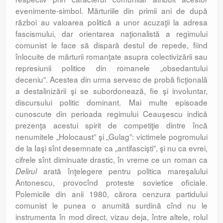
evenimente-simbol. Mărturiile din primii ani de după
război au valoarea politică a unor acuzaţii la adresa
fascismului, dar orientarea naţionalistă a regimului
comunist le face să dispară destul de repede, fiind
înlocuite de mărturii romanţate asupra colectivizării sau
represiunii politice din romanele „obsedantului
deceniu”. Acestea din urma servesc de probă ficţională
a destalinizării şi se subordonează, fie şi involuntar,
discursului politic dominant. Mai multe episoade
cunoscute din perioada regimului Ceauşescu indică
prezenţa acestui spirit de competiţie dintre încă
nenumitele „Holocaust” şi „Gulag”: victimele pogromului
de la Iaşi sînt desemnate ca „antifascişti”, şi nu ca evrei,
cifrele sînt diminuate drastic, în vreme ce un roman ca
arată înţelegere pentru politica mareşalului
Delirul
Antonescu, provocînd proteste sovietice oficiale.
Polemicile din anii 1980, cărora cenzura partidului
comunist le punea o anumită surdină cînd nu le
instrumenta în mod direct, vizau deja, între altele, rolul