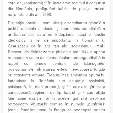
evreilor „kominternişti” în instalarea regimului comunist
din România, prefigurînd luările de poziţie radical
naţionaliste din anii 1990.
Dispariţia partidului comunist şi discreditarea globală a
politicii acestuia a afectat şi reprezentarea oficială a
antifascismului, care nu îndeplinea totuşi o funcţie
ideologică la fel de importantă în România lui
Ceauşescu ca în alte ţări ale „socialismului real”.
Procesul de defascizare a ţării de după 1944 a apărut
retrospectiv ca un act de manipulare propagandistică în
raport cu temele centrale ale istoriografiei
postcomuniste, eliminarea elitelor, reeducarea forţată
ori rezistenţa armată. Trebuie însă amintit că epurările,
întreprinse în România sub ocupaţie sovietică,
existaseră, în mari proporţii, şi în celelalte ţări care
cunoscuseră regimuri de tip fascist şi / sau aliate
Germaniei naziste. Si în aceste ţări sînt deplînse
retrospectiv abuzurile comise în numele „purificării”
(cazul femeilor tunse în Franţa ca pedeapsă pentru