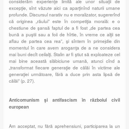
considerăm experienţe limită ale unor situaţii de
excepţie, sînt văzute aici ca aparţinînd naturii umane
profunde. Discursul narativ nu e moralizator, sugererînd
că originea „răului” este în competiţia morală: e o
chestiune de şansă faptul de a fi fost „de partea cea
bună a puştii sau a foii de hîrtie, în vreme ce alţii se
aflau de partea cea rea”, şi sîntem în primejdie din
momentul în care avem aroganţa de a ne considera
mai buni decît ceilalţi. Stalin ar fi ştiut să exploateze cel
mai bine această slăbiciune umană, atunci cînd a
„transformat fiecare generaţie de călăi în victime ale
generaţiei următoare, fără a duce prin asta lipsă de
călăi” (p. 27).
Anticomunism şi antifascism în războiul civil
european
Am acceptat, nu fără aprehensiuni, participarea la un