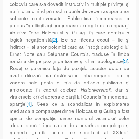
colocviu care s-a dovedit instructiv în multiple privinţe, şi
nu în ultimul rînd prin schimburile de vederi asupra unor
subiecte controversate. Publicistica românească a
produs în ultimii ani numeroase exemple de comparaţii
abuzive între Holocaust şi Gulag, în care domina o
logică negaţionistă
[2]
. Ele se făceau ecoul – fie şi
indirect – al unor polemici care au însoţit publicaţiile lui
Ernst Nolte sau Stéphane Courtois, traduse în limba
română de pe poziţii partizane şi chiar apologetice
[3]
.
Reacţiile polemice faţă de poziţiile acestor autori au
avut o difuzare mai restrînsă în limba română – am în
vedere cele peste o mie de articole publicate şi
antologate în cadrul celebrei
dar şi
Historikerstreit,
virulentele critici adresate cărţii lui Courtois în momentul
apariţiei
[4]
. Ceea ce a scandalizat în exploatarea
mediatică a comparaţiei dintre Holocaust şi Gulag a fost
spiritul de competiţie dintre numărul victimelor celor
„două tabere”, încercarea de a ierarhiza cronologic şi
numeric „marile crime ale secolului al XX-lea”,