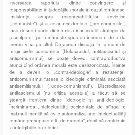
inversarea raportului dintre convingere şi
responsabilitate în judecăţile morale în cazul românesc.
Insistenţa asupra responsabilităţilor sovietice
(„comuniste”) şi a celor occidentale („pro-comuniste”)
face deseori parte dintr-o deja incriminată strategie de
„esculpare”, pe româneşte spus de încercare de a da
mereu vina pe altul. De aceea discuţia în termeni de
religii civile concurente (Holocaustul, antifascismul şi
anticomunismul) se poate dovedi contraproductivă
atunci cînd ordinea morală este dezistoricizată. Înainte
de a deveni o „contra-ideologie” a rezistenţei,
anticomunismul fusese o ideologie criminală asociată
antisemitismului („iudeo-comunismul”). Discreditarea
antifascismului (nu critica acestuia) a făcut să se
şteargă frontiera dintre ideologie şi anti-ideologie.
Încriminarea „intelectualităţi occidentale de stînga” e
mai mult menită să evite autoanaliza unei intelectualităţi
române presupuse a fi „de dreapta”, decît să contribuie
la inteligibilitatea istoriei.