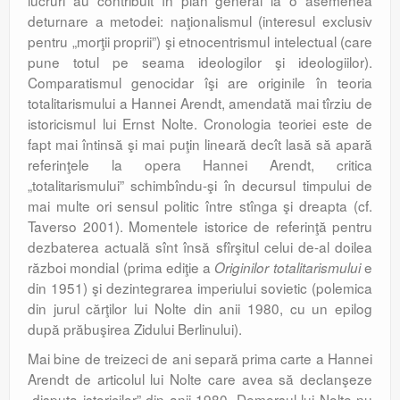
lucruri au contribuit în plan general la o asemenea
deturnare a metodei: naţionalismul (interesul exclusiv
pentru „morţii proprii”) şi etnocentrismul intelectual (care
pune totul pe seama ideologilor şi ideologiilor).
Comparatismul genocidar îşi are originile în teoria
totalitarismului a Hannei Arendt, amendată mai tîrziu de
istoricismul lui Ernst Nolte. Cronologia teoriei este de
fapt mai întinsă şi mai puţin lineară decît lasă să apară
referinţele la opera Hannei Arendt, critica
„totalitarismului” schimbîndu-şi în decursul timpului de
mai multe ori sensul politic între stînga şi dreapta (cf.
Taverso 2001). Momentele istorice de referinţă pentru
dezbaterea actuală sînt însă sfîrşitul celui de-al doilea
război mondial (prima ediţie a
e
Originilor totalitarismului
din 1951) şi dezintegrarea imperiului sovietic (polemica
din jurul cărţilor lui Nolte din anii 1980, cu un epilog
după prăbuşirea Zidului Berlinului).
Mai bine de treizeci de ani separă prima carte a Hannei
Arendt de articolul lui Nolte care avea să declanşeze
„disputa istoricilor” din anii 1980. Demersul lui Nolte nu