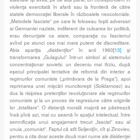
violenţa exercitată în afară sau la frontieră de către
statele democraţiei liberale în războaiele neocoloniale.
„Metodele fasciste” pe care le foloseau foştii adversari
ai Germaniei naziste, indiferent de culoarea lor politică,
erau denunţate ca atare, comparaţia cu fascismul
avînd pe atunci cea mai mare putere de discreditare.
Abia apariţia „disidenţilor” în anii 1960
[13]
şi
transformarea „Gulagului” într-un simbol al sistemului
concentraţionar sovietic un deceniu mai tîrziu, după
eşecul principalei tentative de reformă din interior a
regimurilor comuniste („primăvara de la Praga”), apoi
reprimarea unei mişcări muncitoreşti (
) au
Solidarnosc
dus la risipirea pretenţiilor revoluţionare ale regimurilor
comuniste şi la un proces de regresiune către originile
lor „totalitare”. O distanţă morală majoră se păstrează
însă pînă azi, mai cu seamă în spaţiul intelectual, între
semnificaţia unui angajament trecut „fascist” sau al
unuia „comunist”. Faptul că atît Soljeniţîn, cît şi Zinoviev,
pentru a cita doar aceste două mari nume ale disidenţei