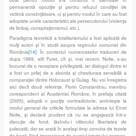
permanentă opoziţie şi pentru refuzul condiţiei de
victimă consimţătoare, ci şi pentru modul în care au fost
adoptate unele caracteristici ale persecutorului (violenţa
de limbaj, conspiraţionismul, etc.).
Paradigma teoretică a totalitarismului a fost aplicată de
mulţi autori şi în studii asupra regimului comunist din
România
[14]
. În contextul numeroaselor traduceri de
dupa 1989, atît Furet, cît şi, mai recent, Nolte, s-au
bucurat de o receptare privilegiată, iar dialogul dintre ei
a fost un prilej de a aborda şi chestiunea sensibilă a
comparaţiei dintre Holocaust şi Gulag. Nu voi înregistra
aici decît două referinţe. Florin Constantiniu, membru
corespondent al Academiei Române, în prefaţa citată
(2005), adoptă o poziţie contradictorie: aminteşte la
modul general de criticile formulate la adresa lui Ernst
Nolte, şi declară prudent că nu se angajează într-o
discuţie de fond, lăsîndu-i cititorului libertatea de
judecată; dar se arată în acelaşi timp
de tezele
convins
de bază, fiind impresionat de
istoricului german,
curajul