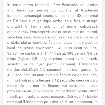
În introducerea romanului
, distins
Les Bienveillantes
anul trecut cu premiile Goncourt şi al Academiei
franceze, personajul narator, un fost ofiţer SS pe frontul
de Est care a reuşit după război să-şi facă o situaţie
onorabilă în Franţa sub un alt nume, calculează
demonstrativ frecvenţa victimelor pe durata de trei ani,
zece luni, şaisprezece zile, douăzeci de ore şi un minut
a războiului antisovietic. În acest clasament macabru,
locul întii revine sovieticilor – 430.108 morţi pe lună,
98.804 pe săptămînă, 14.114 pe zi, 588 pe oră, 9,8 pe
minut (faţă de 2,5 morţi pe minut pentru evrei, inclusiv
sovietici, şi de 1,47 pentru germani). Ritmicitatea
morţilor, stablită pînă la secundă – un mort german la
40,8 secunde, un mort evreu la fiecare 24 de secunde,
un mort bolşevic la fiecare 6,12 secunde, ceea ce dă o
medie de un mort la fiecare 4,6 secunde – este
propusă ca un „bun exerciţiu de meditaţie” pentru cititor
: participant activ la acest masacru fără egal în istorie,
naratorul îl îndeamnă pe cititor să ia un cronometru în