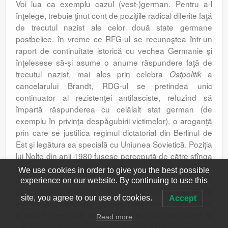
Voi lua ca exemplu cazul (vest-)german. Pentru a-l
înţelege, trebuie ţinut cont de poziţiile radical diferite faţă
de trecutul nazist ale celor două state germane
postbelice. în vreme ce RFG-ul se recunoştea într-un
raport de continuitate istorică cu vechea Germanie şi
înţelesese să-şi asume o anume răspundere faţă de
trecutul nazist, mai ales prin celebra
a
Ostpolitik
cancelarului Brandt, RDG-ul se pretindea unic
continuator al rezistenţei antifasciste, refuzînd să
împartă răspunderea cu celălalt stat german (de
exemplu în privinţa despăgubirii victimelor), o aroganţă
prin care se justifica regimul dictatorial din Berlinul de
Est şi legătura sa specială cu Uniunea Sovietică. Poziţia
lui Nolte din anii 1980 fusese percepută de către stînga
necomunistă din RFG drept o ameninţare faţă de
We use cookies in order to give you the best possible
cîştigul istoric pe care-l reprezentase ruptura radicală în
experience on our website. By continuing to use this
plan moral şi intelectual de trecutul nazist, reuşită de
site, you agree to our use of cookies.
Accept
generaţia „
”. Stînga intelectuală occidentală
şaişoptistă
a avut în perioada postbelică o enormă contribuţie la
Read more
pacificarea şi moralizarea vieţii publice din statele vest-