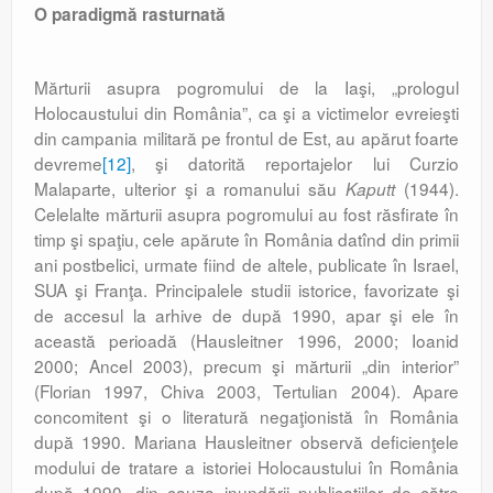
O paradigmă rasturnată
Mărturii asupra pogromului de la Iaşi, „prologul
Holocaustului din România”, ca şi a victimelor evreieşti
din campania militară pe frontul de Est, au apărut foarte
devreme
[12]
, şi datorită reportajelor lui Curzio
Malaparte, ulterior şi a romanului său
(1944).
Kaputt
Celelalte mărturii asupra pogromului au fost răsfirate în
timp şi spaţiu, cele apărute în România datînd din primii
ani postbelici, urmate fiind de altele, publicate în Israel,
SUA şi Franţa. Principalele studii istorice, favorizate şi
de accesul la arhive de după 1990, apar şi ele în
această perioadă (Hausleitner 1996, 2000; Ioanid
2000; Ancel 2003), precum şi mărturii „din interior”
(Florian 1997, Chiva 2003, Tertulian 2004). Apare
concomitent şi o literatură negaţionistă în România
după 1990. Mariana Hausleitner observă deficienţele
modului de tratare a istoriei Holocaustului în România
după 1990, din cauza inundării publicaţiilor de către