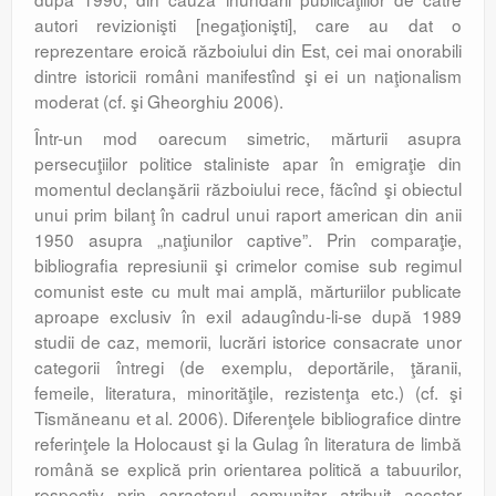
autori revizionişti [negaţionişti], care au dat o
reprezentare eroică războiului din Est, cei mai onorabili
dintre istoricii români manifestînd şi ei un naţionalism
moderat (cf. şi Gheorghiu 2006).
Într-un mod oarecum simetric, mărturii asupra
persecuţiilor politice staliniste apar în emigraţie din
momentul declanşării războiului rece, făcînd şi obiectul
unui prim bilanţ în cadrul unui raport american din anii
1950 asupra „naţiunilor captive”. Prin comparaţie,
bibliografia represiunii şi crimelor comise sub regimul
comunist este cu mult mai amplă, mărturiilor publicate
aproape exclusiv în exil adaugîndu-li-se după 1989
studii de caz, memorii, lucrări istorice consacrate unor
categorii întregi (de exemplu, deportările, ţăranii,
femeile, literatura, minorităţile, rezistenţa etc.) (cf. şi
Tismăneanu et al. 2006). Diferenţele bibliografice dintre
referinţele la Holocaust şi la Gulag în literatura de limbă
română se explică prin orientarea politică a tabuurilor,
respectiv prin caracterul comunitar atribuit acestor