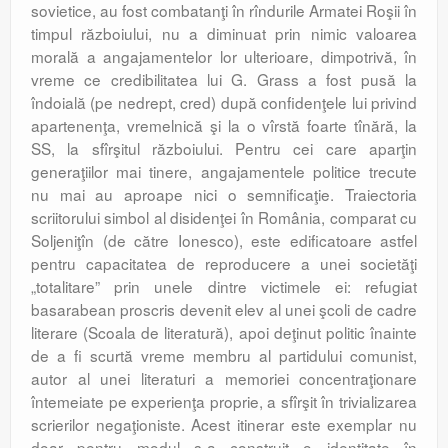
sovietice, au fost combatanţi în rîndurile Armatei Roşii în
timpul războiului, nu a diminuat prin nimic valoarea
morală a angajamentelor lor ulterioare, dimpotrivă, în
vreme ce credibilitatea lui G. Grass a fost pusă la
îndoială (pe nedrept, cred) după confidenţele lui privind
apartenenţa, vremelnică şi la o vîrstă foarte tînără, la
SS, la sfîrşitul războiului. Pentru cei care aparţin
generaţiilor mai tinere, angajamentele politice trecute
nu mai au aproape nici o semnificaţie. Traiectoria
scriitorului simbol al disidenţei în România, comparat cu
Soljeniţîn (de către Ionesco), este edificatoare astfel
pentru capacitatea de reproducere a unei societăţi
„totalitare” prin unele dintre victimele ei: refugiat
basarabean proscris devenit elev al unei şcoli de cadre
literare (Scoala de literatură), apoi deţinut politic înainte
de a fi scurtă vreme membru al partidului comunist,
autor al unei literaturi a memoriei concentraţionare
întemeiate pe experienţa proprie, a sfîrşit în trivializarea
scrierilor negaţioniste. Acest itinerar este exemplar nu
doar pentru modul s-a construit o identitate în