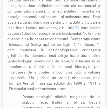
mai privea doar rădăcinile comune ale nazismului şi
comunismului stalinist, ci şi legitimitatea mişcărilor de
opoziţie, respectiv antifascismul şi anticomunismul. Deşi
susţinea că îşi formulase pentru prima dată principalele
teze într-o lucrare mai veche, din 1963
[7]
, care insista
asupra rădăcinilor europene ale fascismului, Nolte nu-şi
dusese pînă la capăt raţionamentul. Comparaţia dintre
Holocaust şi Gulag apărea ca legitimă în măsura în
care contribuia la dezideologizarea cunoaşterii
ştiinţifice. Ea devenea însă stînjenitoare atunci cînd
„anti-ideologia” revendicată de teoria totalitarismului se
transforma la rîndul ei într-o nouă ideologie, prin
încercarea de a conferi anticomunismului o valoare
universală. Un pericol pe care-l observase deja
Hannah Arendt în prefaţa ediţiilor din 1966 şi 1971 a
„Sistemului totalitar”: anticomunismul
„’contra-ideologia’ oficială moştenită de la
războiul rece, tindea şi el să devină
‚
internaţional ca organizaţie, urmărind să