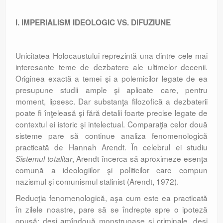
I. IMPERIALISM IDEOLOGIC VS. DIFUZIUNE
Unicitatea Holocaustului reprezintă una dintre cele mai
interesante teme de dezbatere ale ultimelor decenii.
Originea exactă a temei şi a polemicilor legate de ea
presupune studii ample şi aplicate care, pentru
moment, lipsesc. Dar substanţa filozofică a dezbaterii
poate fi înţeleasă şi fără detalii foarte precise legate de
contextul ei istoric şi intelectual. Comparaţia celor două
sisteme pare să continue analiza fenomenologică
practicată de Hannah Arendt. În celebrul ei studiu
, Arendt încerca să aproximeze esenţa
Sistemul totalitar
comună a ideologiilor şi politicilor care compun
nazismul şi comunismul stalinist (Arendt, 1972).
Reducţia fenomenologică, aşa cum este ea practicată
în zilele noastre, pare să se îndrepte spre o ipoteză
opusă: deşi amîndouă monstruoase şi criminale, deşi