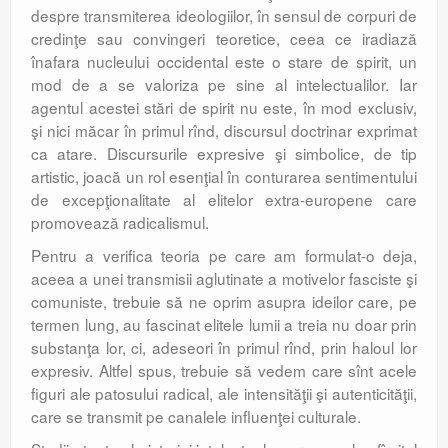
despre transmiterea ideologiilor, în sensul de corpuri de
credinţe sau convingeri teoretice, ceea ce iradiază
înafara nucleului occidental este o stare de spirit, un
mod de a se valoriza pe sine al intelectualilor. Iar
agentul acestei stări de spirit nu este, în mod exclusiv,
şi nici măcar în primul rînd, discursul doctrinar exprimat
ca atare. Discursurile expresive şi simbolice, de tip
artistic, joacă un rol esenţial în conturarea sentimentului
de excepţionalitate al elitelor extra-europene care
promovează radicalismul.
Pentru a verifica teoria pe care am formulat-o deja,
aceea a unei transmisii aglutinate a motivelor fasciste şi
comuniste, trebuie să ne oprim asupra ideilor care, pe
termen lung, au fascinat elitele lumii a treia nu doar prin
substanţa lor, ci, adeseori în primul rînd, prin haloul lor
expresiv. Altfel spus, trebuie să vedem care sînt acele
figuri ale patosului radical, ale intensităţii şi autenticităţii,
care se transmit pe canalele influenţei culturale.