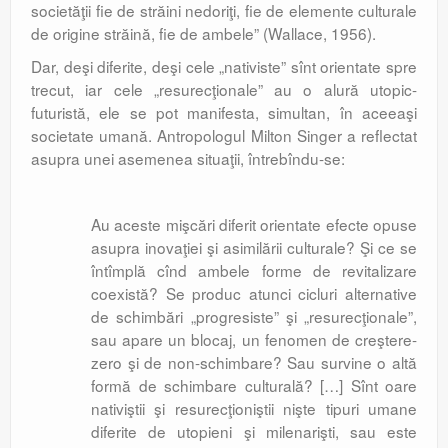
societăţii fie de străini nedoriţi, fie de elemente culturale
de origine străină, fie de ambele” (Wallace, 1956).
Dar, deşi diferite, deşi cele „nativiste” sînt orientate spre
trecut, iar cele „resurecţionale” au o alură utopic-
futuristă, ele se pot manifesta, simultan, în aceeaşi
societate umană. Antropologul Milton Singer a reflectat
asupra unei asemenea situaţii, întrebîndu-se:
Au aceste mişcări diferit orientate efecte opuse
asupra inovaţiei şi asimilării culturale? Şi ce se
întîmplă cînd ambele forme de revitalizare
coexistă? Se produc atunci cicluri alternative
de schimbări „progresiste” şi „resurecţionale”,
sau apare un blocaj, un fenomen de creştere-
zero şi de non-schimbare? Sau survine o altă
formă de schimbare culturală? […] Sînt oare
nativiştii şi resurecţioniştii nişte tipuri umane
diferite de utopieni şi milenarişti, sau este