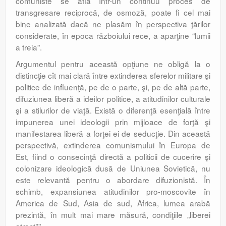
comuniste se află într-un continuu proces de
transgresare reciprocă, de osmoză, poate fi cel mai
bine analizată dacă ne plasăm în perspectiva ţărilor
considerate, în epoca războiului rece, a aparţine “lumii
a treia”.
Argumentul pentru această opţiune ne obligă la o
distincţie cît mai clară între extinderea sferelor militare şi
politice de influenţă, pe de o parte, şi, pe de altă parte,
difuziunea liberă a ideilor politice, a atitudinilor culturale
şi a stilurilor de viaţă. Există o diferenţă esenţială între
impunerea unei ideologii prin mijloace de forţă şi
manifestarea liberă a forţei ei de seducţie. Din această
perspectivă, extinderea comunismului în Europa de
Est, fiind o consecinţă directă a politicii de cucerire şi
colonizare ideologică dusă de Uniunea Sovietică, nu
este relevantă pentru o abordare difuzionistă. În
schimb, expansiunea atitudinilor pro-moscovite în
America de Sud, Asia de sud, Africa, lumea arabă
prezintă, în mult mai mare măsură, condiţiile „liberei