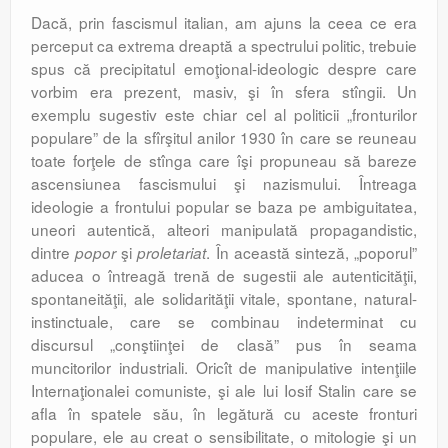
Dacă, prin fascismul italian, am ajuns la ceea ce era
perceput ca extrema dreaptă a spectrului politic, trebuie
spus că precipitatul emoţional-ideologic despre care
vorbim era prezent, masiv, şi în sfera stîngii. Un
exemplu sugestiv este chiar cel al politicii „fronturilor
populare” de la sfîrşitul anilor 1930 în care se reuneau
toate forţele de stînga care îşi propuneau să bareze
ascensiunea fascismului şi nazismului. Întreaga
ideologie a frontului popular se baza pe ambiguitatea,
uneori autentică, alteori manipulată propagandistic,
dintre
şi
. În această sinteză, „poporul”
popor
proletariat
aducea o întreagă trenă de sugestii ale autenticităţii,
spontaneităţii, ale solidarităţii vitale, spontane, natural-
instinctuale, care se combinau indeterminat cu
discursul „conştiinţei de clasă” pus în seama
muncitorilor industriali. Oricît de manipulative intenţiile
Internaţionalei comuniste, şi ale lui Iosif Stalin care se
afla în spatele său, în legătură cu aceste fronturi
populare, ele au creat o sensibilitate, o mitologie şi un