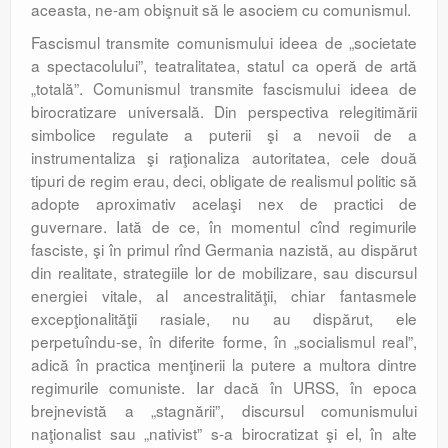
aceasta, ne-am obişnuit să le asociem cu comunismul.
Fascismul transmite comunismului ideea de „societate
a spectacolului”, teatralitatea, statul ca operă de artă
„totală”. Comunismul transmite fascismului ideea de
birocratizare universală. Din perspectiva relegitimării
simbolice regulate a puterii şi a nevoii de a
instrumentaliza şi raţionaliza autoritatea, cele două
tipuri de regim erau, deci, obligate de realismul politic să
adopte aproximativ acelaşi nex de practici de
guvernare. Iată de ce, în momentul cînd regimurile
fasciste, şi în primul rînd Germania nazistă, au dispărut
din realitate, strategiile lor de mobilizare, sau discursul
energiei vitale, al ancestralităţii, chiar fantasmele
excepţionalităţii rasiale, nu au dispărut, ele
perpetuîndu-se, în diferite forme, în „socialismul real”,
adică în practica menţinerii la putere a multora dintre
regimurile comuniste. Iar dacă în URSS, în epoca
brejnevistă a „stagnării”, discursul comunismului
naţionalist sau „nativist” s-a birocratizat şi el, în alte