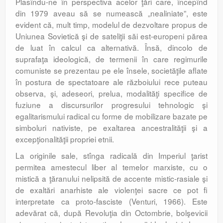
Plasîndu-ne în perspectiva acelor ţări care, începînd
din 1979 aveau să se numească „nealiniate”, este
evident că, mult timp, modelul de dezvoltare propus de
Uniunea Sovietică şi de sateliţii săi est-europeni părea
de luat în calcul ca alternativă. Însă, dincolo de
suprafaţa ideologică, de termenii în care regimurile
comuniste se prezentau pe ele însele, societăţile aflate
în postura de spectatoare ale războiului rece puteau
observa, şi, adeseori, prelua, modalităţi specifice de
fuziune a discursurilor progresului tehnologic şi
egalitarismului radical cu forme de mobilizare bazate pe
simboluri nativiste, pe exaltarea ancestralităţii şi a
excepţionalităţii propriei etnii.
La originile sale, stînga radicală din Imperiul ţarist
permitea amestecul liber al temelor marxiste, cu o
mistică a ţăranului nelipsită de accente mistic-rasiale şi
de exaltări anarhiste ale violenţei sacre ce pot fi
interpretate ca proto-fasciste (Venturi, 1966). Este
adevărat că, după Revoluţia din Octombrie, bolşevicii