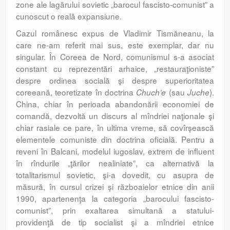
zone ale lagărului sovietic „barocul fascisto-comunist” a
cunoscut o reală expansiune.
Cazul românesc expus de Vladimir Tismăneanu, la
care ne-am referit mai sus, este exemplar, dar nu
singular. În Coreea de Nord, comunismul s-a asociat
constant cu reprezentări arhaice, „restauraţioniste”
despre ordinea socială şi despre superioritatea
coreeană, teoretizate în doctrina
(sau
).
Chuch’e
Juche
China, chiar în perioada abandonării economiei de
comandă, dezvoltă un discurs al mîndriei naţionale şi
chiar rasiale ce pare, în ultima vreme, să covîrşească
elementele comuniste din doctrina oficială. Pentru a
reveni în Balcani, modelul iugoslav, extrem de influent
în rîndurile „ţărilor nealiniate”, ca alternativă la
totalitarismul sovietic, şi-a dovedit, cu asupra de
măsură, în cursul crizei şi războaielor etnice din anii
1990, apartenenţa la categoria „barocului fascisto-
comunist”, prin exaltarea simultană a statului-
providenţă de tip socialist şi a mîndriei etnice