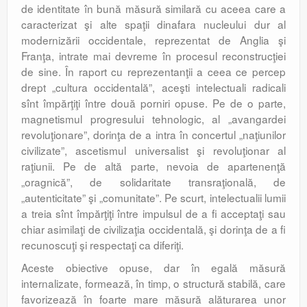
de identitate în bună măsură similară cu aceea care a
caracterizat şi alte spaţii dinafara nucleului dur al
modernizării occidentale, reprezentat de Anglia şi
Franţa, intrate mai devreme în procesul reconstrucţiei
de sine. În raport cu reprezentanţii a ceea ce percep
drept „cultura occidentală”, aceşti intelectuali radicali
sînt împărţiţi între două porniri opuse. Pe de o parte,
magnetismul progresului tehnologic, al „avangardei
revoluţionare”, dorinţa de a intra în concertul „naţiunilor
civilizate”, ascetismul universalist şi revoluţionar al
raţiunii. Pe de altă parte, nevoia de apartenenţă
„oragnică”, de solidaritate transraţională, de
„autenticitate” şi „comunitate”. Pe scurt, intelectualii lumii
a treia sînt împărţiţi între impulsul de a fi acceptaţi sau
chiar asimilaţi de civilizaţia occidentală, şi dorinţa de a fi
recunoscuţi şi respectaţi ca diferiţi.
Aceste obiective opuse, dar în egală măsură
internalizate, formează, în timp, o structură stabilă, care
favorizează în foarte mare măsură alăturarea unor