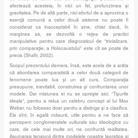
afectează acesteia, în nici un fel, profunzimea şi
gravitatea. Pe de altă parte, nici efortul de a aproxima o
esenţă comună a celor două sisteme nu poate fi
considerat ca inacceptabil în sine, chiar dacă, în
marginea sa, se dezvoltă o reţea de practici
manipulative pentru care diagnosticul de “trivializare,
prin comparaţie, a Holocaustului” este cît se poate de
precis (Shafir, 2002).
Scopul prezentului demers, însă, este acela de a arăta
că abordarea comparatistă a celor două categorii de
fenomene poate lua şi un alt curs. Comparaţia
presupune, inevitabil, construirea şi confruntarea unor
modele. Dar misiunea ei nu se opreşte aici. “Tipurile
ideale”, pentru a relua un celebru concept al lui Max
Weber, nu folosesc doar pentru a distinge şi a clasifica.
Ele sînt, în egală măsură, utile pentru a ne face să
percepem conglomeratele culturale sau ideologice cu
care, de cele mai multe ori, ne confruntă realitatea.
Asumarea tensiunii dintre modelele noastre teoretice şi