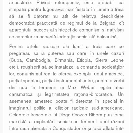
ancestrale. Privind retorspectiv, este probabil ca
simpatia pentru Iugoslavia manifestată în lumea a treia
să se fi datorat nu atît de relativa deschidere
democratică practicată de regimul de la Belgrad, cît
aparentului succes al sintezei de comunism şi nativism
ce caracteriza această federaţie socialistă balcanică.
Pentru elitele radicale ale lumii a treia care se
pregăteau să ia puterea sau care, în unele cazuri
(Cuba, Cambodgia, Birmania, Etiopia, Sierra Leone
etc.), reuşiseră să se instaleze la comanda societăţilor
lor, comunismul real le oferea exemplul unui amestec,
parţial spontan, parţial instrumentat, între, pentru a vorbi
din nou în termenii lui Max Weber, legitimitatea
carismatică şi legitimitatea raţional-birocratică. Un
asemenea amestec poate fi detectat în special în
imaginarul politic al elitelor radicale sud-americane.
Celebrele fresce ale lui Diego Orozco Ribera pun tema
marxistă a exploatării sociale în termenii unui război
între rasa alienată a Conquistadorilor şi rasa aflată într-