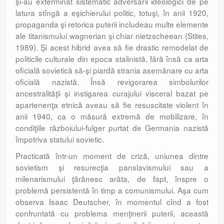
şi-au exterminat sistematic adversarii ideologici de pe
latura stîngă a eşichierului politic, totuşi, în anii 1920,
propaganda şi retorica puterii includeau multe elemente
ale titanismului wagnerian şi chiar nietzscheean (Stites,
1989). Şi acest hibrid avea să fie drastic remodelat de
politicile culturale din epoca stalinistă, fără însă ca arta
oficială sovietică să-şi piardă strania asemănare cu arta
oficială nazistă. Însă revigorarea simbolurilor
ancestralităţii şi instigarea curajului visceral bazat pe
apartenenţa etnică aveau să fie resuscitate violent în
anii 1940, ca o măsură extremă de mobilizare, în
condiţiile războiului-fulger purtat de Germania nazistă
împotriva statului sovietic.
Practicată într-un moment de criză, uniunea dintre
sovietism şi resurecţia panslavismului sau a
milenarismului ţărănesc arăta, de fapt, înspre o
problemă persistentă în timp a comunismului. Aşa cum
observa Isaac Deutscher, în momentul cînd a fost
confruntată cu problema menţinerii puterii, această