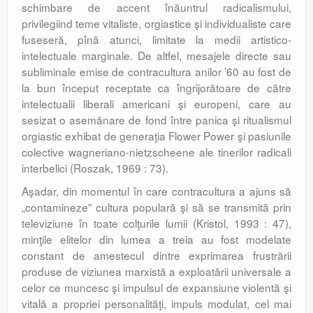
schimbare de accent înăuntrul radicalismului,
privilegiind teme vitaliste, orgiastice şi individualiste care
fuseseră, pînă atunci, limitate la medii artistico-
intelectuale marginale. De altfel, mesajele directe sau
subliminale emise de contracultura anilor ’60 au fost de
la bun început receptate ca îngrijorătoare de către
intelectualii liberali americani şi europeni, care au
sesizat o asemănare de fond între panica şi ritualismul
orgiastic exhibat de generaţia Flower Power şi pasiunile
colective wagneriano-nietzscheene ale tinerilor radicali
interbelici (Roszak, 1969 : 73).
Aşadar, din momentul în care contracultura a ajuns să
„contamineze” cultura populară şi să se transmită prin
televiziune în toate colţurile lumii (Kristol, 1993 : 47),
minţile elitelor din lumea a treia au fost modelate
constant de amestecul dintre exprimarea frustrării
produse de viziunea marxistă a exploatării universale a
celor ce muncesc şi impulsul de expansiune violentă şi
vitală a propriei personalităţi, impuls modulat, cel mai