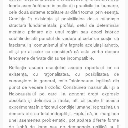
foarte asemănătoare în multe din practicile lor inumane,
cele două sisteme totalitare ar diferi tocmai prin esenţă.
Credinţa în existenţa şi posibilitatea de a cunoaşte
structura fundamentală, profilul, setul de determinări
mentale primare ale unui regim sau epoci istorice
subîntinde atît punctul de vedere al celor ce susţin că
fascismul şi comunismul sînt faţetele aceluiaşi arhetip,
cît şi pe al celor ce consideră că este vorba despre
fenomene derivate din surse incompatibile.
Reflecţia asupra esenţelor, asupra raportului lor cu
existenţa, cu raţionalitatea, cu posibilitatea de
cunoaştere în general, este întotdeauna legitimă din
punct de vedere filozofic. Construirea nazismului şi a
Holocaustului pe care l-a generat drept expresie
absolută şi definitivă a răului, atît cît poate fi acesta
experimentat în orizontul condiţiei umane, reprezintă un
demers etic cu totul îndreptăţit. Faptul că, în marginea
unei asemenea problematici, pot apărea diferite forme
de limbă de lemn sau de demagogie politică nu îi