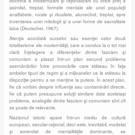
doctrină a modernizării şi raţionalizării cu orice preţ a
asimilat, treptat, formele mentale ale unei populaţii
analfabete, rurale şi ritualiste, alunecînd, treptat, spre
inventarea unei mitologii şi a unei forme de sacralitate
laice (Deutscher, 1967).
Atenţia acordată surselor sau esenţei celor două
totalitarisme ale modernităţii, care a condus la o tot mai
clară înţelegere a diferenţelor dintre fascism şi
comunism a plasat într-un plan secund problema
asemănărilor între provocările care stăteau în faţa
ambelor tipuri de regim şi a mijloacelor ce le stăteau la
dispoziţie pentru a se menţine la putere. În acest plan,
fie că vorbim despre influenţe sau contaminări directe,
fie că putem presupune soluţii similare date aceleiaşi
probleme, analogiile dintre fascism şi comunism sînt cît
se poate de relevante.
Nazismul istoric apare într-un mediu de cultură
european, secular-raţional, deci este, inevitabil, modelat
şi amendat de mentalităţile dominante, se