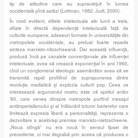
tip de atitudine care au supravieţuit în lumea
occidentală pînă astăzi (Lottman, 1982; Judt, 2000).
În mod evident, elitele intelectuale ale lumii a treia,
aflate în directă dependenţă intelectuală faţă de
culturile europene, adeseori formate în universităţile din
metropolele occidentale, au preluat foarte repede
sinteza marxisto-nitzscheeană. Dar această influenţă,
produsă încă pe canalele convenţionale ale influenţei
intelectuale, avea să crească exponenţial în anii 1960,
cînd un conglomerat ideologic asemănător avea să se
transmită rapid profitînd de suprapunerea dintre
revoluţia mediatică şi explozia culturii pop. Ceea ce
interesează argumentul nostru este că spiritul anilor
’60, care venea dinspre metropole purtînd mesajul
antiimperialismului şi al înlăturării tuturor barierelor care
limitează expresia liberă a personalităţii, reprezenta o
dezvoltare a aceloraşi premise marxisto-nietzscheene.
„Noua stîngă” nu era nouă în sensul lipsei de
precedente, ci mai degrabă prin aceea că producea o