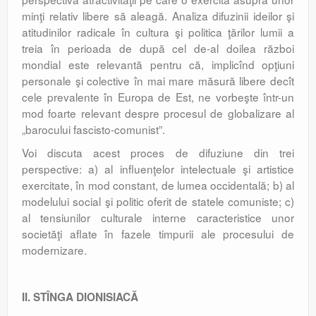
minţi relativ libere să aleagă. Analiza difuzinii ideilor şi
atitudinilor radicale în cultura şi politica ţărilor lumii a
treia în perioada de după cel de-al doilea război
mondial este relevantă pentru că, implicînd opţiuni
personale şi colective în mai mare măsură libere decît
cele prevalente în Europa de Est, ne vorbeşte într-un
mod foarte relevant despre procesul de globalizare al
„barocului fascisto-comunist”.
Voi discuta acest proces de difuziune din trei
perspective: a) al influenţelor intelectuale şi artistice
exercitate, în mod constant, de lumea occidentală; b) al
modelului social şi politic oferit de statele comuniste; c)
al tensiunilor culturale interne caracteristice unor
societăţi aflate în fazele timpurii ale procesului de
modernizare.
II. STÎNGA DIONISIACĂ