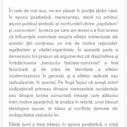
În cele de mai sus, ne-am plasat în poziţia ţărilor care,
în epoca postbelică, reprezentau, dacă nu arbitrul,
atunci publicul simbolic al confruntării dintre „capitalism”
şi „comunism”. Ipoteza pe care am testat-o a fost aceea
că influenţele exercitate asupra elitelor intelectuale ale
acestor ţări conţineau un mix de motive raţionalist-
egalitariste şi vitalist-organiciste. În această parte a
demersului îmi propun să argumentez că răspînidirea şi
înrădăcinarea „barocului fascisto-comunist” a fost
favorizată şi de criza de identitate a elitelor
modernizatoare în general, şi a elitelor radicale sau
radicalizante, în special. Pe lîngă faptul că aceşti actori
civilizaţionali primeau dinspre metropolele occidentale
sau dinspre lumea comunistă mesaje care alăturau
intim motive aparţinînd, la analiza în retortă, unor blocuri
ideologice opuse, ei trăiau şi conflicte derivate din
ambiguitatea statutului lor.
Elitele lumii a treia trăiesc, în epoca postbelică, o criză