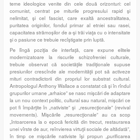
teme ideologice venite din cele două orizonturi: cel
comunist, centrat pe miturile progresului rapid şi
nelimitat, şi cel fascist, care exaltă ancestralitatea,
puritatea originilor, fondul primar al etniei sau rasei,
capacitatea strămoşilor de a-şi trăi viaţa cu o intensitate
şi o pasiune ce trebuie recîştigate prin luptă.
Pe lîngă poziţia de interfaţă, care expune elitele
modernizatoare la riscurile schizofreniei culturale,
trebuie observat că societăţile tradiţionale supuse
presiunilor crescînde ale modernităţii pot să activeze
mituri contradictorii din propriul lor substrat cultural.
Antropologul Anthony Wallace a constatat că şi în rîndul
grupurilor umane „arhaice” se nasc mişcări de adaptare
la un nou context politic, cultural sau natural, mişcări ce
pot fi împărţite în „nativiste” şi „resurecţionale” (revival
movements). Mişcările „resurecţionale” au ca scop
„întoarcerea la o epocă fericită din trecut, restaurarea
unei vîrste de aur, reînvierea virtuţii sociale de altădată”,
în timp ce mişcările nativiste îşi propun „purificarea