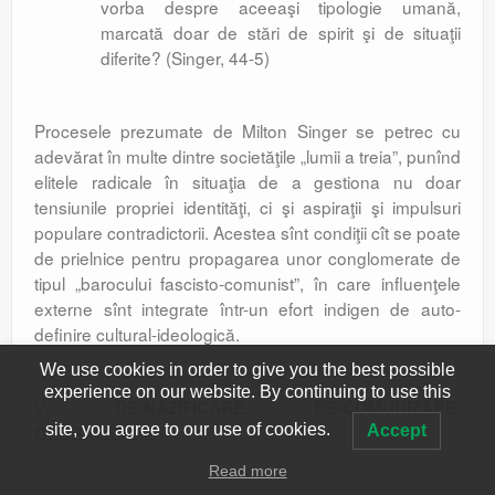
vorba despre aceeaşi tipologie umană,
marcată doar de stări de spirit şi de situaţii
diferite? (Singer, 44-5)
Procesele prezumate de Milton Singer se petrec cu
adevărat în multe dintre societăţile „lumii a treia”, punînd
elitele radicale în situaţia de a gestiona nu doar
tensiunile propriei identităţi, ci şi aspiraţii şi impulsuri
populare contradictorii. Acestea sînt condiţii cît se poate
de prielnice pentru propagarea unor conglomerate de
tipul „barocului fascisto-comunist”, în care influenţele
externe sînt integrate într-un efort indigen de auto-
definire cultural-ideologică.
We use cookies in order to give you the best possible
experience on our website. By continuing to use this
V. DE-NAZIFICARE, DE-COMUNIZARE,
site, you agree to our use of cookies.
Accept
GLOBALIZARE
Read more