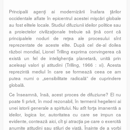
Principalii agenţi ai modernizării înafara ţărilor
occidentale aflate în epicentrul acestei mişcări globale
au fost elitele locale. Studiul difuziunii ideilor politice sau
a proiectelor civilizaţionale trebuie să ţină cont că
principalele noduri de reţea ale procesului sînt
reprezentate de aceste elite. După cel de-al doilea
război mondial, Lionel Trilling exprima convingerea că
există un fel de intelighenţia planetară, unită prin
aceleaşi valori şi atitudini (Trilling, 1966 : xi). Acesta
reprezintă mediul în care se formează ceea ce am
putea numi o „sensibilitate radicală” de cuprindere
globală.
Ce înseamnă, însă, acest proces de difuziune? El nu
poate fi privit, în mod rezonabil, în termenii hegelieni ai
unei istorii generale a spiritului. Nu atît forţa imanentă a
ideilor, logica lor, autoritatea cu care se impun ca
evidente, contează aici, cît şi atracţia pe care o exercită
anumite atitudini sau stiluri de viaţă. Înainte de a vorbi