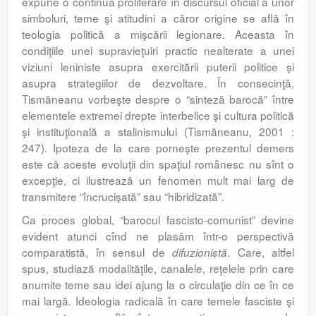
expune o continuă proliferare în discursul oficial a unor
simboluri, teme şi atitudini a căror origine se află în
teologia politică a mişcării legionare. Aceasta în
condiţiile unei supravieţuiri practic nealterate a unei
viziuni leniniste asupra exercitării puterii politice şi
asupra strategiilor de dezvoltare. În consecinţă,
Tismăneanu vorbeşte despre o “sinteză barocă” între
elementele extremei drepte interbelice şi cultura politică
şi instituţională a stalinismului (Tismăneanu, 2001 :
247). Ipoteza de la care porneşte prezentul demers
este că aceste evoluţii din spaţiul românesc nu sînt o
excepţie, ci ilustrează un fenomen mult mai larg de
transmitere “încrucişată” sau “hibridizată”.
Ca proces global, “barocul fascisto-comunist” devine
evident atunci cînd ne plasăm într-o perspectivă
comparatistă, în sensul de
. Care, altfel
difuzionistă
spus, studiază modalităţile, canalele, reţelele prin care
anumite teme sau idei ajung la o circulaţie din ce în ce
mai largă. Ideologia radicală în care temele fasciste şi