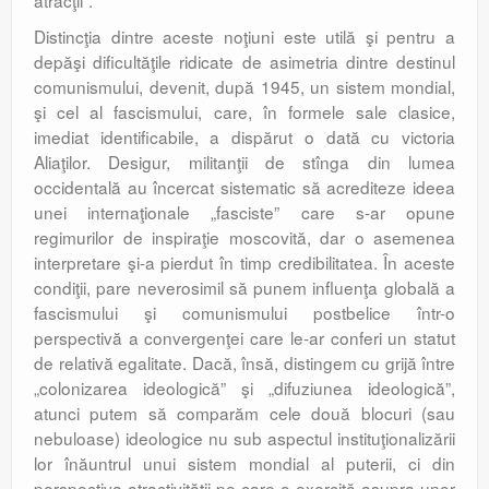
atracţii”.
Distincţia dintre aceste noţiuni este utilă şi pentru a
depăşi dificultăţile ridicate de asimetria dintre destinul
comunismului, devenit, după 1945, un sistem mondial,
şi cel al fascismului, care, în formele sale clasice,
imediat identificabile, a dispărut o dată cu victoria
Aliaţilor. Desigur, militanţii de stînga din lumea
occidentală au încercat sistematic să acrediteze ideea
unei internaţionale „fasciste” care s-ar opune
regimurilor de inspiraţie moscovită, dar o asemenea
interpretare şi-a pierdut în timp credibilitatea. În aceste
condiţii, pare neverosimil să punem influenţa globală a
fascismului şi comunismului postbelice într-o
perspectivă a convergenţei care le-ar conferi un statut
de relativă egalitate. Dacă, însă, distingem cu grijă între
„colonizarea ideologică” şi „difuziunea ideologică”,
atunci putem să comparăm cele două blocuri (sau
nebuloase) ideologice nu sub aspectul instituţionalizării
lor înăuntrul unui sistem mondial al puterii, ci din
perspectiva atractivităţii pe care o exercită asupra unor