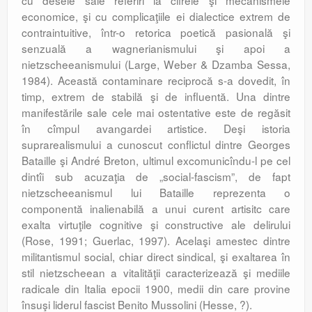
cu desele sale referiri la cifrele şi mecanismele
economice, şi cu complicaţiile ei dialectice extrem de
contraintuitive, într-o retorica poetică pasională şi
senzuală a wagnerianismului şi apoi a
nietzscheeanismului (Large, Weber & Dzamba Sessa,
1984). Această contaminare reciprocă s-a dovedit, în
timp, extrem de stabilă şi de influentă. Una dintre
manifestările sale cele mai ostentative este de regăsit
în cîmpul avangardei artistice. Deşi istoria
suprarealismului a cunoscut conflictul dintre Georges
Bataille şi André Breton, ultimul excomunicîndu-l pe cel
dintîi sub acuzaţia de „social-fascism”, de fapt
nietzscheeanismul lui Bataille reprezenta o
componentă inalienabilă a unui curent artisitc care
exalta virtuţile cognitive şi constructive ale delirului
(Rose, 1991; Guerlac, 1997). Acelaşi amestec dintre
militantismul social, chiar direct sindical, şi exaltarea în
stil nietzscheean a vitalităţii caracterizează şi mediile
radicale din Italia epocii 1900, medii din care provine
însuşi liderul fascist Benito Mussolini (Hesse, ?).