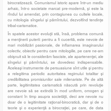
birocratizează. Comunismul istoric apare într-un mediu
arhaic, într-o societate marcat pre-modernă, şi este la
rîndul lui amendat, prin contagiunea cu cultele locale,
cu mitologia sîngelui şi pămîntului, dezvoltînd tendinţe
tribal-carismatice.
În spatele acestor evoluţii stă, însă, problema comună
a menţinerii puterii: pentru a fi cucerită, este nevoie de
mari mobilizări pasionale, de inflamarea imaginarului
colectiv, obiectiv pentru care mitologiile, pe care ne-am
obişnuit să le considerăm fasciste, ale apartenenţei, ale
sîngelui şi pămîntului, se dovedesc indispensabile.
Aceleaşi instrumente de persuasiune sînt utile şi pentru
a relegitima periodic autoritatea regimului totalitar şi
credibilitatea promisiunilor sale milenariste. Pe de altă
parte, legitimitatea carismatică născută prin revoluţie
are nevoie să se extindă în mod uniform, omogen şi
constant în timp asupra societăţii, deci are nevoie nu
doar de o legitimitate raţional-birocratică, dar şi de o
teorie şi o experienţă a birocraţiei, pe care, de data