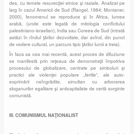
des, cu temele resurecţiei etnice şi rasiale. Analizat pe
larg în cazul Americii de Sud (Rangel, 1984; Montaner,
2000), fenomenul se reproduce şi în Africa, lumea
arabă, (unde este legată de mitologia conflcitului
palestiniano-israelian), India sau Coreea de Sud (intrată
astăzi în rîndul ţărilor dezvoltate, dar avînd, din punct
de vedere cultural, un parcurs tipic ţărilor lumii a treia).
În faza sa cea mai recentă, acest proces de difuziune
se manifestă prin reţeaua de demonstraţii împotriva
procesului de globalizare, centrate pe simboluri şi
practici ale violenţei populare „fertile”, ale auto-
exprimării neîngrădite, simultan cu arborarea
sloganurilor egalitare şi anticapitaliste de certă sorginte
comunistă.
III. COMUNISMUL NAŢIONALIST